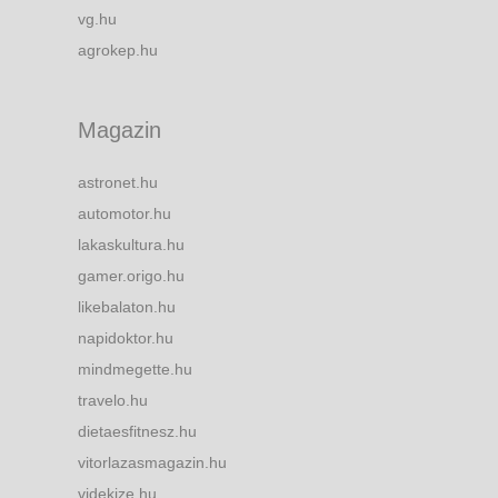
vg.hu
agrokep.hu
Magazin
astronet.hu
automotor.hu
lakaskultura.hu
gamer.origo.hu
likebalaton.hu
napidoktor.hu
mindmegette.hu
travelo.hu
dietaesfitnesz.hu
vitorlazasmagazin.hu
videkize.hu