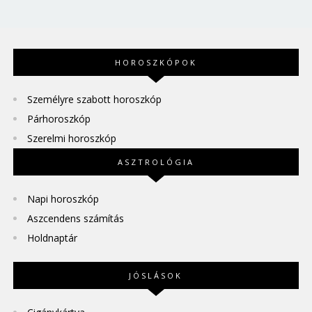
HOROSZKÓPOK
Személyre szabott horoszkóp
Párhoroszkóp
Szerelmi horoszkóp
ASZTROLÓGIA
Napi horoszkóp
Aszcendens számítás
Holdnaptár
JÓSLÁSOK