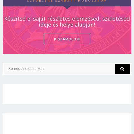
SZEMÉLYRE SZABOTT HOROSZKÓP
Készítsd el saját részletes elemzésed, születésed
ideje és helye alapján!
KISZÁMOLOM