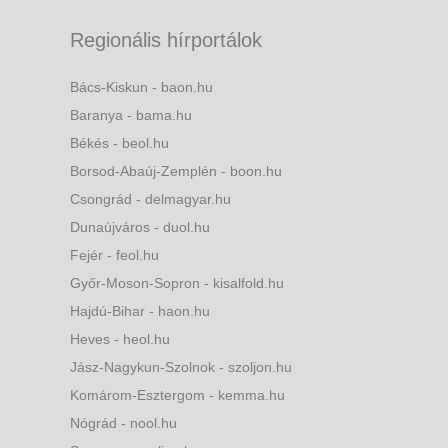
Regionális hírportálok
Bács-Kiskun - baon.hu
Baranya - bama.hu
Békés - beol.hu
Borsod-Abaúj-Zemplén - boon.hu
Csongrád - delmagyar.hu
Dunaújváros - duol.hu
Fejér - feol.hu
Győr-Moson-Sopron - kisalfold.hu
Hajdú-Bihar - haon.hu
Heves - heol.hu
Jász-Nagykun-Szolnok - szoljon.hu
Komárom-Esztergom - kemma.hu
Nógrád - nool.hu