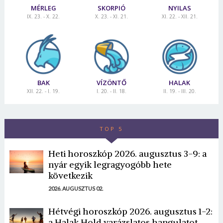
MÉRLEG
SKORPIÓ
NYILAS
IX. 23. - X. 22.
X. 23. - XI. 21.
XI. 22. - XII. 21.
BAK
VÍZÖNTŐ
HALAK
XII. 22. - I. 19.
I. 20. - II. 18.
II. 19. - III. 20.
TOP 5
Heti horoszkóp 2026. augusztus 3-9: a
nyár egyik legragyogóbb hete
következik
2026. AUGUSZTUS 02.
Hétvégi horoszkóp 2026. augusztus 1-2:
a Halak Hold varázslatos hangulatot