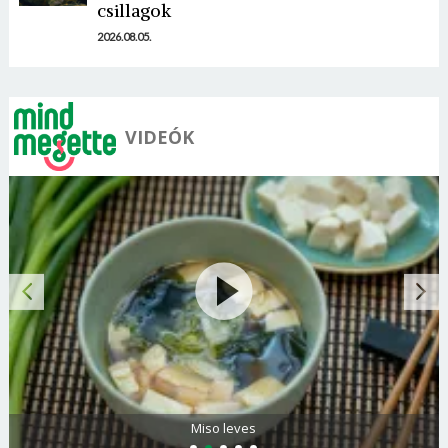
Mégse
Bejelentkezés
csillagok
2026.08.05.
VIDEÓK
Citromos palacsinta