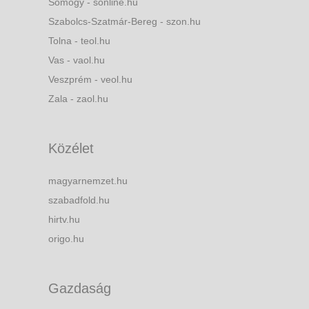
Somogy - sonline.hu
Szabolcs-Szatmár-Bereg - szon.hu
Tolna - teol.hu
Vas - vaol.hu
Veszprém - veol.hu
Zala - zaol.hu
Közélet
magyarnemzet.hu
szabadfold.hu
hirtv.hu
origo.hu
Gazdaság