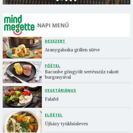
NAPI MENÜ
DESSZERT
Aranygaluska grillen sütve
FŐÉTEL
Baconbe göngyölt sertésszűz rakott 
burgonyával
VEGETÁRIÁNUS
Falafel
ELŐÉTEL
Újházy tyúkhúsleves