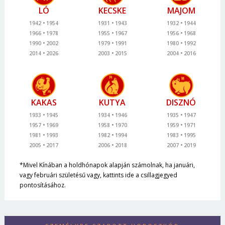
LÓ
KECSKE
MAJOM
1942
1954
1931
1943
1932
1944
1966
1978
1955
1967
1956
1968
1990
2002
1979
1991
1980
1992
2014
2026
2003
2015
2004
2016
KAKAS
KUTYA
DISZNÓ
1933
1945
1934
1946
1935
1947
1957
1969
1958
1970
1959
1971
1981
1993
1982
1994
1983
1995
2005
2017
2006
2018
2007
2019
*Mivel Kínában a holdhónapok alapján számolnak, ha januári,
vagy februári születésű vagy, kattints ide a csillagjegyed
pontosításához.