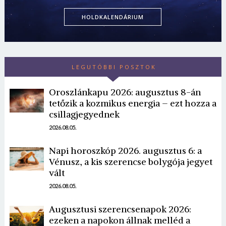
HOLDKALENDÁRIUM
LEGUTÓBBI POSZTOK
Oroszlánkapu 2026: augusztus 8-án
tetőzik a kozmikus energia – ezt hozza a
csillagjegyednek
Borsonline bejelentkezés
2026.08.05.
E-mail cím vagy felhasználónév
Napi horoszkóp 2026. augusztus 6: a
Vénusz, a kis szerencse bolygója jegyet
vált
Jelszó
2026.08.05.
Augusztusi szerencsenapok 2026:
ezeken a napokon állnak melléd a