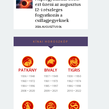
ezt üzeni az augusztus
12-i részleges
fogyatkozás a
csillagjegyeknek
2026. AUGUSZTUS 06.
KÍNAI HOROSZKÓP
PATKÁNY
BIVALY
TIGRIS
1936
1948
1937
1949
1938
1950
1960
1972
1961
1973
1962
1974
1984
1996
1985
1997
1986
1998
2008
2020
2009
2021
2010
2022