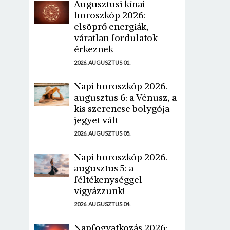
Augusztusi kínai
horoszkóp 2026:
elsöprő energiák,
váratlan fordulatok
érkeznek
2026. AUGUSZTUS 01.
Napi horoszkóp 2026.
augusztus 6: a Vénusz, a
kis szerencse bolygója
jegyet vált
2026. AUGUSZTUS 05.
Napi horoszkóp 2026.
augusztus 5: a
féltékenységgel
vigyázzunk!
2026. AUGUSZTUS 04.
Napfogyatkozás 2026: