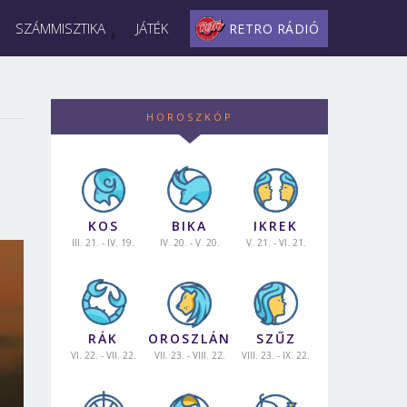
SZÁMMISZTIKA
JÁTÉK
RETRO RÁDIÓ
HOROSZKÓP
KOS
BIKA
IKREK
III. 21. - IV. 19.
IV. 20. - V. 20.
V. 21. - VI. 21.
RÁK
OROSZLÁN
SZŰZ
VI. 22. - VII. 22.
VII. 23. - VIII. 22.
VIII. 23. - IX. 22.