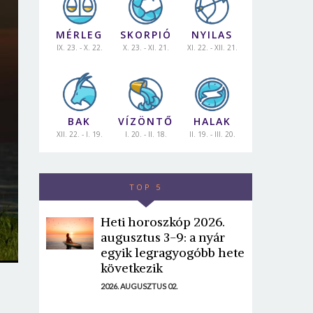
MÉRLEG
SKORPIÓ
NYILAS
IX. 23. - X. 22.
X. 23. - XI. 21.
XI. 22. - XII. 21.
BAK
VÍZÖNTŐ
HALAK
XII. 22. - I. 19.
I. 20. - II. 18.
II. 19. - III. 20.
TOP 5
Heti horoszkóp 2026.
augusztus 3-9: a nyár
egyik legragyogóbb hete
következik
2026. AUGUSZTUS 02.