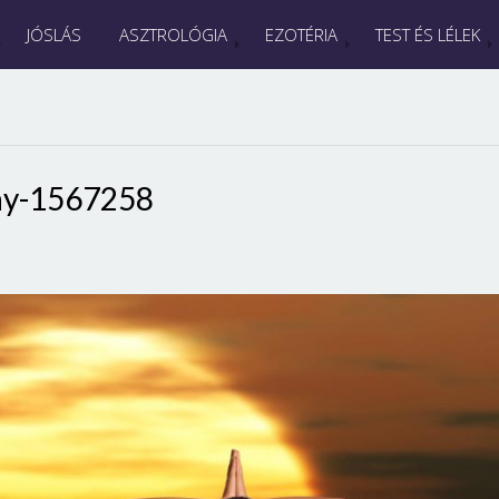
JÓSLÁS
ASZTROLÓGIA
EZOTÉRIA
TEST ÉS LÉLEK
ay-1567258