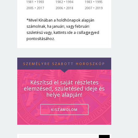
1981
1993
1982
1994
1983
1995
2005
2017
2006
2018
2007
2019
*Mivel Kínában a holdhónapok alapján
számolnak, ha januári, vagy februári
születésű vagy, kattints ide a csillagjegyed
pontosításához.
SZEMÉLYRE SZABOTT HOROSZKÓP
Készítsd el saját részletes
elemzésed, születésed ideje és
helye alapján!
KISZÁMOLOM