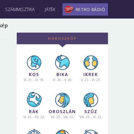
SZÁMMISZTIKA
JÁTÉK
RETRO RÁDIÓ
kép
HOROSZKÓP
KOS
BIKA
IKREK
III. 21. - IV. 19.
IV. 20. - V. 20.
V. 21. - VI. 21.
RÁK
OROSZLÁN
SZŰZ
VI. 22. - VII. 22.
VII. 23. - VIII. 22.
VIII. 23. - IX. 22.