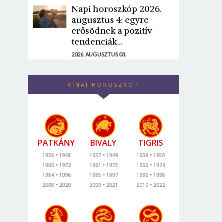
Napi horoszkóp 2026.
augusztus 4: egyre
erősödnek a pozitív
tendenciák...
2026. AUGUSZTUS 03.
KÍNAI HOROSZKÓP
PATKÁNY
BIVALY
TIGRIS
1936
1948
1937
1949
1938
1950
1960
1972
1961
1973
1962
1974
1984
1996
1985
1997
1986
1998
2008
2020
2009
2021
2010
2022