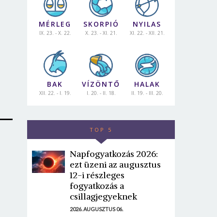
MÉRLEG
SKORPIÓ
NYILAS
IX. 23. - X. 22.
X. 23. - XI. 21.
XI. 22. - XII. 21.
BAK
VÍZÖNTŐ
HALAK
XII. 22. - I. 19.
I. 20. - II. 18.
II. 19. - III. 20.
TOP 5
Napfogyatkozás 2026:
ezt üzeni az augusztus
12-i részleges
fogyatkozás a
csillagjegyeknek
2026. AUGUSZTUS 06.