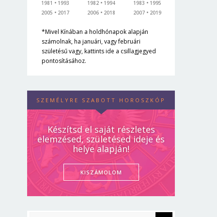
1981
1993
1982
1994
1983
1995
2005
2017
2006
2018
2007
2019
*Mivel Kínában a holdhónapok alapján
számolnak, ha januári, vagy februári
születésű vagy, kattints ide a csillagjegyed
pontosításához.
SZEMÉLYRE SZABOTT HOROSZKÓP
Készítsd el saját részletes
elemzésed, születésed ideje és
helye alapján!
KISZÁMOLOM