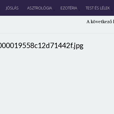
JÓSLÁS
ASZTROLÓGIA
EZOTÉRIA
TEST ÉS LÉLEK
A következő 
000019558c12d71442f.jpg