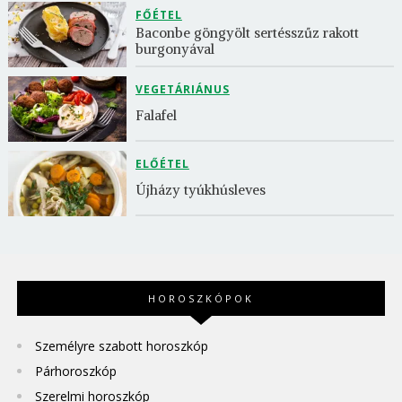
FŐÉTEL
Baconbe göngyölt sertésszűz rakott 
burgonyával
VEGETÁRIÁNUS
Falafel
ELŐÉTEL
Újházy tyúkhúsleves
HOROSZKÓPOK
Személyre szabott horoszkóp
Párhoroszkóp
Szerelmi horoszkóp