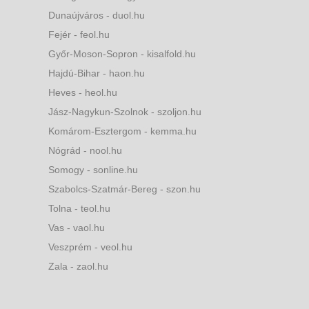
Dunaújváros - duol.hu
Fejér - feol.hu
Győr-Moson-Sopron - kisalfold.hu
Hajdú-Bihar - haon.hu
Heves - heol.hu
Jász-Nagykun-Szolnok - szoljon.hu
Komárom-Esztergom - kemma.hu
Nógrád - nool.hu
Somogy - sonline.hu
Szabolcs-Szatmár-Bereg - szon.hu
Tolna - teol.hu
Vas - vaol.hu
Veszprém - veol.hu
Zala - zaol.hu