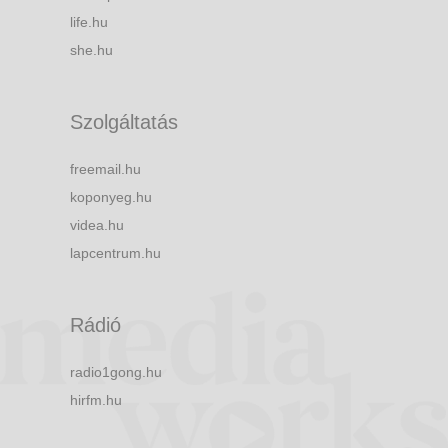
life.hu
she.hu
Szolgáltatás
freemail.hu
koponyeg.hu
videa.hu
lapcentrum.hu
Rádió
radio1gong.hu
hirfm.hu