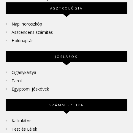
ASZTROLÓGIA
Napi horoszkóp
Aszcendens számítás
Holdnaptár
JÓSLÁSOK
Cigánykártya
Tarot
Egyiptomi jóskövek
SZÁMMISZTIKA
Kalkulátor
Test és Lélek