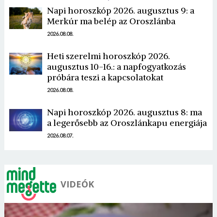
Napi horoszkóp 2026. augusztus 9: a
Merkúr ma belép az Oroszlánba
2026.08.08.
Heti szerelmi horoszkóp 2026.
augusztus 10-16.: a napfogyatkozás
Borsonline bejelentkezés
próbára teszi a kapcsolatokat
E-mail cím vagy felhasználónév
2026.08.08.
Napi horoszkóp 2026. augusztus 8: ma
a legerősebb az Oroszlánkapu energiája
Jelszó
2026.08.07.
Mégse
Bejelentkezés
VIDEÓK