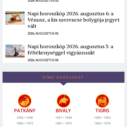
2026. AUGUSZTUS 05.
Napi horoszkóp 2026. augusztus 6: a
Vénusz, a kis szerencse bolygója jegyet
vált
2026. AUGUSZTUS 05.
Napi horoszkóp 2026. augusztus 5: a
féltékenységgel vigyázzunk!
2026. AUGUSZTUS 04.
KÍNAI HOROSZKÓP
PATKÁNY
BIVALY
TIGRIS
1936
1948
1937
1949
1938
1950
1960
1972
1961
1973
1962
1974