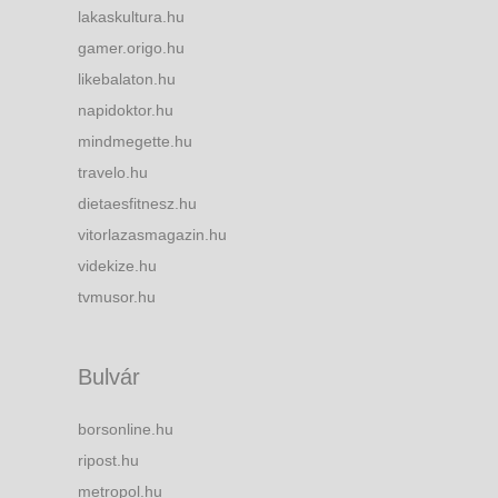
lakaskultura.hu
gamer.origo.hu
likebalaton.hu
napidoktor.hu
mindmegette.hu
travelo.hu
dietaesfitnesz.hu
vitorlazasmagazin.hu
videkize.hu
tvmusor.hu
Bulvár
borsonline.hu
ripost.hu
metropol.hu