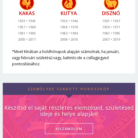
KAKAS
KUTYA
DISZNÓ
1933
1945
1934
1946
1935
1947
1957
1969
1958
1970
1959
1971
1981
1993
1982
1994
1983
1995
2005
2017
2006
2018
2007
2019
*Mivel Kínában a holdhónapok alapján számolnak, ha januári,
vagy februári születésű vagy, kattints ide a csillagjegyed
pontosításához.
SZEMÉLYRE SZABOTT HOROSZKÓP
Készítsd el saját részletes elemzésed, születésed
ideje és helye alapján!
KISZÁMOLOM