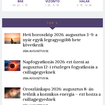
BAK
VÍZÖNTŐ
HALAK
XII. 22. - I. 19.
I. 20. - II. 18.
II. 19. - III. 20.
TOP 5
Heti horoszkóp 2026. augusztus 3-9: a
nyár egyik legragyogóbb hete
következik
2026. AUGUSZTUS 02.
Napfogyatkozás 2026: ezt üzeni az
augusztus 12-i részleges fogyatkozás a
csillagjegyeknek
2026. AUGUSZTUS 06.
Oroszlánkapu 2026: augusztus 8-án
tetőzik a kozmikus energia – ezt hozza a
csillagjegyednek