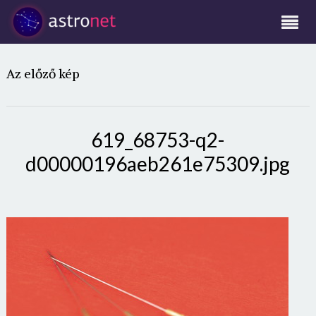
Az előző kép
619_68753-q2-
d00000196aeb261e75309.jpg