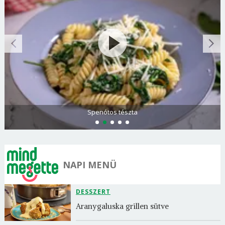
Spenótos tészta
NAPI MENÜ
DESSZERT
Aranygaluska grillen sütve