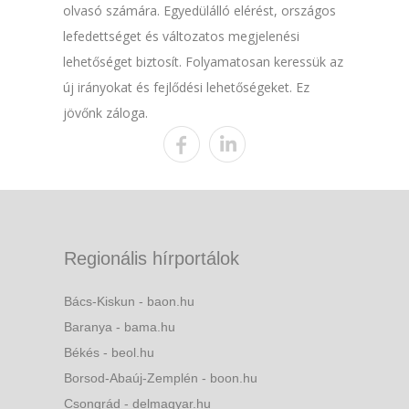
olvasó számára. Egyedülálló elérést, országos
lefedettséget és változatos megjelenési
lehetőséget biztosít. Folyamatosan keressük az
új irányokat és fejlődési lehetőségeket. Ez
jövőnk záloga.
Regionális hírportálok
Bács-Kiskun - baon.hu
Baranya - bama.hu
Békés - beol.hu
Borsod-Abaúj-Zemplén - boon.hu
Csongrád - delmagyar.hu