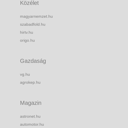
Közélet
magyarnemzet.hu
szabadfold.hu
hirtv.hu
origo.hu
Gazdaság
vg.hu
agrokep.hu
Magazin
astronet.hu
automotor.hu