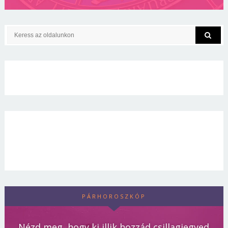
PÁRHOROSZKÓP
Nézd meg, hogy ki illik hozzád csillagjegyed