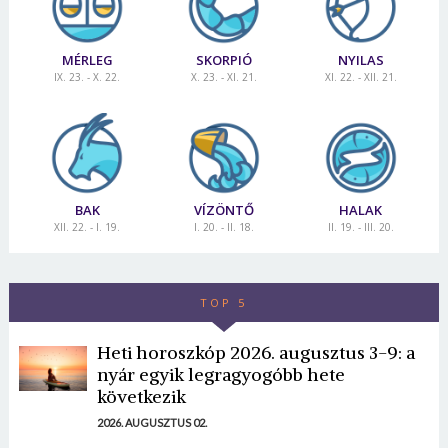
MÉRLEG
SKORPIÓ
NYILAS
IX. 23. - X. 22.
X. 23. - XI. 21.
XI. 22. - XII. 21.
BAK
VÍZÖNTŐ
HALAK
XII. 22. - I. 19.
I. 20. - II. 18.
II. 19. - III. 20.
TOP 5
Heti horoszkóp 2026. augusztus 3-9: a
nyár egyik legragyogóbb hete
következik
2026. AUGUSZTUS 02.