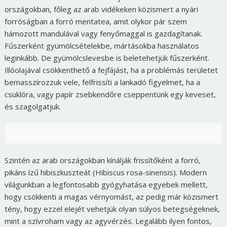
országokban, főleg az arab vidékeken közismert a nyári
forróságban a forró mentatea, amit olykor pár szem
hámozott mandulával vagy fenyőmaggal is gazdagítanak.
Fűszerként gyümölcsételekbe, mártásokba használatos
leginkább. De gyümölcslevesbe is beletehetjük fűszerként.
Illóolajával csökkenthető a fejfájást, ha a problémás területet
bemasszírozzuk vele, felfrissíti a lankadó figyelmet, ha a
csuklóra, vagy papír zsebkendőre cseppentünk egy keveset,
és szagolgatjuk.
Szintén az arab országokban kínálják frissítőként a forró,
pikáns ízű hibiszkuszteát (Hibiscus rosa-sinensis). Modern
világunkban a legfontosabb gyógyhatása egyebek mellett,
hogy csökkenti a magas vérnyomást, az pedig már közismert
tény, hogy ezzel elejét vehetjük olyan súlyos betegségeknek,
mint a szívroham vagy az agyvérzés. Legalább ilyen fontos,