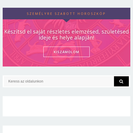
SZEMÉLYRE SZABOTT HOROSZKÓP
Készítsd el saját részletes elemzésed, születésed
ideje és helye alapján!
KISZÁMOLOM