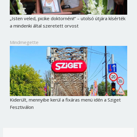
„Isten veled, picike doktornéni!” – utolsó útjára kísérték
a mindenki által szeretett orvost
Mindmegette
Kiderült, mennyibe kerül a fixáras menü idén a Sziget
Fesztiválon