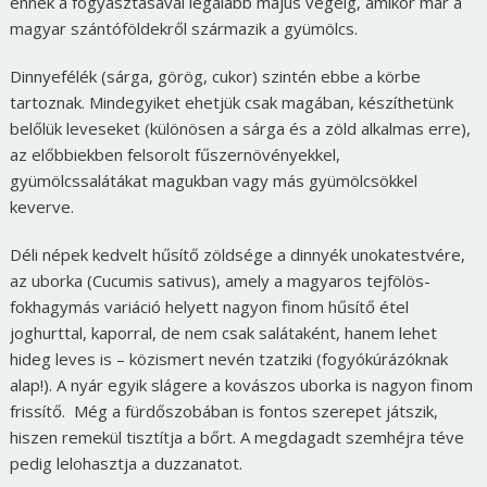
ennek a fogyasztásával legalább május végéig, amikor már a
magyar szántóföldekről származik a gyümölcs.
Dinnyefélék (sárga, görög, cukor) szintén ebbe a körbe
tartoznak. Mindegyiket ehetjük csak magában, készíthetünk
belőlük leveseket (különösen a sárga és a zöld alkalmas erre),
az előbbiekben felsorolt fűszernövényekkel,
gyümölcssalátákat magukban vagy más gyümölcsökkel
keverve.
Déli népek kedvelt hűsítő zöldsége a dinnyék unokatestvére,
az uborka (Cucumis sativus), amely a magyaros tejfölös-
fokhagymás variáció helyett nagyon finom hűsítő étel
joghurttal, kaporral, de nem csak salátaként, hanem lehet
hideg leves is – közismert nevén tzatziki (fogyókúrázóknak
alap!). A nyár egyik slágere a kovászos uborka is nagyon finom
frissítő. Még a fürdőszobában is fontos szerepet játszik,
hiszen remekül tisztítja a bőrt. A megdagadt szemhéjra téve
pedig lelohasztja a duzzanatot.