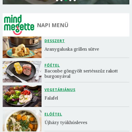
NAPI MENÜ
DESSZERT
Aranygaluska grillen sütve
FŐÉTEL
Baconbe göngyölt sertésszűz rakott 
burgonyával
VEGETÁRIÁNUS
Falafel
ELŐÉTEL
Újházy tyúkhúsleves