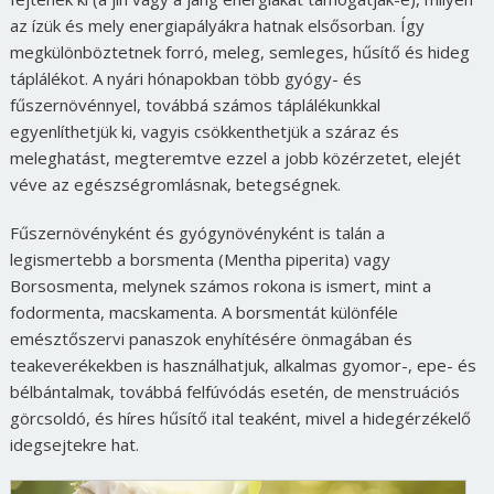
az ízük és mely energiapályákra hatnak elsősorban. Így
megkülönböztetnek forró, meleg, semleges, hűsítő és hideg
táplálékot. A nyári hónapokban több gyógy- és
fűszernövénnyel, továbbá számos táplálékunkkal
egyenlíthetjük ki, vagyis csökkenthetjük a száraz és
meleghatást, megteremtve ezzel a jobb közérzetet, elejét
véve az egészségromlásnak, betegségnek.
Fűszernövényként és gyógynövényként is talán a
legismertebb a borsmenta (Mentha piperita) vagy
Borsosmenta, melynek számos rokona is ismert, mint a
fodormenta, macskamenta. A borsmentát különféle
emésztőszervi panaszok enyhítésére önmagában és
teakeverékekben is használhatjuk, alkalmas gyomor-, epe- és
bélbántalmak, továbbá felfúvódás esetén, de menstruációs
görcsoldó, és híres hűsítő ital teaként, mivel a hidegérzékelő
idegsejtekre hat.