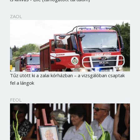
Jelszó
ZAOL
Mégse
Bejelentkezés
Tűz ütött ki a zalai kórházban – a vizsgálóban csaptak
fel a lángok
FEOL