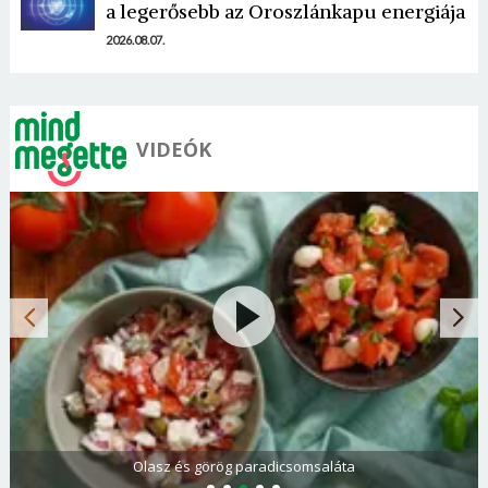
a legerősebb az Oroszlánkapu energiája
2026.08.07.
VIDEÓK
Olasz és görög paradicsomsaláta