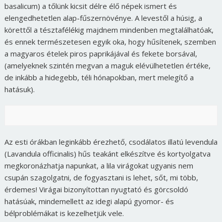
basalicum) a tőlünk kicsit délre élő népek ismert és
elengedhetetlen alap-fűszernövénye. A levestől a húsig, a
körettől a tésztafélékig majdnem mindenben megtalálhatóak,
és ennek természetesen egyik oka, hogy hűsítenek, szemben
a magyaros ételek piros paprikájával és fekete borsával,
(amelyeknek szintén megvan a maguk elévülhetetlen értéke,
de inkább a hidegebb, téli hónapokban, mert melegítő a
hatásuk).
Az esti órákban leginkább érezhető, csodálatos illatú levendula
(Lavandula officinalis) hűs teakánt elkészítve és kortyolgatva
megkoronázhatja napunkat, a lila virágokat ugyanis nem
csupán szagolgatni, de fogyasztani is lehet, sőt, mi több,
érdemes! Virágai bizonyítottan nyugtató és görcsoldó
hatásúak, mindemellett az idegi alapú gyomor- és
bélproblémákat is kezelhetjük vele.