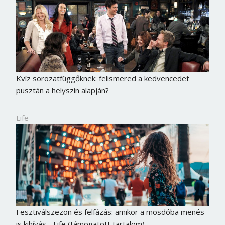
Kvíz sorozatfüggőknek: felismered a kedvencedet
pusztán a helyszín alapján?
Life
Borsonline bejelentkezés
E-mail cím vagy felhasználónév
Fesztiválszezon és felfázás: amikor a mosdóba menés
is kihívás - Life (támogatott tartalom)