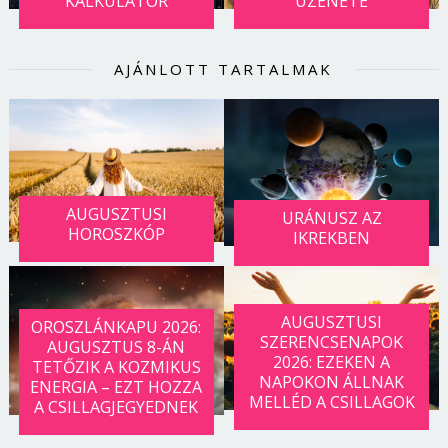
KALKULÁTOR
ÜZENETE
AJÁNLOTT TARTALMAK
AUGUSZTUSI
URÁNUSZ AZ
HOROSZKÓP
IKREKBEN
AUGUSZTUSI
OROSZLÁNKAPU 2026:
SZERENCSENAPOK
AUGUSZTUS 8-ÁN
2026: EZEKEN A
TETŐZIK A KOZMIKUS
NAPOKON ÁLLNAK
ENERGIA – EZT HOZZA
MELLÉD A CSILLAGOK
A CSILLAGJEGYEDNEK