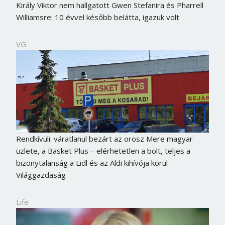
Király Viktor nem hallgatott Gwen Stefanira és Pharrell
Williamsre: 10 évvel később belátta, igazuk volt
VG
Rendkívüli: váratlanul bezárt az orosz Mere magyar
üzlete, a Basket Plus – elérhetetlen a bolt, teljes a
bizonytalanság a Lidl és az Aldi kihívója körül -
Világgazdaság
Life