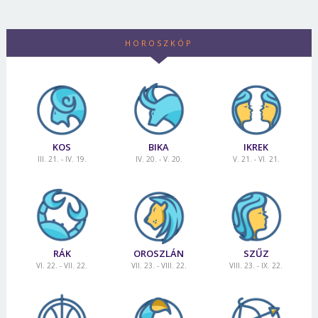
HOROSZKÓP
KOS
BIKA
IKREK
III. 21. - IV. 19.
IV. 20. - V. 20.
V. 21. - VI. 21.
RÁK
OROSZLÁN
SZŰZ
VI. 22. - VII. 22.
VII. 23. - VIII. 22.
VIII. 23. - IX. 22.