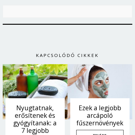
KAPCSOLÓDÓ CIKKEK
Nyugtatnak,
Ezek a legjobb
erősítenek és
arcápoló
gyógyítanak: a
fűszernövények
7 legjobb