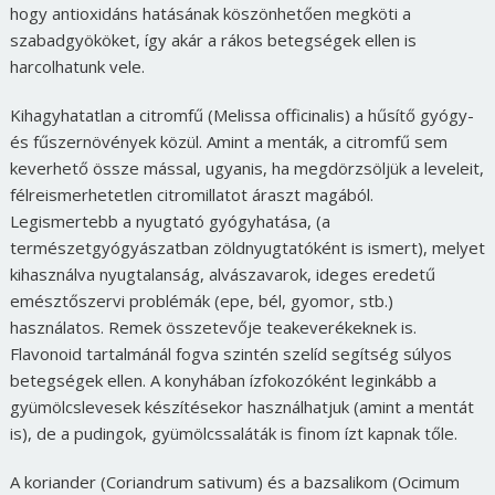
hogy antioxidáns hatásának köszönhetően megköti a
szabadgyököket, így akár a rákos betegségek ellen is
harcolhatunk vele.
Kihagyhatatlan a citromfű (Melissa officinalis) a hűsítő gyógy-
és fűszernövények közül. Amint a menták, a citromfű sem
keverhető össze mással, ugyanis, ha megdörzsöljük a leveleit,
félreismerhetetlen citromillatot áraszt magából.
Legismertebb a nyugtató gyógyhatása, (a
természetgyógyászatban zöldnyugtatóként is ismert), melyet
kihasználva nyugtalanság, alvászavarok, ideges eredetű
emésztőszervi problémák (epe, bél, gyomor, stb.)
használatos. Remek összetevője teakeverékeknek is.
Flavonoid tartalmánál fogva szintén szelíd segítség súlyos
betegségek ellen. A konyhában ízfokozóként leginkább a
gyümölcslevesek készítésekor használhatjuk (amint a mentát
is), de a pudingok, gyümölcssaláták is finom ízt kapnak tőle.
A koriander (Coriandrum sativum) és a bazsalikom (Ocimum