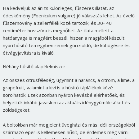
Ha kedveljük az ánizs különleges, fűszeres illatát, az
édeskömény (Foeniculum vulgare) jó választás lehet. Az évelő
fűszernövény a zellerfélék közé tartozik, és 30- 40
centiméter hosszúra is megnőhet. Az illata mellett a
hatóanyaga is magáért beszél, hiszen a magjából készült,
nyári hűsítő tea egyben remek görcsoldó, de köhögésre és
étvágyjavításra is kiváló.
Néhány hűsítő alapélelmiszer
Az összes citrusféleség, úgymint a narancs, a citrom, a lime, a
grapefruit, valamint a kivi is a hűsítő táplálékok közé
sorolhatók. Ezek azonban nyáron kevésbé elérhetőek, és
helyettük inkább javaslom az aktuális idénygyümölcsöket és
zöldségeket.
A boltokban már megjelent üvegházi és más, déli országokból
származó eper is kellemesen hűsít, de érdemes még várni