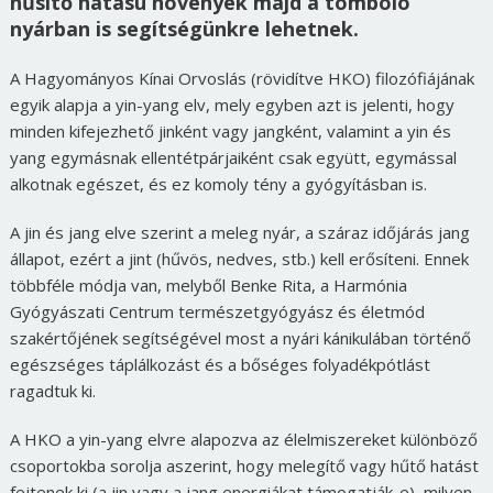
hűsítő hatású növények majd a tomboló
nyárban is segítségünkre lehetnek.
A Hagyományos Kínai Orvoslás (rövidítve HKO) filozófiájának
egyik alapja a yin-yang elv, mely egyben azt is jelenti, hogy
minden kifejezhető jinként vagy jangként, valamint a yin és
yang egymásnak ellentétpárjaiként csak együtt, egymással
alkotnak egészet, és ez komoly tény a gyógyításban is.
A jin és jang elve szerint a meleg nyár, a száraz időjárás jang
állapot, ezért a jint (hűvös, nedves, stb.) kell erősíteni. Ennek
többféle módja van, melyből Benke Rita, a Harmónia
Gyógyászati Centrum természetgyógyász és életmód
szakértőjének segítségével most a nyári kánikulában történő
egészséges táplálkozást és a bőséges folyadékpótlást
ragadtuk ki.
A HKO a yin-yang elvre alapozva az élelmiszereket különböző
csoportokba sorolja aszerint, hogy melegítő vagy hűtő hatást
fejtenek ki (a jin vagy a jang energiákat támogatják-e), milyen