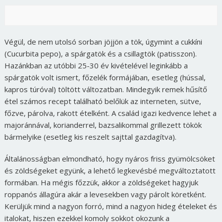
Végül, de nem utolsó sorban jöjjön a tök, úgymint a cukkíni
(Cucurbita pepo), a spárgatök és a csillagtök (patisszon).
Hazánkban az utóbbi 25-30 év kivételével leginkább a
spárgatök volt ismert, főzelék formájában, esetleg (hússal,
kapros túróval) töltött változatban. Mindegyik remek hűsítő
étel számos recept található belőlük az interneten, sütve,
főzve, párolva, rakott ételként. A család igazi kedvence lehet a
majoránnával, korianderrel, bazsalikommal grillezett tökök
bármelyike (esetleg kis reszelt sajttal gazdagítva).
Általánosságban elmondható, hogy nyáros friss gyümölcsöket
és zöldségeket együnk, a lehető legkevésbé megváltoztatott
formában. Ha mégis főzzük, akkor a zöldségeket hagyjuk
roppanós állagúra akár a levesekben vagy párolt köretként.
Kerüljük mind a nagyon forró, mind a nagyon hideg ételeket és
italokat, hiszen ezekkel komoly sokkot okozunk a