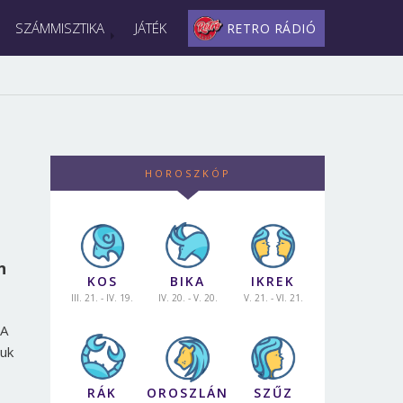
SZÁMMISZTIKA
JÁTÉK
RETRO RÁDIÓ
HOROSZKÓP
n
KOS
BIKA
IKREK
III. 21. - IV. 19.
IV. 20. - V. 20.
V. 21. - VI. 21.
 A
yuk
RÁK
OROSZLÁN
SZŰZ