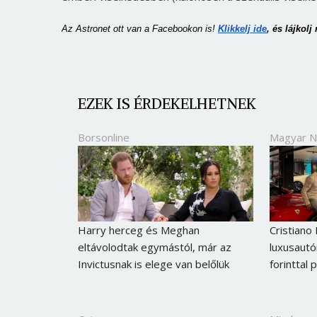
Az Astronet ott van a Facebookon is!
Klikkelj ide
, és lájkolj
EZEK IS ÉRDEKELHETNEK
Borsonline
Magyar 
Harry herceg és Meghan
Cristiano
eltávolodtak egymástól, már az
luxusautói
Invictusnak is elege van belőlük
forinttal 