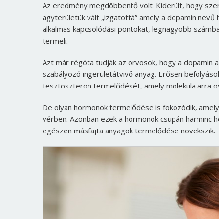
Az eredmény megdöbbentő volt. Kiderült, hogy szere
agyterületük vált „izgatottá” amely a dopamin nevű
alkalmas kapcsolódási pontokat, legnagyobb számban
termeli.
Azt már régóta tudják az orvosok, hogy a dopamin az
szabályozó ingerületátvivő anyag. Erősen befolyásolj
tesztoszteron termelődését, amely molekula arra ös
De olyan hormonok termelődése is fokozódik, amel
vérben. Azonban ezek a hormonok csupán harminc hón
egészen másfajta anyagok termelődése növekszik.