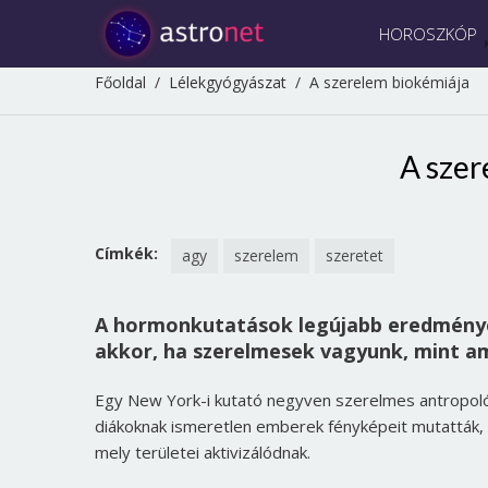
HOROSZKÓP
Főoldal
/
Lélekgyógyászat
/
A szerelem biokémiája
A szer
Címkék:
agy
szerelem
szeretet
A hormonkutatások legújabb eredményei
akkor, ha szerelmesek vagyunk, mint am
Egy New York-i kutató negyven szerelmes antropoló
diákoknak ismeretlen emberek fényképeit mutatták, 
mely területei aktivizálódnak.