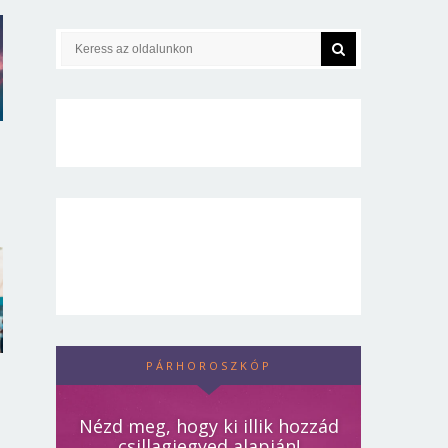
PÁRHOROSZKÓP
Nézd meg, hogy ki illik hozzád
csillagjegyed alapján!