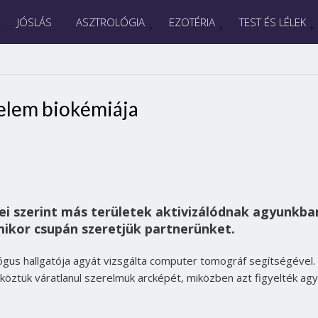
JÓSLÁS
ASZTROLÓGIA
EZOTÉRIA
TEST ÉS LÉLEK
elem biokémiája
 szerint más területek aktivizálódnak agyunkba
ikor csupán szeretjük partnerünket.
gus hallgatója agyát vizsgálta computer tomográf segítségével.
köztük váratlanul szerelmük arcképét, miközben azt figyelték ag