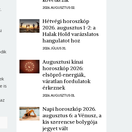
2026. AUGUSZTUS 02.
.
Hétvégi horoszkóp
2026. augusztus 1-2: a
i
Halak Hold varázslatos
hangulatot hoz
2026. JÚLIUS 31.
dik
Augusztusi kínai
horoszkóp 2026:
elsöprő energiák,
ek
váratlan fordulatok
e is
érkeznek
2026. AUGUSZTUS 01.
 az
Napi horoszkóp 2026.
augusztus 6: a Vénusz, a
kis szerencse bolygója
jegyet vált