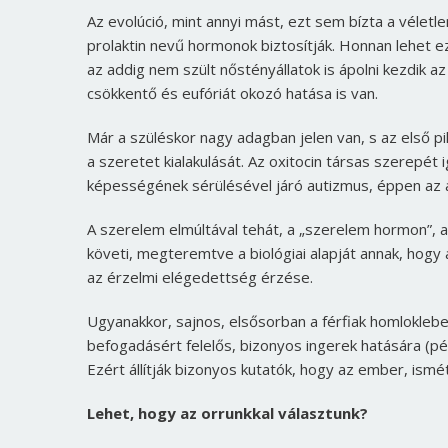
Az evolúció, mint annyi mást, ezt sem bízta a véletlen
prolaktin nevű hormonok biztosítják. Honnan lehet e
az addig nem szült nőstényállatok is ápolni kezdik a
csökkentő és eufóriát okozó hatása is van.
Már a szüléskor nagy adagban jelen van, s az első 
a szeretet kialakulását. Az oxitocin társas szerepét 
képességének sérülésével járó autizmus, éppen az a
A szerelem elmúltával tehát, a „szerelem hormon”, 
követi, megteremtve a biológiai alapját annak, hog
az érzelmi elégedettség érzése.
Ugyanakkor, sajnos, elsősorban a férfiak homloklebe
befogadásért felelős, bizonyos ingerek hatására (péld
Ezért állítják bizonyos kutatók, hogy az ember, is
Lehet, hogy az orrunkkal választunk?