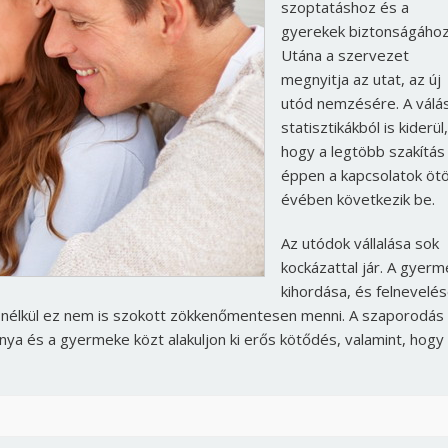
szoptatáshoz és a
gyerekek biztonságához
Utána a szervezet
megnyitja az utat, az új
utód nemzésére. A válás
statisztikákból is kiderül,
hogy a legtöbb szakítás
éppen a kapcsolatok ötö
évében következik be.
Az utódok vállalása sok
kockázattal jár. A gyerm
kihordása, és felnevelés
pa nélkül ez nem is szokott zökkenőmentesen menni. A szaporodás
nya és a gyermeke közt alakuljon ki erős kötődés, valamint, hogy