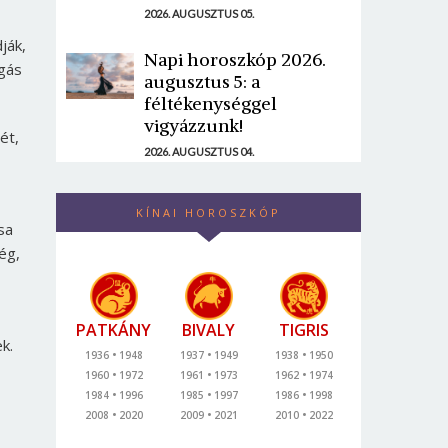
2026. AUGUSZTUS 05.
ják,
Napi horoszkóp 2026.
ngás
augusztus 5: a
féltékenységgel
vigyázzunk!
ét,
2026. AUGUSZTUS 04.
KÍNAI HOROSZKÓP
sa
ég,
PATKÁNY
BIVALY
TIGRIS
k.
1936
1948
1937
1949
1938
1950
1960
1972
1961
1973
1962
1974
1984
1996
1985
1997
1986
1998
2008
2020
2009
2021
2010
2022