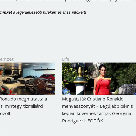
Jelszó
 minket 
a legérdekesebb hírekért és friss infókért!
Mégse
Bejelentkezés
Nemzet
Life
 Ronaldo megmutatta a
Megalázták Cristiano Ronaldo
t, mintegy tízmilliárd
menyasszonyát – Legújabb bikinis
pózolt
képein kövérnek tartják Georgina
Rodríguezt: FOTÓK