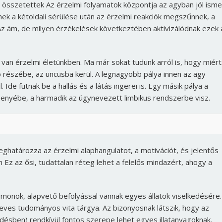
 összetettek Az érzelmi folyamatok központja az agyban jól isme
nek a kétoldali sérülése után az érzelmi reakciók megszűnnek, a
k. Az ám, de milyen érzékelések következtében aktivizálódnak ezek 
 van érzelmi életünkben. Ma már sokat tudunk arról is, hogy miért
 részébe, az uncusba kerül. A legnagyobb pálya innen az agy
Ide futnak be a hallás és a látás ingerei is. Egy másik pálya a
enyébe, a harmadik az úgynevezett limbikus rendszerbe visz.
eghatározza az érzelmi alaphangulatot, a motivációt, és jelentős
z az ősi, tudattalan réteg lehet a felelős mindazért, ahogy a
Borsonline bejelentkezés
E-mail cím vagy felhasználónév
omonok, alapvető befolyással vannak egyes állatok viselkedésére
ves tudományos vita tárgya. Az bizonyosnak látszik, hogy az
désben) rendkívül fontos szerepe lehet egyes illatanyagoknak.