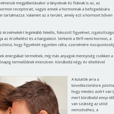
lmesük megpillantásakor a lányoknak és fiúknak is az, az
 hormon receptorait, vagyis ennek a hormonnak a befogadására
 tartalmazza. Valamint az a terület, amely ezt a hormont bőven
 érzelmekért leginkább felelős, fokozott figyelmet, izgatottságo
a az érzékelést és a hangulatot. Serkenti a férfi nemi hormon, a
ztönzi, hogy figyelmét egyetlen célra, szerelmére összpontosítj
yek energiákat termelnek, míg más anyagok mennyiség csökken a
apig termelődnek intenzíven. Körülbelül négy év elteltével
A kutatók arra a
következtetésre jutotta
hogy mindez azért van í
mert körülbelül ennyi id
van szükség az utód
nemzéséhez, a