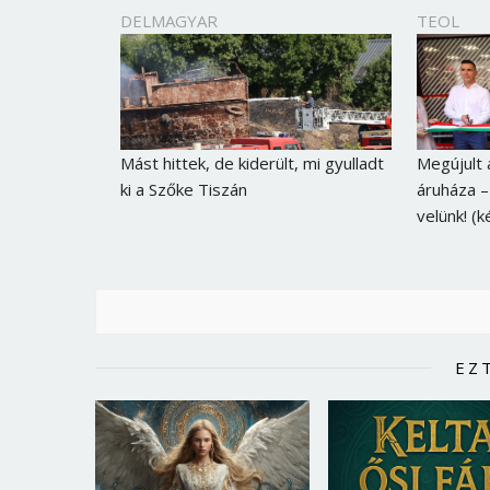
DELMAGYAR
TEOL
Mást hittek, de kiderült, mi gyulladt
Megújult 
ki a Szőke Tiszán
áruháza –
velünk! (k
EZ