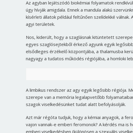
Az agyban lejátszódó biokémiai folyamatok rendkívül
úgy hívják amigdala. Ennek a mandula alakú szervünk
kísérleti állatok például feltűnően szelídekké válna
agyi területek.
Nos, kiderült, hogy a szaglásnak kitüntetett szerepe
egyes szaglósejtekből érkező agyunk egyik legősibb
elsődleges érzékelő központjába, a thalamusba kerül. 
nagyagy a tudatos működés régiójába, a homloki leb
A limbikus rendszer az agy egyik legősibb régiója. M
szerepe van a memória legalapvetőbb folyamataiban E
szagok viselkedésünket tudat alatt befolyásolják.
Azt már régóta tudjuk, hogy a kémiai anyagok, a fer
vajon vannak-e emberi feromonok? A kérdés ma is he
emberi viselkedésben (különösen a szexuális viselke