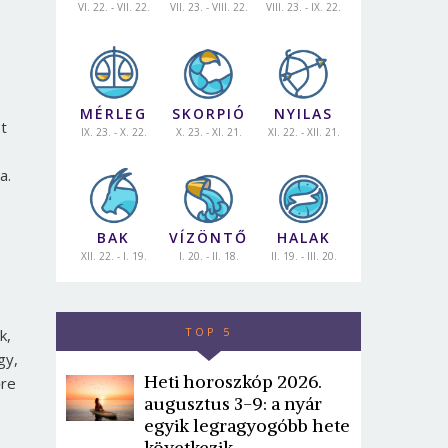
VI. 22. - VII. 22.
VII. 23. - VIII. 22.
VIII. 23. - IX. 22.
MÉRLEG
SKORPIÓ
NYILAS
t
IX. 23. - X. 22.
X. 23. - XI. 21.
XI. 22. - XII. 21.
a.
BAK
VÍZÖNTŐ
HALAK
XII. 22. - I. 19.
I. 20. - II. 18.
II. 19. - III. 20.
TOP 5
k,
gy,
Heti horoszkóp 2026.
őre
augusztus 3-9: a nyár
egyik legragyogóbb hete
következik