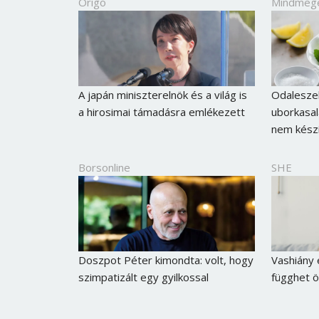
Origo
Mindmeg
A japán miniszterelnök és a világ is
Odaleszel
a hirosimai támadásra emlékezett
uborkasal
nem kész
Borsonline
SHE
Doszpot Péter kimondta: volt, hogy
Vashiány 
szimpatizált egy gyilkossal
függhet ö