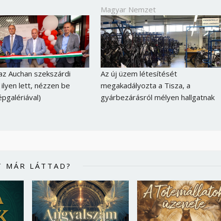
Magyar Nemzet
az Auchan szekszárdi
Az új üzem létesítését
 ilyen lett, nézzen be
megakadályozta a Tisza, a
épgalériával)
gyárbezárásról mélyen hallgatnak
T MÁR LÁTTAD?