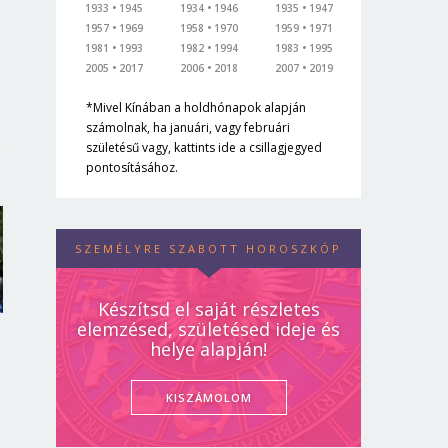
1933
1945
1934
1946
1935
1947
1957
1969
1958
1970
1959
1971
1981
1993
1982
1994
1983
1995
2005
2017
2006
2018
2007
2019
*Mivel Kínában a holdhónapok alapján
számolnak, ha januári, vagy februári
születésű vagy, kattints ide a csillagjegyed
pontosításához.
SZEMÉLYRE SZABOTT HOROSZKÓP
Készítsd el saját részletes
elemzésed, születésed ideje és
helye alapján!
KISZÁMOLOM