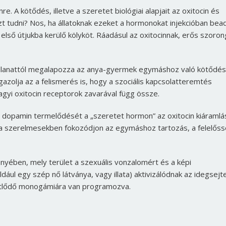
re. A kötődés, illetve a szeretet biológiai alapjait az oxitocin és
zt tudni? Nos, ha állatoknak ezeket a hormonokat injekcióban bead
z első útjukba kerülő kölyköt. Ráadásul az oxitocinnak, erős szoro
pillanattól megalapozza az anya-gyermek egymáshoz való kötődés
igazolja az a felismerés is, hogy a szociális kapcsolatteremtés
gyi oxitocin receptorok zavarával függ össze.
a dopamin termelődését a „szeretet hormon” az oxitocin kiáramlá
y a szerelmesekben fokozódjon az egymáshoz tartozás, a felelőss
nyében, mely terület a szexuális vonzalomért és a képi
ául egy szép nő látványa, vagy illata) aktivizálódnak az idegsejte
métlődő monogámiára van programozva.