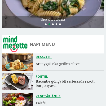
Görögdinnye-limonádé
NAPI MENÜ
DESSZERT
Aranygaluska grillen sütve
FŐÉTEL
Baconbe göngyölt sertésszűz rakott 
burgonyával
VEGETÁRIÁNUS
Falafel