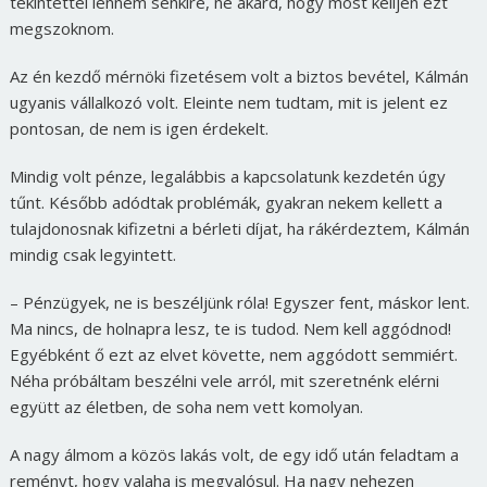
tekintettel lennem senkire, ne akard, hogy most kelljen ezt
megszoknom.
Az én kezdő mérnöki fizetésem volt a biztos bevétel, Kálmán
ugyanis vállalkozó volt. Eleinte nem tudtam, mit is jelent ez
pontosan, de nem is igen érdekelt.
Mindig volt pénze, legalábbis a kapcsolatunk kezdetén úgy
tűnt. Később adódtak problémák, gyakran nekem kellett a
tulajdonosnak kifizetni a bérleti díjat, ha rákérdeztem, Kálmán
mindig csak legyintett.
– Pénzügyek, ne is beszéljünk róla! Egyszer fent, máskor lent.
Ma nincs, de holnapra lesz, te is tudod. Nem kell aggódnod!
Egyébként ő ezt az elvet követte, nem aggódott semmiért.
Néha próbáltam beszélni vele arról, mit szeretnénk elérni
együtt az életben, de soha nem vett komolyan.
A nagy álmom a közös lakás volt, de egy idő után feladtam a
reményt, hogy valaha is megvalósul. Ha nagy nehezen