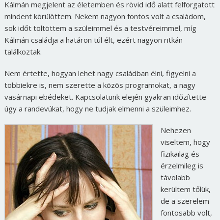
Kálmán megjelent az életemben és rövid idő alatt felforgatott
mindent körülöttem. Nekem nagyon fontos volt a családom,
sok időt töltöttem a szüleimmel és a testvéreimmel, míg
Kálmán családja a határon túl élt, ezért nagyon ritkán
találkoztak.
Nem értette, hogyan lehet nagy családban élni, figyelni a
többiekre is, nem szerette a közös programokat, a nagy
vasárnapi ebédeket. Kapcsolatunk elején gyakran időzítette
úgy a randevúkat, hogy ne tudjak elmenni a szüleimhez.
Nehezen
viseltem, hogy
fizikailag és
érzelmileg is
távolabb
kerültem tőlük,
de a szerelem
fontosabb volt,