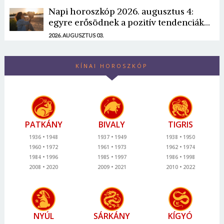
Napi horoszkóp 2026. augusztus 4:
egyre erősödnek a pozitív tendenciák...
2026. AUGUSZTUS 03.
KÍNAI HOROSZKÓP
PATKÁNY
BIVALY
TIGRIS
1936
1948
1937
1949
1938
1950
1960
1972
1961
1973
1962
1974
1984
1996
1985
1997
1986
1998
2008
2020
2009
2021
2010
2022
NYÚL
SÁRKÁNY
KÍGYÓ