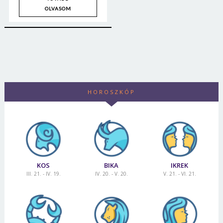
Jelszó
OLVASOM
Mégse
Bejelentkezés
HOROSZKÓP
KOS
BIKA
IKREK
III. 21. - IV. 19.
IV. 20. - V. 20.
V. 21. - VI. 21.