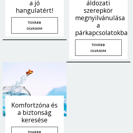
a jó
áldozati
hangulatért!
szerepkör
megnyilvánulása
TOVÁBB
a
OLVASOM
párkapcsolatokban
TOVÁBB
OLVASOM
Borsonline bejelentkezés
Komfortzóna és
a biztonság
E-mail cím vagy felhasználónév
keresése
TOVÁBB