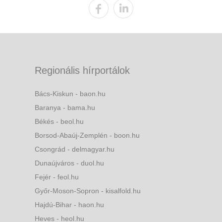
Regionális hírportálok
Bács-Kiskun - baon.hu
Baranya - bama.hu
Békés - beol.hu
Borsod-Abaúj-Zemplén - boon.hu
Csongrád - delmagyar.hu
Dunaújváros - duol.hu
Fejér - feol.hu
Győr-Moson-Sopron - kisalfold.hu
Hajdú-Bihar - haon.hu
Heves - heol.hu