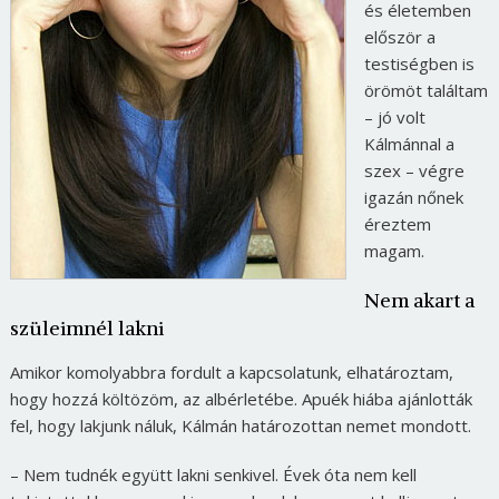
és életemben
először a
testiségben is
örömöt találtam
– jó volt
Kálmánnal a
szex – végre
igazán nőnek
éreztem
magam.
Nem akart a
szüleimnél lakni
Amikor komolyabbra fordult a kapcsolatunk, elhatároztam,
hogy hozzá költözöm, az albérletébe. Apuék hiába ajánlották
fel, hogy lakjunk náluk, Kálmán határozottan nemet mondott.
– Nem tudnék együtt lakni senkivel. Évek óta nem kell