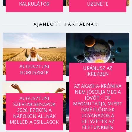
KALKULÁTOR
ÜZENETE
AJÁNLOTT TARTALMAK
AUGUSZTUSI
URÁNUSZ AZ
HOROSZKÓP
IKREKBEN
AZ AKASHA-KRÓNIKA
NEM JÓSOLJA MEG A
JÖVŐT – DE
AUGUSZTUSI
MEGMUTATJA, MIÉRT
SZERENCSENAPOK
ISMÉTLŐDNEK
2026: EZEKEN A
UGYANAZOK A
NAPOKON ÁLLNAK
HELYZETEK AZ
MELLÉD A CSILLAGOK
ÉLETÜNKBEN