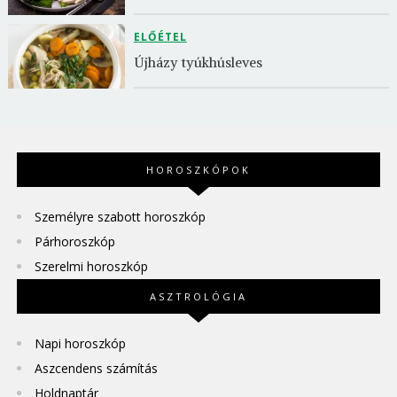
ELŐÉTEL
Újházy tyúkhúsleves
HOROSZKÓPOK
Személyre szabott horoszkóp
Párhoroszkóp
Szerelmi horoszkóp
ASZTROLÓGIA
Napi horoszkóp
Aszcendens számítás
Holdnaptár