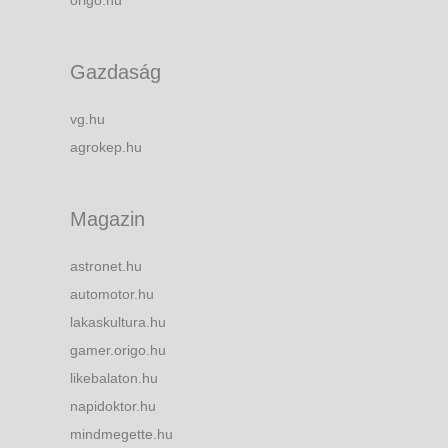
origo.hu
Gazdaság
vg.hu
agrokep.hu
Magazin
astronet.hu
automotor.hu
lakaskultura.hu
gamer.origo.hu
likebalaton.hu
napidoktor.hu
mindmegette.hu