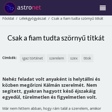
Főoldal
/
Lélekgyógyászat
/
Csak a fiam tudta szörnyű titkát
Csak a fiam tudta szörnyű titkát
Címkék:
igaz történet
szerelem
szex
titok
Nehéz feladat volt anyaként is helytállni és
közben megőrizni Kálmán szerelmét. Nem
segített, gyakran hagyott késő éjszakáig
egyedül, türelmetlen és figyelmetlen volt.
Már nem hittem abban, hogy rám talál a szerelem, amikor