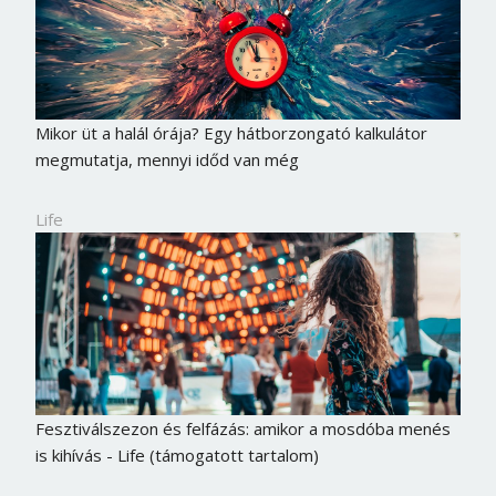
Mikor üt a halál órája? Egy hátborzongató kalkulátor
megmutatja, mennyi időd van még
Life
Fesztiválszezon és felfázás: amikor a mosdóba menés
is kihívás - Life (támogatott tartalom)