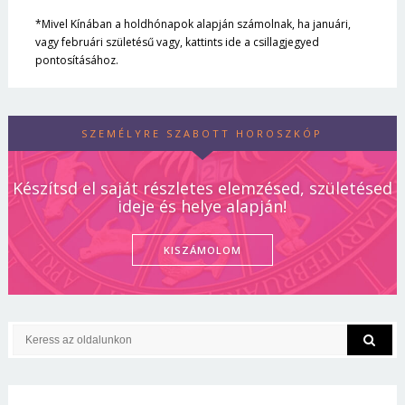
*Mivel Kínában a holdhónapok alapján számolnak, ha januári,
vagy februári születésű vagy, kattints ide a csillagjegyed
pontosításához.
SZEMÉLYRE SZABOTT HOROSZKÓP
Készítsd el saját részletes elemzésed, születésed
ideje és helye alapján!
KISZÁMOLOM