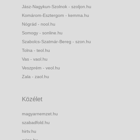
Jász-Nagykun-Szolnok - szoljon.hu
Komárom-Esztergom - kemma.hu
Nógrád - nool.hu
Somogy - sonline.hu
Szabolcs-Szatmár-Bereg - szon.hu
Tolna - teol.hu
Vas - vaol.hu
Veszprém - veol.hu
Zala - zaol.hu
Közélet
magyarnemzet.hu
szabadfold.hu
hirtv.hu