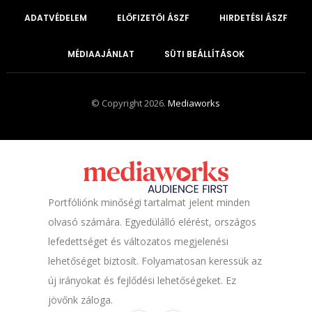
ADATVÉDELEM
ELŐFIZETŐI ÁSZF
HIRDETÉSI ÁSZF
MÉDIAAJÁNLAT
SÜTI BEÁLLÍTÁSOK
© Copyright 2026.
Mediaworks
Portfóliónk minőségi tartalmat jelent minden
olvasó számára. Egyedülálló elérést, országos
lefedettséget és változatos megjelenési
lehetőséget biztosít. Folyamatosan keressük az
új irányokat és fejlődési lehetőségeket. Ez
jövőnk záloga.