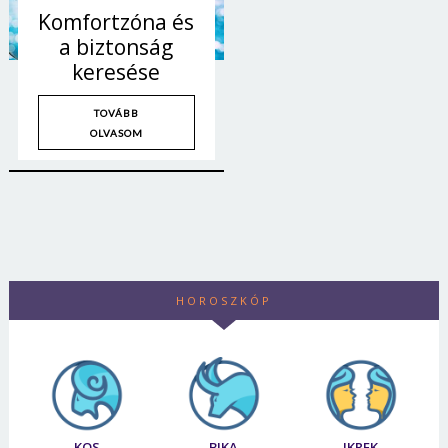
Jelszó
Komfortzóna és
a biztonság
keresése
Mégse
Bejelentkezés
TOVÁBB
OLVASOM
HOROSZKÓP
KOS
BIKA
IKREK