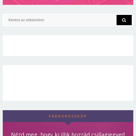
PÁRHOROSZKÓP
Nézd meg, hogy ki illik hozzád csillagjegyed