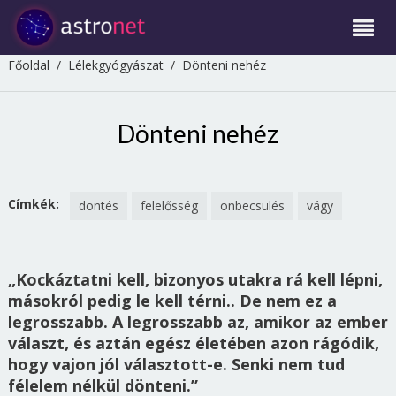
Főoldal
/
Lélekgyógyászat
/
Dönteni nehéz
Dönteni nehéz
Címkék:
döntés
felelősség
önbecsülés
vágy
„Kockáztatni kell, bizonyos utakra rá kell lépni,
másokról pedig le kell térni.. De nem ez a
legrosszabb. A legrosszabb az, amikor az ember
választ, és aztán egész életében azon rágódik,
hogy vajon jól választott-e. Senki nem tud
félelem nélkül dönteni.”