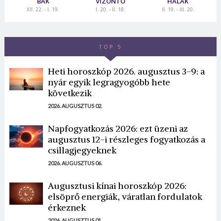
BAK
VÍZÖNTŐ
HALAK
XII. 22. - I. 19.
I. 20. - II. 18.
II. 19. - III. 20.
TOP 5
Heti horoszkóp 2026. augusztus 3-9: a
nyár egyik legragyogóbb hete
következik
2026. AUGUSZTUS 02.
Napfogyatkozás 2026: ezt üzeni az
augusztus 12-i részleges fogyatkozás a
csillagjegyeknek
2026. AUGUSZTUS 06.
Augusztusi kínai horoszkóp 2026:
elsöprő energiák, váratlan fordulatok
érkeznek
2026. AUGUSZTUS 01.