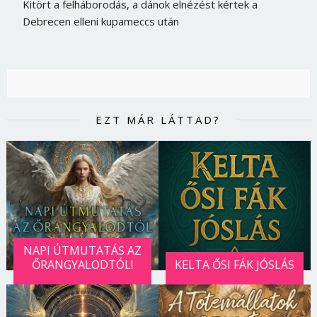
Kitört a felháborodás, a dánok elnézést kértek a
Debrecen elleni kupameccs után
EZT MÁR LÁTTAD?
NAPI ÚTMUTATÁS AZ
ŐRANGYALODTÓL!
KELTA ŐSI FÁK JÓSLÁS