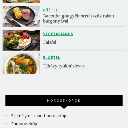
FŐÉTEL
Baconbe göngyölt sertésszűz rakott 
burgonyával
VEGETÁRIÁNUS
Falafel
ELŐÉTEL
Újházy tyúkhúsleves
HOROSZKÓPOK
Személyre szabott horoszkóp
Párhoroszkóp