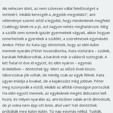
Aki nehezen dönt, az nem szívesen vállal felelősséget a
tetteiért. Inkább keresgéli a „legjobb megoldást”, ami
véleménye szerint attól a legjobb, hogy mindenkinek megfelel.
Csakhogy kinek mi a jó, azt nagyon nehéz meghatározni. Még
a szülők sem ismerik igazán gyermekeik vágyait, akkor hogyan
ismerhetnék a gyerekek a szülőét, a szerelmesek egymáséit.
Amikor Péter és Kata úgy döntöttek, hogy az idén külön
mennek nyaralni (Péter lovastáborba, Kata vízitúrára – szüleik,
barátaik felháborodtak, a barátok már a válásról suttogtak. A
két fiatal öt éve él együtt, és idén nyáron – egymás
érdekében – döntöttek így. Mert az előző évek közös
táborozásai jók voltak, de mindig csak az egyik félnek. Kata
ugyan imádja a lovakat, de a kajakozást még jobban. Péter
meg iszonyodik a víztől, inkább az alföldi rónaságon poroszkál.
Ha idén együtt mennek, az egyiküknek megint áldozatot kell
hozni, és milyen nyaralás az, ami közben valaki arról álmodozik,
de jó volna nem épp ott lenni, ahol van? Hát döntöttek:
próbálják meg külön-külön. Tíz nap egymás nélkül. Tudták,