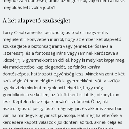
meghozza a döntését, utána azon görcsöl, vajon nem a másik
megoldás lett volna jobb?!
A két alapvető szükséglet
Larry Crabb amerikai pszichológus több – magyarul is
megjelent – könyvében ír arról, hogy az ember két alapvető
szükséglete a biztonság iránti vágy (ennek kérőszava a
„szeress”), és a fontosság iránti vágy (aminek kérőszava a
„dicsérj”). S gyermekkorban dől el, hogy ki melyiket kapja meg.
Aki mindkettőből kap elegendőt, az felnőtt korára
döntésképes, határozott egyéniség lesz. Akinek viszont e két
szükségletét nem elégítették ki gyermekként, sőt, a szülők
igyekeztek mindent megoldani helyette, hogy még
gondolkodnia se kelljen, az felnőttként is labilis, bizonytalan
lesz. Képtelen lesz saját sorsáról is dönteni. Ő az, aki
asztrológustól jósig, jóstól mágusig jár, és akkor is zavarban
van, ha mindegyik ugyanazt javasolja. Hát még ha eltérőek a
kérdésére kapott válaszok. Jól dönteni az tud, akinek célja és