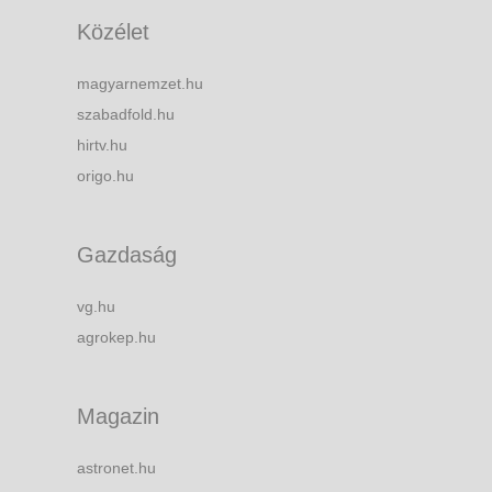
Közélet
magyarnemzet.hu
szabadfold.hu
hirtv.hu
origo.hu
Gazdaság
vg.hu
agrokep.hu
Magazin
astronet.hu