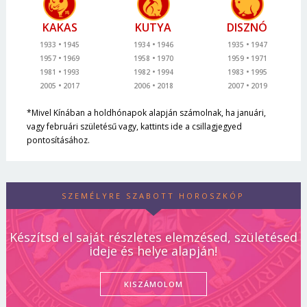
KAKAS
KUTYA
DISZNÓ
1933
1945
1934
1946
1935
1947
1957
1969
1958
1970
1959
1971
1981
1993
1982
1994
1983
1995
2005
2017
2006
2018
2007
2019
*Mivel Kínában a holdhónapok alapján számolnak, ha januári,
vagy februári születésű vagy, kattints ide a csillagjegyed
pontosításához.
SZEMÉLYRE SZABOTT HOROSZKÓP
Készítsd el saját részletes elemzésed, születésed
ideje és helye alapján!
KISZÁMOLOM