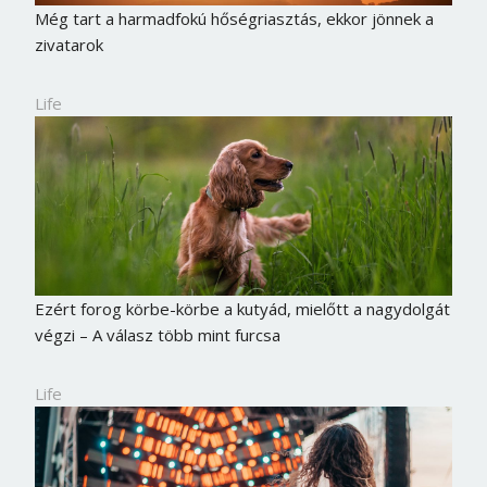
Még tart a harmadfokú hőségriasztás, ekkor jönnek a
zivatarok
Life
Ezért forog körbe-körbe a kutyád, mielőtt a nagydolgát
végzi – A válasz több mint furcsa
Life