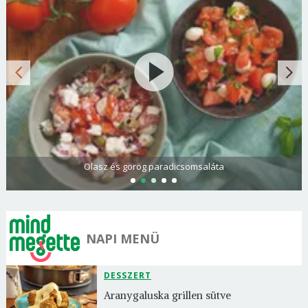
Olasz és görög paradicsomsaláta
NAPI MENÜ
DESSZERT
Aranygaluska grillen sütve