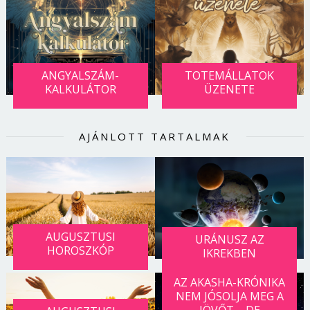
ANGYALSZÁM-
TOTEMÁLLATOK
KALKULÁTOR
ÜZENETE
AJÁNLOTT TARTALMAK
AUGUSZTUSI
URÁNUSZ AZ
HOROSZKÓP
IKREKBEN
AZ AKASHA-KRÓNIKA
NEM JÓSOLJA MEG A
JÖVŐT – DE