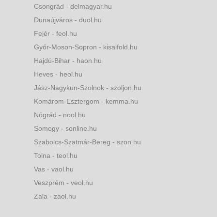
Csongrád - delmagyar.hu
Dunaújváros - duol.hu
Fejér - feol.hu
Győr-Moson-Sopron - kisalfold.hu
Hajdú-Bihar - haon.hu
Heves - heol.hu
Jász-Nagykun-Szolnok - szoljon.hu
Komárom-Esztergom - kemma.hu
Nógrád - nool.hu
Somogy - sonline.hu
Szabolcs-Szatmár-Bereg - szon.hu
Tolna - teol.hu
Vas - vaol.hu
Veszprém - veol.hu
Zala - zaol.hu