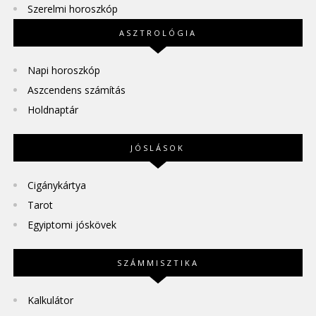
Szerelmi horoszkóp
ASZTROLÓGIA
Napi horoszkóp
Aszcendens számítás
Holdnaptár
JÓSLÁSOK
Cigánykártya
Tarot
Egyiptomi jóskövek
SZÁMMISZTIKA
Kalkulátor