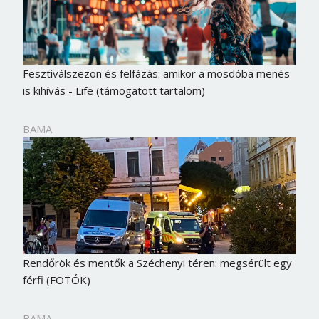
Fesztiválszezon és felfázás: amikor a mosdóba menés
is kihívás - Life (támogatott tartalom)
BAMA
Rendőrök és mentők a Széchenyi téren: megsérült egy
férfi (FOTÓK)
BAMA