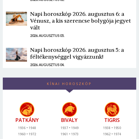
Napi horoszkóp 2026. augusztus 6: a
Vénusz, a kis szerencse bolygója jegyet
vált
2026. AUGUSZTUS 05.
Napi horoszkóp 2026. augusztus 5: a
féltékenységgel vigyázzunk!
2026. AUGUSZTUS 04.
KÍNAI HOROSZKÓP
PATKÁNY
BIVALY
TIGRIS
1936
1948
1937
1949
1938
1950
1960
1972
1961
1973
1962
1974