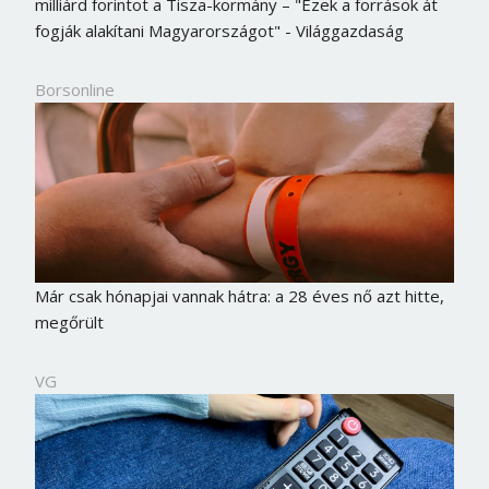
milliárd forintot a Tisza-kormány – "Ezek a források át
fogják alakítani Magyarországot" - Világgazdaság
Borsonline
Már csak hónapjai vannak hátra: a 28 éves nő azt hitte,
megőrült
VG