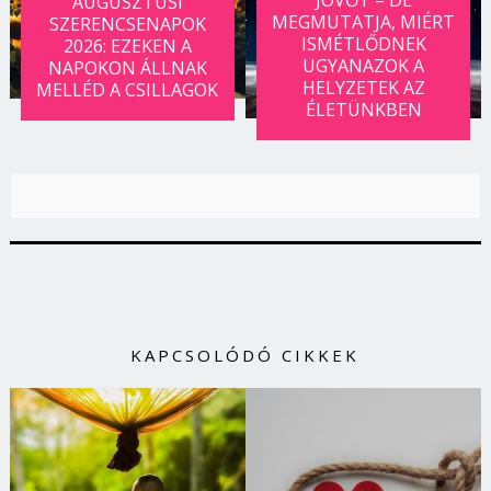
AUGUSZTUSI
MEGMUTATJA, MIÉRT
SZERENCSENAPOK
ISMÉTLŐDNEK
2026: EZEKEN A
UGYANAZOK A
NAPOKON ÁLLNAK
HELYZETEK AZ
MELLÉD A CSILLAGOK
ÉLETÜNKBEN
KAPCSOLÓDÓ CIKKEK