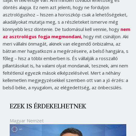
saját értékrendje van. Ami minden további lehetőség és
döntés alapja. Ez nem azt jelenti, hogy ne forduljon
asztrológushoz – hiszen a horoszkóp csak a lehetőségeket,
akadályokat mutatja meg, s a részleteket ismerve még
könnyebb lesz döntenie. De tudomásul kell vennie, hogy
nem
az asztrológus fogja megmondani,
hogy mit csináljon. Aki
meri vállalni önmagát, akinek van elegendő önbizalma, az
bátran mer hagyatkozni a megérzéseire, a belső hangjára, s
főleg – hisz a többi emberben is. És vállalják a rosszalló
pillantásokat is, ha valami olyat mondanak, tesznek, ami nem
feltétlenül egyezik mások elképzelésével. Mert a néhány
kellemetlen megjegyzésekkel szemben ott van a jó érzés: a
belső béke, a nyugalom, az elégedettség, az önbecsülés.
EZEK IS ÉRDEKELHETNEK
Magyar Nemzet