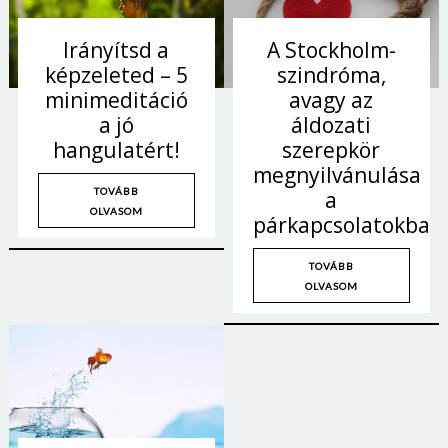
Irányítsd a
A Stockholm-
képzeleted – 5
szindróma,
minimeditáció
avagy az
a jó
áldozati
hangulatért!
szerepkör
megnyilvánulása
TOVÁBB
a
OLVASOM
párkapcsolatokban
TOVÁBB
OLVASOM
Borsonline bejelentkezés
E-mail cím vagy felhasználónév