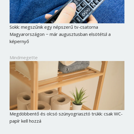
Sokk: megszűnik egy népszerű tv-csatorna
Magyarországon − már augusztusban elsötétül a
képernyő
Mindmegette
Megdöbbentő és olcsó szúnyogriasztó trükk: csak WC-
papír kell hozzá