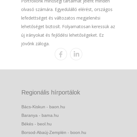
Portfóliónk minőségi tartalmat jelent minden
olvasó számára. Egyedülálló elérést, országos
lefedettséget és változatos megjelenési
lehetőséget biztosít. Folyamatosan keressük az
új irányokat és fejlődési lehetőségeket. Ez
jövőnk záloga.
Regionális hírportálok
Bács-Kiskun - baon.hu
Baranya - bama.hu
Békés - beol.hu
Borsod-Abaúj-Zemplén - boon.hu