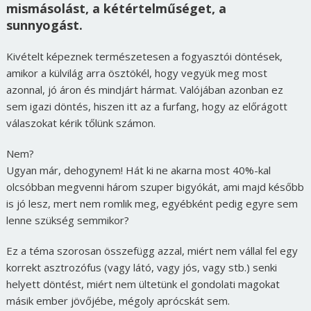
mismásolást, a kétértelműséget, a
sunnyogást.
Kivételt képeznek természetesen a fogyasztói döntések,
amikor a külvilág arra ösztökél, hogy vegyük meg most
azonnal, jó áron és mindjárt hármat. Valójában azonban ez
sem igazi döntés, hiszen itt az a furfang, hogy az előrágott
válaszokat kérik tőlünk számon.
Nem?
Ugyan már, dehogynem! Hát ki ne akarna most 40%-kal
olcsóbban megvenni három szuper bigyókát, ami majd később
is jó lesz, mert nem romlik meg, egyébként pedig egyre sem
lenne szükség semmikor?
Ez a téma szorosan összefügg azzal, miért nem vállal fel egy
korrekt asztrozófus (vagy látó, vagy jós, vagy stb.) senki
helyett döntést, miért nem ültetünk el gondolati magokat
másik ember jövőjébe, mégoly aprócskát sem.