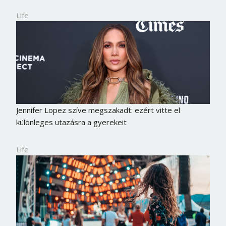
Life
Jennifer Lopez szíve megszakadt: ezért vitte el
különleges utazásra a gyerekeit
Life
Borsonline bejelentkezés
E-mail cím vagy felhasználónév