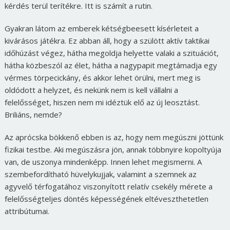
kérdés terül terítékre. Itt is számít a rutin.
Gyakran látom az emberek kétségbeesett kísérleteit a
kivárásos játékra. Ez abban áll, hogy a szülött aktív taktikai
időhúzást végez, hátha megoldja helyette valaki a szituációt,
hátha közbeszól az élet, hátha a nagypapit megtámadja egy
vérmes törpecickány, és akkor lehet örülni, mert meg is
oldódott a helyzet, és nekünk nem is kell vállalni a
felelősséget, hiszen nem mi idéztük elő az új leosztást.
Briliáns, nemde?
Az aprócska bökkenő ebben is az, hogy nem megúszni jöttünk
fizikai testbe. Aki megúszásra jön, annak többnyire kopoltyúja
van, de uszonya mindenképp. Innen lehet megismerni. A
szembefordítható hüvelykujjak, valamint a szemnek az
agyvelő térfogatához viszonyított relatív csekély mérete a
felelősségteljes döntés képességének eltéveszthetetlen
attribútumai.