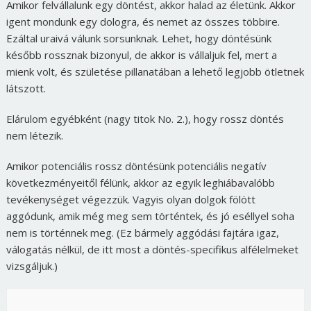
Amikor felvállalunk egy döntést, akkor halad az életünk. Akkor
igent mondunk egy dologra, és nemet az összes többire.
Ezáltal uraivá válunk sorsunknak. Lehet, hogy döntésünk
később rossznak bizonyul, de akkor is vállaljuk fel, mert a
mienk volt, és születése pillanatában a lehető legjobb ötletnek
látszott.
Elárulom egyébként (nagy titok No. 2.), hogy rossz döntés
nem létezik.
Amikor potenciális rossz döntésünk potenciális negatív
következményeitől félünk, akkor az egyik leghiábavalóbb
tevékenységet végezzük. Vagyis olyan dolgok fölött
aggódunk, amik még meg sem történtek, és jó eséllyel soha
nem is történnek meg. (Ez bármely aggódási fajtára igaz,
válogatás nélkül, de itt most a döntés-specifikus alfélelmeket
vizsgáljuk.)