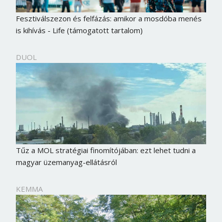
Jelszó
Fesztiválszezon és felfázás: amikor a mosdóba menés
is kihívás - Life (támogatott tartalom)
Mégse
Bejelentkezés
DUOL
Tűz a MOL stratégiai finomítójában: ezt lehet tudni a
magyar üzemanyag-ellátásról
KEMMA