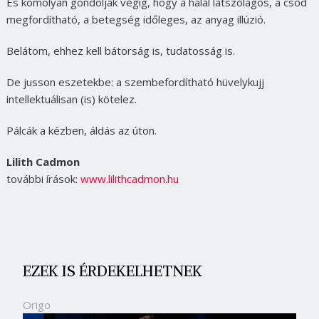
És komolyan gondolják végig, hogy a halál látszólagos, a csőd
megfordítható, a betegség időleges, az anyag illúzió.
Belátom, ehhez kell bátorság is, tudatosság is.
De jusson eszetekbe: a szembefordítható hüvelykujj
intellektuálisan (is) kötelez.
Pálcák a kézben, áldás az úton.
Lilith Cadmon
további írások:
www.lilithcadmon.hu
EZEK IS ÉRDEKELHETNEK
Origo