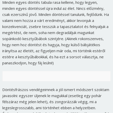
Minden egyes döntés tabula rasa kellene, hogy legyen,
minden egyes döntéssel újra indul az élet. Nincs előzmény,
csak ezerszínű jövő. Minden döntéssel tanulunk, fejlődünk. Ha
valami nem hozza a várt eredményt, akkor levonjuk a
konzekvenciát, zsebre tesszük a tapasztalatot és felnyaljuk a
megértést, de nem, soha nem degradáljuk magunkat
sopánkodó kesztyűbábok szintjére. (Akinek rokonszenves,
hogy nem hoz döntést és hagyja, hogy külső bábjátékos
irányítsa az életét, az figyeljen már oda, mi történik estéről
estére a kesztyűbábokkal, és ha ezt a sorsot választja, ne
panaszkodjon, hogy fáj leülni!)
Döntésfrászos vendégeimnek a jól ismert módszert szoktam
javasolni: egyszer üljenek le magukkal (esetleg egy pohár
félszáraz még jelen lehet), és zongorázzák végig, mi a
legeslegrosszabb, ami történhet ebben a helyzetben.