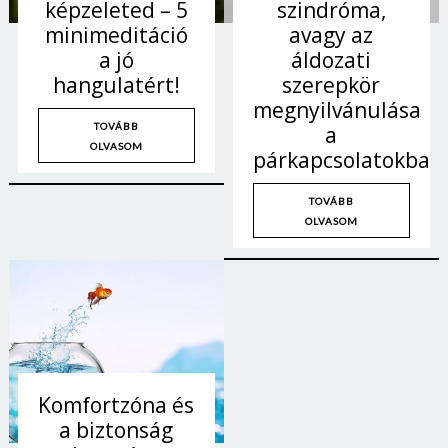
képzeleted – 5
szindróma,
minimeditáció
avagy az
a jó
áldozati
hangulatért!
szerepkör
megnyilvánulása
TOVÁBB
a
OLVASOM
párkapcsolatokban
TOVÁBB
OLVASOM
Komfortzóna és
a biztonság