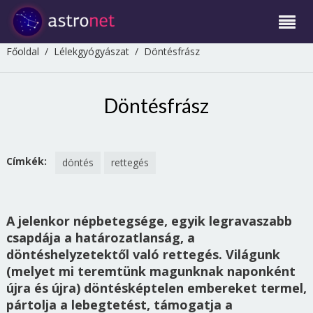
Főoldal
/
Lélekgyógyászat
/
Döntésfrász
Döntésfrász
Címkék:
döntés
rettegés
A jelenkor népbetegsége, egyik legravaszabb
csapdája a határozatlanság, a
döntéshelyzetektől való rettegés. Világunk
(melyet mi teremtünk magunknak naponként
újra és újra) döntésképtelen embereket termel,
pártolja a lebegtetést, támogatja a