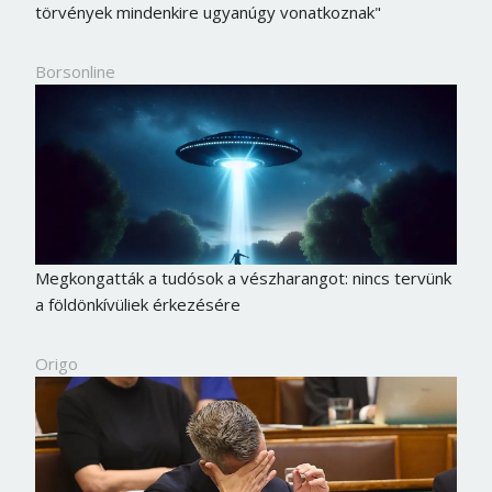
törvények mindenkire ugyanúgy vonatkoznak"
Borsonline
Megkongatták a tudósok a vészharangot: nincs tervünk
a földönkívüliek érkezésére
Origo