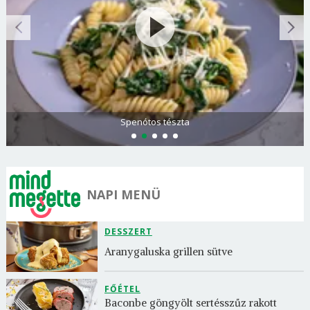
Olasz és görög paradicsomsaláta
NAPI MENÜ
DESSZERT
Aranygaluska grillen sütve
FŐÉTEL
Baconbe göngyölt sertésszűz rakott 