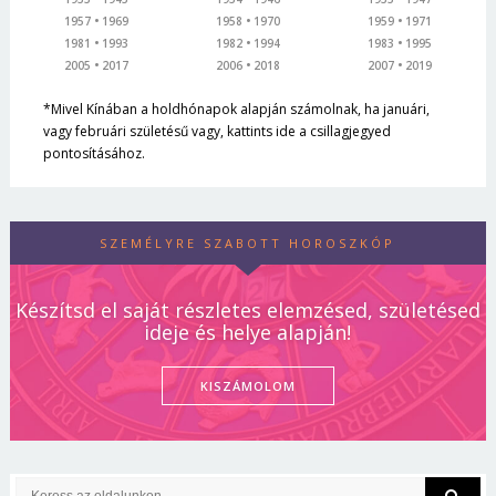
1957
1969
1958
1970
1959
1971
1981
1993
1982
1994
1983
1995
2005
2017
2006
2018
2007
2019
*Mivel Kínában a holdhónapok alapján számolnak, ha januári,
vagy februári születésű vagy, kattints ide a csillagjegyed
pontosításához.
SZEMÉLYRE SZABOTT HOROSZKÓP
Készítsd el saját részletes elemzésed, születésed
ideje és helye alapján!
KISZÁMOLOM