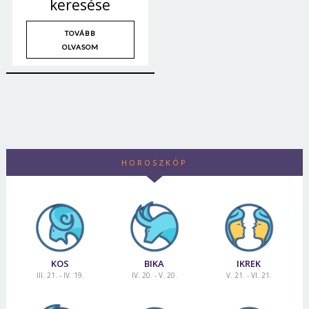
keresése
TOVÁBB
OLVASOM
HOROSZKÓP
KOS
BIKA
IKREK
III. 21. - IV. 19.
IV. 20. - V. 20.
V. 21. - VI. 21.