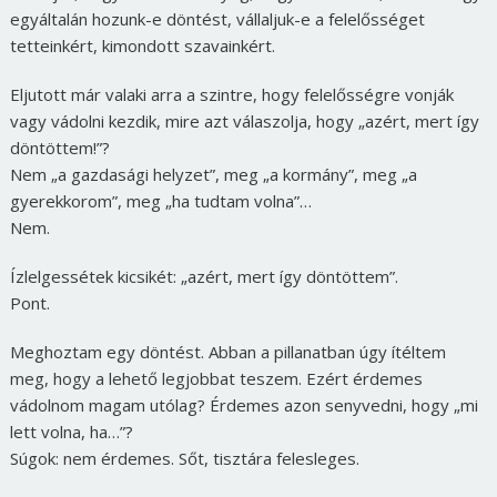
egyáltalán hozunk-e döntést, vállaljuk-e a felelősséget
tetteinkért, kimondott szavainkért.
Eljutott már valaki arra a szintre, hogy felelősségre vonják
vagy vádolni kezdik, mire azt válaszolja, hogy „azért, mert így
döntöttem!”?
Nem „a gazdasági helyzet”, meg „a kormány”, meg „a
gyerekkorom”, meg „ha tudtam volna”…
Nem.
Ízlelgessétek kicsikét: „azért, mert így döntöttem”.
Pont.
Meghoztam egy döntést. Abban a pillanatban úgy ítéltem
meg, hogy a lehető legjobbat teszem. Ezért érdemes
vádolnom magam utólag? Érdemes azon senyvedni, hogy „mi
lett volna, ha…”?
Súgok: nem érdemes. Sőt, tisztára felesleges.