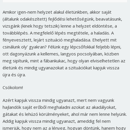
Amikor igen-nem helyzet alakul életünkben, akkor saját
(általunk odakészített) fejlődési lehetőségünk, beavatásunk,
vizsgánk (kinek hogy tetszik) lenne a helyzet eldöntése, a
továbblépés. A megfelelő lépés megtétele, a haladás. A
fényevesztett, lejárt szituáció meghaladása. Ehelyett mit
csinálunk oly’ gyakran? Félünk egy lépcsőfokkal feljebb lépni,
ott dagonyázunk a kellemes, langyos pocsolyában, közben
meg sipítunk, mint a fábankukac, hogy olyan elviselhetetlen az
életünk és mindig ugyanazokat a szituációkat kapjuk vissza
újra és újra.
Csókolom!
Azért kapjuk vissza mindig ugyanazt, mert nem vagyunk
hajlandók saját erőből meghaladni azokat az akadályokat,
gátakat és lehúzó körülményeket, ahol már nem lenne helyünk.
Addig kapjuk vissza mindig ugyanazt, ameddig fel nem
ismerjük, hogy nem az a lényeg, hogyan döntünk, hanem hogy