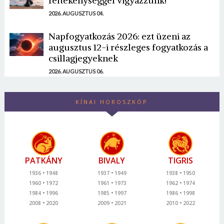
féltékenységgel vigyázzunk!
2026. AUGUSZTUS 04.
Napfogyatkozás 2026: ezt üzeni az
augusztus 12-i részleges fogyatkozás a
csillagjegyeknek
2026. AUGUSZTUS 06.
KÍNAI HOROSZKÓP
PATKÁNY
BIVALY
TIGRIS
1936
1948
1937
1949
1938
1950
1960
1972
1961
1973
1962
1974
1984
1996
1985
1997
1986
1998
2008
2020
2009
2021
2010
2022