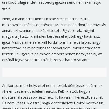
uralkodó világrendet, azt pedig igazán senki nem akarhatja,
igaz?
Nem, a malac orrát nem! Emlékeztek, miért nem illik
meghoznunk mások döntéseit? Mert minden döntés beavatás
annak, aki számára odakészíttetett. Figyeljetek, megint
magyarul játszunk: minden kérdéssel eljutok egy határhoz,
igaz? Ahol valamerre el kell fordulnom. Ha felvállalom, hogy
határozzak, ha mind többször felvállalom, akkor határozott
leszek. És ugyanvajon milyen embert nehéz befolyásolni, az
orránál fogva vezetni? Talán bizony a határozatlant?
Amikor bármely helyzetet nem merünk döntéssel lezárni, az
félelemvezérelt védelemreakció. Félünk attól, hogy a
mostaninál rosszabb lesz nekünk, ha valami keresztbe sül el.
És nem vesszük észre, hogy döntéshelyzet akkor keletkezik,
amikor egy minőségnek lejár az ideje, tovább kell lépjünk