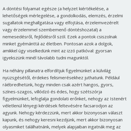
A döntési folyamat egésze (a helyzet kiértékelése, a
lehetőségek mérlegelése, a gondolkodás, elemzés, érzelmi
sugallatok meghallgatása vagy elfojtása, érzelemvezérelt
vagy érzelemmel szembemenő döntéshozatal) a
nemesedésről, fejlődésről szól. Ezek a pontok csiszolnak
minket gyémánttá az életben. Pontosan azok a dolgok,
amikkel úgy viselkedünk mint az izzó patkóval: gyorsan
igyekszünk minél távolabb tudni magunktól.
Ha néhány pillanatra elfordítjuk figyelmünket a külvilág
nyüzsgésétől, érdekes felismerésekhez juthatunk. Például
ráébredhetünk, hogy minden csak azért hangos, gyors,
színes-szagos, villódzó és édes, hogy szétszórja
figyelmünket, lefoglalja gondolati erőnket, nehogy az Istenért
véletlenül lényegi kérdések feltevésére facsarodjon az
agyunk. Nehogy kérdezzünk, mert akkor bizonyosan választ
kapunk, és nehogy keresni kezdjünk, mert akkor bizonyosan
olyasmiket találhatnánk, melyek alapjaiban ingatnák meg az