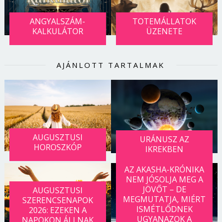
ANGYALSZÁM-
TOTEMÁLLATOK
KALKULÁTOR
ÜZENETE
AJÁNLOTT TARTALMAK
AUGUSZTUSI
URÁNUSZ AZ
HOROSZKÓP
IKREKBEN
AZ AKASHA-KRÓNIKA
NEM JÓSOLJA MEG A
JÖVŐT – DE
AUGUSZTUSI
MEGMUTATJA, MIÉRT
SZERENCSENAPOK
ISMÉTLŐDNEK
2026: EZEKEN A
UGYANAZOK A
NAPOKON ÁLLNAK