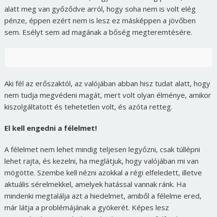
alatt meg van győződve arról, hogy soha nem is volt elég
pénze, éppen ezért nem is lesz ez másképpen a jövőben
sem. Esélyt sem ad magának a bőség megteremtésére.
Aki fél az erőszaktól, az valójában abban hisz tudat alatt, hogy
nem tudja megvédeni magát, mert volt olyan élménye, amikor
kiszolgáltatott és tehetetlen volt, és azóta retteg.
El kell engedni a félelmet!
A félelmet nem lehet mindig teljesen legyőzni, csak túllépni
lehet rajta, és kezelni, ha meglátjuk, hogy valójában mi van
mögötte. Szembe kell nézni azokkal a régi elfeledett, illetve
aktuális sérelmekkel, amelyek hatással vannak ránk. Ha
mindenki megtalálja azt a hiedelmet, amiből a félelme ered,
már látja a problémájának a gyökerét. Képes lesz