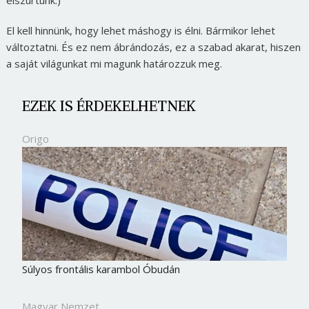
elszúrtunk.)
El kell hinnünk, hogy lehet máshogy is élni. Bármikor lehet
változtatni. És ez nem ábrándozás, ez a szabad akarat, hiszen
a saját világunkat mi magunk határozzuk meg.
EZEK IS ÉRDEKELHETNEK
Origo
Súlyos frontális karambol Óbudán
Magyar Nemzet