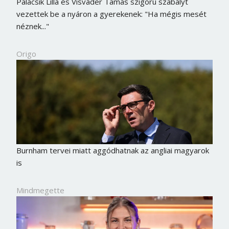
Palácsik Lilla és Visváder Tamás szigorú szabályt
vezettek be a nyáron a gyerekenek: "Ha mégis mesét
néznek..."
Origo
Burnham tervei miatt aggódhatnak az angliai magyarok
is
Mindmegette