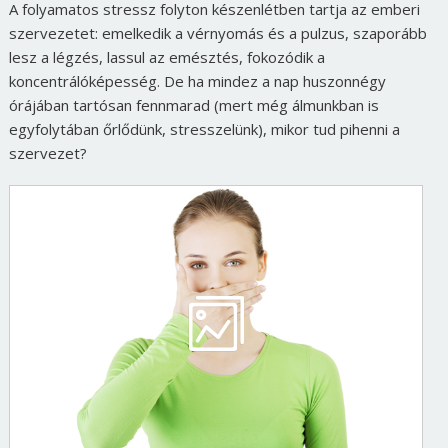
A folyamatos stressz folyton készenlétben tartja az emberi
szervezetet: emelkedik a vérnyomás és a pulzus, szaporább
lesz a légzés, lassul az emésztés, fokozódik a
koncentrálóképesség. De ha mindez a nap huszonnégy
órájában tartósan fennmarad (mert még álmunkban is
egyfolytában őrlődünk, stresszelünk), mikor tud pihenni a
szervezet?