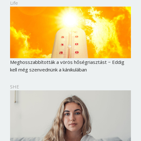
Life
Meghosszabbították a vörös hőségriasztást − Eddig
kell még szenvednünk a kánikulában
SHE