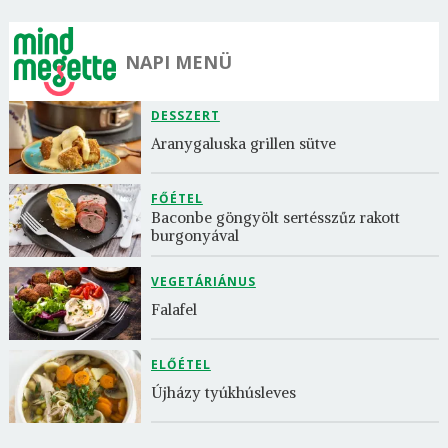
NAPI MENÜ
DESSZERT
Aranygaluska grillen sütve
FŐÉTEL
Baconbe göngyölt sertésszűz rakott 
burgonyával
VEGETÁRIÁNUS
Falafel
ELŐÉTEL
Újházy tyúkhúsleves