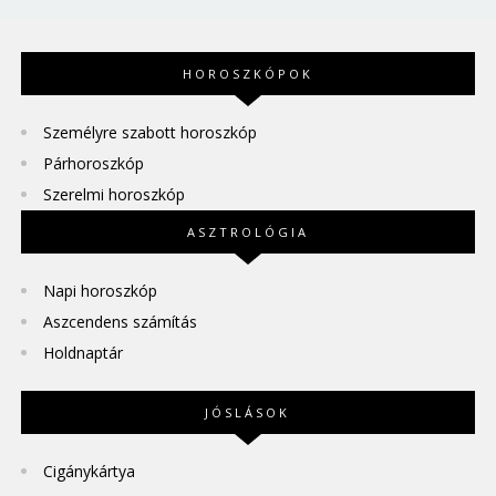
HOROSZKÓPOK
Személyre szabott horoszkóp
Párhoroszkóp
Szerelmi horoszkóp
ASZTROLÓGIA
Napi horoszkóp
Aszcendens számítás
Holdnaptár
JÓSLÁSOK
Cigánykártya