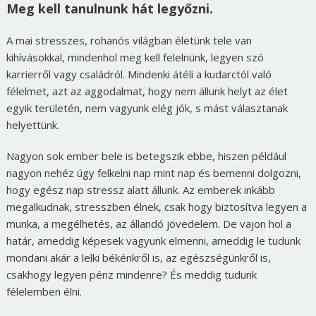
Meg kell tanulnunk hát legyőzni.
A mai stresszes, rohanós világban életünk tele van
kihívásokkal, mindenhol meg kell felelnünk, legyen szó
karrierről vagy családról. Mindenki átéli a kudarctól való
félelmet, azt az aggodalmat, hogy nem állunk helyt az élet
egyik területén, nem vagyunk elég jók, s mást választanak
helyettünk.
Nagyon sok ember bele is betegszik ebbe, hiszen például
nagyon nehéz úgy felkelni nap mint nap és bemenni dolgozni,
hogy egész nap stressz alatt állunk. Az emberek inkább
megalkudnak, stresszben élnek, csak hogy biztosítva legyen a
munka, a megélhetés, az állandó jövedelem. De vajon hol a
határ, ameddig képesek vagyunk elmenni, ameddig le tudunk
mondani akár a lelki békénkről is, az egészségünkről is,
csakhogy legyen pénz mindenre? És meddig tudunk
félelemben élni.