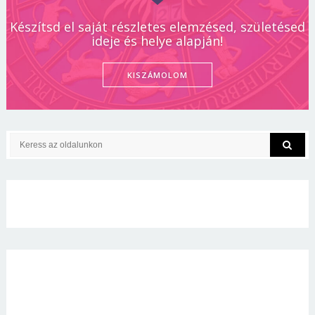
Készítsd el saját részletes elemzésed, születésed
ideje és helye alapján!
KISZÁMOLOM