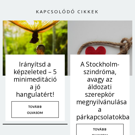
Jelszó
KAPCSOLÓDÓ CIKKEK
Mégse
Bejelentkezés
Irányítsd a
A Stockholm-
képzeleted – 5
szindróma,
minimeditáció
avagy az
a jó
áldozati
hangulatért!
szerepkör
megnyilvánulása
TOVÁBB
a
OLVASOM
párkapcsolatokban
TOVÁBB