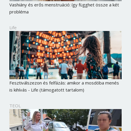
Vashiány és erős menstruáció: így függhet össze a két
probléma
Life
Fesztiválszezon és felfázás: amikor a mosdóba menés
is kihívás - Life (támogatott tartalom)
TEOL