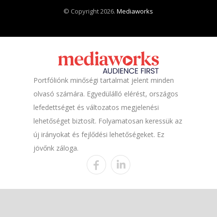
© Copyright 2026.
Mediaworks
Portfóliónk minőségi tartalmat jelent minden
olvasó számára. Egyedülálló elérést, országos
lefedettséget és változatos megjelenési
lehetőséget biztosít. Folyamatosan keressük az
új irányokat és fejlődési lehetőségeket. Ez
jövőnk záloga.