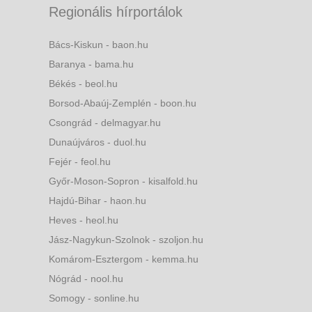
Regionális hírportálok
Bács-Kiskun - baon.hu
Baranya - bama.hu
Békés - beol.hu
Borsod-Abaúj-Zemplén - boon.hu
Csongrád - delmagyar.hu
Dunaújváros - duol.hu
Fejér - feol.hu
Győr-Moson-Sopron - kisalfold.hu
Hajdú-Bihar - haon.hu
Heves - heol.hu
Jász-Nagykun-Szolnok - szoljon.hu
Komárom-Esztergom - kemma.hu
Nógrád - nool.hu
Somogy - sonline.hu