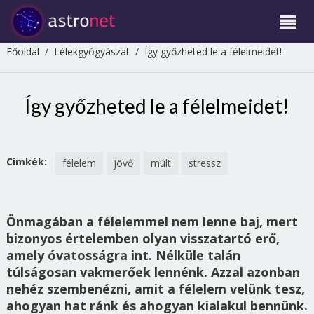
Főoldal
/
Lélekgyógyászat
/
Így győzheted le a félelmeidet!
Így győzheted le a félelmeidet!
Címkék:
félelem
jövő
múlt
stressz
Önmagában a félelemmel nem lenne baj, mert
bizonyos értelemben olyan visszatartó erő,
amely óvatosságra int. Nélküle talán
túlságosan vakmerőek lennénk. Azzal azonban
nehéz szembenézni, amit a félelem velünk tesz,
ahogyan hat ránk és ahogyan kialakul bennünk.