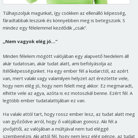
Túlhajszoljuk magunkat, így csökken az ellenálló képesség,
fáradtabbak leszünk és könnyebben meg is betegszünk. S
mindez egy félelemmel kezdődik „csak”.
„Nem vagyok elég jó…”
Minden félelem mögött valójában egy alapvető hiedelem áll
akár tudatosan, akár tudat alatt, ami befolyásolja az
ítélőképességünket. Ha egy ember fél a kudarctól, az azért
van, mert valaki vagy valamilyen helyzet azt éreztette vele,
hogy nem elég jó, hogy nem felelt meg akkor. Ez megmaradt,
elhitte vele az agya, azóta is ez motoszkál benne. Ezért fél. A
legtöbb ember tudatalattijában ez van.
Ha valaki attól tart, hogy rossz ember lesz, az tudat alatt meg
van győződve arról, hogy ő valójában gonosz. Aki fél a
jövőjétől, az valójában a múltjával nem tud eléggé
szembenézni. Aki attól fél, hogy nem lesz elég pénze, az tudat