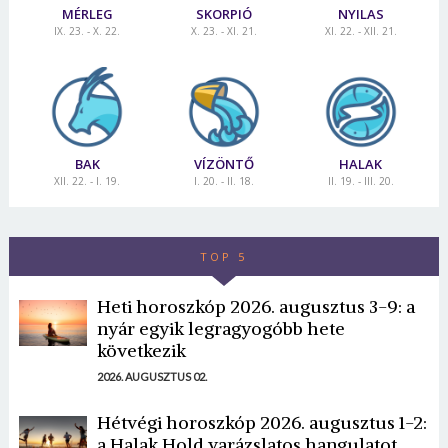
MÉRLEG
SKORPIÓ
NYILAS
IX. 23. - X. 22.
X. 23. - XI. 21.
XI. 22. - XII. 21.
BAK
VÍZÖNTŐ
HALAK
XII. 22. - I. 19.
I. 20. - II. 18.
II. 19. - III. 20.
TOP 5
Heti horoszkóp 2026. augusztus 3-9: a
nyár egyik legragyogóbb hete
következik
2026. AUGUSZTUS 02.
Hétvégi horoszkóp 2026. augusztus 1-2:
a Halak Hold varázslatos hangulatot