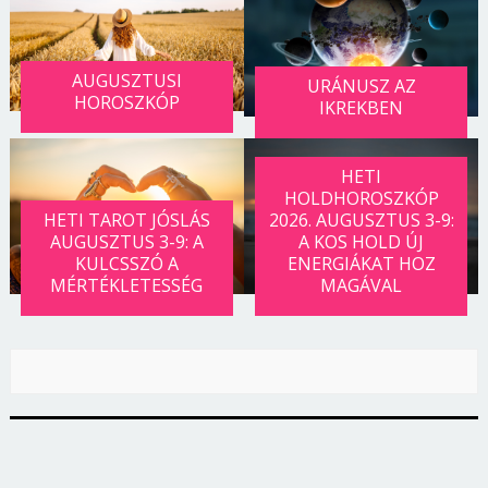
AUGUSZTUSI
URÁNUSZ AZ
HOROSZKÓP
IKREKBEN
HETI
HOLDHOROSZKÓP
HETI TAROT JÓSLÁS
2026. AUGUSZTUS 3-9:
AUGUSZTUS 3-9: A
A KOS HOLD ÚJ
KULCSSZÓ A
ENERGIÁKAT HOZ
MÉRTÉKLETESSÉG
MAGÁVAL
Borsonline bejelentkezés
E-mail cím vagy felhasználónév