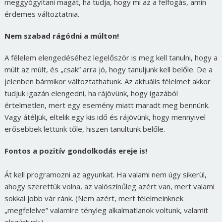
meggyógyítani magát, ha tudja, hogy mi az a felfogás, amin
érdemes változtatnia.
Nem szabad rágódni a múlton!
A félelem elengedéséhez legelőször is meg kell tanulni, hogy a
múlt az múlt, és „csak” arra jó, hogy tanuljunk kell belőle. De a
jelenben bármikor változtathatunk. Az aktuális félelmet akkor
tudjuk igazán elengedni, ha rájövünk, hogy igazából
értelmetlen, mert egy esemény miatt maradt meg bennünk.
Vagy átéljük, eltelik egy kis idő és rájövünk, hogy mennyivel
erősebbek lettünk tőle, hiszen tanultunk belőle.
Fontos a pozitív gondolkodás ereje is!
Át kell programozni az agyunkat. Ha valami nem úgy sikerül,
ahogy szerettük volna, az valószínűleg azért van, mert valami
sokkal jobb vár ránk. (Nem azért, mert félelmeinknek
„megfelelve” valamire tényleg alkalmatlanok voltunk, valamit