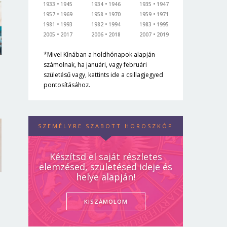
1933
1945
1934
1946
1935
1947
1957
1969
1958
1970
1959
1971
1981
1993
1982
1994
1983
1995
2005
2017
2006
2018
2007
2019
*Mivel Kínában a holdhónapok alapján
számolnak, ha januári, vagy februári
születésű vagy, kattints ide a csillagjegyed
pontosításához.
SZEMÉLYRE SZABOTT HOROSZKÓP
Készítsd el saját részletes
elemzésed, születésed ideje és
helye alapján!
KISZÁMOLOM