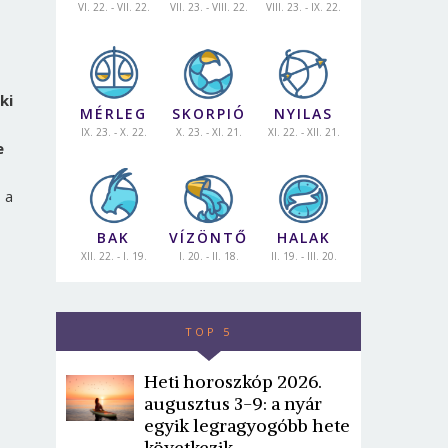
VI. 22. - VII. 22.
VII. 23. - VIII. 22.
VIII. 23. - IX. 22.
ki
MÉRLEG
SKORPIÓ
NYILAS
IX. 23. - X. 22.
X. 23. - XI. 21.
XI. 22. - XII. 21.
e
 a
BAK
VÍZÖNTŐ
HALAK
XII. 22. - I. 19.
I. 20. - II. 18.
II. 19. - III. 20.
TOP 5
Heti horoszkóp 2026.
augusztus 3-9: a nyár
egyik legragyogóbb hete
következik