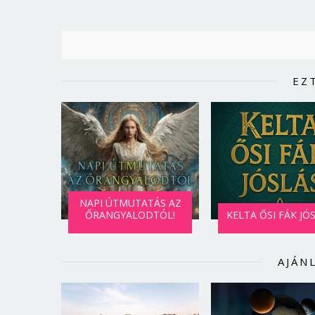
EZ
NAPI ÚTMUTATÁS AZ
ŐRANGYALODTÓL!
KELTA ŐSI FÁK JÓ
AJÁN