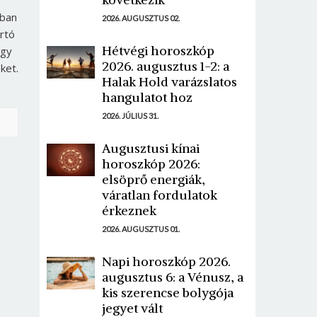
gban
2026. AUGUSZTUS 02.
rtó
Hétvégi horoszkóp
egy
2026. augusztus 1-2: a
ket.
Halak Hold varázslatos
hangulatot hoz
2026. JÚLIUS 31.
Augusztusi kínai
horoszkóp 2026:
elsöprő energiák,
váratlan fordulatok
érkeznek
2026. AUGUSZTUS 01.
Napi horoszkóp 2026.
augusztus 6: a Vénusz, a
kis szerencse bolygója
jegyet vált