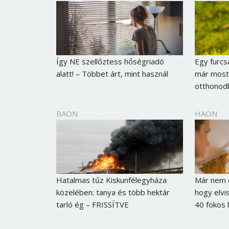
Így NE szellőztess hőségriadó
Egy furcs
alatt! – Többet árt, mint használ
már most 
otthonod
BAON
HAON
Hatalmas tűz Kiskunfélegyháza
Már nem e
közelében: tanya és több hektár
hogy elvi
tarló ég – FRISSÍTVE
40 fokos