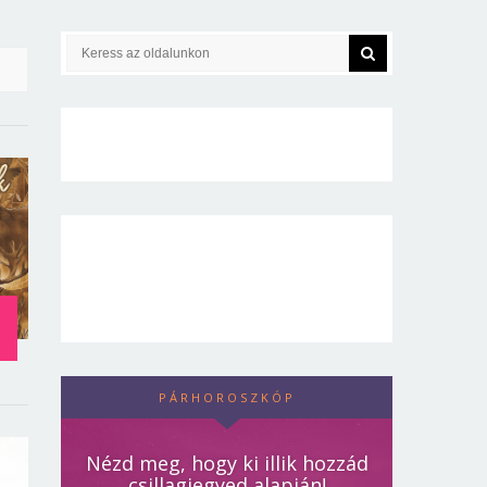
PÁRHOROSZKÓP
Nézd meg, hogy ki illik hozzád
csillagjegyed alapján!