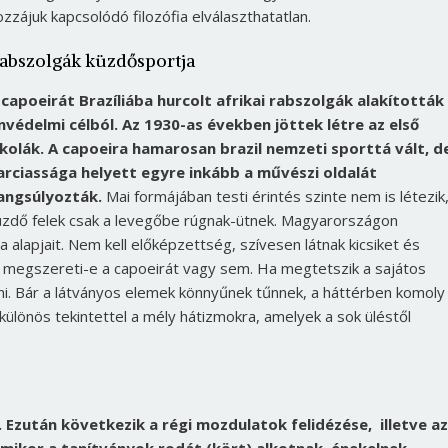
ozzájuk kapcsolódó filozófia elválaszthatatlan.
abszolgák küzdősportja
 capoeirát Brazíliába hurcolt afrikai rabszolgák alakították 
nvédelmi célból. Az 1930-as években jöttek létre az első
skolák. A capoeira hamarosan brazil nemzeti sporttá vált, d
arciassága helyett egyre inkább a művészi oldalát
angsúlyozták.
Mai formájában testi érintés szinte nem is létezik,
üzdő felek csak a levegőbe rúgnak-ütnek. Magyarországon
alapjait. Nem kell előképzettség, szívesen látnak kicsiket és
aki megszereti-e a capoeirát vagy sem. Ha megtetszik a sajátos
lni. Bár a látványos elemek könnyűnek tűnnek, a háttérben komoly
ülönös tekintettel a mély hátizmokra, amelyek a sok üléstől
 Ezután következik a régi mozdulatok felidézése, illetve az