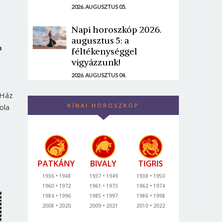
2026. AUGUSZTUS 05.
Napi horoszkóp 2026.
augusztus 5: a
b
féltékenységgel
vigyázzunk!
2026. AUGUSZTUS 04.
 Ház
KÍNAI HOROSZKÓP
ola
PATKÁNY
BIVALY
TIGRIS
1936
1948
1937
1949
1938
1950
1960
1972
1961
1973
1962
1974
1984
1996
1985
1997
1986
1998
2008
2020
2009
2021
2010
2022