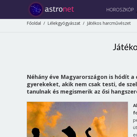
HOROSZKÓP
Főoldal
/
Lélekgyógyászat
/
Játékos harcművészet
Játék
Néhány éve Magyarországon is hódít a c
gyerekeket, akik nem csak testi, de szel
tanulnak és megismerik az ősi hangszer
A
f
p
ü
e