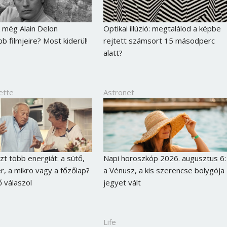
 még Alain Delon
Optikai illúzió: megtalálod a képbe
b filmjeire? Most kiderül!
rejtett számsort 15 másodperc
alatt?
ette
Astronet
zt több energiát: a sütő,
Napi horoszkóp 2026. augusztus 6:
er, a mikro vagy a főzőlap?
a Vénusz, a kis szerencse bolygója
Borsonline bejelentkezés
ő válaszol
jegyet vált
E-mail cím vagy felhasználónév
Life