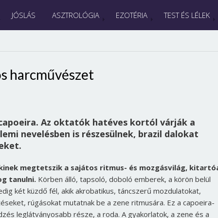
JÓSLÁS
ASZTROLÓGIA
EZOTÉRIA
TEST ÉS LÉLEK
os harcművészet
apoeira. Az oktatók hatéves kortól várják a
lemi nevelésben is részesülnek, brazil dalokat
eket.
kinek megtetszik a sajátos ritmus- és mozgásvilág, kitartó
og tanulni.
Körben álló, tapsoló, doboló emberek, a körön belül
edig két küzdő fél, akik akrobatikus, táncszerű mozdulatokat,
téseket, rúgásokat mutatnak be a zene ritmusára. Ez a capoeira-
dzés leglátványosabb része, a roda. A gyakorlatok, a zene és a