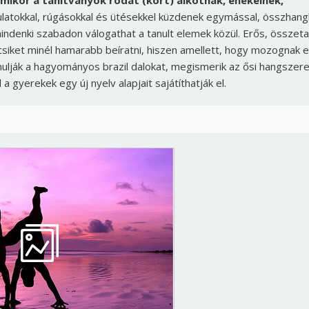
 amikor a tanítványok rodát (kört) alkotnak, énekelnek,
ulatokkal, rúgásokkal és ütésekkel küzdenek egymással, összhan
ndenki szabadon válogathat a tanult elemek közül. Erős, összeta
icsiket minél hamarabb beíratni, hiszen amellett, hogy mozognak 
anulják a hagyományos brazil dalokat, megismerik az ősi hangszere
a gyerekek egy új nyelv alapjait sajátíthatják el.