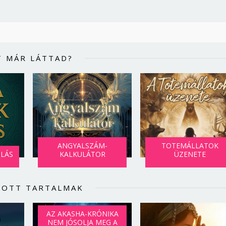
T MÁR LÁTTAD?
ANGYALSZÁM-
TOTEMÁLLATOK
SLÁS
KALKULÁTOR
ÜZENETE
LOTT TARTALMAK
AZ AKASHA-KRÓNIKA
NEM JÓSOLJA MEG A