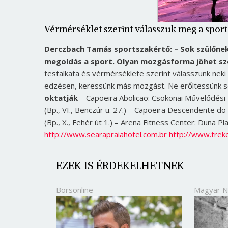
Vérmérséklet szerint válasszuk meg a spor
Derczbach Tamás sportszakértő: – Sok szülőnek 
megoldás a sport. Olyan mozgásforma jöhet szób
testalkata és vérmérséklete szerint válasszunk neki
edzésen, keressünk más mozgást. Ne erőltessünk se
oktatják
– Capoeira Abolicao: Csokonai Művelődési H
(Bp., VI., Benczúr u. 27.) – Capoeira Descendente do P
(Bp., X., Fehér út 1.) – Arena Fitness Center: Duna Pla
http://www.searapraiahotel.com.br
http://www.trek
EZEK IS ÉRDEKELHETNEK
Borsonline
Magyar 