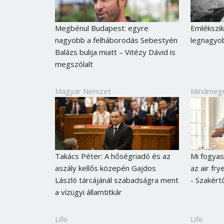
Megbénul Budapest: egyre
Emlékszik
nagyobb a felháborodás Sebestyén
legnagyob
Balázs bulija miatt – Vitézy Dávid is
megszólalt
Magyar Nemzet
Mindmeg
Takács Péter: A hőségriadó és az
Mi fogyas
aszály kellős közepén Gajdos
az air fry
László tárcájánál szabadságra ment
- Szakért
a vízügyi államtitkár
Life
Life