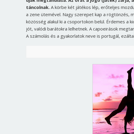
újak megtanulása. Az órát a jogo (játék) zárja,
táncolnak.
A körbe két játékos lép, erőteljes mozd
a zene ütemével. Nagy szerepet kap a rögtönzés, mi
közösség alakul ki a csoportokon belül. Érdemes a k
jót, valódi barátokra lelhetnek. A capoeirások megt
A számolás és a gyakorlatok neve is portugál, ezáltal 