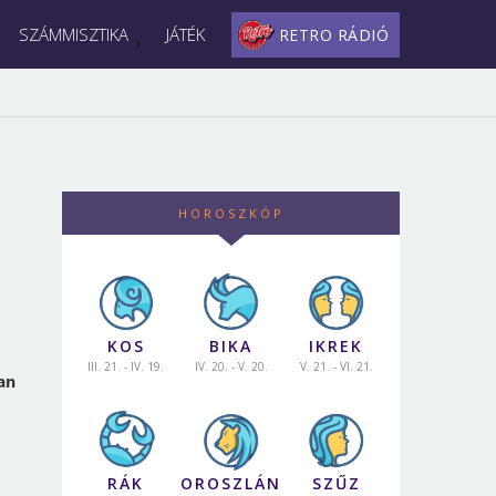
SZÁMMISZTIKA
JÁTÉK
RETRO RÁDIÓ
HOROSZKÓP
KOS
BIKA
IKREK
III. 21. - IV. 19.
IV. 20. - V. 20.
V. 21. - VI. 21.
an
RÁK
OROSZLÁN
SZŰZ