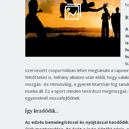
h
R
A
ö
i
h
h
k
szervezett csoportokban lehet megtanulni a capoeira 
felnőtteket is. Néhány alkalom után eldől, hogy val
mozgás- és ritmusvilág, a gyerek kitartóan fog tanu
munka áll. Ez a sport minden testrészt megmozgat, k
egyeseknél visszafejlődnek.
Így kezdődik…
Az edzés bemelegítéssel és nyújtással kezdődik.