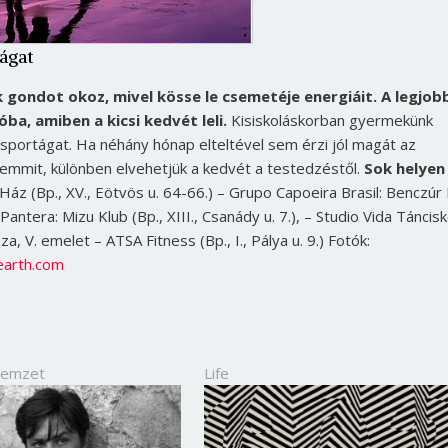
tágat
gondot okoz, mivel kösse le csemetéje energiáit. A legjob
a, amiben a kicsi kedvét leli.
Kisiskoláskorban gyermekünk
 sportágat. Ha néhány hónap elteltével sem érzi jól magát az
mmit, különben elvehetjük a kedvét a testedzéstől.
Sok helyen
áz (Bp., XV., Eötvös u. 64-66.) – Grupo Capoeira Brasil: Benczúr
antera: Mizu Klub (Bp., XIII., Csanády u. 7.), – Studio Vida Táncisk
za, V. emelet – ATSA Fitness (Bp., I., Pálya u. 9.) Fotók:
earth.com
Nemzet
Life