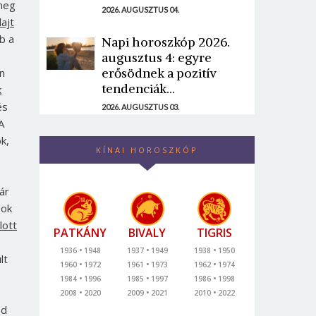
 meg
2026. AUGUSZTUS 04.
ajt
b a
Napi horoszkóp 2026.
augusztus 4: egyre
erősödnek a pozitív
an
tendenciák...
k
és
2026. AUGUSZTUS 03.
A
k,
KÍNAI HOROSZKÓP
ár
sok
lott
PATKÁNY
BIVALY
TIGRIS
1936
1948
1937
1949
1938
1950
lt
1960
1972
1961
1973
1962
1974
1984
1996
1985
1997
1986
1998
2008
2020
2009
2021
2010
2022
ed