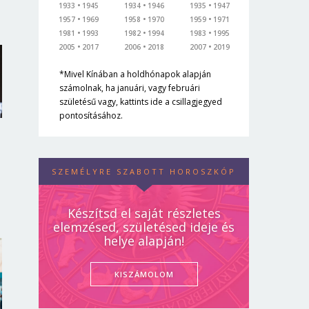
1933
1945
1934
1946
1935
1947
1957
1969
1958
1970
1959
1971
1981
1993
1982
1994
1983
1995
2005
2017
2006
2018
2007
2019
*Mivel Kínában a holdhónapok alapján
számolnak, ha januári, vagy februári
születésű vagy, kattints ide a csillagjegyed
pontosításához.
SZEMÉLYRE SZABOTT HOROSZKÓP
Készítsd el saját részletes
elemzésed, születésed ideje és
helye alapján!
KISZÁMOLOM