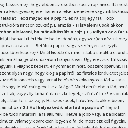
yugtassuk meg, hogy ebben az esetben rossz rajz nincs. Itt most
em a kézügyességére, hanem a lelke üzeneteire vagyunk kíváncsi
 feladat
Tedd magad elé a papírt, és rajzolj egy fát. Több
nstrukcióra nincsen szükség.
Elemzés – (Figyelem! Csak akkor
zabad elolvasni, ha már elkészült a rajz!)
1.) Milyen az a fa?
M
ielőtt bonyolult értékelésbe kezdenénk, egyszerűen nézzük meg
laposan a rajzot. – Betölti a papírt, vagy szerényen, az egyik
sücsökben kuporog? Minél kisebb és minél inkább sarokba szorul 
ánk, annál nagyobb önbizalom hiányunk van. Úgy érezzük, túl kicsik
agyunk a világhoz képest, elnyomnak minket, összeroppanunk. Ha
szont olyan nagy, hogy kilóg a papírról, az fiatalos lendületet jelez
? Minél különcebb vagy, annál kevésbé szokványos a fád. – Ha a
lé vagy lefelé csüngenek-e a fa ágai? Minél derűsebb a fád, anná
ozottak, vagy alig láthatóak, reszketegek, szőrözöttek? A vonalak
sek, akkor te is az vagy. Ha szöszösek, haloványak, akkor bizony
dban jobban!
2.) Hol helyezkedik el a fád a papíron?
Hajtsd
e tudd határolni, a fa alul, felül, illetve a jobb vagy a baloldalon
műen valamelyik sarokban legyen a fa, de most azt kell figyelni,
kedik el. – Ha a fa inkább a lap alján, és baloldalt helyezkedik el