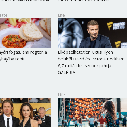
Jelszó
ette
Life
Mégse
Bejelentkezés
nyári fogás, ami rögtön a
Elképzelhetetlen luxus! Ilyen
yhájába repít
belülről David és Victoria Beckham
6,7 milliárdos szuperjachtja -
GALÉRIA
Life