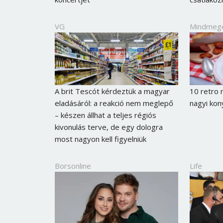
VG
Mindmeg
A brit Tescót kérdeztük a magyar
10 retro 
eladásáról: a reakció nem meglepő
nagyi kon
– készen állhat a teljes régiós
kivonulás terve, de egy dologra
most nagyon kell figyelniük
Borsonline
Life