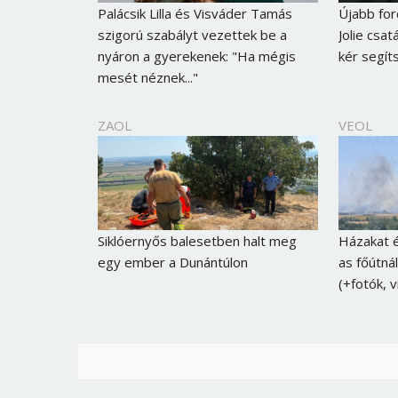
Palácsik Lilla és Visváder Tamás
Újabb for
szigorú szabályt vezettek be a
Jolie csat
nyáron a gyerekenek: "Ha mégis
kér segít
mesét néznek..."
ZAOL
VEOL
Siklóernyős balesetben halt meg
Házakat é
egy ember a Dunántúlon
as főútnál
(+fotók, 