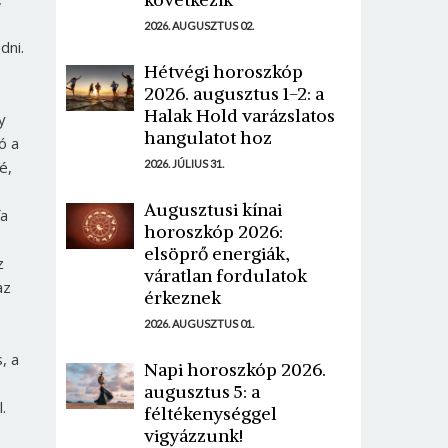
2026. AUGUSZTUS 02.
dni.
Hétvégi horoszkóp
2026. augusztus 1-2: a
Halak Hold varázslatos
y
hangulatot hoz
ó a
2026. JÚLIUS 31.
é,
Augusztusi kínai
fa
horoszkóp 2026:
elsöprő energiák,
z
váratlan fordulatok
az
érkeznek
2026. AUGUSZTUS 01.
, a
Napi horoszkóp 2026.
augusztus 5: a
.
féltékenységgel
vigyázzunk!