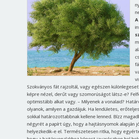
n
n
A
i
s
m
a
c
f
v
vi
Szokványos fát rajzoltál, vagy egészen különlegeset
képre nézel, derűt vagy szomorúságot látsz-e? Felfe
optimistább alkat vagy. – Milyenek a vonalaid? Határ
olyanok, amilyen a gazdájuk. Ha lendületes, erőtelje
sokkal határozottabbnak kellene lenned. Bízz maga
négyrét a papírt úgy, hogy a hajtásnyomok alapján jól b
helyezkedik-e el. Természetesen ritka, hogy egyértel
hogy a hajtásvonalakhoz képest javarészben hol helyez