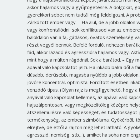
akkor hajlamos vagy a gyűjtögetésre. A dolgokat, gon
gyerekkori sebet nem tudtál még feldolgozni. A pro
Zárkózott ember vagy. – Ha alul, de a jobb oldalon 
vagy konfrontálódni, sok konfliktusod van az emberekk
baloldalon van a fa, gátlásos, óvatos személyiség 
részt vegyél bennük. Befelé forduló, nehezen barátko
fád, akkor lázadó és agresszióra hajlamos vagy. Aktí
mint hogy a múlton rágódnál. Sok a barátod. – Egy más
apával való kapcsolatot jelzi. Ha inkább balra dől a fá
dúsabb, derűsebb, magasba nyúlóbb a jobb oldalon, a
jövőre koncentrál, optimista. Fordított esetben ink
vonzódó típus. (Olyan rajz is megfigyelhető, hogy a fa 
anyával való kapcsolat kellemes, az apával való kapc
hajszálpontosan, vagy megközelítőleg középre helyezi
átszellemülésre való képességet, és tudatosságot j
termékenység, az ember szimbóluma. Gyökérből, tör
elrejtve, de ettől a rajzon még lehet látható. A gyök
agresszió, nemiség, stb…), amiket ha soha nem enge