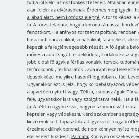
tudja jól kiélni az ösztönkésztetéseit. Általában enn
akar felelni az elvárásoknak.
Érdemes megfigyelni, hogy
a lábad alatt, nem kötődsz eléggé.
A törzs képezi a k
fa. A törzs feladata, hogy a korona támasza, hordozó
felnőttkort. Ha arányos törzset rajzoltunk, rendben 
hosszanti barázdákkal, vonalkákkal, fasebekkel, akk
képezik a fa leglényegesebb részét.
A fő ágak a bal
művészi adottságot, érdeklődést, irodalmi készséget
jobb oldali fő ágak a férfias vonalak: tervek, tudomán
férfirokonok-, férfibarátok-, apa iránti elkötelezetts
típusok közül melyikre hasonlít legjobban a fád. Leve
Ugyanakkor azt is jelzi, hogy körbebástyázod, véded 
alapvetően nyitott vagy.
Téli fa, csupasz ágak:
Társas
felé, ugyanakkor ki is vagy szolgáltatva nekik. Ha a 
fa:
A téli fa nagyon sivár, nagyon szomorú változata. 
képtelen vagy védekezni. Kérd szakember segítség
kínzó emlékeit, tapasztalatait igyekszel magadról le
érzelmek dúlnak benend, de nem könnyen nyílsz meg
eléréséért küzdesz.
Pálmafa:
Könnyen összekevered 