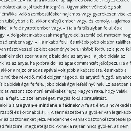
dolatokat is jól tudod integrálni. Ugyanakkor vélhetőleg sok
blémákkal való szembesüléskor hajlamos vagy gyerekesen viselke
van túlsúlyban a fa, akkor önfejű ember vagy, és komoly. Hajlamos
el. Kifelé nyitott ember vagy. – Ha a fa túlsúlyban felül, és a
vagy. A dolgokat inkább csak megfigyeled, szemléled, mintsem hog
zó ember vagy. – Ha inkább felül, és inkább jobb oldalon találhat
van részt veszel az élet eseményeiben. Inkább fordulsz a jövő fel
ik elmélet szerint a rajz baloldala az anyával, a jobb oldala az
nk, az az anyai, ha jobbra dől, az apai dominanciát jelképezi. Ha a 
kkor a rajzolónak az apával volt jobb a kapcsolata, és inkább a
ább múltba révedő, múld dolgain rágódó, és anyától függő, anyáho
baloldali ágai felfelé, jobb oldali ágai lefelé nyúlnak. Ez esetben 
solat viszont szomorú emlékeket rejt.) Nagyon ritka, hogy valaki
 a fáját. Ez szellemiséget, magas fokú spiritualitást,
elöl.
3.) Megvan-e mindene a fádnak?
A fa az élet, a növekedés
zsből és koronából áll. – A természetben a gyökér van leginkább
ér az ösztöneinket jelzi. Mindenkinek vannak ösztönkésztetései (pl
d felszínre, megbetegszik. Akinek a rajzán nincs gyökér, az nem