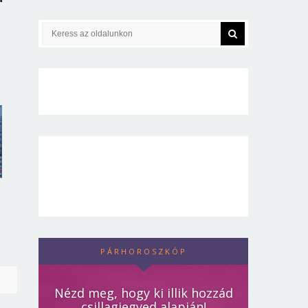
PÁRHOROSZKÓP
Nézd meg, hogy ki illik hozzád
csillagjegyed alapján!