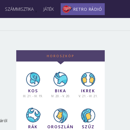
SZÁMMISZTIKA
JÁTÉK
RETRO RÁDIÓ
HOROSZKÓP
KOS
BIKA
IKREK
III. 21. - IV. 19.
IV. 20. - V. 20.
V. 21. - VI. 21.
áról
RÁK
OROSZLÁN
SZŰZ