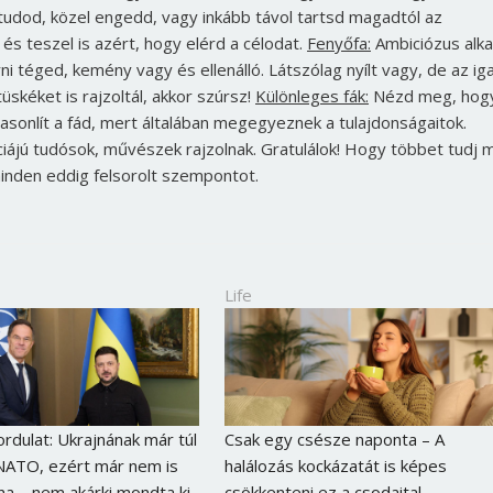
tudod, közel engedd, vagy inkább távol tartsd magadtól az
és teszel is azért, hogy elérd a célodat.
Fenyőfa:
Ambiciózus alka
 téged, kemény vagy és ellenálló. Látszólag nyílt vagy, de az iga
kéket is rajzoltál, akkor szúrsz!
Különleges fák:
Nézd meg, hog
hasonlít a fád, mert általában megegyeznek a tulajdonságaitok.
ciájú tudósok, művészek rajzolnak. Gratulálok! Hogy többet tudj 
inden eddig felsorolt szempontot.
Life
Borsonline bejelentkezés
E-mail cím vagy felhasználónév
ordulat: Ukrajnának már túl
Csak egy csésze naponta – A
 NATO, ezért már nem is
halálozás kockázatát is képes
na – nem akárki mondta ki
csökkenteni ez a csodaital