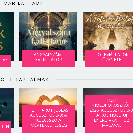
T MÁR LÁTTAD?
ANGYALSZÁM-
TOTEMÁLLATOK
SLÁS
KALKULÁTOR
ÜZENETE
LOTT TARTALMAK
HETI
HOLDHOROSZKÓP
HETI TAROT JÓSLÁS
2026. AUGUSZTUS 3-9
AUGUSZTUS 3-9: A
A KOS HOLD ÚJ
KULCSSZÓ A
ENERGIÁKAT HOZ
MÉRTÉKLETESSÉG
MAGÁVAL
KBEN