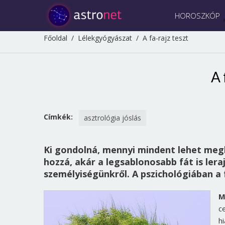
HOROSZKÓP
Főoldal
/
Lélekgyógyászat
/
A fa-rajz teszt
A 
Címkék:
asztrológia jóslás
Ki gondolná, mennyi mindent lehet megl
hozzá, akár a legsablonosabb fát is lera
személyiségünkről. A pszichológiában a 
M
c
h