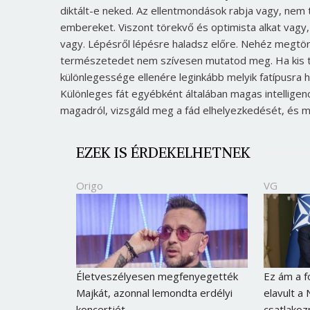
diktált-e neked. Az ellentmondások rabja vagy, nem 
embereket. Viszont törekvő és optimista alkat vagy, 
vagy. Lépésről lépésre haladsz előre. Nehéz megtörni
természetedet nem szívesen mutatod meg. Ha kis tüs
különlegessége ellenére leginkább melyik fatípusra 
Különleges fát egyébként általában magas intelligen
magadról, vizsgáld meg a fád elhelyezkedését, és m
EZEK IS ÉRDEKELHETNEK
Origo
VG
Életveszélyesen megfenyegették
Ez ám a f
Majkát, azonnal lemondta erdélyi
elavult a
koncertjét
csatlakoz