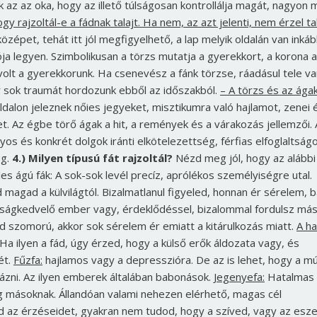
ek az az oka, hogy az illető túlságosan kontrollálja magát, nagyon
 rajzoltál-e a fádnak talajt. Ha nem, az azt jelenti, nem érzel tal
özépet, tehát itt jól megfigyelhető, a lap melyik oldalán van inkáb
ja legyen. Szimbolikusan a törzs mutatja a gyerekkort, a korona a
volt a gyerekkorunk. Ha csenevész a fánk törzse, ráadásul tele v
or sok traumát hordozunk ebből az időszakból.
– A törzs és az ága
oldalon jeleznek nőies jegyeket, misztikumra való hajlamot, zenei 
. Az égbe törő ágak a hit, a remények és a várakozás jellemzői. 
yos és konkrét dolgok iránti elkötelezettség, férfias elfoglaltságo
ég.
4.) Milyen típusú fát rajzoltál?
Nézd meg jól, hogy az alábbi
les ágú fák: A sok-sok levél precíz, aprólékos személyiségre utal.
magad a külvilágtól. Bizalmatlanul figyeled, honnan ér sérelem, b
ágkedvelő ember vagy, érdeklődéssel, bizalommal fordulsz má
fád szomorú, akkor sok sérelem ér emiatt a kitárulkozás miatt.
A ha
Ha ilyen a fád, úgy érzed, hogy a külső erők áldozata vagy, és
ét.
Fűzfa:
hajlamos vagy a depresszióra. De az is lehet, hogy a mú
rázni. Az ilyen emberek általában babonások.
Jegenyefa:
Hatalmas
 másoknak. Állandóan valami nehezen elérhető, magas cél
az érzéseidet, gyakran nem tudod, hogy a szíved, vagy az esz