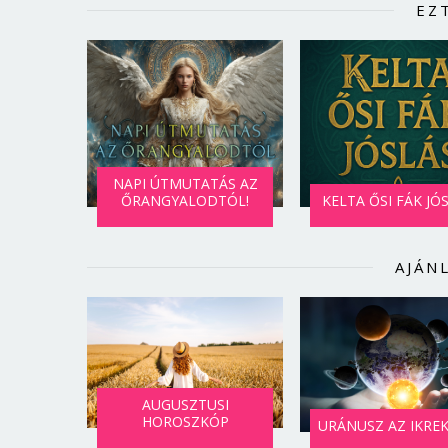
EZ
NAPI ÚTMUTATÁS AZ
ŐRANGYALODTÓL!
KELTA ŐSI FÁK JÓ
AJÁN
AUGUSZTUSI
HOROSZKÓP
URÁNUSZ AZ IKRE