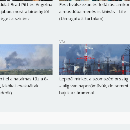
dulat Brad Pitt és Angelina
Fesztiválszezon és felfázás: amikor
ájában: most a bíróságtól
a mosdóba menés is kihívás - Life
séget a színész
(támogatott tartalom)
VG
rt el a hatalmas tűz a 8-
Lepipál minket a szomszéd ország
, lakókat evakuáltak
– alig van naperőművük, de semmi
videók)
bajuk az árammal