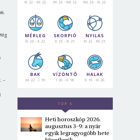
VI. 22. - VII. 22.
VII. 23. - VIII. 22.
VIII. 23. - IX. 22.
ak.
ég
MÉRLEG
SKORPIÓ
NYILAS
IX. 23. - X. 22.
X. 23. - XI. 21.
XI. 22. - XII. 21.
a
BAK
VÍZÖNTŐ
HALAK
. –
XII. 22. - I. 19.
I. 20. - II. 18.
II. 19. - III. 20.
l
TOP 5
Heti horoszkóp 2026.
augusztus 3-9: a nyár
egyik legragyogóbb hete
következik
,