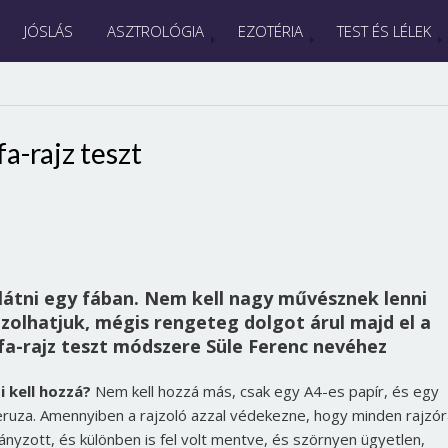
JÓSLÁS
ASZTROLÓGIA
EZOTÉRIA
TEST ÉS LÉLEK
fa-rajz teszt
átni egy fában. Nem kell nagy művésznek lenni
jzolhatjuk, mégis rengeteg dolgot árul majd el a
fa-rajz teszt módszere Süle Ferenc nevéhez
i kell hozzá?
Nem kell hozzá más, csak egy A4-es papír, és egy
eruza. Amennyiben a rajzoló azzal védekezne, hogy minden rajzór
iányzott, és különben is fel volt mentve, és szörnyen ügyetlen,