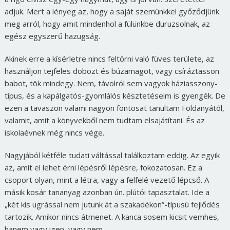
adjuk. Mert a lényeg az, hogy a saját szemünkkel győződjünk
meg arról, hogy amit mindenhol a fülünkbe duruzsolnak, az
egész egyszerű hazugság.
Akinek erre a kísérletre nincs feltörni való füves területe, az
használjon tejfeles dobozt és búzamagot, vagy csíráztasson
babot, tök mindegy. Nem, távolról sem vagyok háziasszony-
típus, és a kapálgatós-gyomlálós késztetéseim is gyengék. De
ezen a tavaszon valami nagyon fontosat tanultam Földanyától,
valamit, amit a könyvekből nem tudtam elsajátítani. És az
iskolaévnek még nincs vége.
Nagyjából kétféle tudati váltással találkoztam eddig. Az egyik
az, amit el lehet érni lépésről lépésre, fokozatosan. Ez a
csoport olyan, mint a létra, vagy a felfelé vezető lépcső. A
másik kosár tananyag azonban ún. plútói tapasztalat. Ide a
„két kis ugrással nem jutunk át a szakadékon”-típusú fejlődés
tartozik. Amikor nincs átmenet. A kanca sosem kicsit vemhes,
hanem vagy igen, vagy nem.