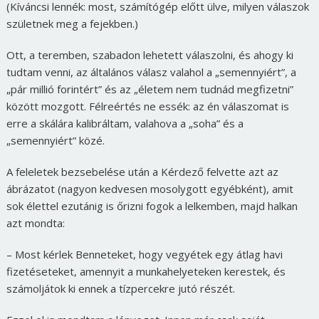
(Kíváncsi lennék: most, számítógép előtt ülve, milyen válaszok
születnek meg a fejekben.)
Ott, a teremben, szabadon lehetett válaszolni, és ahogy ki
tudtam venni, az általános válasz valahol a „semennyiért”, a
„pár millió forintért” és az „életem nem tudnád megfizetni”
között mozgott. Félreértés ne essék: az én válaszomat is
erre a skálára kalibráltam, valahova a „soha” és a
„semennyiért” közé.
A feleletek bezsebelése után a Kérdező felvette azt az
ábrázatot (nagyon kedvesen mosolygott egyébként), amit
sok élettel ezutánig is őrizni fogok a lelkemben, majd halkan
azt mondta:
– Most kérlek Benneteket, hogy vegyétek egy átlag havi
fizetéseteket, amennyit a munkahelyeteken kerestek, és
számoljátok ki ennek a tízpercekre jutó részét.