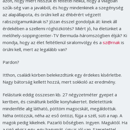
azon, hogy miért hisszük el feltétel nélkül, hogy a világban
szűk-ség van a javakból, és hogy mindenkinek a szegénység
az alapállapota, és örülni kell az éhbérért végzett
rabszolgamunkának is? Józan ésszel gondoljuk át: kinek áll
érdekében a szellemi röghözkötés? Miért jó, ha életünket a
melóhely-soppingcenter-TV Bermuda-háromszögben éljük? Ki
mondja, hogy az élet feltétlenül siralomvölgy és a
sz@rnak
is
örülni kell, mert az legalább van?
Pardon?
Itthon, családi körben belekezdtünk egy érdekes kísérletbe.
Nagy bátorság kellett hozzá, mert sokkoló az eredmény.
Felástunk eddig összesen kb. 27 négyzetméter gyepet a
kertben, és csináltunk belőle konyhakertet. Beletettünk
mindenféle alig látható, pöttöm magocskát, megáldottuk.
Néha öntözzük, néha az eső öntözi, fújja a szél, süti a nap. A
magok pedig kikelnek. Pazarló bőségben. Ingyen. Maguktól. Ha
a rigó elvisz egy-egy hagymát, úgy is jól van. Szeretettel