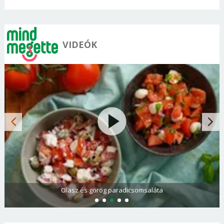
VIDEÓK
Olasz és görög paradicsomsaláta