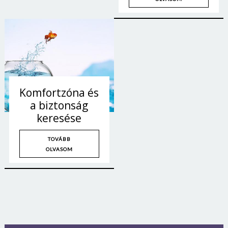
Komfortzóna és
a biztonság
keresése
TOVÁBB
OLVASOM