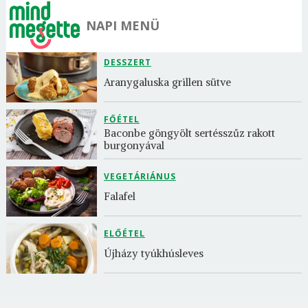
NAPI MENÜ
DESSZERT
Aranygaluska grillen sütve
FŐÉTEL
Baconbe göngyölt sertésszűz rakott 
burgonyával
VEGETÁRIÁNUS
Falafel
ELŐÉTEL
Újházy tyúkhúsleves