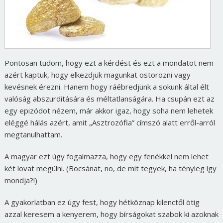
Pontosan tudom, hogy ezt a kérdést és ezt a mondatot nem
azért kaptuk, hogy elkezdjük magunkat ostorozni vagy
kevésnek érezni. Hanem hogy ráébredjünk a sokunk által élt
valóság abszurditására és méltatlanságára. Ha csupán ezt az
egy epizódot nézem, már akkor igaz, hogy soha nem lehetek
eléggé hálás azért, amit „Asztrozófia” címszó alatt erről-arról
megtanulhattam.
A magyar ezt úgy fogalmazza, hogy egy fenékkel nem lehet
két lovat megülni. (Bocsánat, no, de mit tegyek, ha tényleg így
mondja?!)
A gyakorlatban ez úgy fest, hogy hétköznap kilenctől ötig
azzal keresem a kenyerem, hogy bírságokat szabok ki azoknak