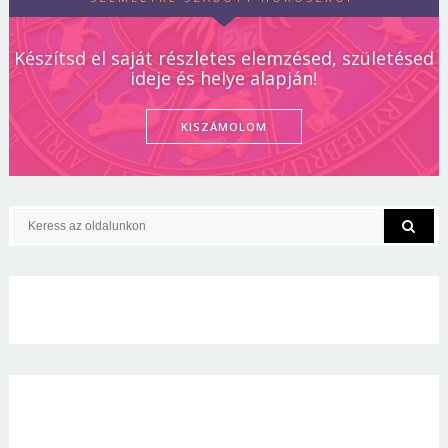
Készítsd el saját részletes elemzésed, születésed
ideje és helye alapján!
KISZÁMOLOM