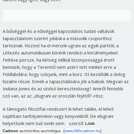
A bőséggel és a nőiséggel kapcsolatos tudati váltások
tapasztalatom szerint jobbára a második csoporthoz
tartoznak. Viszont ha el merünk ugrani az egyik parttól, a
Létezés automatikusan körénk rendezi a körülményeket.
Feltéve persze, ha kétség nélküli bizonyossággá érett
bennünk, hogy a Teremtő nem azért tett minket erre a
Földlabdára, hogy szívjunk, mint a borz. Itt kezdődik a dolog
bizalmi része. Ennek a tapasztalására jók a babok. Megvan az
Indiana Jones és az utolsó kereszteslovag? Amiről fentebb
szó van, az az „elugrani az oroszlán fejétől”-rész.
A támogató filozófiai rendszert ki lehet találni, el lehet
sajátítani tanfolyamokon vagy könyvekből. De elugrani
helyettünk nem tud senki sem. szerző:
Lilith
(
)
Cadmon
asztrozófus-asztrológus
www.lilithcadmon.hu