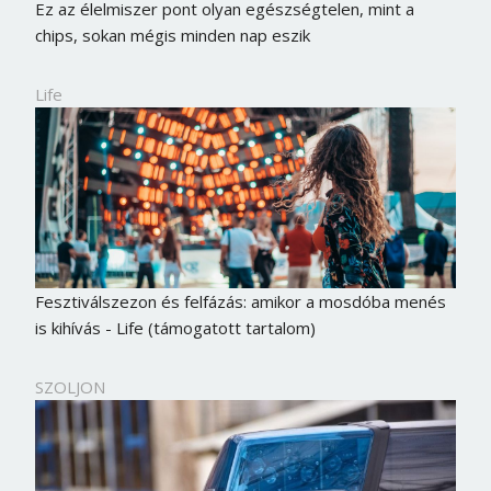
Ez az élelmiszer pont olyan egészségtelen, mint a
chips, sokan mégis minden nap eszik
Life
Fesztiválszezon és felfázás: amikor a mosdóba menés
is kihívás - Life (támogatott tartalom)
Borsonline bejelentkezés
SZOLJON
E-mail cím vagy felhasználónév