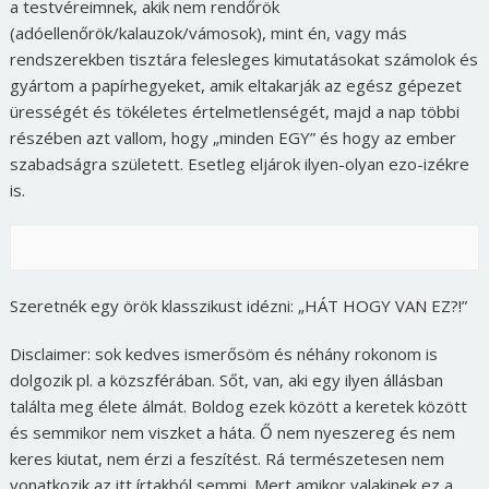
a testvéreimnek, akik nem rendőrök
(adóellenőrök/kalauzok/vámosok), mint én, vagy más
rendszerekben tisztára felesleges kimutatásokat számolok és
gyártom a papírhegyeket, amik eltakarják az egész gépezet
ürességét és tökéletes értelmetlenségét, majd a nap többi
részében azt vallom, hogy „minden EGY” és hogy az ember
szabadságra született. Esetleg eljárok ilyen-olyan ezo-izékre
is.
Szeretnék egy örök klasszikust idézni: „HÁT HOGY VAN EZ?!”
Disclaimer: sok kedves ismerősöm és néhány rokonom is
dolgozik pl. a közszférában. Sőt, van, aki egy ilyen állásban
találta meg élete álmát. Boldog ezek között a keretek között
és semmikor nem viszket a háta. Ő nem nyeszereg és nem
keres kiutat, nem érzi a feszítést. Rá természetesen nem
vonatkozik az itt írtakból semmi. Mert amikor valakinek ez a