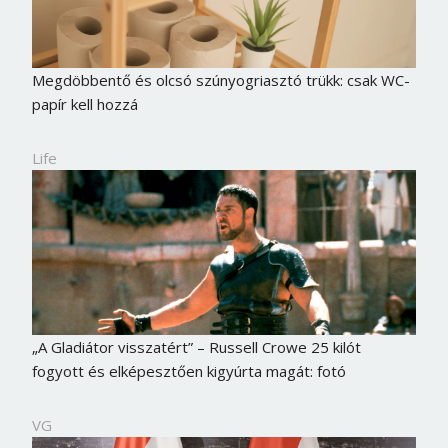
Megdöbbentő és olcsó szúnyogriasztó trükk: csak WC-
papír kell hozzá
Life
„A Gladiátor visszatért” – Russell Crowe 25 kilót
fogyott és elképesztően kigyúrta magát: fotó
VG