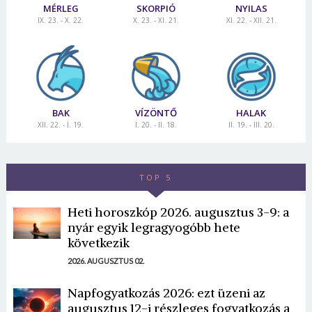
MÉRLEG
SKORPIÓ
NYILAS
IX. 23. - X. 22.
X. 23. - XI. 21.
XI. 22. - XII. 21.
BAK
VÍZÖNTŐ
HALAK
XII. 22. - I. 19.
I. 20. - II. 18.
II. 19. - III. 20.
TOP 5
Heti horoszkóp 2026. augusztus 3-9: a
nyár egyik legragyogóbb hete
következik
2026. AUGUSZTUS 02.
Napfogyatkozás 2026: ezt üzeni az
augusztus 12-i részleges fogyatkozás a