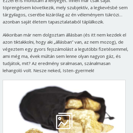
Ezzel el is mondtam a lényeget. Innen már csak saját
töprengésem következik, mely szubjektív, a legkevésbé sem
tárgyilagos, cserébe kizárólag az én véleményem tükrözi…
azonban saját életem tapasztalataiból táplálkozik.
Akkoriban már nem dolgoztam állásban (és itt nem kezdek el
azon tiktakkolni, hogy aki „állásban” van, az nem mozog), de
végeztem egy gyors fejszámolást a legutóbbi fizetésemmel,
ami még ma, évek múltán sem lenne olyan nagyon gáz, és
tudjátok, mit? Az eredmény siralmasan, szánalmasan
lehangoló volt. Nesze neked, Isten-gyermek!