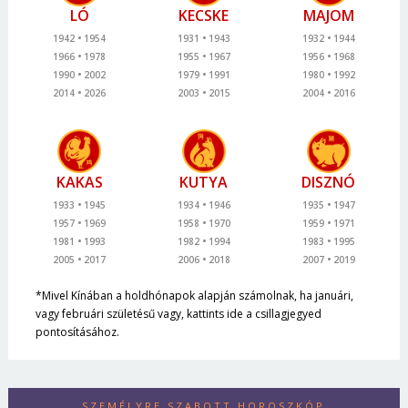
LÓ
KECSKE
MAJOM
1942
1954
1931
1943
1932
1944
1966
1978
1955
1967
1956
1968
1990
2002
1979
1991
1980
1992
2014
2026
2003
2015
2004
2016
KAKAS
KUTYA
DISZNÓ
1933
1945
1934
1946
1935
1947
1957
1969
1958
1970
1959
1971
1981
1993
1982
1994
1983
1995
2005
2017
2006
2018
2007
2019
*Mivel Kínában a holdhónapok alapján számolnak, ha januári,
vagy februári születésű vagy, kattints ide a csillagjegyed
pontosításához.
SZEMÉLYRE SZABOTT HOROSZKÓP