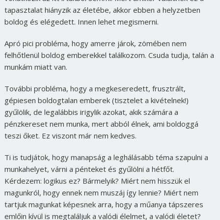
tapasztalat hiányzik az életébe, akkor ebben a helyzetben
boldog és elégedett. Innen lehet megismerni.
Apró pici probléma, hogy amerre járok, zömében nem
felhőtlenül boldog emberekkel találkozom. Csuda tudja, talán a
munkám miatt van.
További probléma, hogy a megkeseredett, frusztrált,
gépiesen boldogtalan emberek (tisztelet a kivételnek!)
gyűlölik, de legalábbis irigylik azokat, akik számára a
pénzkereset nem munka, mert abból élnek, ami boldoggá
teszi őket. Ez viszont már nem kedves.
Ti is tudjátok, hogy manapság a leghálásabb téma szapulni a
munkahelyet, várni a pénteket és gyűlölni a hétfőt.
Kérdezem: logikus ez? Bármelyik? Miért nem hisszük el
magunkról, hogy ennek nem muszáj így lennie? Miért nem
tartjuk magunkat képesnek arra, hogy a műanya tápszeres
emlőin kívül is megtaláljuk a valódi élelmet, a valódi életet?