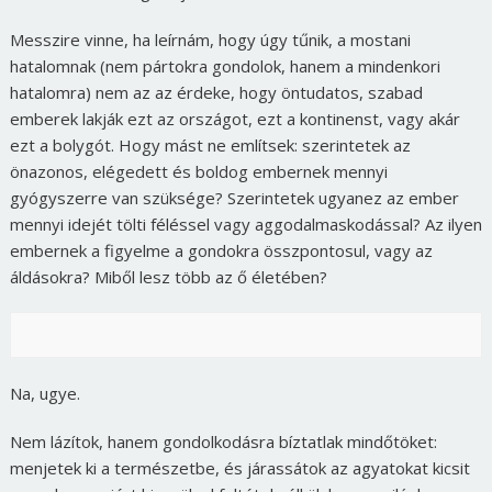
Messzire vinne, ha leírnám, hogy úgy tűnik, a mostani
hatalomnak (nem pártokra gondolok, hanem a mindenkori
hatalomra) nem az az érdeke, hogy öntudatos, szabad
emberek lakják ezt az országot, ezt a kontinenst, vagy akár
ezt a bolygót. Hogy mást ne említsek: szerintetek az
önazonos, elégedett és boldog embernek mennyi
gyógyszerre van szüksége? Szerintetek ugyanez az ember
mennyi idejét tölti féléssel vagy aggodalmaskodással? Az ilyen
embernek a figyelme a gondokra összpontosul, vagy az
áldásokra? Miből lesz több az ő életében?
Na, ugye.
Nem lázítok, hanem gondolkodásra bíztatlak mindőtöket:
menjetek ki a természetbe, és járassátok az agyatokat kicsit