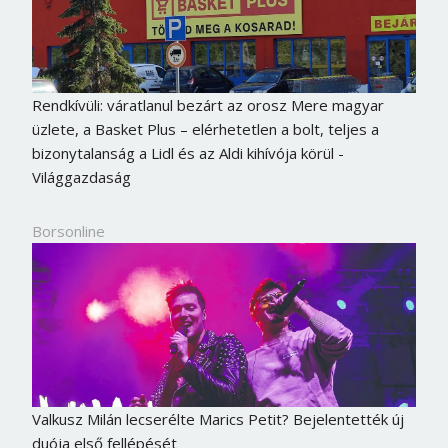
Rendkívüli: váratlanul bezárt az orosz Mere magyar
üzlete, a Basket Plus – elérhetetlen a bolt, teljes a
bizonytalanság a Lidl és az Aldi kihívója körül -
Világgazdaság
Borsonline
Valkusz Milán lecserélte Marics Petit? Bejelentették új
duója első fellépését