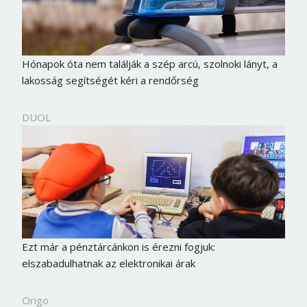
Jelszó
Hónapok óta nem találják a szép arcú, szolnoki lányt, a
Mégse
Bejelentkezés
lakosság segítségét kéri a rendőrség
DUOL
Ezt már a pénztárcánkon is érezni fogjuk:
elszabadulhatnak az elektronikai árak
Origo