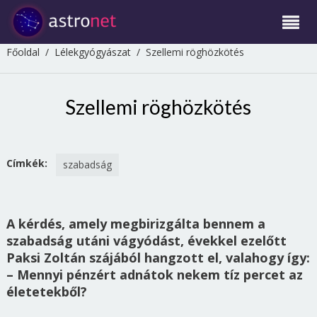
Főoldal
/
Lélekgyógyászat
/
Szellemi röghözkötés
Szellemi röghözkötés
Címkék:
szabadság
A kérdés, amely megbirizgálta bennem a
szabadság utáni vágyódást, évekkel ezelőtt
Paksi Zoltán szájából hangzott el, valahogy így:
– Mennyi pénzért adnátok nekem tíz percet az
életetekből?