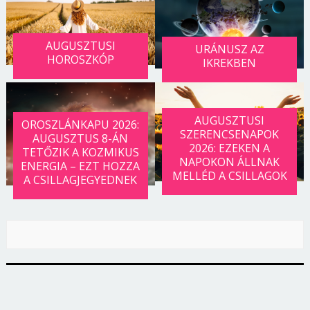
AUGUSZTUSI
URÁNUSZ AZ
HOROSZKÓP
IKREKBEN
AUGUSZTUSI
OROSZLÁNKAPU 2026:
SZERENCSENAPOK
AUGUSZTUS 8-ÁN
2026: EZEKEN A
TETŐZIK A KOZMIKUS
NAPOKON ÁLLNAK
ENERGIA – EZT HOZZA
MELLÉD A CSILLAGOK
A CSILLAGJEGYEDNEK