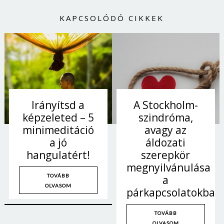
KAPCSOLÓDÓ CIKKEK
Irányítsd a
A Stockholm-
képzeleted – 5
szindróma,
minimeditáció
avagy az
a jó
áldozati
hangulatért!
szerepkör
megnyilvánulása
TOVÁBB
a
OLVASOM
párkapcsolatokban
TOVÁBB
OLVASOM