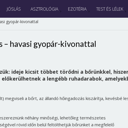
JÓSLÁS
ASZTROLÓGIA
EZOTÉRIA
TEST ÉS LÉLEK
asi gyopár-kivonattal
s – havasi gyopár-kivonattal
ük: ideje kicsit többet törődni a bőrünkkel, hisze
, előkerülhetnek a lengébb ruhadarabok, amelyek
olt) megviseli a bőrt, az állandó hőingadozás kiszárítja, kevésbé le
 beszereznünk néhány minőségi, lehetőleg természetes
ségével rövid időn belül feltölthetjük bőrünket a megfelelő