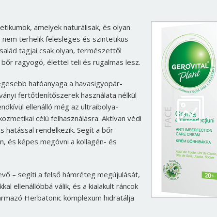
tikumok, amelyek naturálisak, és olyan
 nem terhelik felesleges és szintetikus
salád tagjai csak olyan, természettől
őr ragyogó, élettel teli és rugalmas lesz.
nlegesebb hatóanyaga a havasigyopár-
ványi fertőtlenítőszerek használata nélkül
ndkívül ellenálló még az ultraibolya-
ozmetikai célú felhasználásra. Aktívan védi
s hatással rendelkezik. Segít a bőr
, és képes megóvni a kollagén- és
vő – segíti a felső hámréteg megújulását,
 ellenállóbbá válik, és a kialakult ráncok
zármazó Herbatonic komplexum hidratálja