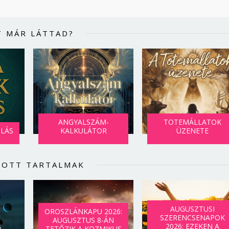
T MÁR LÁTTAD?
ANGYALSZÁM-
TOTEMÁLLATOK
SLÁS
KALKULÁTOR
ÜZENETE
LOTT TARTALMAK
AUGUSZTUSI
OROSZLÁNKAPU 2026:
SZERENCSENAPOK
AUGUSZTUS 8-ÁN
2026: EZEKEN A
TETŐZIK A KOZMIKUS