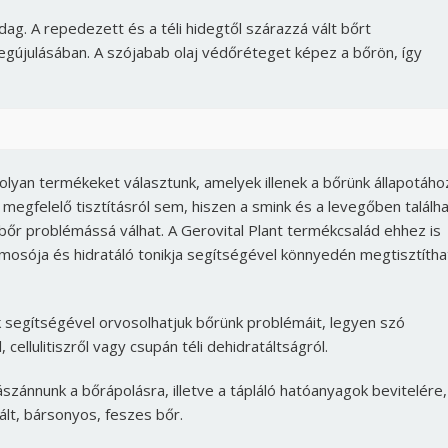
dag. A repedezett és a téli hidegtől szárazzá vált bőrt
egújulásában. A szójabab olaj védőréteget képez a bőrön, így
 olyan termékeket választunk, amelyek illenek a bőrünk állapotáho
egfelelő tisztításról sem, hiszen a smink és a levegőben találh
bőr problémássá válhat. A Gerovital Plant termékcsalád ehhez is
mosója és hidratáló tonikja segítségével könnyedén megtisztítha
 segítségével orvosolhatjuk bőrünk problémáit, legyen szó
 cellulitiszről vagy csupán téli dehidratáltságról.
rászánnunk a bőrápolásra, illetve a tápláló hatóanyagok bevitelére,
ált, bársonyos, feszes bőr.