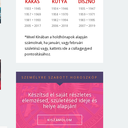
KAKAS
KUTYA
DISZNÓ
1933
1945
1934
1946
1935
1947
1957
1969
1958
1970
1959
1971
1981
1993
1982
1994
1983
1995
2005
2017
2006
2018
2007
2019
*Mivel Kínában a holdhónapok alapján
számolnak, ha januári, vagy februári
születésű vagy, kattints ide a csillagjegyed
pontosításához.
SZEMÉLYRE SZABOTT HOROSZKÓP
Készítsd el saját részletes
elemzésed, születésed ideje és
helye alapján!
KISZÁMOLOM