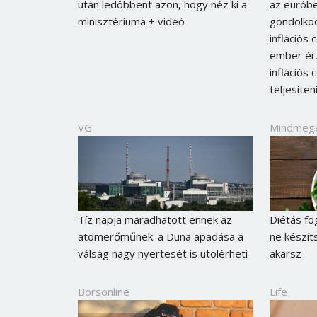
után ledöbbent azon, hogy néz ki a
az eurób
minisztériuma + videó
gondolko
inflációs 
ember érz
inflációs 
teljesíten
VG
Mindmeg
Tíz napja maradhatott ennek az
Diétás fo
atomerőműnek: a Duna apadása a
ne készíts
válság nagy nyertesét is utolérheti
akarsz
Borsonline
Life