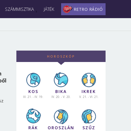
SZÁMMISZTIKA
JÁTÉK
RETRO RÁDIÓ
HOROSZKÓP
n
ből
KOS
BIKA
IKREK
III. 21. - IV. 19.
IV. 20. - V. 20.
V. 21. - VI. 21.
sz
RÁK
OROSZLÁN
SZŰZ