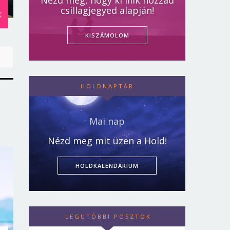
Nézd meg, hogy ki illik hozzád
csillagjegyed alapján!
K
KISZÁMOLOM
HOLDNAPTÁR
Mai nap
Nézd meg mit üzen a Hold!
HOLDKALENDÁRIUM
LEGUTÓBBI POSZTOK