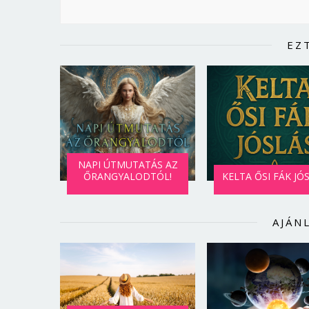
EZ
NAPI ÚTMUTATÁS AZ
ŐRANGYALODTÓL!
KELTA ŐSI FÁK JÓ
AJÁN