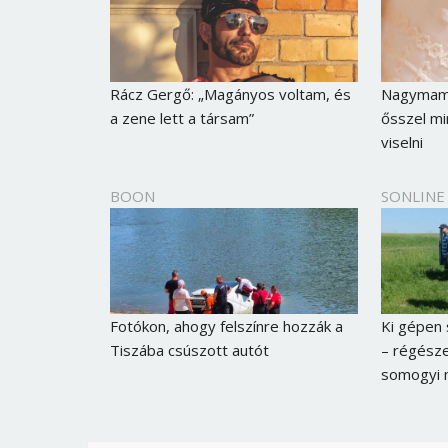
Rácz Gergő: „Magányos voltam, és
Nagymamái
a zene lett a társam”
ősszel mi
viselni
BOON
SONLINE
Fotókon, ahogy felszínre hozzák a
Ki gépen s
Tiszába csúszott autót
– régésze
somogyi 