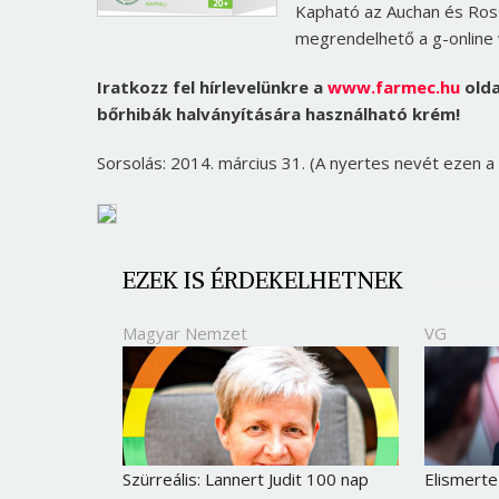
Kapható az Auchan és Ros
megrendelhető a g-online
Iratkozz fel hírlevelünkre a
www.farmec.hu
olda
bőrhibák halványítására használható krém!
Sorsolás: 2014. március 31. (A nyertes nevét ezen 
EZEK IS ÉRDEKELHETNEK
Magyar Nemzet
VG
Szürreális: Lannert Judit 100 nap
Elismerte