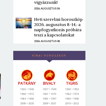
vigyázzunk!
2026. AUGUSZTUS 04.
Heti szerelmi horoszkóp
2026. augusztus 8-14.: a
napfogyatkozás próbára
teszi a kapcsolatokat
2026. AUGUSZTUS 08.
KÍNAI HOROSZKÓP
PATKÁNY
BIVALY
TIGRIS
1936
1948
1937
1949
1938
1950
1960
1972
1961
1973
1962
1974
1984
1996
1985
1997
1986
1998
2008
2020
2009
2021
2010
2022