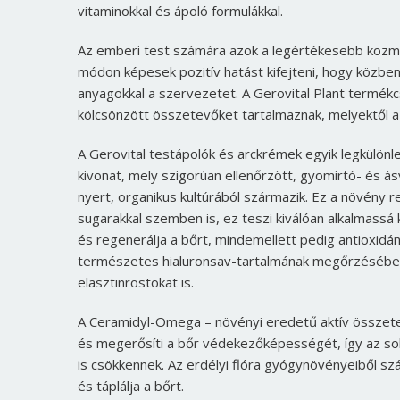
vitaminokkal és ápoló formulákkal.
Az emberi test számára azok a legértékesebb kozme
módon képesek pozitív hatást kifejteni, hogy közben
anyagokkal a szervezetet. A Gerovital Plant termékc
kölcsönzött összetevőket tartalmaznak, melyektől a b
A Gerovital testápolók és arckrémek egyik legkülö
kivonat, mely szigorúan ellenőrzött, gyomirtó- és ás
nyert, organikus kultúrából származik. Ez a növény re
sugarakkal szemben is, ez teszi kiválóan alkalmassá k
és regenerálja a bőrt, mindemellett pedig antioxidán
természetes hialuronsav-tartalmának megőrzésében
elasztinrostokat is.
A Ceramidyl-Omega – növényi eredetű aktív összete
és megerősíti a bőr védekezőképességét, így az sokkal
is csökkennek. Az erdélyi flóra gyógynövényeiből s
és táplálja a bőrt.