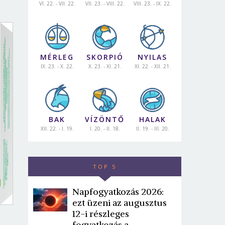
VI. 22. - VII. 22.
VII. 23. - VIII. 22.
VIII. 23. - IX. 22.
MÉRLEG
SKORPIÓ
NYILAS
IX. 23. - X. 22.
X. 23. - XI. 21.
XI. 22. - XII. 21.
BAK
VÍZÖNTŐ
HALAK
XII. 22. - I. 19.
I. 20. - II. 18.
II. 19. - III. 20.
TOP 5
Napfogyatkozás 2026:
ezt üzeni az augusztus
12-i részleges
fogyatkozás a