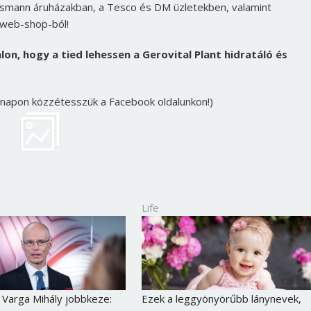
smann áruházakban, a Tesco és DM üzletekben, valamint
 web-shop-ból!
lon, hogy a tied lehessen a Gerovital Plant hidratáló és
a napon közzétesszük a Facebook oldalunkon!)
Life
 Varga Mihály jobbkeze:
Ezek a leggyönyörűbb lánynevek,