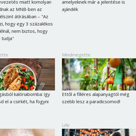
evezetés miatt komolyan
amelyeknek már a jelentése is
dnak az MNB-ben az
ajándék
célszint átírásában – "Az
i, hogy egy 3 százalékos
célnál, nem biztos, hogy
i tudja"
ette
Mindmegette
gásból kalóriabomba: így
Ettől a filléres alapanyagtól még
d el a csirkét, ha fogyni
szebb lesz a paradicsomod!
Borsonline bejelentkezés
E-mail cím vagy felhasználónév
Life