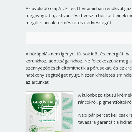
Az avokádó olaj A-, E- és D-vitaminban rendkívül gaz
megnyugtatja, aktívan részt vesz a bőr sejtjeinek m
megőrzi annak természetes nedvességét.
A bőrápolás nem igényel túl sok időt és energiát, ha
korunkhoz, adottságainkhoz. Ne feledkezzünk meg a m
szennyeződések eltömíthetik a pórusokat, és az arc
hatékony segítséget nyújt, hiszen kíméletes sminkle
az arcunkat.
A különböző típusú krémek
ráncokról, pigmentfoltokról,
Napi pár percet kell csak 
tavaszra garantált a hidrat