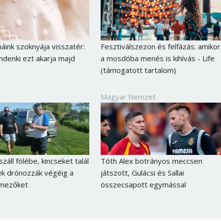
Jelszó
nk szoknyája visszatér:
Fesztiválszezon és felfázás: amikor
Mégse
Bejelentkezés
ndenki ezt akarja majd
a mosdóba menés is kihívás - Life
(támogatott tartalom)
Magyar Nemzet
záll fölébe, kincseket talál
Tóth Alex botrányos meccsen
k drónozzák végéig a
játszott, Gulácsi és Sallai
mezőket
összecsapott egymással