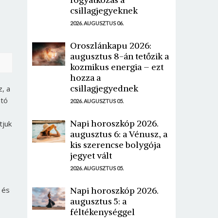
csillagjegyeknek
2026. AUGUSZTUS 06.
Oroszlánkapu 2026:
augusztus 8-án tetőzik a
kozmikus energia – ezt
hozza a
csillagjegyednek
z, a
ató
2026. AUGUSZTUS 05.
Napi horoszkóp 2026.
tjuk
augusztus 6: a Vénusz, a
kis szerencse bolygója
jegyet vált
2026. AUGUSZTUS 05.
Napi horoszkóp 2026.
 és
augusztus 5: a
féltékenységgel