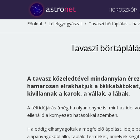
HOROSZKÓP
Főoldal
/
Lélekgyógyászat
/
Tavaszi bőrtáplálás – hav
Tavaszi bőrtáplálá
A tavasz közeledtével mindannyian érezz
hamarosan elrakhatjuk a télikabátokat
kivillannak a karok, a vállak, a lábak.
A téli időjárás (még ha olyan enyhe is, mint az idei v
ellenálló a környezeti hatásokkal szemben.
Ha eddig elhanyagoltuk a megfelelő ápolást, ideje
alapanyagokból álló, tápláló terméket, amelyek segít