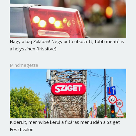
Nagy a baj Zalában! Négy autó ütközött, több mentő is
a helyszínen (frissítve)
Mindmegette
Kiderült, mennyibe kerül a fixáras menü idén a Sziget
Fesztiválon