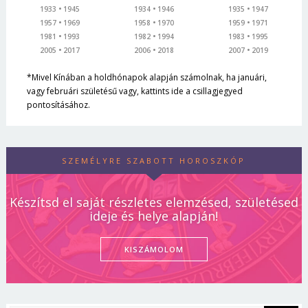
1933
1945
1934
1946
1935
1947
1957
1969
1958
1970
1959
1971
1981
1993
1982
1994
1983
1995
2005
2017
2006
2018
2007
2019
*Mivel Kínában a holdhónapok alapján számolnak, ha januári,
vagy februári születésű vagy, kattints ide a csillagjegyed
pontosításához.
SZEMÉLYRE SZABOTT HOROSZKÓP
Készítsd el saját részletes elemzésed, születésed
ideje és helye alapján!
KISZÁMOLOM