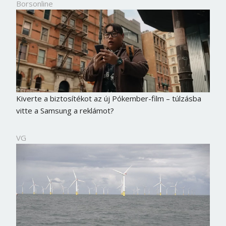
Borsonline
Kiverte a biztosítékot az új Pókember-film – túlzásba
vitte a Samsung a reklámot?
VG