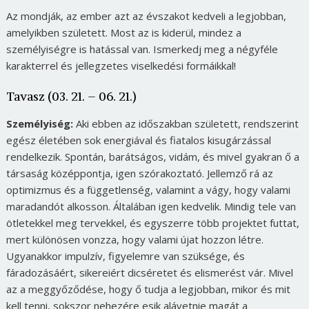
Az mondják, az ember azt az évszakot kedveli a legjobban,
amelyikben született. Most az is kiderül, mindez a
személyiségre is hatással van. Ismerkedj meg a négyféle
karakterrel és jellegzetes viselkedési formáikkal!
Tavasz (03. 21. – 06. 21.)
Személyiség:
Aki ebben az időszakban született, rendszerint
egész életében sok energiával és fiatalos kisugárzással
rendelkezik. Spontán, barátságos, vidám, és mivel gyakran ő a
társaság középpontja, igen szórakoztató. Jellemző rá az
optimizmus és a függetlenség, valamint a vágy, hogy valami
maradandót alkosson. Általában igen kedvelik. Mindig tele van
ötletekkel meg tervekkel, és egyszerre több projektet futtat,
mert különösen vonzza, hogy valami újat hozzon létre.
Ugyanakkor impulzív, figyelemre van szüksége, és
fáradozásáért, sikereiért dicséretet és elismerést vár. Mivel
az a meggyőződése, hogy ő tudja a legjobban, mikor és mit
kell tenni, sokszor nehezére esik alávetnie magát a