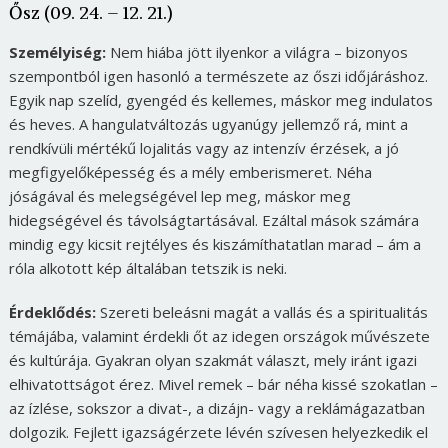
Ősz (09. 24. – 12. 21.)
Személyiség:
Nem hiába jött ilyenkor a világra – bizonyos
szempontból igen hasonló a természete az őszi időjáráshoz.
Egyik nap szelíd, gyengéd és kellemes, máskor meg indulatos
és heves. A hangulatváltozás ugyanúgy jellemző rá, mint a
rendkívüli mértékű lojalitás vagy az intenzív érzések, a jó
megfigyelőképesség és a mély emberismeret. Néha
jóságával és melegségével lep meg, máskor meg
hidegségével és távolságtartásával. Ezáltal mások számára
mindig egy kicsit rejtélyes és kiszámíthatatlan marad – ám a
róla alkotott kép általában tetszik is neki.
Érdeklődés:
Szereti beleásni magát a vallás és a spiritualitás
témájába, valamint érdekli őt az idegen országok művészete
és kultúrája. Gyakran olyan szakmát választ, mely iránt igazi
elhivatottságot érez. Mivel remek – bár néha kissé szokatlan –
az ízlése, sokszor a divat-, a dizájn- vagy a reklámágazatban
dolgozik. Fejlett igazságérzete lévén szívesen helyezkedik el