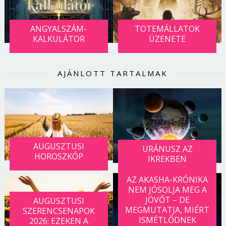
ANGYALSZÁM-
TOTEMÁLLATOK
KALKULÁTOR
ÜZENETE
AJÁNLOTT TARTALMAK
AUGUSZTUSI
URÁNUSZ AZ
HOROSZKÓP
IKREKBEN
AZ AKASHA-KRÓNIKA
NEM JÓSOLJA MEG A
JÖVŐT – DE
AUGUSZTUSI
MEGMUTATJA, MIÉRT
SZERENCSENAPOK
ISMÉTLŐDNEK
2026: EZEKEN A