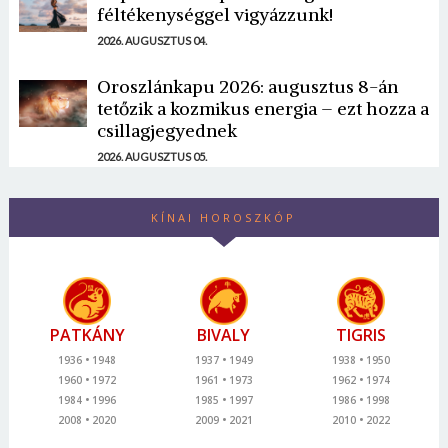
féltékenységgel vigyázzunk!
2026. AUGUSZTUS 04.
Oroszlánkapu 2026: augusztus 8-án
tetőzik a kozmikus energia – ezt hozza a
csillagjegyednek
2026. AUGUSZTUS 05.
KÍNAI HOROSZKÓP
PATKÁNY
BIVALY
TIGRIS
1936
1948
1937
1949
1938
1950
1960
1972
1961
1973
1962
1974
1984
1996
1985
1997
1986
1998
2008
2020
2009
2021
2010
2022