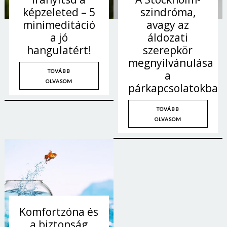
képzeleted – 5
szindróma,
minimeditáció
avagy az
a jó
áldozati
hangulatért!
szerepkör
megnyilvánulása
TOVÁBB
a
OLVASOM
párkapcsolatokban
TOVÁBB
OLVASOM
Komfortzóna és
a biztonság