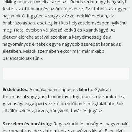
lelkileg nehezen viseli a stresszt. Rendszerint nagy hangsúlyt
fektet az otthonára és az önkifejezésre. Ez utóbbi – az egyéni
hajlamoktól függően – vagy az érzelmek kiélésében, az
önábrázolásban, esetleg kritikus helyzetelemzésben nyilvánul
meg. Fiatal éveiben vállalkozó kedvű és kalandvágyó. Az
életkor előrehaladtával azonban a kényelmesség és a
hagyományos értékek egyre nagyobb szerepet kapnak az
életében. Mások szemében ekkor már-már inkább
parancsolónak tűnik.
Érdeklődés:
A munkájában alapos és kitartó. Gyakran
turizmussal vagy gasztronómiával foglalkozik, de karaktere a
gazdasági vagy ipari vezető pozícióban is megtalálható. Sok
közülük színész, orvos, könyvelő, tanár és jogász.
Szerelem és barátság:
Ragaszkodó és hűséges, nagyvonalú
és romantikus, de szinte mindig szeszélyes kissé. Ezen kívül