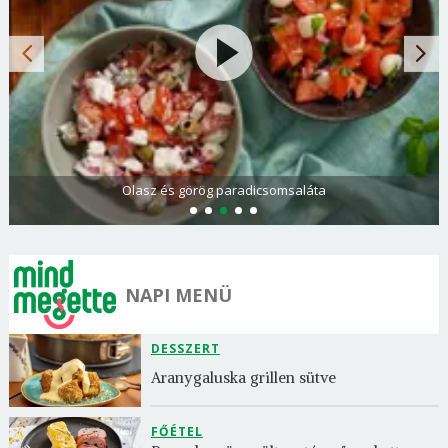
Olasz és görög paradicsomsaláta
NAPI MENÜ
DESSZERT
Aranygaluska grillen sütve
FŐÉTEL