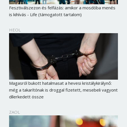
Jelszó
Fesztiválszezon és felfázás: amikor a mosdóba menés
is kihívás - Life (támogatott tartalom)
Mégse
Bejelentkezés
HEOL
Magasról bukott hatalmasat a hevesi kristálykirálynő:
még a takarítónak is droggal fizetett, mesebeli vagyont
dílerkedett össze
ZAOL