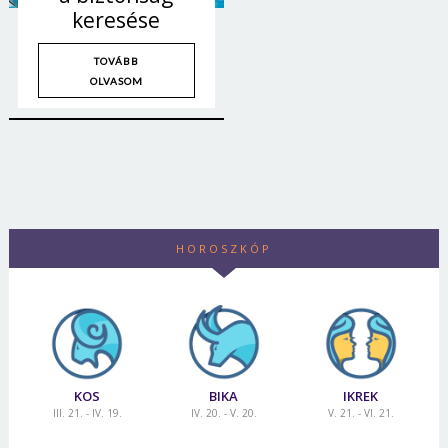
keresése
TOVÁBB
OLVASOM
HOROSZKÓP
KOS
BIKA
IKREK
III. 21. - IV. 19.
IV. 20. - V. 20.
V. 21. - VI. 21.