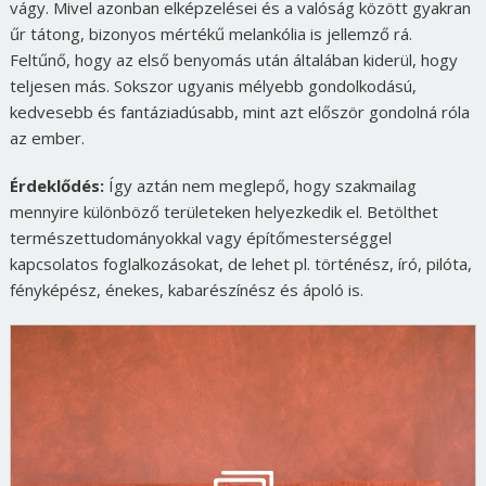
vágy. Mivel azonban elképzelései és a valóság között gyakran
űr tátong, bizonyos mértékű melankólia is jellemző rá.
Feltűnő, hogy az első benyomás után általában kiderül, hogy
teljesen más. Sokszor ugyanis mélyebb gondolkodású,
kedvesebb és fantáziadúsabb, mint azt először gondolná róla
az ember.
Érdeklődés:
Így aztán nem meglepő, hogy szakmailag
mennyire különböző területeken helyezkedik el. Betölthet
természettudományokkal vagy építőmesterséggel
kapcsolatos foglalkozásokat, de lehet pl. történész, író, pilóta,
fényképész, énekes, kabarészínész és ápoló is.