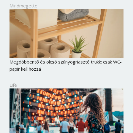
Mindmegette
Megdöbbentő és olcsó szúnyogriasztó trükk: csak WC-
papír kell hozzá
Life
Borsonline bejelentkezés
E-mail cím vagy felhasználónév