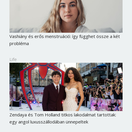
Vashiány és erős menstruáció: így függhet össze a két
probléma
Life
Zendaya és Tom Holland titkos lakodalmat tartottak:
egy angol luxusszállodában ünnepeltek