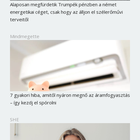
Alaposan megfürdetik Trumpék pénzben a német
energetikai céget, csak hogy az álljon el szélerőművi
terveitől
Mindmegette
7 gyakori hiba, amitől nyáron megnő az áramfogyasztás
– így kezdj el spórolni
SHE