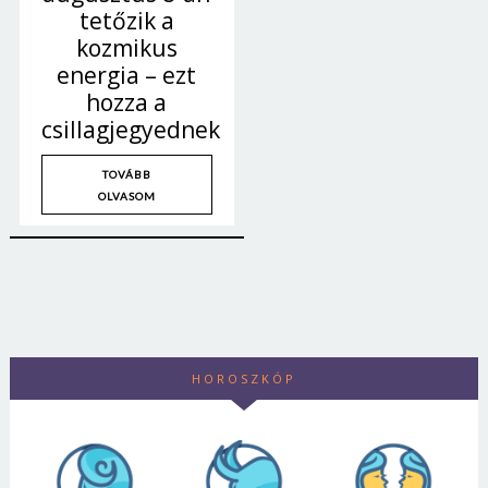
tetőzik a
kozmikus
energia – ezt
hozza a
csillagjegyednek
TOVÁBB
OLVASOM
HOROSZKÓP