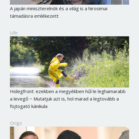
A japán miniszterelnök és a világ is a hirosimai
támadásra emlékezett
Life
Hidegfront: ezekben a megyékben hűl le leghamarabb
a levegő − Mutatjuk azt is, hol marad a legtovább a
fojtogató kánikula
Origo