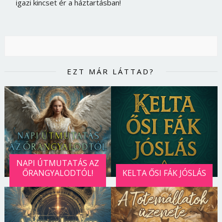
igazi kincset ér a háztartásban!
EZT MÁR LÁTTAD?
NAPI ÚTMUTATÁS AZ
ŐRANGYALODTÓL!
KELTA ŐSI FÁK JÓSLÁS