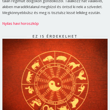
talán régimúlt dolgokon gondolkozol. Találkozz hát valakivel,
akiben maradéktalanul megbízol és öntsd ki neki a szívedet.
Megkönnyebbülsz és meg is tisztulsz kissé lelkileg ezután.
Nyilas havi horoszkóp
EZ IS ÉRDEKELHET