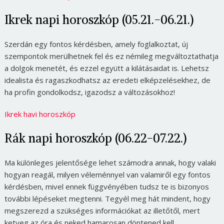
Ikrek napi horoszkóp (05.21.-06.21.)
Szerdán egy fontos kérdésben, amely foglalkoztat, új
szempontok merülhetnek fel és ez némileg megváltoztathatja
a dolgok menetét, és ezzel együtt a kilátásaidat is. Lehetsz
idealista és ragaszkodhatsz az eredeti elképzelésekhez, de
ha profin gondolkodsz, igazodsz a változásokhoz!
Ikrek havi horoszkóp
Rák napi horoszkóp (06.22-07.22.)
Ma különleges jelentősége lehet számodra annak, hogy valaki
hogyan reagál, milyen véleménnyel van valamiről egy fontos
kérdésben, mivel ennek függvényében tudsz te is bizonyos
további lépéseket megtenni. Tegyél meg hát mindent, hogy
megszerezd a szükséges információkat az illetőtől, mert
ketyeg az óra és neked hamarosan döntened kell.