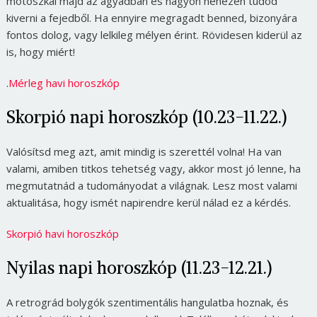
motoszkál majd az agyadban és nagyon nehezen tudod
kiverni a fejedből. Ha ennyire megragadt benned, bizonyára
fontos dolog, vagy lelkileg mélyen érint. Rövidesen kiderül az
is, hogy miért!
.
Mérleg havi horoszkóp
Skorpió napi horoszkóp (10.23-11.22.)
Valósítsd meg azt, amit mindig is szerettél volna! Ha van
valami, amiben titkos tehetség vagy, akkor most jó lenne, ha
megmutatnád a tudományodat a világnak. Lesz most valami
aktualitása, hogy ismét napirendre kerül nálad ez a kérdés.
Skorpió havi horoszkóp
Nyilas napi horoszkóp (11.23-12.21.)
A retrográd bolygók szentimentális hangulatba hoznak, és