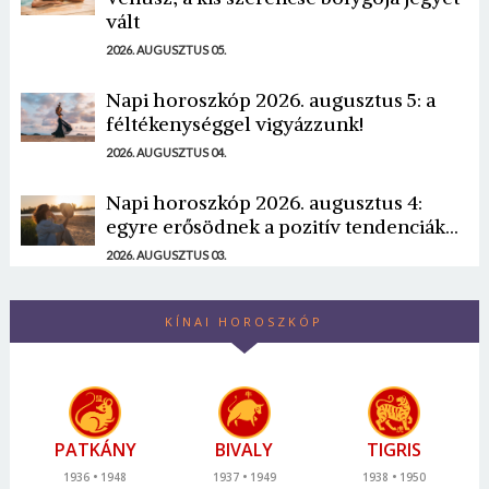
vált
2026. AUGUSZTUS 05.
Napi horoszkóp 2026. augusztus 5: a
féltékenységgel vigyázzunk!
2026. AUGUSZTUS 04.
Napi horoszkóp 2026. augusztus 4:
egyre erősödnek a pozitív tendenciák...
2026. AUGUSZTUS 03.
KÍNAI HOROSZKÓP
PATKÁNY
BIVALY
TIGRIS
1936
1948
1937
1949
1938
1950