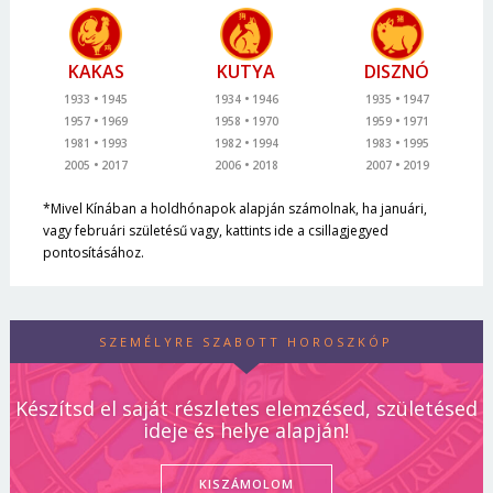
KAKAS
KUTYA
DISZNÓ
1933
1945
1934
1946
1935
1947
1957
1969
1958
1970
1959
1971
1981
1993
1982
1994
1983
1995
2005
2017
2006
2018
2007
2019
*Mivel Kínában a holdhónapok alapján számolnak, ha januári,
vagy februári születésű vagy, kattints ide a csillagjegyed
pontosításához.
SZEMÉLYRE SZABOTT HOROSZKÓP
Készítsd el saját részletes elemzésed, születésed
ideje és helye alapján!
KISZÁMOLOM