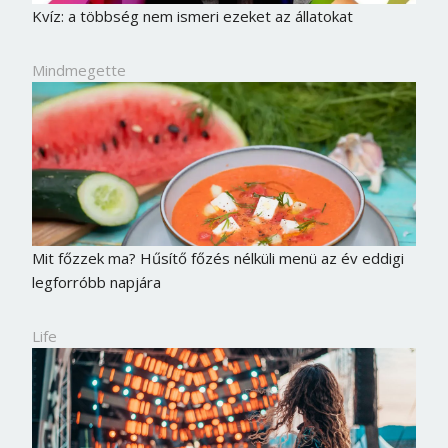
Kvíz: a többség nem ismeri ezeket az állatokat
Jelszó
Mindmegette
Mégse
Bejelentkezés
Mit főzzek ma? Hűsítő főzés nélküli menü az év eddigi
legforróbb napjára
Life