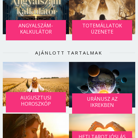
ANGYALSZÁM-
TOTEMÁLLATOK
KALKULÁTOR
ÜZENETE
AJÁNLOTT TARTALMAK
AUGUSZTUSI
URÁNUSZ AZ
HOROSZKÓP
IKREKBEN
HETI TAROT JÓSLÁS