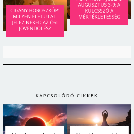
AUGUSZTUS 3-9: A
CIGÁNY HOROSZKÓP:
KULCSSZÓ A
MILYEN ÉLETUTAT
MÉRTÉKLETESSÉG
JELEZ NEKED AZ ŐSI
JÖVENDÖLÉS?
KAPCSOLÓDÓ CIKKEK