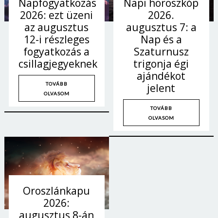
Napi horoszkóp
Napfogyatkozás
2026.
2026: ezt üzeni
augusztus 7: a
az augusztus
Nap és a
12-i részleges
Szaturnusz
fogyatkozás a
trigonja égi
csillagjegyeknek
ajándékot
TOVÁBB
jelent
OLVASOM
TOVÁBB
OLVASOM
Oroszlánkapu
2026:
augusztus 8-án