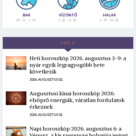
BAK
VÍZÖNTŐ
HALAK
XII. 22. - I. 19.
I. 20. - II. 18.
II. 19. - III. 20.
TOP 5
Heti horoszkóp 2026. augusztus 3-9: a
nyár egyik legragyogóbb hete
következik
2026. AUGUSZTUS 02.
Augusztusi kínai horoszkóp 2026:
elsöprő energiák, váratlan fordulatok
érkeznek
2026. AUGUSZTUS 01.
Napi horoszkóp 2026. augusztus 6: a
Vénusz, a kis szerencse bolygója jegyet