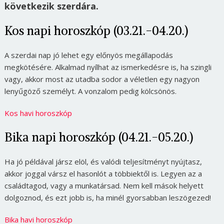
következik szerdára.
Kos napi horoszkóp (03.21.-04.20.)
A szerdai nap jó lehet egy előnyös megállapodás
megkötésére. Alkalmad nyílhat az ismerkedésre is, ha szingli
vagy, akkor most az utadba sodor a véletlen egy nagyon
lenyűgöző személyt. A vonzalom pedig kölcsönös.
Kos havi horoszkóp
Bika napi horoszkóp (04.21.-05.20.)
Ha jó példával jársz elöl, és valódi teljesítményt nyújtasz,
akkor joggal vársz el hasonlót a többiektől is. Legyen az a
családtagod, vagy a munkatársad. Nem kell mások helyett
dolgoznod, és ezt jobb is, ha minél gyorsabban leszögezed!
Bika havi horoszkóp