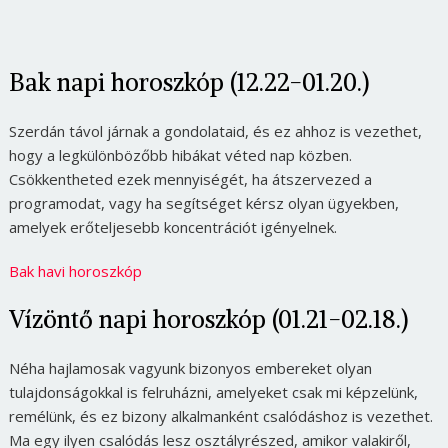
Bak napi horoszkóp (12.22-01.20.)
Szerdán távol járnak a gondolataid, és ez ahhoz is vezethet,
hogy a legkülönbözőbb hibákat véted nap közben.
Csökkentheted ezek mennyiségét, ha átszervezed a
programodat, vagy ha segítséget kérsz olyan ügyekben,
amelyek erőteljesebb koncentrációt igényelnek.
Bak havi horoszkóp
Vízöntő napi horoszkóp (01.21-02.18.)
Néha hajlamosak vagyunk bizonyos embereket olyan
tulajdonságokkal is felruházni, amelyeket csak mi képzelünk,
remélünk, és ez bizony alkalmanként csalódáshoz is vezethet.
Ma egy ilyen csalódás lesz osztályrészed, amikor valakiről,