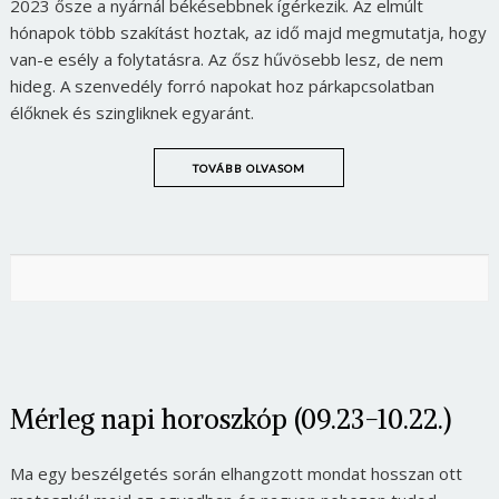
2023 ősze a nyárnál békésebbnek ígérkezik. Az elmúlt
hónapok több szakítást hoztak, az idő majd megmutatja, hogy
van-e esély a folytatásra. Az ősz hűvösebb lesz, de nem
hideg. A szenvedély forró napokat hoz párkapcsolatban
élőknek és szingliknek egyaránt.
TOVÁBB OLVASOM
Mérleg napi horoszkóp (09.23-10.22.)
Ma egy beszélgetés során elhangzott mondat hosszan ott