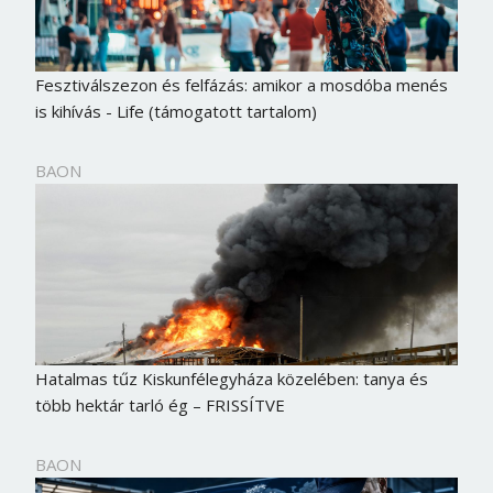
Fesztiválszezon és felfázás: amikor a mosdóba menés
is kihívás - Life (támogatott tartalom)
BAON
Hatalmas tűz Kiskunfélegyháza közelében: tanya és
több hektár tarló ég – FRISSÍTVE
BAON