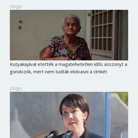
Origo
Kutyakajával etették a magatehetetlen idős asszonyt a
gondozók, mert nem tudták elolvasni a címkét
Origo