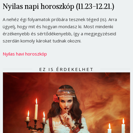
Nyilas napi horoszkóp (11.23-12.21.)
A nehéz égi folyamatok próbára tesznek téged (is). Arra
ügyelj, hogy mit és hogyan mondasz ki. Most mindenki
érzékenyebb és sértődékenyebb, így a megjegyzéseid
szerdán komoly károkat tudnak okozni.
Nyilas havi horoszkóp
EZ IS ÉRDEKELHET