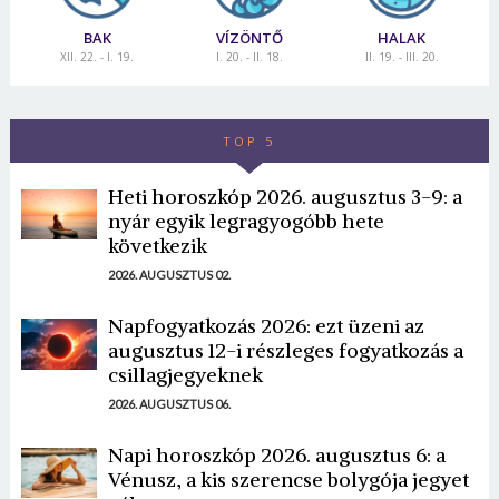
BAK
VÍZÖNTŐ
HALAK
XII. 22. - I. 19.
I. 20. - II. 18.
II. 19. - III. 20.
TOP 5
Heti horoszkóp 2026. augusztus 3-9: a
nyár egyik legragyogóbb hete
következik
2026. AUGUSZTUS 02.
Napfogyatkozás 2026: ezt üzeni az
augusztus 12-i részleges fogyatkozás a
csillagjegyeknek
2026. AUGUSZTUS 06.
Napi horoszkóp 2026. augusztus 6: a
Vénusz, a kis szerencse bolygója jegyet