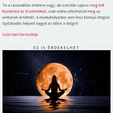
Te a racionalitás embere vagy, de szerdán sajnos
meg kell
küzdened az érzelmekkel,
csak utána célozhatod meg az
emberek értelmét. A munkahelyeden sem lesz könnyű dolgod.
Győzködés helyett hagyd az időre a dolgot!
Szűz havi horoszkóp
EZ IS ÉRDEKELHET