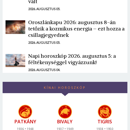
vált
2026. AUGUSZTUS 05.
Oroszlánkapu 2026: augusztus 8-án
tetőzik a kozmikus energia – ezt hozza a
csillagjegyednek
2026. AUGUSZTUS 05.
Napi horoszkóp 2026. augusztus 5: a
féltékenységgel vigyázzunk!
2026. AUGUSZTUS 04.
KÍNAI HOROSZKÓP
PATKÁNY
BIVALY
TIGRIS
1936
1948
1937
1949
1938
1950