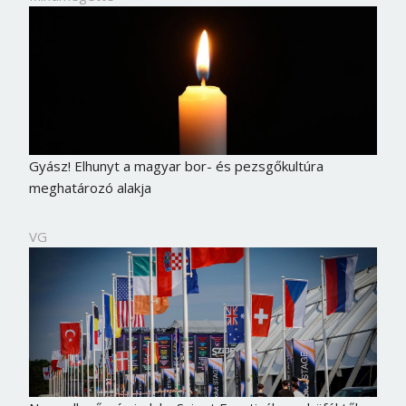
Gyász! Elhunyt a magyar bor- és pezsgőkultúra
meghatározó alakja
VG
Borsonline bejelentkezés
E-mail cím vagy felhasználónév