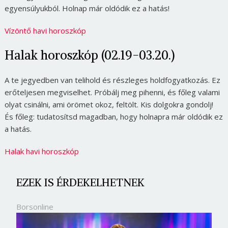
egyensúlyukból. Holnap már oldódik ez a hatás!
Vízöntő havi horoszkóp
Halak horoszkóp (02.19-03.20.)
A te jegyedben van telihold és részleges holdfogyatkozás. Ez
erőteljesen megviselhet. Próbálj meg pihenni, és főleg valami
olyat csinálni, ami örömet okoz, feltölt. Kis dolgokra gondolj!
És főleg: tudatosítsd magadban, hogy holnapra már oldódik ez
a hatás.
Halak havi horoszkóp
EZEK IS ÉRDEKELHETNEK
Borsonline