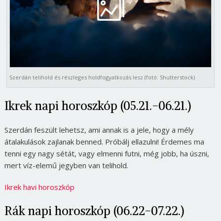
Szerdán telihold és részleges holdfogyatkozás lesz (fotó: Shutterstock)
Ikrek napi horoszkóp (05.21.-06.21.)
Szerdán feszült lehetsz, ami annak is a jele, hogy a mély
átalakulások zajlanak benned. Próbálj ellazulni! Érdemes ma
tenni egy nagy sétát, vagy elmenni futni, még jobb, ha úszni,
mert víz-elemű jegyben van telihold.
Ikrek havi horoszkóp
Rák napi horoszkóp (06.22-07.22.)