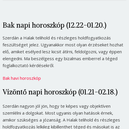
Bak napi horoszkóp (12.22-01.20.)
Szerdán a Halak telihold és részleges holdfogyatkozás
feszültséget jelez. Ugyanakkor most olyan érzéseket hozhat
elő, amiket esélyed lesz kicsit átírni, feldolgozni, vagy éppen
elengedni. Ma beszélgess egy bizalmas emberrel a téged
foglalkoztató kérdésekről.
Bak havi horoszkóp
Vízöntő napi horoszkóp (01.21-02.18.)
Szerdán nagyon jól jön, hogy te képes vagy objektíven
szemlélni a dolgokat. Most ugyanis olyan hatások érnek,
amikor szükséges a józanság. A Halak telihold és részleges
holdfogyatkozás lelkileg kibillenthet téged és másokat is az