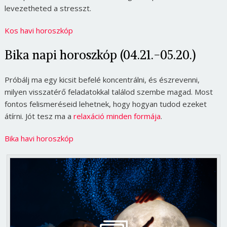
levezetheted a stresszt.
Kos havi horoszkóp
Bika napi horoszkóp (04.21.-05.20.)
Próbálj ma egy kicsit befelé koncentrálni, és észrevenni,
milyen visszatérő feladatokkal találod szembe magad. Most
fontos felismeréseid lehetnek, hogy hogyan tudod ezeket
átírni. Jót tesz ma a
relaxáció minden formája
.
Bika havi horoszkóp