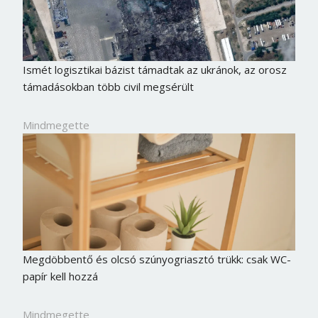
Ismét logisztikai bázist támadtak az ukránok, az orosz
támadásokban több civil megsérült
Mindmegette
Megdöbbentő és olcsó szúnyogriasztó trükk: csak WC-
papír kell hozzá
Mindmegette