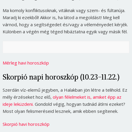
Ma komoly konfliktusoknak, vitáknak vagy szem- és fültanúja.
Maradj ki ezekből! Akkor is, ha látod a megoldást! Meg kell
várnod, hogy a segítségedet és/vagy a véleményedet kérjék.
Különben a végén még téged hibáztatna egyik vagy másik fél.
Mérleg havi horoszkóp
Skorpió napi horoszkóp (10.23-11.22.)
Szerdán víz-elemű jegyben, a Halakban jön létre a telihold. Ez
mély érzéseket hoz elő,
olyan félelmeket is, amiket épp az
ideje leküzdeni.
Gondold végig, hogyan tudnád átírni ezeket?
Most olyan felismeréseid lesznek, amik ebben segítenek.
Skorpió havi horoszkóp