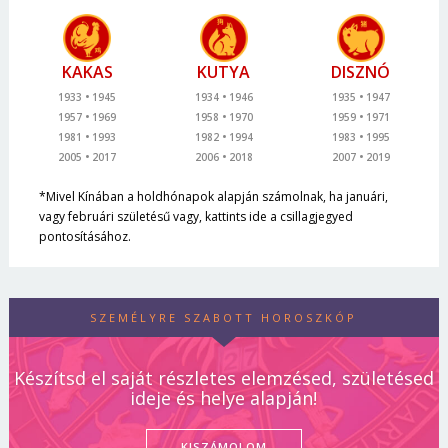
KAKAS
KUTYA
DISZNÓ
1933
1945
1934
1946
1935
1947
1957
1969
1958
1970
1959
1971
1981
1993
1982
1994
1983
1995
2005
2017
2006
2018
2007
2019
*Mivel Kínában a holdhónapok alapján számolnak, ha januári,
vagy februári születésű vagy, kattints ide a csillagjegyed
pontosításához.
SZEMÉLYRE SZABOTT HOROSZKÓP
Készítsd el saját részletes elemzésed, születésed
ideje és helye alapján!
KISZÁMOLOM