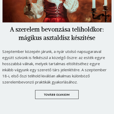
A szerelem bevonzása teliholdkor:
mágikus asztaldísz készítése
Szeptember közepén járunk, a nyár utolsó napsugaraival
együtt szívünk is felkészül a közelgő őszre: az esték egyre
hosszabbá válnak, melyek tartalmas eltöltéséhez egyre
inkább vágyunk egy szerető társ jelenlétére. A szeptember
18-i, első őszi telihold kiválóan alkalmas különböző
szerelembevonzó praktikák gyakorlásához.
TOVÁBB OLVASOM