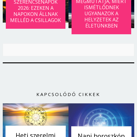
MEGMUTATJA, MIÉRT
SZERENCSENAPOK
ISMÉTLŐDNEK
2026: EZEKEN A
UGYANAZOK A
NAPOKON ÁLLNAK
HELYZETEK AZ
MELLÉD A CSILLAGOK
ÉLETÜNKBEN
KAPCSOLÓDÓ CIKKEK
Heti szerelmi
Napi horoszkóp