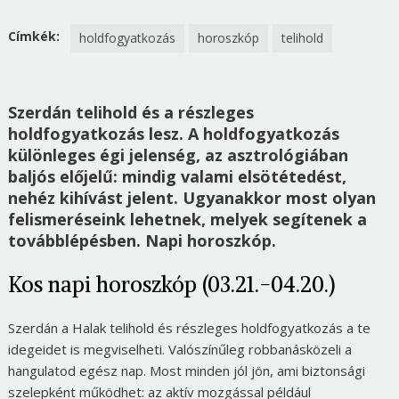
Címkék:
holdfogyatkozás
horoszkóp
telihold
Szerdán telihold és a részleges
holdfogyatkozás lesz. A holdfogyatkozás
különleges égi jelenség, az asztrológiában
baljós előjelű: mindig valami elsötétedést,
nehéz kihívást jelent. Ugyanakkor most olyan
felismeréseink lehetnek, melyek segítenek a
továbblépésben. Napi horoszkóp.
Kos napi horoszkóp (03.21.-04.20.)
Szerdán a Halak telihold és részleges holdfogyatkozás a te
idegeidet is megviselheti. Valószínűleg robbanásközeli a
hangulatod egész nap. Most minden jól jön, ami biztonsági
szelepként működhet: az aktív mozgással például