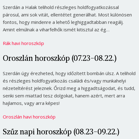
Szerdán a Halak telihold részleges holdfogyatkozással
párosul, ami sok vitát, ellentétet generálhat. Most különösen
fontos, hogy mindenre a lehető leghiggadtabban reagálj.
Amint elmúlnak a viharfelhők ismét kitisztul az ég…
Rák havi horoszkóp
Oroszlán horoszkóp (07.23-08.22.)
Szerdán úgy érezheted, hogy időzített bombán ülsz. A telihold
és részleges holdfogyatkozás családi és/vagy munkahelyi
nézeteltérést jeleznek. Őrizd meg a higgadtságodat, és tudd,
senki sem miattad tesz dolgokat, hanem azért, mert arra
hajlamos, vagy arra képes!
Oroszlán havi horoszkóp
Szűz napi horoszkóp (08.23-09.22.)