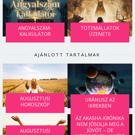
ANGYALSZÁM-
TOTEMÁLLATOK
KALKULÁTOR
ÜZENETE
AJÁNLOTT TARTALMAK
AUGUSZTUSI
URÁNUSZ AZ
HOROSZKÓP
IKREKBEN
AZ AKASHA-KRÓNIKA
NEM JÓSOLJA MEG A
JÖVŐT – DE
AUGUSZTUSI