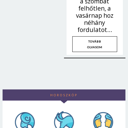
a szombat
felhőtlen, a
vasárnap hoz
néhány
fordulatot…
TOVÁBB
OLVASOM
HOROSZKÓP