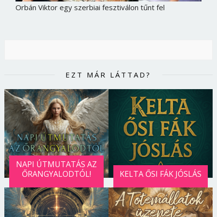
Orbán Viktor egy szerbiai fesztiválon tűnt fel
EZT MÁR LÁTTAD?
NAPI ÚTMUTATÁS AZ
ŐRANGYALODTÓL!
KELTA ŐSI FÁK JÓSLÁS