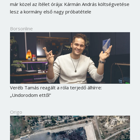
már közel az ítélet órája: Kármán András költségvetése
lesz a kormány első nagy próbatétele
Borsonline
Veréb Tamás reagált a róla terjedő álhírre:
„Undorodom ettől”
Origo