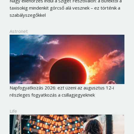
Nagy ellenőrzés indul a Sziget Fesztiválon: a büféktől a
Jelszó
taxisokig mindenkit górcső alá vesznek – ez történik a
szabályszegőkkel
Astronet
Mégse
Bejelentkezés
Napfogyatkozás 2026: ezt üzeni az augusztus 12-i
részleges fogyatkozás a csillagjegyeknek
Life