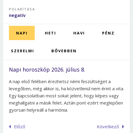
POLARÍTÁSA
negatív
NAPI
HETI
HAVI
PÉNZ
SZERELMI
BŐVEBBEN
Napi horoszkóp 2026. július 8.
A nap első felében érezhetsz némi feszültséget a
levegőben, még akkor is, ha közvetlenül nem érint a vita.
Egy kapcsolatban most sokat jelent, hogy képes vagy
meghallgatni a másik felet. Aztán pont ezért meglepően
gyorsan helyreáll a harmónia.
Előző
Következő