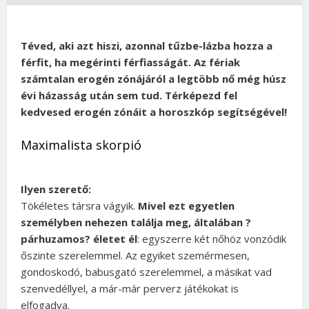
Téved, aki azt hiszi, azonnal tűzbe-lázba hozza a
férfit, ha megérinti férfiasságát. Az fériak
számtalan erogén zónájáról a legtöbb nő még húsz
évi házasság után sem tud. Térképezd fel
kedvesed erogén zónáit a horoszkóp segítségével!
Maximalista skorpió
Ilyen szerető:
Tökéletes társra vágyik.
Mivel ezt egyetlen
személyben nehezen találja meg, általában ?
párhuzamos? életet él
: egyszerre két nőhöz vonzódik
őszinte szerelemmel. Az egyiket szemérmesen,
gondoskodó, babusgató szerelemmel, a másikat vad
szenvedéllyel, a már-már perverz játékokat is
elfogadva.