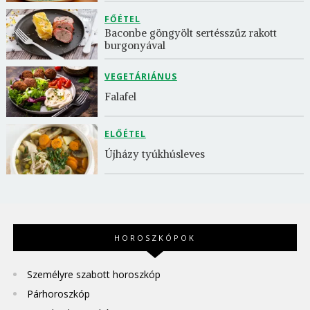
FŐÉTEL
Baconbe göngyölt sertésszűz rakott 
burgonyával
VEGETÁRIÁNUS
Falafel
ELŐÉTEL
Újházy tyúkhúsleves
HOROSZKÓPOK
Személyre szabott horoszkóp
Párhoroszkóp