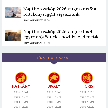
Napi horoszkóp 2026. augusztus 5: a
féltékenységgel vigyázzunk!
2026. AUGUSZTUS 04.
Napi horoszkóp 2026. augusztus 4:
egyre erősödnek a pozitív tendenciák...
2026. AUGUSZTUS 03.
KÍNAI HOROSZKÓP
PATKÁNY
BIVALY
TIGRIS
1936
1948
1937
1949
1938
1950
1960
1972
1961
1973
1962
1974
1984
1996
1985
1997
1986
1998
2008
2020
2009
2021
2010
2022