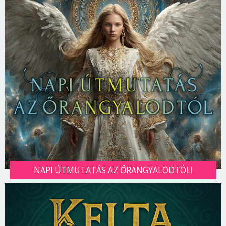
NAPI ÚTMUTATÁS AZ ŐRANGYALODTÓL!