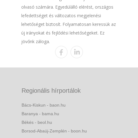
olvasó számára. Egyedülálló elérést, országos
lefedettséget és változatos megjelenési
lehetőséget biztosít. Folyamatosan keressük az
új irányokat és fejlődési lehetőségeket. Ez
jövőnk záloga.
Regionális hírportálok
Bács-Kiskun - baon.hu
Baranya - bama.hu
Békés - beol.hu
Borsod-Abaúj-Zemplén - boon.hu