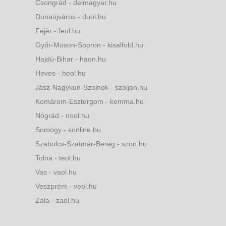
Csongrád - delmagyar.hu
Dunaújváros - duol.hu
Fejér - feol.hu
Győr-Moson-Sopron - kisalfold.hu
Hajdú-Bihar - haon.hu
Heves - heol.hu
Jász-Nagykun-Szolnok - szoljon.hu
Komárom-Esztergom - kemma.hu
Nógrád - nool.hu
Somogy - sonline.hu
Szabolcs-Szatmár-Bereg - szon.hu
Tolna - teol.hu
Vas - vaol.hu
Veszprém - veol.hu
Zala - zaol.hu