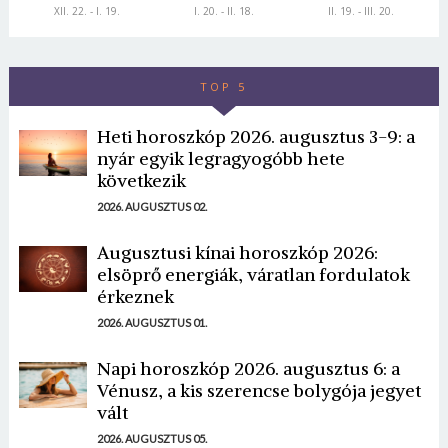
XII. 22. - I. 19.
I. 20. - II. 18.
II. 19. - III. 20.
A Skorpió jegyhez tartozó városok:
München, Genf,
Davos, Baltimore, Messina, Tokió, Nottingham, Danzig,
New Orleans, Washington, Cincinnati, Milwaukee,
TOP 5
Valencia, Liverpool, Halifax, Barcelona, Sydney
Heti horoszkóp 2026. augusztus 3-9: a
Idei úticélod:
Portugália
nyár egyik legragyogóbb hete
következik
2026. AUGUSZTUS 02.
Augusztusi kínai horoszkóp 2026:
elsöprő energiák, váratlan fordulatok
érkeznek
2026. AUGUSZTUS 01.
Napi horoszkóp 2026. augusztus 6: a
Vénusz, a kis szerencse bolygója jegyet
vált
2026. AUGUSZTUS 05.