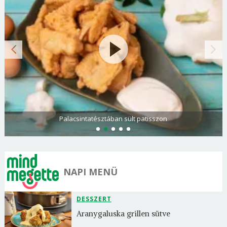
Paradicsomos rakott krumpli darált hússal
NAPI MENÜ
DESSZERT
Aranygaluska grillen sütve