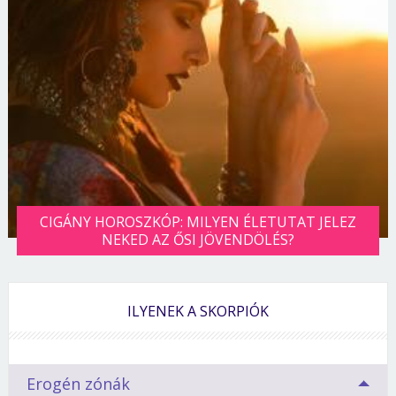
CIGÁNY HOROSZKÓP: MILYEN ÉLETUTAT JELEZ
NEKED AZ ŐSI JÖVENDÖLÉS?
ILYENEK A SKORPIÓK
Erogén zónák