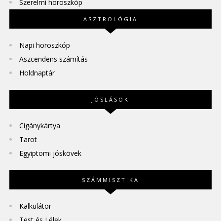
Szerelmi horoszkóp
ASZTROLÓGIA
Napi horoszkóp
Aszcendens számítás
Holdnaptár
JÓSLÁSOK
Cigánykártya
Tarot
Egyiptomi jóskövek
SZÁMMISZTIKA
Kalkulátor
Test és Lélek