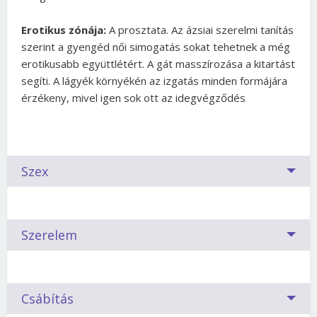
Erotikus zónája:
A prosztata. Az ázsiai szerelmi tanítás
szerint a gyengéd női simogatás sokat tehetnek a még
erotikusabb együttlétért. A gát masszírozása a kitartást
segíti. A lágyék környékén az izgatás minden formájára
érzékeny, mivel igen sok ott az idegvégződés
Szex
Párválasztáskor a legtöbb nőben számos kérdés
Szerelem
vetődik fel. Meg tudom hódítani? Miért nem vesz
észre? Illik hozzám egyáltalán? Ha Kos vagyok,
milyen csillagjegyű párral lehet kiegyensúlyozott
Kedvelem, szeretem, szerelmes vagyok belé,
kapcsolatom?
Csábítás
imádom, megőrülök érte, esetleg jó nálam? Mi,