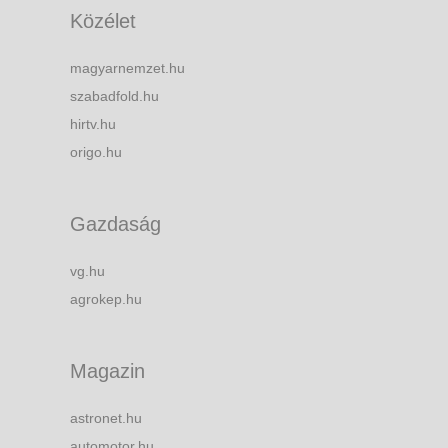
Közélet
magyarnemzet.hu
szabadfold.hu
hirtv.hu
origo.hu
Gazdaság
vg.hu
agrokep.hu
Magazin
astronet.hu
automotor.hu