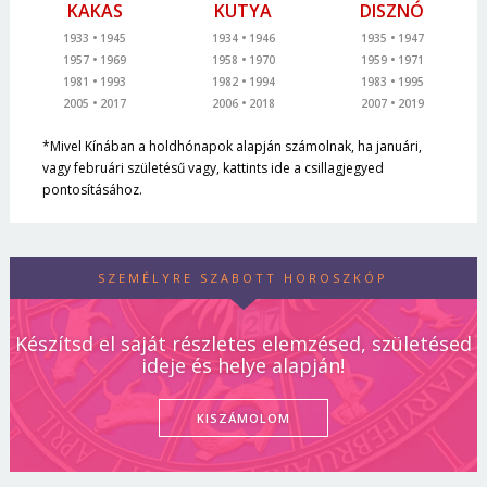
KAKAS
KUTYA
DISZNÓ
1933
1945
1934
1946
1935
1947
1957
1969
1958
1970
1959
1971
1981
1993
1982
1994
1983
1995
2005
2017
2006
2018
2007
2019
*Mivel Kínában a holdhónapok alapján számolnak, ha januári,
vagy februári születésű vagy, kattints ide a csillagjegyed
pontosításához.
SZEMÉLYRE SZABOTT HOROSZKÓP
Készítsd el saját részletes elemzésed, születésed
ideje és helye alapján!
KISZÁMOLOM