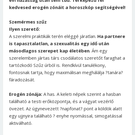
kedvesed erogén zónáit a horoszkóp segítségével!
Szemérmes szűz
Ilyen szerető:
A szerelmi praktikák terén eléggé járatlan.
Ha partnere
is tapasztalatlan, a szexualitás egy idő után
másodlagos szerepet kap életében
. Ám egy
szerelemben jártas társ csodálatos szeretőt faraghat a
tartózkodó Szűz úrból is. Rendkívül tanulékony,
fontosnak tartja, hogy maximálisan meghálálja ?tanára?
fáradozását.
Erogén zónája:
A has. A keleti népek szerint a hasban
található a testi erőközpontja, és a vágyat vezérlő
övezet. Az úgynevezett ?napfonat? pont a köldök alatt
egy ujjnyira található ? enyhe nyomással, simogatással
aktiválható.