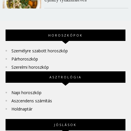
HOROSZKÓPOK
Személyre szabott horoszkóp
Párhoroszkóp
Szerelmi horoszkóp
ASZTROLÓGIA
Napi horoszkóp
Aszcendens számítás
Holdnaptár
JÓSLÁSOK