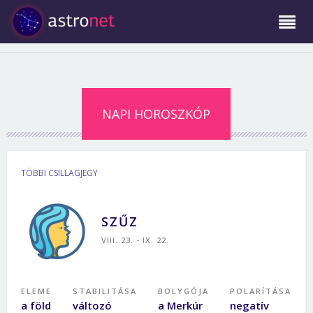
NAPI HOROSZKÓP
TÖBBI CSILLAGJEGY
SZŰZ
VIII. 23. - IX. 22.
ELEME
STABILITÁSA
BOLYGÓJA
POLARÍTÁSA
a föld
változó
a Merkúr
negatív