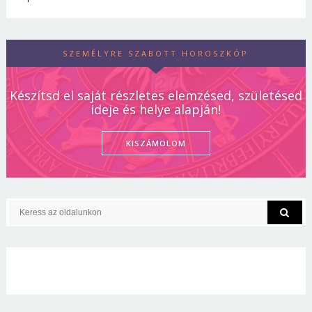
SZEMÉLYRE SZABOTT HOROSZKÓP
Készítsd el saját részletes elemzésed, születésed
ideje és helye alapján!
KISZÁMOLOM