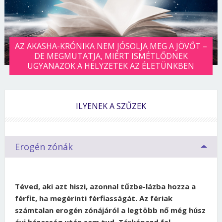
AZ AKASHA-KRÓNIKA NEM JÓSOLJA MEG A JÖVŐT –
DE MEGMUTATJA, MIÉRT ISMÉTLŐDNEK
UGYANAZOK A HELYZETEK AZ ÉLETÜNKBEN
ILYENEK A SZŰZEK
Erogén zónák
Téved, aki azt hiszi, azonnal tűzbe-lázba hozza a
férfit, ha megérinti férfiasságát. Az fériak
számtalan erogén zónájáról a legtöbb nő még húsz
évi házasság után sem tud. Térképezd fel