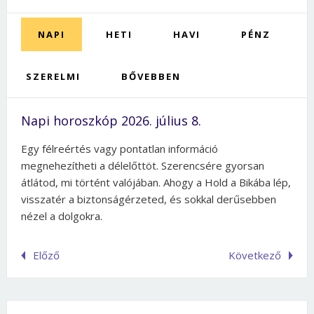
NAPI
HETI
HAVI
PÉNZ
SZERELMI
BŐVEBBEN
Napi horoszkóp 2026. július 8.
Egy félreértés vagy pontatlan információ
megnehezítheti a délelőttöt. Szerencsére gyorsan
átlátod, mi történt valójában. Ahogy a Hold a Bikába lép,
visszatér a biztonságérzeted, és sokkal derűsebben
nézel a dolgokra.
Előző
Következő