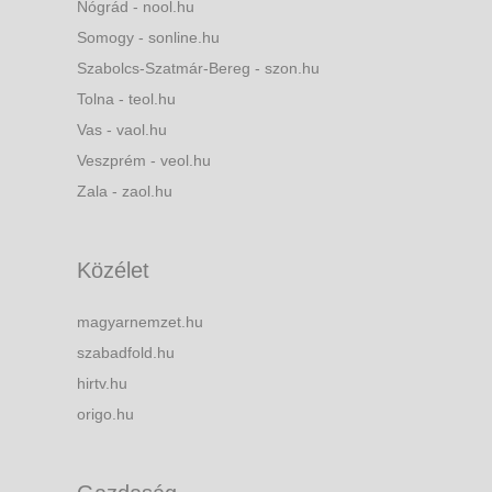
Nógrád - nool.hu
Somogy - sonline.hu
Szabolcs-Szatmár-Bereg - szon.hu
Tolna - teol.hu
Vas - vaol.hu
Veszprém - veol.hu
Zala - zaol.hu
Közélet
magyarnemzet.hu
szabadfold.hu
hirtv.hu
origo.hu