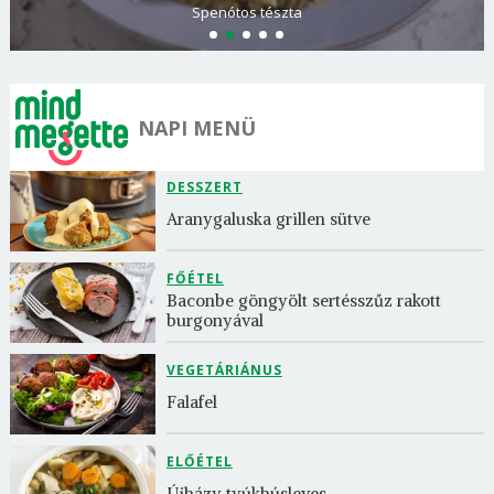
Görögdinnye-limonádé
NAPI MENÜ
DESSZERT
Aranygaluska grillen sütve
FŐÉTEL
Baconbe göngyölt sertésszűz rakott 
burgonyával
VEGETÁRIÁNUS
Falafel
ELŐÉTEL
Újházy tyúkhúsleves