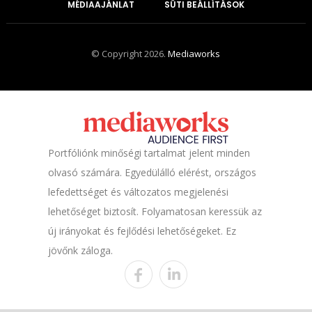
MÉDIAAJÁNLAT
SÜTI BEÁLLÍTÁSOK
© Copyright 2026.
Mediaworks
Portfóliónk minőségi tartalmat jelent minden
olvasó számára. Egyedülálló elérést, országos
lefedettséget és változatos megjelenési
lehetőséget biztosít. Folyamatosan keressük az
új irányokat és fejlődési lehetőségeket. Ez
jövőnk záloga.