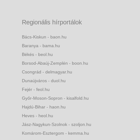
Regionális hírportálok
Bács-Kiskun - baon.hu
Baranya - bama.hu
Békés - beol.hu
Borsod-Abaúj-Zemplén - boon.hu
Csongrád - delmagyar.hu
Dunaújváros - duol.hu
Fejér - feol.hu
Győr-Moson-Sopron - kisalfold.hu
Hajdú-Bihar - haon.hu
Heves - heol.hu
Jász-Nagykun-Szolnok - szoljon.hu
Komárom-Esztergom - kemma.hu