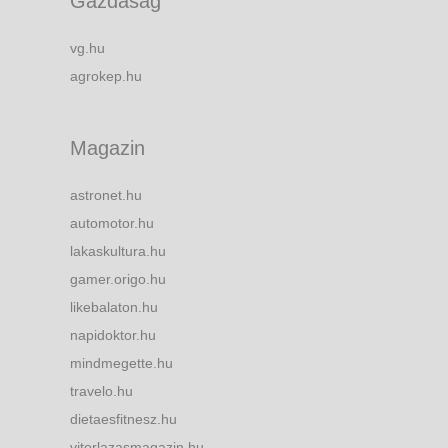
Gazdaság
vg.hu
agrokep.hu
Magazin
astronet.hu
automotor.hu
lakaskultura.hu
gamer.origo.hu
likebalaton.hu
napidoktor.hu
mindmegette.hu
travelo.hu
dietaesfitnesz.hu
vitorlazasmagazin.hu