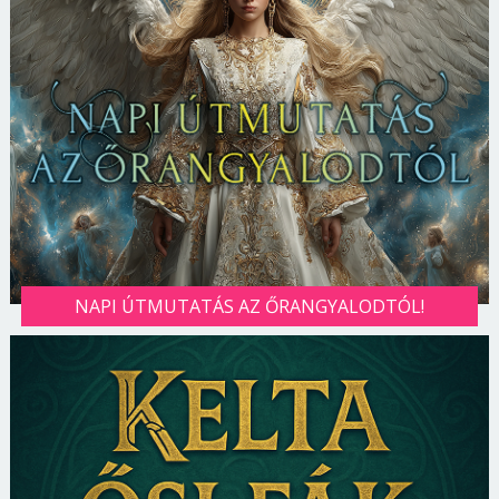
NAPI ÚTMUTATÁS AZ ŐRANGYALODTÓL!