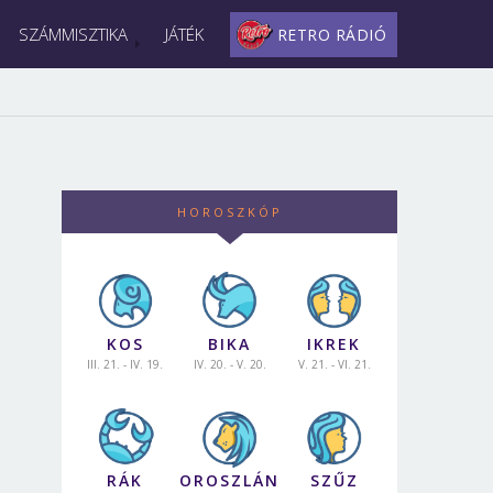
SZÁMMISZTIKA
JÁTÉK
RETRO RÁDIÓ
HOROSZKÓP
KOS
BIKA
IKREK
III. 21. - IV. 19.
IV. 20. - V. 20.
V. 21. - VI. 21.
RÁK
OROSZLÁN
SZŰZ