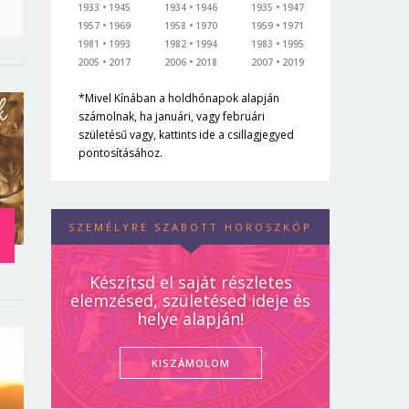
1933
1945
1934
1946
1935
1947
1957
1969
1958
1970
1959
1971
1981
1993
1982
1994
1983
1995
2005
2017
2006
2018
2007
2019
*Mivel Kínában a holdhónapok alapján
számolnak, ha januári, vagy februári
születésű vagy, kattints ide a csillagjegyed
pontosításához.
SZEMÉLYRE SZABOTT HOROSZKÓP
Készítsd el saját részletes
elemzésed, születésed ideje és
helye alapján!
KISZÁMOLOM