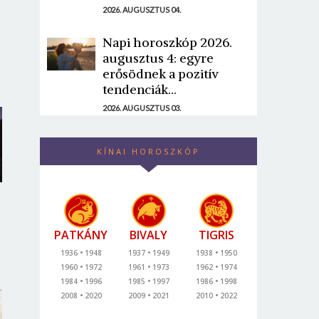
2026. AUGUSZTUS 04.
Napi horoszkóp 2026.
augusztus 4: egyre
erősödnek a pozitív
tendenciák...
2026. AUGUSZTUS 03.
KÍNAI HOROSZKÓP
PATKÁNY
BIVALY
TIGRIS
1936
1948
1937
1949
1938
1950
1960
1972
1961
1973
1962
1974
1984
1996
1985
1997
1986
1998
2008
2020
2009
2021
2010
2022