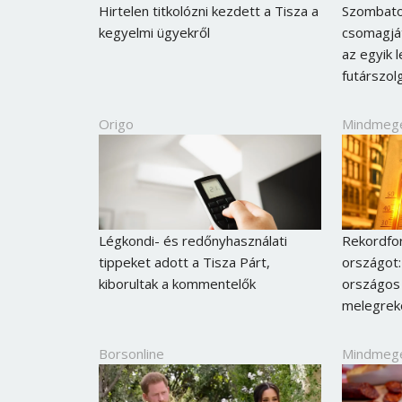
Hirtelen titkolózni kezdett a Tisza a
Szombato
kegyelmi ügyekről
csomagját
az egyik
futárszol
Origo
Mindmeg
Légkondi- és redőnyhasználati
Rekordfor
tippeket adott a Tisza Párt,
országot:
kiborultak a kommentelők
országos 
melegreko
Borsonline
Mindmeg