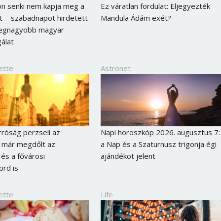
n senki nem kapja meg a
Ez váratlan fordulat: Eljegyezték
 − szabadnapot hirdetett
Mandula Ádám exét?
 legnagyobb magyar
gálat
ette
Astronet
róság perzseli az
Napi horoszkóp 2026. augusztus 7:
 már megdőlt az
a Nap és a Szaturnusz trigonja égi
és a fővárosi
ajándékot jelent
rd is
ette
Life