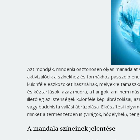
Azt mondják, mindenki ösztönösen olyan manadalát 
aktivizálódik a színekhez és formákhoz passzoló ener
különféle eszközöket használnak, melyekre támaszkod
és kéztartások, azaz mudra, a hangok, ami nem má
illetőleg az istenségek különféle képi ábrázolásai, a
vagy buddhista vallási ábrázolása. Elkészítési foly
minket a természetben is (virágok, hópelyhek), tenge
A mandala színeinek jelentése: