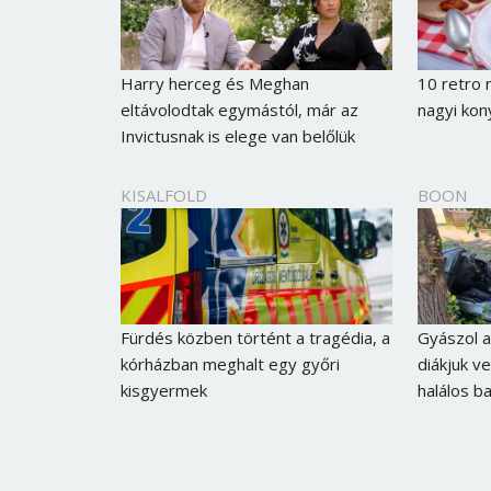
Harry herceg és Meghan
10 retro 
eltávolodtak egymástól, már az
nagyi kon
Invictusnak is elege van belőlük
KISALFOLD
BOON
Fürdés közben történt a tragédia, a
Gyászol a 
kórházban meghalt egy győri
diákjuk ve
kisgyermek
halálos b