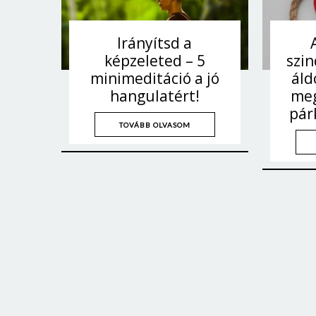
Irányítsd a
képzeleted – 5
szin
minimeditáció a jó
áld
hangulatért!
meg
pár
TOVÁBB OLVASOM