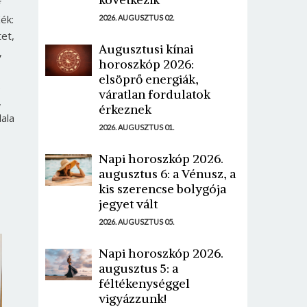
*
ék:
2026. AUGUSZTUS 02.
tet,
Augusztusi kínai
,
horoszkóp 2026:
elsöprő energiák,
.
váratlan fordulatok
,
érkeznek
ala
2026. AUGUSZTUS 01.
Napi horoszkóp 2026.
augusztus 6: a Vénusz, a
kis szerencse bolygója
jegyet vált
2026. AUGUSZTUS 05.
Napi horoszkóp 2026.
augusztus 5: a
féltékenységgel
vigyázzunk!