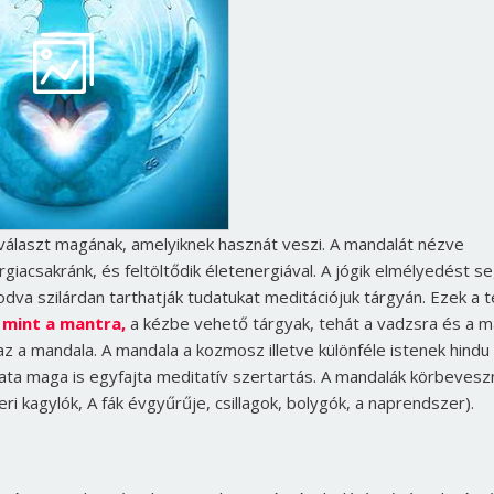
választ magának, amelyiknek hasznát veszi. A mandalát nézve
giacsakránk, és feltöltődik életenergiával. A jógik elmélyedést se
va szilárdan tarthatják tudatukat meditációjuk tárgyán. Ezek a t
s
mint a mantra,
a kézbe vehető tárgyak, tehát a vadzsra és a m
zaz a mandala. A mandala a kozmosz illetve különféle istenek hindu
amata maga is egyfajta meditatív szertartás. A mandalák körbeves
ri kagylók, A fák évgyűrűje, csillagok, bolygók, a naprendszer).