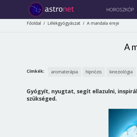
HOROSZKÓP
Főoldal
/
Lélekgyógyászat
/
A mandala ereje
A m
Címkék:
aromaterápia
hipnózis
kineziológia
Gyógyít, nyugtat, segít ellazulni, inspir
szükséged.