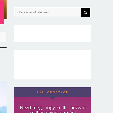
:
PÁRHOROSZKÓP
Nézd meg, hogy ki illik hozzád
csillagjegyed alapján!