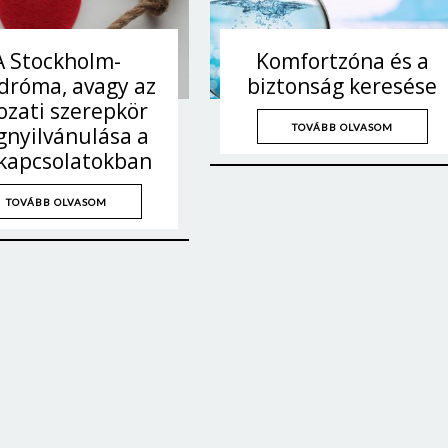
A Stockholm-
Komfortzóna és a
dróma, avagy az
biztonság keresése
ozati szerepkör
TOVÁBB OLVASOM
nyilvánulása a
kapcsolatokban
TOVÁBB OLVASOM