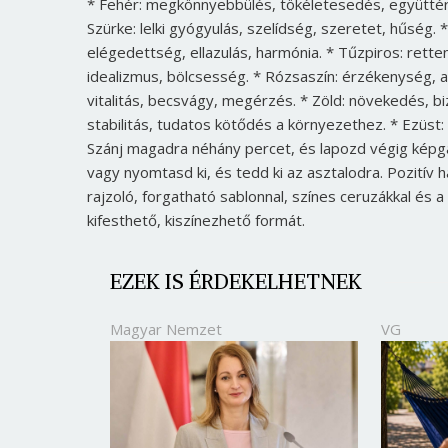
* Fehér: megkönnyebbülés, tökéletesedés, együttérzé
Szürke: lelki gyógyulás, szelídség, szeretet, hűség. 
elégedettség, ellazulás, harmónia. * Tűzpiros: rett
idealizmus, bölcsesség. * Rózsaszín: érzékenység, a
vitalitás, becsvágy, megérzés. * Zöld: növekedés, bi
stabilitás, tudatos kötődés a környezethez. * Ezüst:
Szánj magadra néhány percet, és lapozd végig képg
vagy nyomtasd ki, és tedd ki az asztalodra. Pozitív h
rajzoló, forgatható sablonnal, színes ceruzákkal és a
kifesthető, kiszínezhető formát.
EZEK IS ÉRDEKELHETNEK
Magyar Nemzet
VG