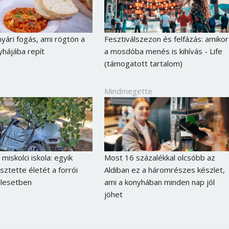
nyári fogás, ami rögtön a
Fesztiválszezon és felfázás: amikor
yhájába repít
a mosdóba menés is kihívás - Life
(támogatott tartalom)
Mindmegette
miskolci iskola: egyik
Most 16 százalékkal olcsóbb az
sztette életét a forrói
Aldiban ez a háromrészes készlet,
Borsonline bejelentkezés
alesetben
ami a konyhában minden nap jól
jöhet
E-mail cím vagy felhasználónév