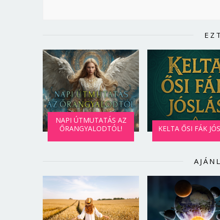
EZ
NAPI ÚTMUTATÁS AZ
ŐRANGYALODTÓL!
KELTA ŐSI FÁK JÓ
AJÁN