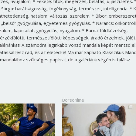
s, nyugalom. * Fekete: titok, megérzés, belátás, újjászületés. 
* Sárga: barátságosság, fogékonyság, természet, intelligencia. * K
enthetetlenség, hatalom, változás, szerelem. * Bíbor: emberszere
 „belső” gyógyulása, egyetemes gyógyulás. * Narancs: önkontroll
zalom, kapcsolat, gyógyulás, nyugalom. * Barna: földközelség,
 érzékfölötti, természetfölötti képességek, áradó érzelmek, jólét
alériánkat! A számodra leginkább vonzó mandala képét mentsd el
atással lesz rád, és az életedre!
Ma már kapható Klasszikus Mand
 mandalához szükséges papírral, de a galériánk végén is találsz
Borsonline