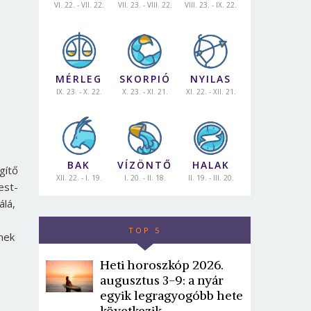
VI. 22. - VII. 22.
VII. 23. - VIII. 22.
VIII. 23. - IX. 22.
MÉRLEG
SKORPIÓ
NYILAS
IX. 23. - X. 22.
X. 23. - XI. 21.
XI. 22. - XII. 21.
BAK
VÍZÖNTŐ
HALAK
gítő
XII. 22. - I. 19.
I. 20. - II. 18.
II. 19. - III. 20.
est-
álá,
TOP 5
znek
Heti horoszkóp 2026.
augusztus 3-9: a nyár
egyik legragyogóbb hete
következik