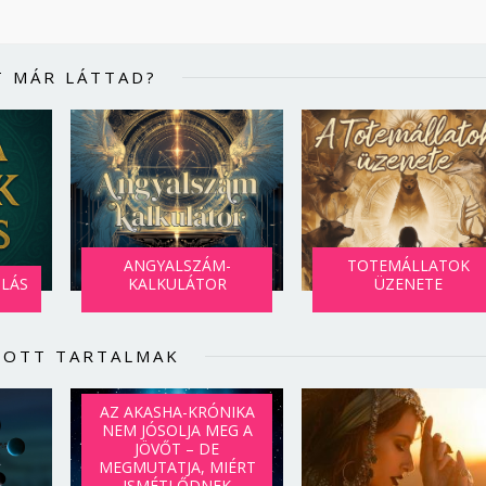
Jelszó
T MÁR LÁTTAD?
Mégse
Bejelentkezés
ANGYALSZÁM-
TOTEMÁLLATOK
SLÁS
KALKULÁTOR
ÜZENETE
LOTT TARTALMAK
AZ AKASHA-KRÓNIKA
NEM JÓSOLJA MEG A
JÖVŐT – DE
MEGMUTATJA, MIÉRT
ISMÉTLŐDNEK