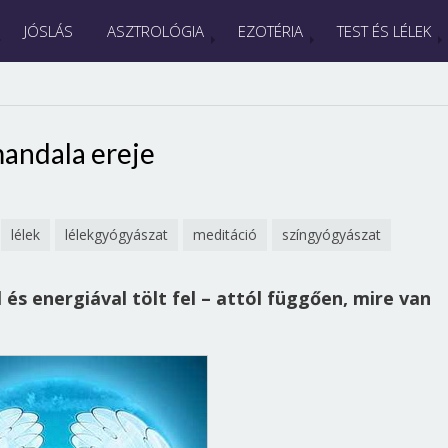
JÓSLÁS
ASZTROLÓGIA
EZOTÉRIA
TEST ÉS LÉLEK
andala ereje
lélek
lélekgyógyászat
meditáció
színgyógyászat
ál és energiával tölt fel – attól függően, mire van