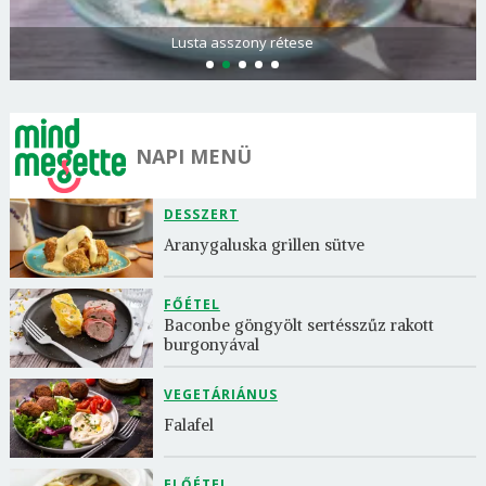
Spenótos palacsinta tejföllel töltve
NAPI MENÜ
DESSZERT
Aranygaluska grillen sütve
FŐÉTEL
Baconbe göngyölt sertésszűz rakott 
burgonyával
VEGETÁRIÁNUS
Falafel
ELŐÉTEL