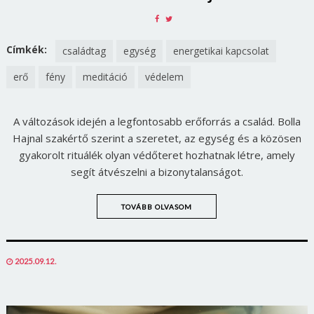
SHARE
SHARE
ON
ON
FACEBOOK
TWITTER
Címkék:
családtag
egység
energetikai kapcsolat
erő
fény
meditáció
védelem
A változások idején a legfontosabb erőforrás a család. Bolla
Hajnal szakértő szerint a szeretet, az egység és a közösen
gyakorolt rituálék olyan védőteret hozhatnak létre, amely
segít átvészelni a bizonytalanságot.
TOVÁBB OLVASOM
POSTED
2025.09.12.
ON