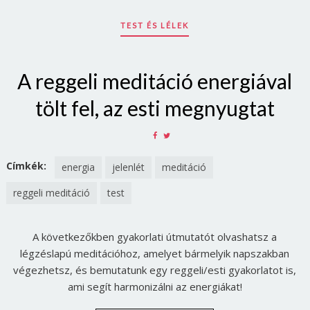
TEST ÉS LÉLEK
A reggeli meditáció energiával
tölt fel, az esti megnyugtat
SHARE
SHARE
ON
ON
FACEBOOK
TWITTER
Címkék:
energia
jelenlét
meditáció
reggeli meditáció
test
A következőkben gyakorlati útmutatót olvashatsz a
légzéslapú meditációhoz, amelyet bármelyik napszakban
végezhetsz, és bemutatunk egy reggeli/esti gyakorlatot is,
ami segít harmonizálni az energiákat!