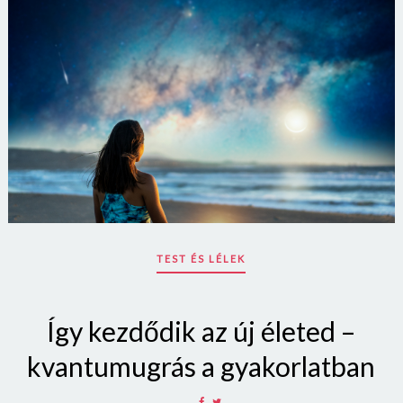
Jelszó
Mégse
Bejelentkezés
TEST ÉS LÉLEK
Így kezdődik az új életed –
kvantumugrás a gyakorlatban
SHARE
SHARE