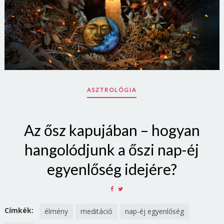
ASZTROLÓGIA
Az ősz kapujában – hogyan
hangolódjunk a őszi nap-éj
egyenlőség idejére?
SHARE
SHARE
ON
ON
FACEBOOK
TWITTER
Címkék:
élmény
meditáció
nap-éj egyenlőség