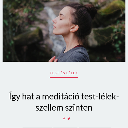
TEST ÉS LÉLEK
Így hat a meditáció test-lélek-
szellem szinten
SHARE
SHARE
ON
ON