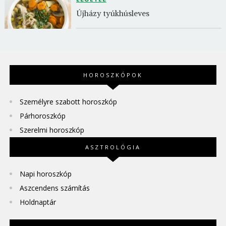
Újházy tyúkhúsleves
HOROSZKÓPOK
Személyre szabott horoszkóp
Párhoroszkóp
Szerelmi horoszkóp
ASZTROLÓGIA
Napi horoszkóp
Aszcendens számítás
Holdnaptár