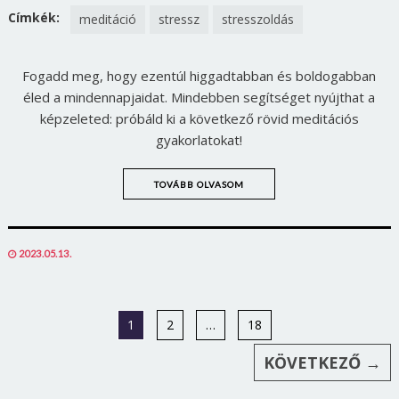
FACEBOOK
TWITTER
Címkék:
meditáció
stressz
stresszoldás
Fogadd meg, hogy ezentúl higgadtabban és boldogabban
éled a mindennapjaidat. Mindebben segítséget nyújthat a
képzeleted: próbáld ki a következő rövid meditációs
gyakorlatokat!
TOVÁBB OLVASOM
POSTED
2023.05.13.
ON
1
2
…
18
KÖVETKEZŐ →