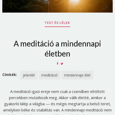
TEST ÉS LÉLEK
A meditáció a mindennapi
életben
SHARE
SHARE
ON
ON
FACEBOOK
TWITTER
Címkék:
jelenlét
meditáció
mindennapi élet
A meditáció igazi ereje nem csak a csendben eltöltött
percekben mutatkozik meg. Akkor válik életté, amikor a
gyakorló kilép a világba — és mégis megtartja a belső teret,
amelyben béke és stabilitás van. A mindennapi meditáció nem