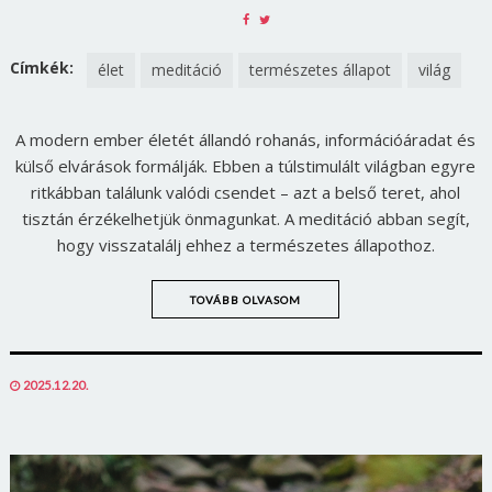
SHARE
SHARE
ON
ON
FACEBOOK
TWITTER
Címkék:
élet
meditáció
természetes állapot
világ
A modern ember életét állandó rohanás, információáradat és
külső elvárások formálják. Ebben a túlstimulált világban egyre
ritkábban találunk valódi csendet – azt a belső teret, ahol
tisztán érzékelhetjük önmagunkat. A meditáció abban segít,
hogy visszatalálj ehhez a természetes állapothoz.
TOVÁBB OLVASOM
POSTED
2025.12.20.
ON