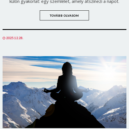
külön gyakorlat: egy szemlélet, amely átszínezi a napot.
TOVÁBB OLVASOM
POSTED
2025.12.28.
ON