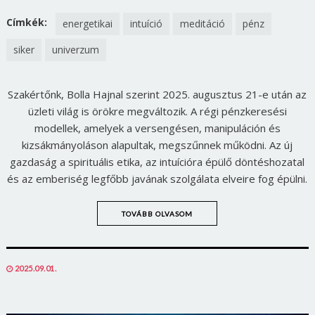
ON
ON
FACEBOOK
TWITTER
Címkék:
energetikai
intuíció
meditáció
pénz
siker
univerzum
Szakértőnk, Bolla Hajnal szerint 2025. augusztus 21-e után az
üzleti világ is örökre megváltozik. A régi pénzkeresési
modellek, amelyek a versengésen, manipuláción és
kizsákmányoláson alapultak, megszűnnek működni. Az új
gazdaság a spirituális etika, az intuícióra épülő döntéshozatal
és az emberiség legfőbb javának szolgálata elveire fog épülni.
TOVÁBB OLVASOM
Borsonline bejelentkezés
POSTED
2025.09.01.
E-mail cím vagy felhasználónév
ON