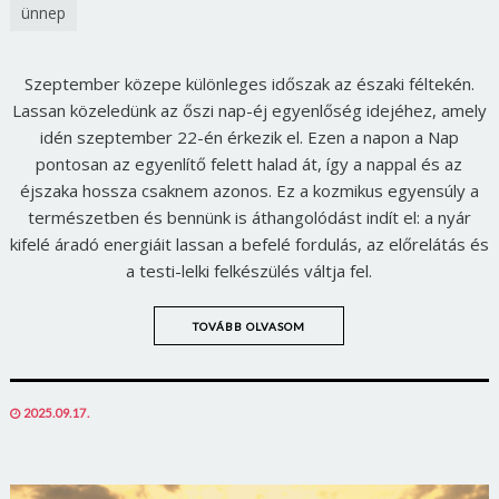
ünnep
Szeptember közepe különleges időszak az északi féltekén.
Lassan közeledünk az őszi nap-éj egyenlőség idejéhez, amely
idén szeptember 22-én érkezik el. Ezen a napon a Nap
pontosan az egyenlítő felett halad át, így a nappal és az
éjszaka hossza csaknem azonos. Ez a kozmikus egyensúly a
természetben és bennünk is áthangolódást indít el: a nyár
kifelé áradó energiáit lassan a befelé fordulás, az előrelátás és
a testi-lelki felkészülés váltja fel.
TOVÁBB OLVASOM
POSTED
2025.09.17.
ON