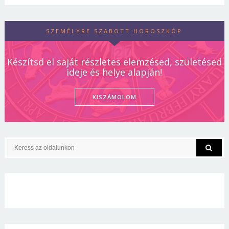
SZEMÉLYRE SZABOTT HOROSZKÓP
Készítsd el saját részletes elemzésed, születésed
ideje és helye alapján!
KISZÁMOLOM