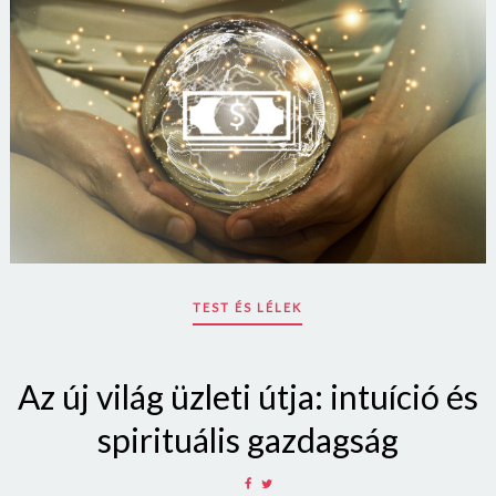
TEST ÉS LÉLEK
Az új világ üzleti útja: intuíció és
spirituális gazdagság
SHARE
SHARE