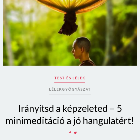
TEST ÉS LÉLEK
LÉLEKGYÓGYÁSZAT
Irányítsd a képzeleted – 5
minimeditáció a jó hangulatért!
SHARE
SHARE
ON
ON