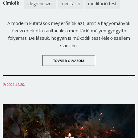
FACEBOOK
TWITTER
Címkék:
idegrendszer
meditáció
meditáció test
A modern kutatások megerősítik azt, amit a hagyományok
évezredek óta tanítanak: a meditáció mélyen gyógyító
folyamat. De lássuk, hogyan is működik test-lélek-szellem
szintjén!
TOVÁBB OLVASOM
POSTED
2025.12.20.
ON