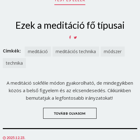
Ezek a meditáció fő típusai
SHARE
SHARE
ON
ON
FACEBOOK
TWITTER
Címkék:
meditáció
meditációs technika
módszer
technika
A meditáció sokféle módon gyakorolható, de mindegyikben
közös a belső figyelem és az elcsendesedés. Cikkünkben
bemutatjuk a legfontosabb irányzatokat!
TOVÁBB OLVASOM
POSTED
2025.12.23.