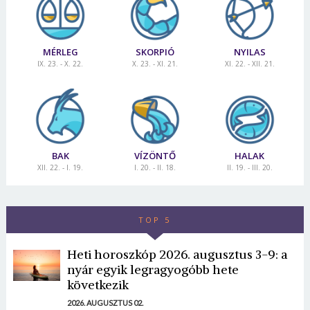
MÉRLEG
SKORPIÓ
NYILAS
IX. 23. - X. 22.
X. 23. - XI. 21.
XI. 22. - XII. 21.
BAK
VÍZÖNTŐ
HALAK
XII. 22. - I. 19.
I. 20. - II. 18.
II. 19. - III. 20.
TOP 5
Heti horoszkóp 2026. augusztus 3-9: a
nyár egyik legragyogóbb hete
következik
2026. AUGUSZTUS 02.