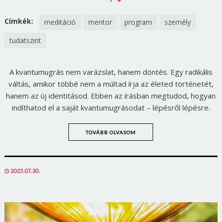
ON
ON
FACEBOOK
TWITTER
Címkék:
meditáció
mentor
program
személy
tudatszint
A kvantumugrás nem varázslat, hanem döntés. Egy radikális
váltás, amikor többé nem a múltad írja az életed történetét,
hanem az új identitásod. Ebben az írásban megtudod, hogyan
indíthatod el a saját kvantumugrásodat – lépésről lépésre.
TOVÁBB OLVASOM
POSTED
2025.07.30.
ON