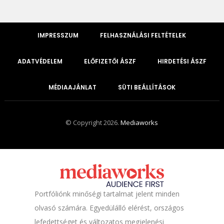
IMPRESSZUM
FELHASZNÁLÁSI FELTÉTELEK
ADATVÉDELEM
ELŐFIZETŐI ÁSZF
HIRDETÉSI ÁSZF
MÉDIAAJÁNLAT
SÜTI BEÁLLÍTÁSOK
© Copyright 2026.
Mediaworks
Portfóliónk minőségi tartalmat jelent minden
olvasó számára. Egyedülálló elérést, országos
lefedettséget és változatos megjelenési