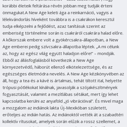
korábbi életeik feltárása révén jobban meg tudják érteni
önmagukat.A New Age keleti ága a reinkarnáció, vagyis a
lélekvándorlás híveként továbbra is a csakrákon keresztül
tudja elképzelni a fejlődést, azaz tanításuk szerint az
emberiség történelme során is csakráról csakrára halad előre.
A kőkorszak embere volt a gyökércsakra-állapotban, a New
Age emberei pedig szívcsakra-állapotba léptek. „A mi célunk
az, hogy az egész világ együtt haladjon előre!” – mondják.
Ebből az állásfoglalásból következik a New Age
környezetvédő, háborút ellenző elkötelezettsége, és az
egészséges életmódra nevelés. A New Age kézikönyvében az
áll, hogy a tea és a kávé is ártalmas, tehát tiltott ital, helyette
trópusi pótlékokat kínálnak, javasolják a szójakészítmények
fogyasztását, valamint a mezítlábas sétákat, mert így lehet
kapcsolatba kerülni az anyaföld „jó vibrációival”. És mivel maga
a mozgalom az indiánok lakta Új-Mexikóban született,
erőteljes az indián hatás. Az indiánoktól vették át a szabadtéri
kollektív rítusokat, amelyek során elűzik a rossz szellemet, a