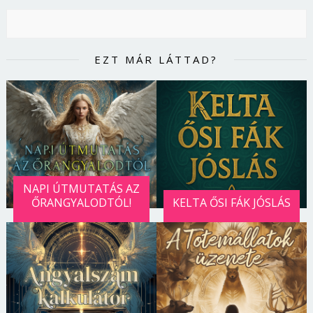
EZT MÁR LÁTTAD?
NAPI ÚTMUTATÁS AZ
ŐRANGYALODTÓL!
KELTA ŐSI FÁK JÓSLÁS
Borsonline bejelentkezés
E-mail cím vagy felhasználónév