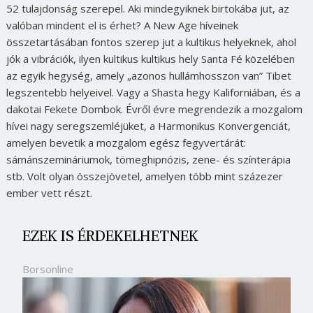
52 tulajdonság szerepel. Aki mindegyiknek birtokába jut, az
valóban mindent el is érhet? A New Age híveinek
összetartásában fontos szerep jut a kultikus helyeknek, ahol
jók a vibrációk, ilyen kultikus kultikus hely Santa Fé közelében
az egyik hegység, amely „azonos hullámhosszon van” Tibet
legszentebb helyeivel. Vagy a Shasta hegy Kaliforniában, és a
dakotai Fekete Dombok. Évről évre megrendezik a mozgalom
hívei nagy seregszemléjüket, a Harmonikus Konvergenciát,
amelyen bevetik a mozgalom egész fegyvertárát:
sámánszemináriumok, tömeghipnózis, zene- és színterápia
stb. Volt olyan összejövetel, amelyen több mint százezer
ember vett részt.
EZEK IS ÉRDEKELHETNEK
Borsonline