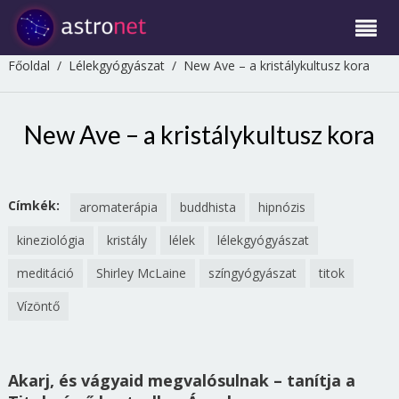
Főoldal
/
Lélekgyógyászat
/
New Ave – a kristálykultusz kora
New Ave – a kristálykultusz kora
Címkék:
aromaterápia
buddhista
hipnózis
kineziológia
kristály
lélek
lélekgyógyászat
meditáció
Shirley McLaine
színgyógyászat
titok
Vízöntő
Akarj, és vágyaid megvalósulnak – tanítja a