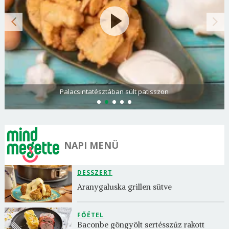
Paradicsomos rakott krumpli darált hússal
NAPI MENÜ
DESSZERT
Aranygaluska grillen sütve
FŐÉTEL
Baconbe göngyölt sertésszűz rakott 