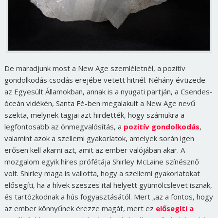
De maradjunk most a New Age szemléletnél, a pozitív
gondolkodás csodás erejébe vetett hitnél. Néhány évtizede
az Egyesült Államokban, annak is a nyugati partján, a Csendes-
óceán vidékén, Santa Fé-ben megalakult a New Age nevű
szekta, melynek tagjai azt hirdették, hogy számukra a
legfontosabb az önmegvalósítás, a
pozitív gondolkodás
,
valamint azok a szellemi gyakorlatok, amelyek során igen
erősen kell akarni azt, amit az ember valójában akar. A
mozgalom egyik híres prófétája Shirley McLaine színésznő
volt. Shirley maga is vallotta, hogy a szellemi gyakorlatokat
elősegíti, ha a hívek szeszes ital helyett gyümölcslevet isznak,
és tartózkodnak a hús fogyasztásától. Mert „az a fontos, hogy
az ember könnyűnek érezze magát, mert ez
elősegíti a