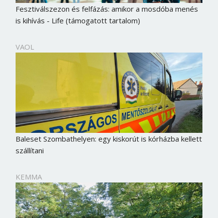
Fesztiválszezon és felfázás: amikor a mosdóba menés
is kihívás - Life (támogatott tartalom)
VAOL
Baleset Szombathelyen: egy kiskorút is kórházba kellett
szállítani
KEMMA