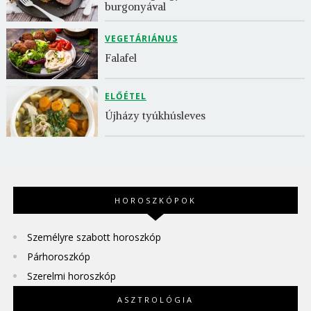
burgonyával
VEGETÁRIÁNUS
Falafel
ELŐÉTEL
Újházy tyúkhúsleves
HOROSZKÓPOK
Személyre szabott horoszkóp
Párhoroszkóp
Szerelmi horoszkóp
ASZTROLÓGIA