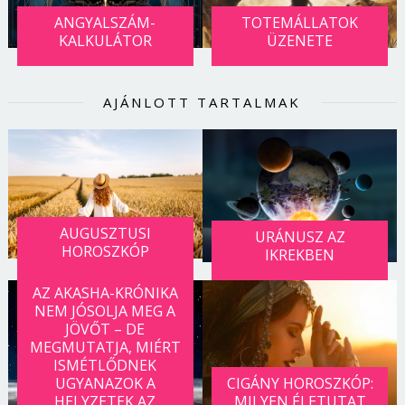
Jelszó
ANGYALSZÁM-
TOTEMÁLLATOK
KALKULÁTOR
ÜZENETE
Mégse
Bejelentkezés
AJÁNLOTT TARTALMAK
AUGUSZTUSI
URÁNUSZ AZ
HOROSZKÓP
IKREKBEN
AZ AKASHA-KRÓNIKA
NEM JÓSOLJA MEG A
JÖVŐT – DE
MEGMUTATJA, MIÉRT
ISMÉTLŐDNEK
UGYANAZOK A
CIGÁNY HOROSZKÓP:
HELYZETEK AZ
MILYEN ÉLETUTAT