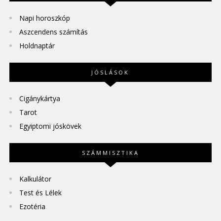
Napi horoszkóp
Aszcendens számítás
Holdnaptár
JÓSLÁSOK
Cigánykártya
Tarot
Egyiptomi jóskövek
SZÁMMISZTIKA
Kalkulátor
Test és Lélek
Ezotéria