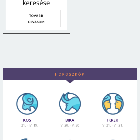
keresése
TOVÁBB
OLVASOM
HOROSZKÓP
KOS
BIKA
IKREK
III. 21. - IV. 19.
IV. 20. - V. 20.
V. 21. - VI. 21.