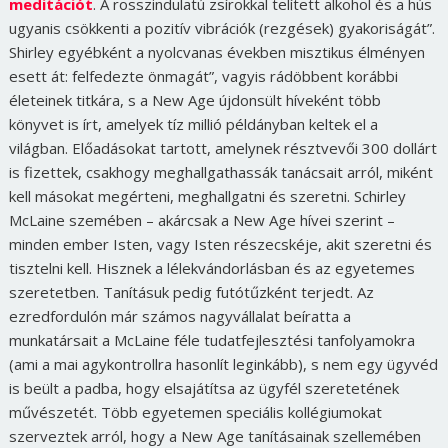
meditációt
. A rosszindulatú zsírokkal telített alkohol és a hús
ugyanis csökkenti a pozitív vibrációk (rezgések) gyakoriságát”.
Shirley egyébként a nyolcvanas években misztikus élményen
esett át: felfedezte önmagát”, vagyis rádöbbent korábbi
életeinek titkára, s a New Age újdonsült híveként több
könyvet is írt, amelyek tíz millió példányban keltek el a
világban. Előadásokat tartott, amelynek résztvevői 300 dollárt
is fizettek, csakhogy meghallgathassák tanácsait arról, miként
kell másokat megérteni, meghallgatni és szeretni. Schirley
McLaine szemében – akárcsak a New Age hívei szerint –
minden ember Isten, vagy Isten részecskéje, akit szeretni és
tisztelni kell. Hisznek a lélekvándorlásban és az egyetemes
szeretetben. Tanításuk pedig futótűzként terjedt. Az
ezredfordulón már számos nagyvállalat beíratta a
munkatársait a McLaine féle tudatfejlesztési tanfolyamokra
(ami a mai agykontrollra hasonlít leginkább), s nem egy ügyvéd
is beült a padba, hogy elsajátítsa az ügyfél szeretetének
művészetét. Több egyetemen speciális kollégiumokat
szerveztek arról, hogy a New Age tanításainak szellemében