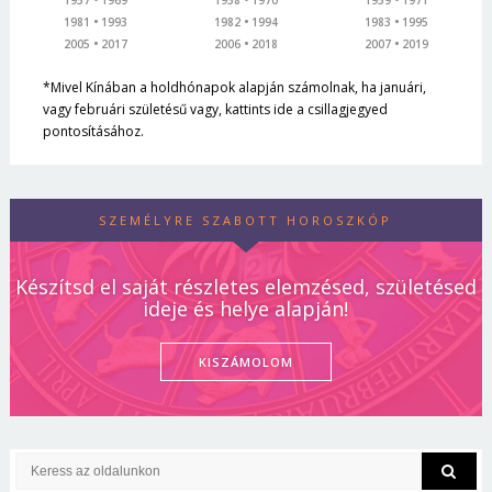
1981
1993
1982
1994
1983
1995
2005
2017
2006
2018
2007
2019
*Mivel Kínában a holdhónapok alapján számolnak, ha januári,
vagy februári születésű vagy, kattints ide a csillagjegyed
pontosításához.
SZEMÉLYRE SZABOTT HOROSZKÓP
Készítsd el saját részletes elemzésed, születésed
ideje és helye alapján!
KISZÁMOLOM