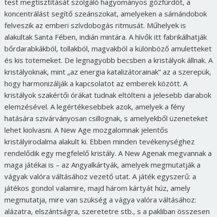
test megtisztítását szolgáló hagyományos gőzfürdőt, a
koncentrálást segítő szeánszokat, amelyeken a sámándobok
felveszik az emberi szívdobogás ritmusát. Műhelyek is
alakultak Santa Fében, indián mintára. A hívők itt fabrikálhatják
bőrdarabkákból, tollakból, magvakból a különböző amuletteket
és kis totemeket. De legnagyobb becsben a kristályok állnak. A
kristályoknak, mint „az energia katalizátorainak” az a szerepük,
hogy harmonizálják a kapcsolatot az emberek között. A
kristályok szakértői órákat tudnak eltölteni a jelesebb darabok
elemzésével. A legértékesebbek azok, amelyek a fény
hatására szivárványosan csillognak, s amelyekből üzeneteket
lehet kiolvasni. A New Age mozgalomnak jelentős
kristályirodalma alakult ki. Ebben minden tevékenységhez
rendelődik egy megfelelő kristály. A New Agenak megvannak a
maga játékai is – az Angyalkártyák, amelyek megmutatják a
vágyak valóra váltásához vezető utat. A játék egyszerű: a
játékos gondol valamire, majd három kártyát húz, amely
megmutatja, mire van szükség a vágya valóra váltásához:
alázatra, elszántságra, szeretetre stb., s a pakliban összesen