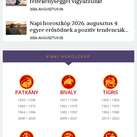
féltékenységgel vigyázzunk!
2026. AUGUSZTUS 04.
Napi horoszkóp 2026. augusztus 4:
egyre erősödnek a pozitív tendenciák...
2026. AUGUSZTUS 03.
KÍNAI HOROSZKÓP
PATKÁNY
BIVALY
TIGRIS
1936
1948
1937
1949
1938
1950
1960
1972
1961
1973
1962
1974
1984
1996
1985
1997
1986
1998
2008
2020
2009
2021
2010
2022