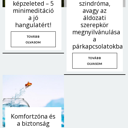
képzeleted – 5
szindróma,
minimeditáció
avagy az
a jó
áldozati
hangulatért!
szerepkör
megnyilvánulása
TOVÁBB
a
OLVASOM
párkapcsolatokban
TOVÁBB
OLVASOM
Komfortzóna és
a biztonság