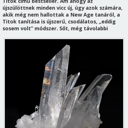
Titok című bestseller. Ám ahogy az
újszülöttnek minden vicc új, úgy azok számára,
akik még nem hallottak a New Age tanáról, a
Titok tanítása is újszerű, csodálatos, „eddig
sosem volt” módszer. Sőt, még távolabbi