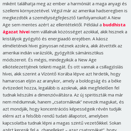
miként találhatja meg az ember a harmóniát a maga anyagi és
szellemi környezetével. Végül már az amerikai hadseregben is
megkezdték a személyiségfejlesztő tanfolyamokat! A New
Age sem mentes azért az ellentétektől. Például a
buddhista
ágazat hívei
nem vállalnak közösséget azokkal, akik hisznek a
kristályok gyógyító és energiaadó erejében. A káosz
elméletének hívei gúnyosan néznek azokra, akik átvették az
amerikai indián varázslók, gyógyítók sámánisztikus
módszereit. És mégis, mindegyikük a New Age
elkötelezettjének tekinti magát. És ott vannak a csillagjóslás
hívei, akik szerint a Vízöntő Korába lépve azt hirdetik, hogy
hamarosan eljön az aranykor, amely a boldogság és a béke
évtizedeit hozza, legalább is azoknak, akik megfelelően fel
tudnak készülni a dimenzióváltásra. Az új spiritiszták ma már
nem médiumnak, hanem „csatornáknak” nevezik magukat, és
azt mondják, hogy koncentrációs képességeik révén tudják
elérni azt a felsőbb rendű tudati állapotot, amelyben
kapcsolatba tudnak lépni a magas szintű vezetőikkel. Sokan
azért keresik fel a „chanelleket – azaz csatornákat”, hogy