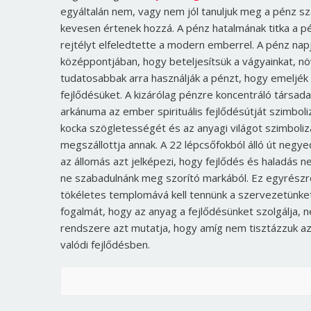
egyáltalán nem, vagy nem jól tanuljuk meg a pénz sz
kevesen értenek hozzá. A pénz hatalmának titka a pé
rejtélyt elfeledtette a modern emberrel. A pénz napja
középpontjában, hogy beteljesítsük a vágyainkat, nö
tudatosabbak arra használják a pénzt, hogy emeljék 
fejlődésüket. A kizárólag pénzre koncentráló társada
arkánuma az ember spirituális fejlődésútját szimboliz
kocka szögletességét és az anyagi világot szimbolizá
megszállottja annak. A 22 lépcsőfokból álló út neg
az állomás azt jelképezi, hogy fejlődés és haladás n
ne szabadulnánk meg szorító markából. Ez egyrészről a
tökéletes templomává kell tennünk a szervezetünket
fogalmát, hogy az anyag a fejlődésünket szolgálja, n
rendszere azt mutatja, hogy amíg nem tisztázzuk az 
valódi fejlődésben.