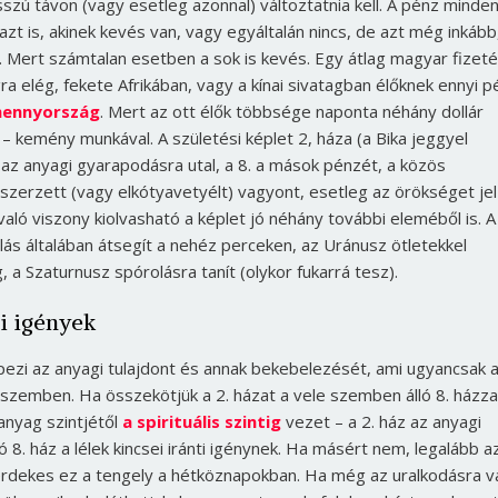
sszú távon (vagy esetleg azonnal) változtatnia kell. A pénz minden
 azt is, akinek kevés van, vagy egyáltalán nincs, de azt még inkább
. Mert számtalan esetben a sok is kevés. Egy átlag magyar fizet
ra elég, fekete Afrikában, vagy a kínai sivatagban élőknek ennyi p
mennyország
. Mert az ott élők többsége naponta néhány dollár
 – kemény munkával. A születési képlet 2, háza (a Bika jeggyel
 az anyagi gyarapodásra utal, a 8. a mások pénzét, a közös
 szerzett (vagy elkótyavetyélt) vagyont, esetleg az örökséget jelz
aló viszony kiolvasható a képlet jó néhány további eleméből is. A
llás általában átsegít a nehéz perceken, az Uránusz ötletekkel
 a Szaturnusz spórolásra tanít (olykor fukarrá tesz).
ti igények
képezi az anyagi tulajdont és annak bekebelezését, ami ugyancsak 
k szemben. Ha összekötjük a 2. házat a vele szemben álló 8. házza
anyag szintjétől
a spirituális szintig
vezet – a 2. ház az anyagi
 8. ház a lélek kincsei iránti igénynek. Ha másért nem, legalább a
 érdekes ez a tengely a hétköznapokban. Ha még az uralkodásra v