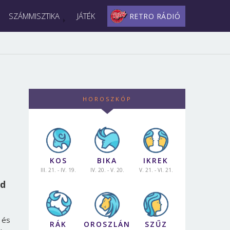
SZÁMMISZTIKA
JÁTÉK
RETRO RÁDIÓ
HOROSZKÓP
KOS
BIKA
IKREK
III. 21. - IV. 19.
IV. 20. - V. 20.
V. 21. - VI. 21.
ad
 és
RÁK
OROSZLÁN
SZŰZ