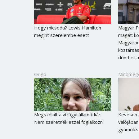
Hogy micsoda? Lewis Hamilton
Magyar Pé
megint szerelembe esett
magát: kö
Magyaror
köztársas
dönthet a
Origo
Mindmeg
Megszólalt a vízügyi államtitkár:
Kevesen t
Nem szeretnék ezzel foglalkozni
valójában
gyümölcs