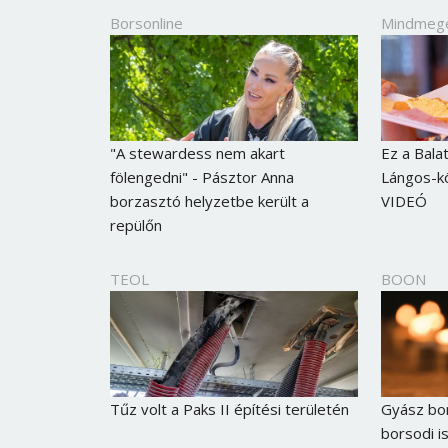
Borsonline
Mindmeg
"A stewardess nem akart
Ez a Bala
fölengedni" - Pásztor Anna
Lángos-kö
borzasztó helyzetbe került a
VIDEÓ
repülőn
TEOL
BOON
Tűz volt a Paks II építési területén
Gyász bor
borsodi i