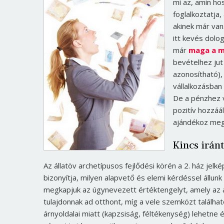
mi az, amin ho
foglalkoztatja,
akinek már van
itt kevés dolog
már
maga a 
bevételhez jut
azonosítható),
vállalkozásban
De a pénzhez v
pozitív hozzáá
ajándékoz meg,
Kincs irán
Az állatöv archetípusos fejlődési körén a 2. ház jel
bizonyítja, milyen alapvető és elemi kérdéssel állun
megkapjuk az úgynevezett értéktengelyt, amely az 
tulajdonnak ad otthont, míg a vele szemközt található
árnyoldalai miatt (kapzsiság, féltékenység) lehetne