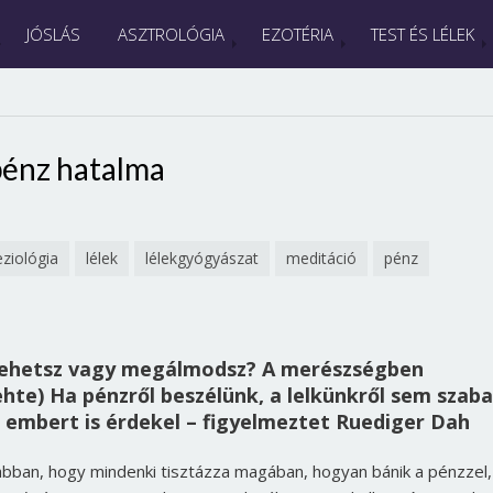
JÓSLÁS
ASZTROLÓGIA
EZOTÉRIA
TEST ÉS LÉLEK
pénz hatalma
eziológia
lélek
lélekgyógyászat
meditáció
pénz
tehetsz vagy megálmodsz? A merészségben
Goehte) Ha pénzről beszélünk, a lelkünkről sem szab
 embert is érdekel – figyelmeztet Ruediger Dah
abban, hogy mindenki tisztázza magában, hogyan bánik a pénzzel,