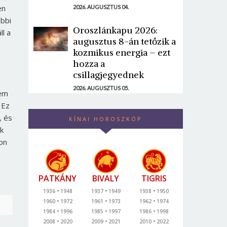
en
2026. AUGUSZTUS 04.
öbbi
Oroszlánkapu 2026:
ll a
augusztus 8-án tetőzik a
kozmikus energia – ezt
hozza a
csillagjegyednek
2026. AUGUSZTUS 05.
nem
 Ez
, és
KÍNAI HOROSZKÓP
ek
on
PATKÁNY
BIVALY
TIGRIS
1936
1948
1937
1949
1938
1950
1960
1972
1961
1973
1962
1974
1984
1996
1985
1997
1986
1998
2008
2020
2009
2021
2010
2022