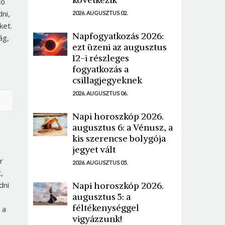
tő
ni,
2026. AUGUSZTUS 02.
ket.
Napfogyatkozás 2026:
ág,
ezt üzeni az augusztus
12-i részleges
fogyatkozás a
csillagjegyeknek
2026. AUGUSZTUS 06.
Napi horoszkóp 2026.
augusztus 6: a Vénusz, a
kis szerencse bolygója
jegyet vált
r
2026. AUGUSZTUS 05.
,
Napi horoszkóp 2026.
dni
augusztus 5: a
féltékenységgel
 a
vigyázzunk!