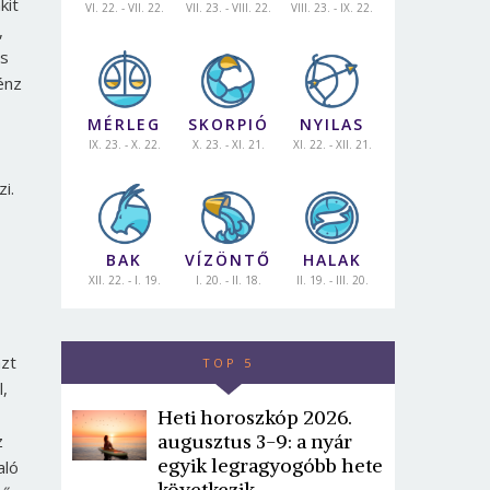
kit
VI. 22. - VII. 22.
VII. 23. - VIII. 22.
VIII. 23. - IX. 22.
,
és
énz
MÉRLEG
SKORPIÓ
NYILAS
IX. 23. - X. 22.
X. 23. - XI. 21.
XI. 22. - XII. 21.
i.
BAK
VÍZÖNTŐ
HALAK
XII. 22. - I. 19.
I. 20. - II. 18.
II. 19. - III. 20.
azt
TOP 5
l,
Heti horoszkóp 2026.
augusztus 3-9: a nyár
z
egyik legragyogóbb hete
aló
következik