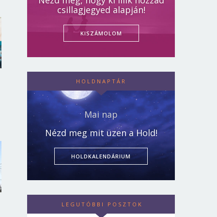
Nézd meg, hogy ki illik hozzád
csillagjegyed alapján!
KISZÁMOLOM
HOLDNAPTÁR
Mai nap
Nézd meg mit üzen a Hold!
HOLDKALENDÁRIUM
LEGUTÓBBI POSZTOK