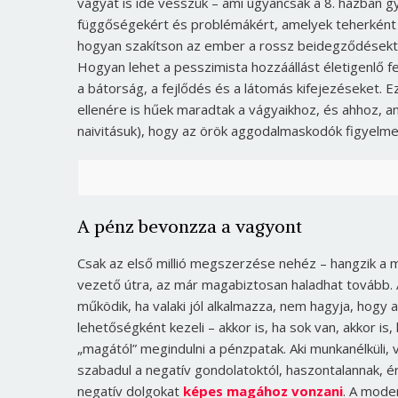
vágyat is ide vesszük – ami ugyancsak a 8. házban gy
függőségekért és problémákért, amelyek teherként
hogyan szakítson az ember a rossz beidegződésektő
Hogyan lehet a pesszimista hozzáállást életigenlő fel
a bátorság, a fejlődés és a látomás kifejezéseket. 
ellenére is hűek maradtak a vágyaikhoz, és ahhoz, am
naivitásuk), hogy az örök aggodalmaskodók figyelmezt
A pénz bevonzza a vagyont
Csak az első millió megszerzése nehéz – hangzik a má
vezető útra, az már magabiztosan haladhat tovább. 
működik, ha valaki jól alkalmazza, nem hagyja, hogy
lehetőségként kezeli – akkor is, ha sok van, akkor is,
„magától” megindulni a pénzpatak. Aki munkanélküli,
szabadul a negatív gondolatoktól, haszontalannak, é
negatív dolgokat
képes magához vonzani
. A mode