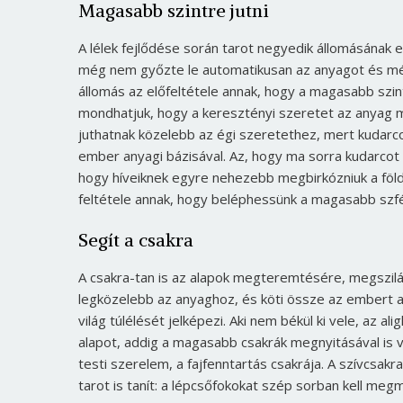
Magasabb szintre jutni
A lélek fejlődése során tarot negyedik állomásának 
még nem győzte le automatikusan az anyagot és még 
állomás az előfeltétele annak, hogy a magasabb szint
mondhatjuk, hogy a keresztényi szeretet az anyag m
juthatnak közelebb az égi szeretethez, mert kudarco
ember anyagi bázisával. Az, hogy ma sorra kudarcot 
hogy híveiknek egyre nehezebb megbirkózniuk a földi 
feltétele annak, hogy beléphessünk a magasabb szf
Segít a csakra
A csakra-tan is az alapok megteremtésére, megszilár
legközelebb az anyaghoz, és köti össze az embert a f
világ túlélését jelképezi. Aki nem békül ki vele, az a
alapot, addig a magasabb csakrák megnyitásával is v
testi szerelem, a fajfenntartás csakrája. A szívcsakr
tarot is tanít: a lépcsőfokokat szép sorban kell meg