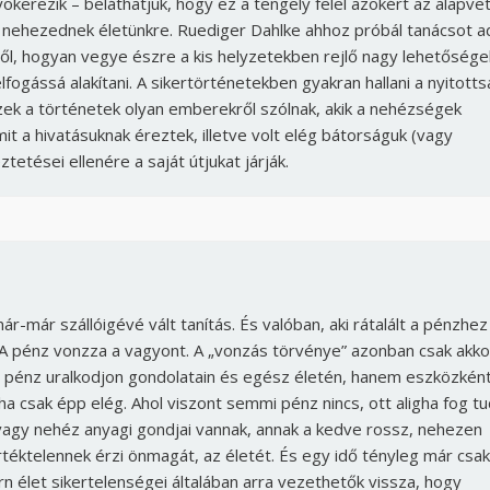
ökerezik – beláthatjuk, hogy ez a tengely felel azokért az alapve
 nehezednek életünkre.
Ruediger Dahlke ahhoz próbál tanácsot ad
l, hogyan vegye észre a kis helyzetekben rejlő nagy lehetősége
fogássá alakítani. A sikertörténetekben gyakran hallani a nyitotts
Ezek a történetek olyan emberekről szólnak, akik a nehézségek
it a hivatásuknak éreztek, illetve volt elég bátorságuk (vagy
etései ellenére a saját útjukat járják.
r-már szállóigévé vált tanítás. És valóban, aki rátalált a pénzhez
A pénz vonzza a vagyont. A „vonzás törvénye” azonban csak akko
 a pénz uralkodjon gondolatain és egész életén, hanem eszközként
 ha csak épp elég. Ahol viszont semmi pénz nincs, ott aligha fog tu
 vagy nehéz anyagi gondjai vannak, annak a kedve rossz, nehezen
rtéktelennek érzi önmagát, az életét. És egy idő tényleg már csak
rn élet sikertelenségei általában arra vezethetők vissza, hogy