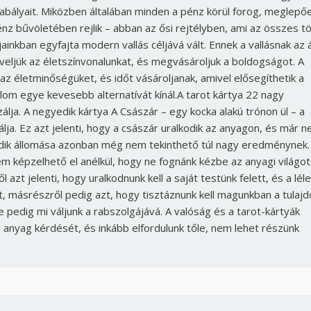
abályait. Miközben általában minden a pénz körül forog, meglepő
nz bűvöletében rejlik – abban az ősi rejtélyben, ami az összes t
inkban egyfajta modern vallás céljává vált. Ennek a vallásnak az á
veljük az életszínvonalunkat, és megvásároljuk a boldogságot. A
az életminőségüket, és időt vásároljanak, amivel elősegíthetik a
lom egye kevesebb alternatívát kínál.
A tarot kártya 22 nagy
álja. A negyedik kártya A Császár – egy kocka alakú trónon ül – a
lja. Ez azt jelenti, hogy a császár uralkodik az anyagon, és már 
yedik állomása azonban még nem tekinthető túl nagy eredménynek.
em képzelhető el anélkül, hogy ne fognánk kézbe az anyagi világot
zt jelenti, hogy uralkodnunk kell a saját testünk felett, és a lél
, másrészről pedig azt, hogy tisztáznunk kell magunkban a tulajd
e pedig mi váljunk a rabszolgájává. A valóság és a tarot-kártyák
anyag kérdését, és inkább elfordulunk tőle, nem lehet részünk