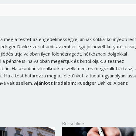
Jelszó
Mégse
Bejelentkezés
ítja meg a testét az engedelmességre, annak sokkal könnyebb les
Ruedriger Dahle szerint amit az ember egy jól nevelt kutyától elvár
s fejlődés útja valóban ilyen földhözragadt, hétköznapi dolgokkal
a pénzre is: ha valóban megértjük és birtokoljuk, a testhez
tján. Ha azonban eluralkodik a szellemen, és megszállottá tesz, 
st. Ha a test határozza meg az életünket, a tudat ugyanolyan lass
ává vált szellem.
Ajánlott irodalom:
Ruediger Dahlke: A pénz
Borsonline