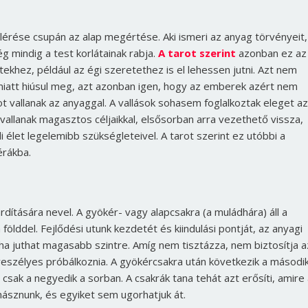
elérése csupán az alap megértése. Aki ismeri az anyag törvényeit,
mindig a test korlátainak rabja.
A tarot szerint
azonban ez az
ekhez, például az égi szeretethez is el lehessen jutni.
Azt nem
iatt hiúsul meg, azt azonban igen, hogy az emberek azért nem
t vallanak az anyaggal. A vallások sohasem foglalkoztak eleget az
vallanak magasztos céljaikkal, elsősorban arra vezethető vissza,
élet legelemibb szükségleteivel. A tarot szerint ez utóbbi a
érákba.
dítására nevel. A gyökér- vagy alapcsakra (a muládhára) áll a
ölddel. Fejlődési utunk kezdetét és kiindulási pontját, az anyagi
Borsonline bejelentkezés
ligha juthat magasabb szintre. Amíg nem tisztázza, nem biztosítja a
eszélyes próbálkoznia. A gyökércsakra után következik a második
E-mail cím vagy felhasználónév
a csak a negyedik a sorban. A csakrák tana tehát azt erősíti, amire
másznunk, és egyiket sem ugorhatjuk át.