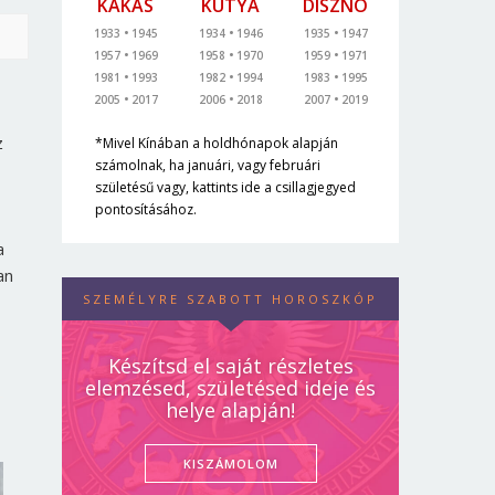
KAKAS
KUTYA
DISZNÓ
1933
1945
1934
1946
1935
1947
1957
1969
1958
1970
1959
1971
1981
1993
1982
1994
1983
1995
2005
2017
2006
2018
2007
2019
z
*Mivel Kínában a holdhónapok alapján
számolnak, ha januári, vagy februári
,
születésű vagy, kattints ide a csillagjegyed
pontosításához.
a
an
SZEMÉLYRE SZABOTT HOROSZKÓP
Készítsd el saját részletes
elemzésed, születésed ideje és
helye alapján!
KISZÁMOLOM