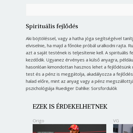
Spirituális fejlődés
Aki böjtöléssel, vagy a hatha jóga segítségével tan
elviselnie, ha majd a főnöke próbál uralkodni rajta. 
azt a saját testének is teljesítenie kell. A spirituáli
kezdődik. Ugyanez érvényes a külső anyagra, például 
hasonlóan kimondottan hasznos lehet a fejlődésünk ú
test és a pénz is meggátolja, akadályozza a fejlődé
halad előre, mint az anyag vagy a pénz megszállottj
pszichológiája Ruediger Dahlke: Sorsfordulók
EZEK IS ÉRDEKELHETNEK
Origo
VG