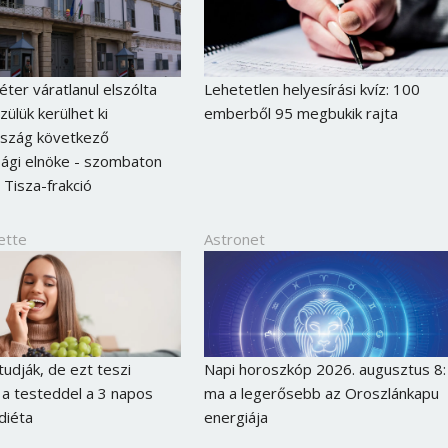
ter váratlanul elszólta
Lehetetlen helyesírási kvíz: 100
zülük kerülhet ki
emberből 95 megbukik rajta
szág következő
ági elnöke - szombaton
 Tisza-frakció
ette
Astronet
udják, de ezt teszi
Napi horoszkóp 2026. augusztus 8:
 a testeddel a 3 napos
ma a legerősebb az Oroszlánkapu
diéta
energiája