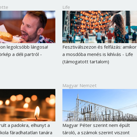
ette
Life
ton legolcsóbb lángosa!
Fesztiválszezon és felfázás: amikor
rkép a déli partról -
a mosdóba menés is kihívás - Life
(támogatott tartalom)
Magyar Nemzet
ult a padokra, elhunyt a
Magyar Péter szerint nem épült
skola fáradhatatlan tanára
tároló, a számok szerint viszont