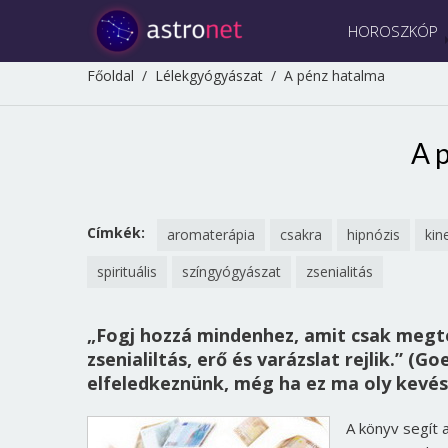
HOROSZKÓP
Főoldal
/
Lélekgyógyászat
/
A pénz hatalma
A 
Címkék:
aromaterápia
csakra
hipnózis
kin
spirituális
színgyógyászat
zsenialitás
„Fogj hozzá mindenhez, amit csak meg
zsenialiltás, erő és varázslat rejlik.” (
elfeledkeznünk, még ha ez ma oly kevés
A könyv segít 