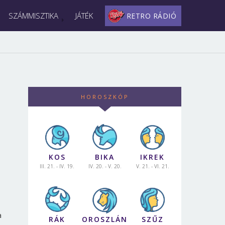
SZÁMMISZTIKA
JÁTÉK
RETRO RÁDIÓ
HOROSZKÓP
KOS
BIKA
IKREK
III. 21. - IV. 19.
IV. 20. - V. 20.
V. 21. - VI. 21.
a
RÁK
OROSZLÁN
SZŰZ