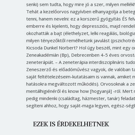
senki) sem tudta, hogy mire jó a szer, milyen mellék
Tehát a kezelőorvos nagyívben elhanyagolja a betegn
tenni, hanem nevelni: ez a korszerű gyógyítás ÉS fe
emberre és kijelenti, hogy depressziós, majd rendeli
okozhatták a bajt (élethelyzet, lelki reagálás, biol
milyen tényezőktől remélhetünk javulást (pszichotrén
Kicsoda Dunkel Norbert? Hol úgy beszél, mint egy or
Zeneakadémián (Bp), Debrecenben 4-5 éves orvostan
zeneterápiát. – A zeneterápia interdiszciplináris t
Zeneszerző és előadóművész vagyok, de valóban tanul
saját feltételezéseim-kutatásaim is vannak, amiket m
hatásokra megváltozott működés). Orvosoknak a ze
mentálhigiénéről és know how [hogyanjá] -ról. Mert
pedig mindenki (családtag, házmester, tanár) felad
segíteni ahhoz, hogy saját-maga legyen, egész-ségben:
EZEK IS ÉRDEKELHETNEK