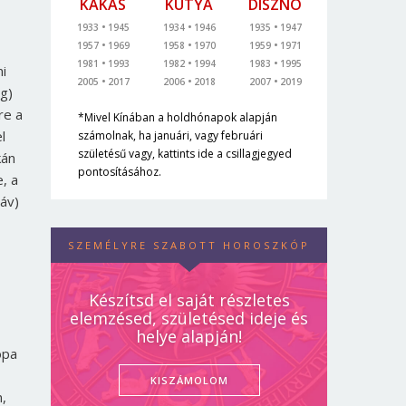
KAKAS
KUTYA
DISZNÓ
1933
1945
1934
1946
1935
1947
1957
1969
1958
1970
1959
1971
1981
1993
1982
1994
1983
1995
mi
2005
2017
2006
2018
2007
2019
eg)
re a
*Mivel Kínában a holdhónapok alapján
l
számolnak, ha januári, vagy februári
születésű vagy, kattints ide a csillagjegyed
kán
pontosításához.
, a
táv)
SZEMÉLYRE SZABOTT HOROSZKÓP
Készítsd el saját részletes
elemzésed, születésed ideje és
helye alapján!
ópa
KISZÁMOLOM
,