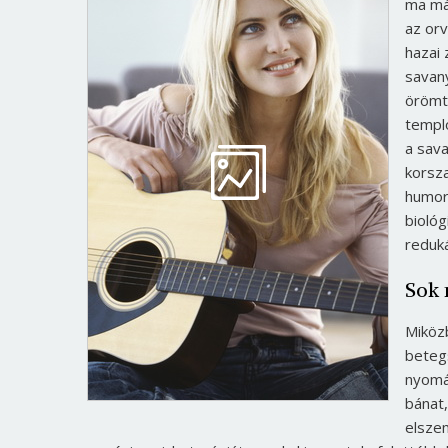
ma már
az or
hazai
savan
örömte
templ
a sava
korsz
humor
biológ
reduká
Sok 
Miköz
beteg
nyomát
bánat
elsze