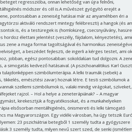
 a beteget regresszióba, onnan lehetőség van újra felnőni,
Jelszó
álhigiénés módszer és cél is.
A művészet gyógyító erejét a
zene, pontosabban a zeneiség hatásai már az anyaméhben éri a
agytörzsi aktiváló rendszert mintegy felébreszti) a hangok (és a
csontok is, és a testüregek is (homloküreg, csecsnyúlvány, hasür
Mégse
Bejelentkezés
s hordoz élettani jelentést (veszély, fájdalom, kényeztetés), ami
szikus zene a maga formai tagoltságával és harmonikus zeneiségéve
elviséget, a beszédet fejleszti, de ingerli a kérges testet, ami o
hoz, jobban, egész pontosabban: sokoldalúan tud dolgozni. A zene
, a simogatás kedvező hatásaival. (A pszichoanalitikus Karl Gusz
a tulajdonképpen szimbólumterápia. A lelki traumák (sebek) a
, tikkelés, emésztési zavar) hoznak létre. E testi szimbólumok a
nak szellemi szimbólumok is, valaki mindig virágokat, szíveket,
fejeket rajzol.
– Hol a helye a zeneterápiának?
– A magyar
k egymást, kirekesztjük a fogyatékosokat, és a munkahelyeken
rápia elsősorban mentálhigiénés, önismereti és lelki támogató
incs ma Magyarországon. Egy vidéki városban, ha úgy tetszik Eur
yemen: 23 pszichiátriai betegből 1 személy tudta a gyógyszere
ásik 3 személy tudta, milyen nevű szert szed, de senki (ismétlem