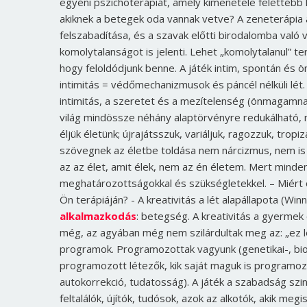
egyéni pszichoterápiát, amely kimenetele felettébb k
akiknek a betegek oda vannak vetve? A zeneterápia 
felszabadítása, és a szavak előtti birodalomba való 
komolytalanságot is jelenti. Lehet „komolytalanul” ter
hogy feloldódjunk benne. A játék intim, spontán és ö
intimitás = védőmechanizmusok és páncél nélküli lét. A
intimitás, a szeretet és a mezítelenség (önmagamnak
világ mindössze néhány alaptörvényre redukálható, 
éljük életünk; újrajátsszuk, variáljuk, ragozzuk, tropi
szövegnek az életbe toldása nem nárcizmus, nem is 
az az élet, amit élek, nem az én életem. Mert minden
meghatározottságokkal és szükségletekkel.
– Miért 
Ön terápiáján?
- A kreativitás a lét alapállapota (Wi
alkalmazkodás
: betegség. A kreativitás a gyermek
még, az agyában még nem szilárdultak meg az: „ez 
programok. Programozottak vagyunk (genetikai-, bioló
programozott létezők, kik saját maguk is programo
autokorrekció, tudatosság). A játék a szabadság szin
feltalálók, újítók, tudósok, azok az alkotók, akik me