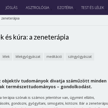
JÓSLÁS
ASZTROLÓGIA
EZOTÉRIA
TEST ÉS LÉLEK
a zeneterápia
k és kúra: a zeneterápia
lélek
lélekgyógyászat
meditáció
színgyógyászat
az objektív tudományok divatja száműzött minden
csak természettudományos – gondolkodást.
 terápia szónak is számos jelentése van, úgymint ellátni,
lásolni, gondozni, gyógyítani, simogatni, kötözni. Bár a zeneterápi