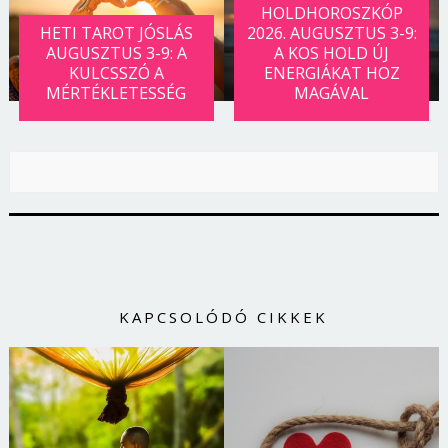
HOLDHOROSZKÓP
HETI TAROT JÓSLÁS
2026. AUGUSZTUS 3-9:
AUGUSZTUS 3-9: A
A KOS HOLD ÚJ
KULCSSZÓ A
ENERGIÁKAT HOZ
MÉRTÉKLETESSÉG
MAGÁVAL
KAPCSOLÓDÓ CIKKEK
Borsonline bejelentkezés
E-mail cím vagy felhasználónév