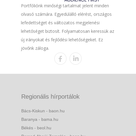
Portfóliónk minőségi tartalmat jelent minden
olvasó számára. Egyedülálló elérést, országos
lefedettséget és változatos megjelenési
lehetőséget biztosít. Folyamatosan keressük az
új irányokat és fejlődési lehetőségeket. Ez
jövőnk záloga.
Regionális hírportálok
Bács-Kiskun - baon.hu
Baranya - bama.hu
Békés - beol.hu