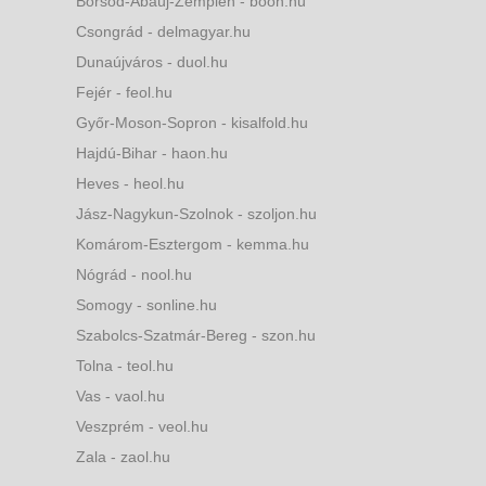
Borsod-Abaúj-Zemplén - boon.hu
Csongrád - delmagyar.hu
Dunaújváros - duol.hu
Fejér - feol.hu
Győr-Moson-Sopron - kisalfold.hu
Hajdú-Bihar - haon.hu
Heves - heol.hu
Jász-Nagykun-Szolnok - szoljon.hu
Komárom-Esztergom - kemma.hu
Nógrád - nool.hu
Somogy - sonline.hu
Szabolcs-Szatmár-Bereg - szon.hu
Tolna - teol.hu
Vas - vaol.hu
Veszprém - veol.hu
Zala - zaol.hu