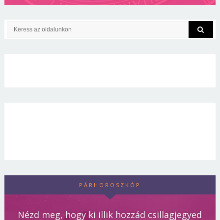
PÁRHOROSZKÓP
Nézd meg, hogy ki illik hozzád csillagjegyed