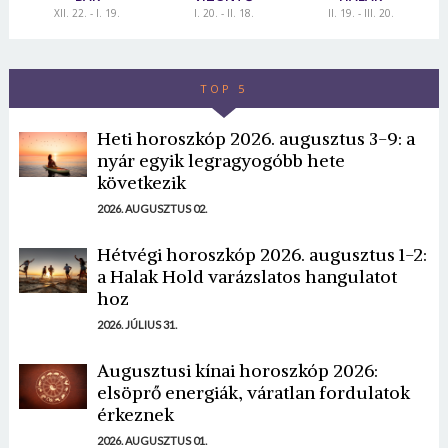
XII. 22. - I. 19.
I. 20. - II. 18.
II. 19. - III. 20.
TOP 5
Heti horoszkóp 2026. augusztus 3-9: a
nyár egyik legragyogóbb hete
következik
2026. AUGUSZTUS 02.
Hétvégi horoszkóp 2026. augusztus 1-2:
a Halak Hold varázslatos hangulatot
hoz
2026. JÚLIUS 31.
Augusztusi kínai horoszkóp 2026:
elsöprő energiák, váratlan fordulatok
érkeznek
2026. AUGUSZTUS 01.