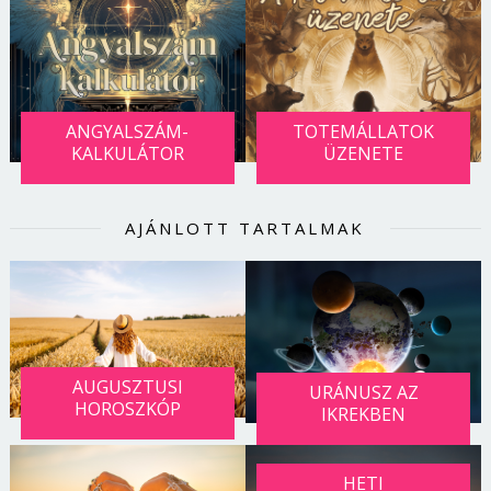
ANGYALSZÁM-
TOTEMÁLLATOK
KALKULÁTOR
ÜZENETE
AJÁNLOTT TARTALMAK
AUGUSZTUSI
URÁNUSZ AZ
HOROSZKÓP
IKREKBEN
HETI