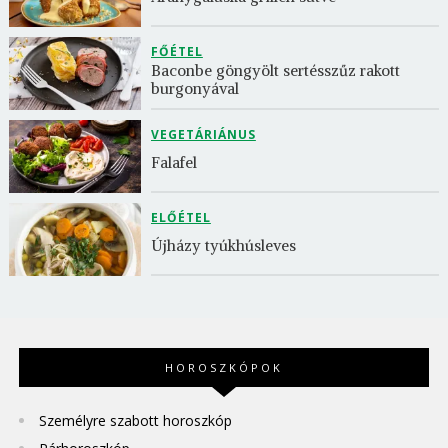
FŐÉTEL
Baconbe göngyölt sertésszűz rakott 
burgonyával
VEGETÁRIÁNUS
Falafel
ELŐÉTEL
Újházy tyúkhúsleves
HOROSZKÓPOK
Személyre szabott horoszkóp