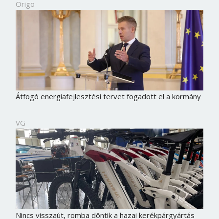
Origo
Átfogó energiafejlesztési tervet fogadott el a kormány
VG
Nincs visszaút, romba döntik a hazai kerékpárgyártás