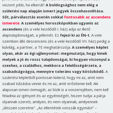
viszont jobb, ha elkerüli?
A boldogsághoz nem elég a
születési nap alapján ismert jegyek összehasonlítása.
Sőt, párválasztás esetén sokkal
fontosabb az ascendens
ismerete
.
A személyes horoszkópokban ugyanis az
ascendens
(és a vele kezdődő I. ház) adja az illető
alaptulajdonságait, a jellemét. Ez
fejezi ki az ÉN-t
. A vele
szemben álló descencens (és a vele kezdődő VII. ház) pedig a
külvilág, a partner, a TE meghatározója.
A személyes képlet
olyan, akár az égi ujjlenyomat: megmutatja, hogy kinek
melyek a jó és rossz tulajdonságai, ki hogyan viszonyul a
szexhez, a családhoz, mekkora a felelősségérzete, a
szabadságvágya, mennyire toleráns vagy kötözködő.
A
születési képletből pontosan kiderül, hogy mi az, amit nem
szabad túlzásba vinnie és mi az, amit erősítenie kell. Aki
alaposan ismeri önmagát, az bízik is a vonzerejében, nem kell
feladnia az igényeit és az egyéniségét, hiszen tudja: a párja
olyannak szereti, amilyen, és nem olyannak, amilyennek
„látszani szeretne”.
„Az ellentétek vonzzák egymást”
–