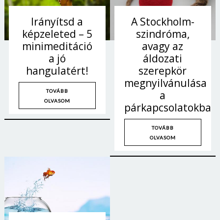
Jelszó
Irányítsd a
A Stockholm-
képzeleted – 5
szindróma,
minimeditáció
avagy az
Mégse
Bejelentkezés
a jó
áldozati
hangulatért!
szerepkör
megnyilvánulása
TOVÁBB
a
OLVASOM
párkapcsolatokban
TOVÁBB
OLVASOM