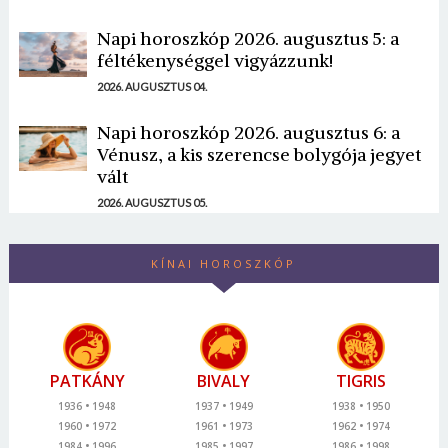
Napi horoszkóp 2026. augusztus 5: a
féltékenységgel vigyázzunk!
2026. AUGUSZTUS 04.
Napi horoszkóp 2026. augusztus 6: a
Vénusz, a kis szerencse bolygója jegyet
vált
2026. AUGUSZTUS 05.
KÍNAI HOROSZKÓP
PATKÁNY
BIVALY
TIGRIS
1936
1948
1937
1949
1938
1950
1960
1972
1961
1973
1962
1974
1984
1996
1985
1997
1986
1998