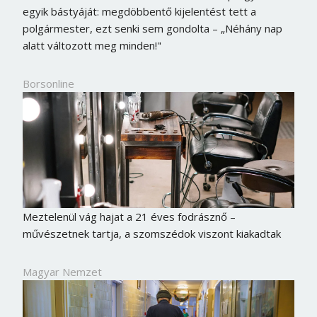
egyik bástyáját: megdöbbentő kijelentést tett a
polgármester, ezt senki sem gondolta – „Néhány nap
alatt változott meg minden!"
Borsonline
Meztelenül vág hajat a 21 éves fodrásznő –
művészetnek tartja, a szomszédok viszont kiakadtak
Magyar Nemzet