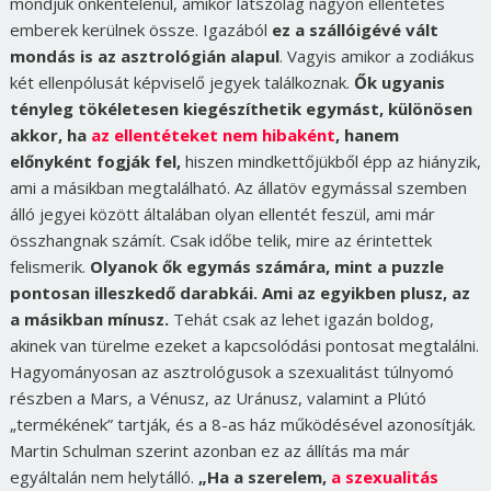
mondjuk önkéntelenül, amikor látszólag nagyon ellentétes
emberek kerülnek össze. Igazából
ez a szállóigévé vált
mondás is az asztrológián alapul
. Vagyis amikor a zodiákus
két ellenpólusát képviselő jegyek találkoznak.
Ők ugyanis
tényleg tökéletesen kiegészíthetik egymást, különösen
akkor, ha
az ellentéteket nem hibaként
, hanem
előnyként fogják fel,
hiszen mindkettőjükből épp az hiányzik,
ami a másikban megtalálható. Az állatöv egymással szemben
álló jegyei között általában olyan ellentét feszül, ami már
összhangnak számít. Csak időbe telik, mire az érintettek
felismerik.
Olyanok ők egymás számára, mint a puzzle
pontosan illeszkedő darabkái. Ami az egyikben plusz, az
a másikban mínusz.
Tehát csak az lehet igazán boldog,
akinek van türelme ezeket a kapcsolódási pontosat megtalálni.
Hagyományosan az asztrológusok a szexualitást túlnyomó
részben a Mars, a Vénusz, az Uránusz, valamint a Plútó
„termékének” tartják, és a 8-as ház működésével azonosítják.
Martin Schulman szerint azonban ez az állítás ma már
egyáltalán nem helytálló.
„Ha a szerelem,
a szexualitás