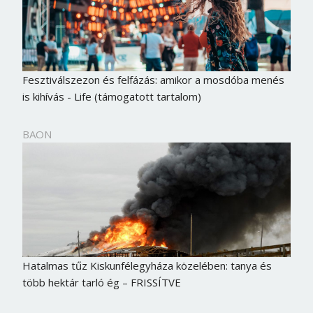
Fesztiválszezon és felfázás: amikor a mosdóba menés
is kihívás - Life (támogatott tartalom)
BAON
Hatalmas tűz Kiskunfélegyháza közelében: tanya és
több hektár tarló ég – FRISSÍTVE