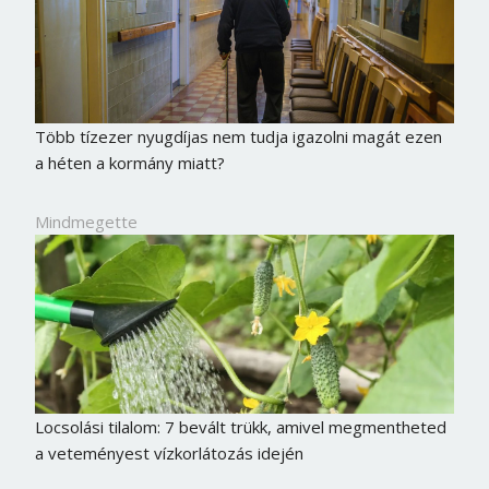
Több tízezer nyugdíjas nem tudja igazolni magát ezen
a héten a kormány miatt?
Mindmegette
Locsolási tilalom: 7 bevált trükk, amivel megmentheted
a veteményest vízkorlátozás idején