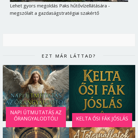
Lehet gyors megoldás Paks hűtővízellátására -
megszólalt a gazdaságstratégiai szakértő
EZT MÁR LÁTTAD?
NAPI ÚTMUTATÁS AZ
ŐRANGYALODTÓL!
KELTA ŐSI FÁK JÓSLÁS