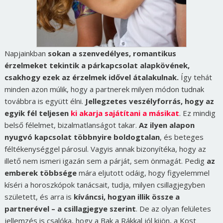
Napjainkban
sokan a szenvedélyes, romantikus
érzelmeket tekintik a párkapcsolat alapkövének,
csakhogy ezek az érzelmek idővel átalakulnak.
Így tehát
minden azon múlik, hogy a partnerek milyen módon tudnak
továbbra is együtt élni.
Jellegzetes veszélyforrás, hogy az
egyik fél teljesen
ki akarja sajátítani a másikat
. Ez mindig
belső félelmet, bizalmatlanságot takar.
Az ilyen alapon
nyugvó kapcsolat többnyire boldogtalan
, és beteges
féltékenységgel párosul. Vagyis annak bizonyítéka, hogy az
illető nem ismeri igazán sem a párját, sem önmagát. Pedig
az
emberek többsége
mára eljutott odáig, hogy figyelemmel
kíséri a horoszkópok tanácsait, tudja, milyen csillagjegyben
született, és arra is
kíváncsi, hogyan illik össze a
partnerével – a csillagjegye szerint
. De az olyan felületes
jellemzés is csalóka, hogy a Bak a Rákkal jól kijön, a Kost