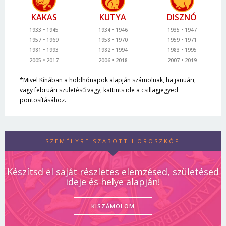
KAKAS
KUTYA
DISZNÓ
1933
1945
1934
1946
1935
1947
1957
1969
1958
1970
1959
1971
1981
1993
1982
1994
1983
1995
2005
2017
2006
2018
2007
2019
*Mivel Kínában a holdhónapok alapján számolnak, ha januári,
vagy februári születésű vagy, kattints ide a csillagjegyed
pontosításához.
SZEMÉLYRE SZABOTT HOROSZKÓP
Készítsd el saját részletes elemzésed, születésed
ideje és helye alapján!
KISZÁMOLOM