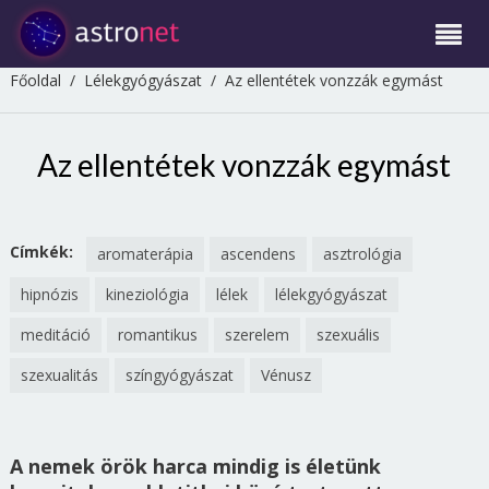
Főoldal
/
Lélekgyógyászat
/
Az ellentétek vonzzák egymást
Az ellentétek vonzzák egymást
Címkék:
aromaterápia
ascendens
asztrológia
hipnózis
kineziológia
lélek
lélekgyógyászat
meditáció
romantikus
szerelem
szexuális
szexualitás
színgyógyászat
Vénusz
A nemek örök harca mindig is életünk