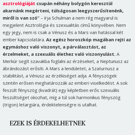
asztrológiáját
csupán néhány bolygón keresztül
akarnánk megérteni, túlságosan leegyszerűsítenénk,
miről is van szó”
– írja Schulman a nem rég magyarul is
megjelent Asztrológia és szexualitás című könyvében. Nem
egy jegy, nem is csak a Vénusz és a Mars van hatással két
ember kapcsolatára.
Az egész horoszkóp magában rejti az
egymáshoz való viszonyt, a párválasztást, az
érzelmeket, a szexuális élethez való viszonyulást.
A
Merkúr segít szavakba foglalni az érzéseket, a Neptunusz az
ábrándozást erősíti. A Mars a lendületet, a Szaturnusz a
stabilitást, a Vénusz az érzékiséget adja. A fényszögek
szintén erősen meghatározzák az emberi viselkedést. A sok
feszült fényszög (kvadrát) egy képletben erős szexuális
feszültséget okozhat, míg a túl sok harmonikus fényszög
(trigon) letargiára, érdektelenségre is utalhat.
EZEK IS ÉRDEKELHETNEK