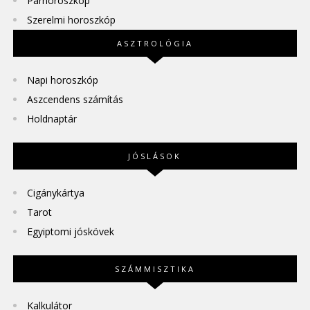
Párhoroszkóp
Szerelmi horoszkóp
ASZTROLÓGIA
Napi horoszkóp
Aszcendens számítás
Holdnaptár
JÓSLÁSOK
Cigánykártya
Tarot
Egyiptomi jóskövek
SZÁMMISZTIKA
Kalkulátor