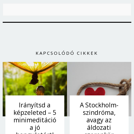
KAPCSOLÓDÓ CIKKEK
Irányítsd a
A Stockholm-
képzeleted – 5
szindróma,
minimeditáció
avagy az
a jó
áldozati