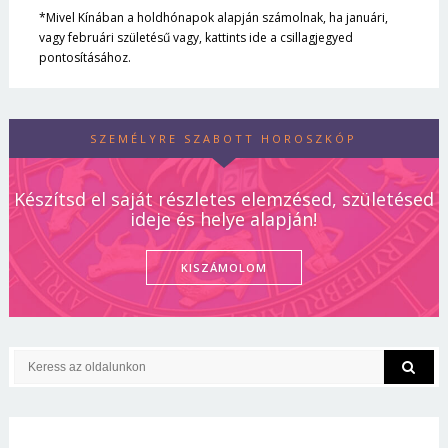
*Mivel Kínában a holdhónapok alapján számolnak, ha januári,
vagy februári születésű vagy, kattints ide a csillagjegyed
pontosításához.
SZEMÉLYRE SZABOTT HOROSZKÓP
Készítsd el saját részletes elemzésed, születésed
ideje és helye alapján!
KISZÁMOLOM