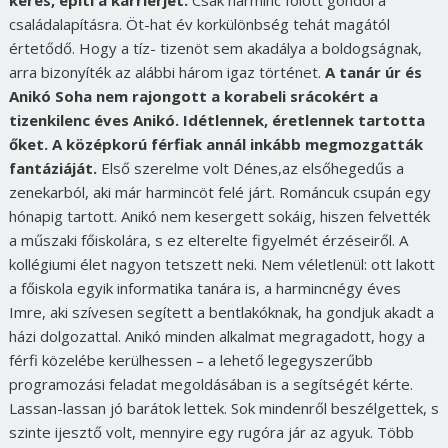
keres, építi a karrierjét.
Csak harminc fölött gondol a
családalapításra. Öt-hat év korkülönbség tehát magától
értetődő. Hogy a tíz- tizenöt sem akadálya a boldogságnak,
arra bizonyíték az alábbi három igaz történet.
A tanár úr és
Anikó
Soha nem rajongott a korabeli srácokért a
tizenkilenc éves Anikó. Idétlennek, éretlennek tartotta
őket. A középkorú férfiak annál inkább megmozgatták
fantáziáját.
Első szerelme volt Dénes,az elsőhegedűs a
zenekarból, aki már harmincöt felé járt. Románcuk csupán egy
hónapig tartott. Anikó nem kesergett sokáig, hiszen felvették
a műszaki főiskolára, s ez elterelte figyelmét érzéseiről. A
kollégiumi élet nagyon tetszett neki. Nem véletlenül: ott lakott
a főiskola egyik informatika tanára is, a harmincnégy éves
Imre, aki szívesen segített a bentlakóknak, ha gondjuk akadt a
házi dolgozattal. Anikó minden alkalmat megragadott, hogy a
férfi közelébe kerülhessen – a lehető legegyszerűbb
programozási feladat megoldásában is a segítségét kérte.
Lassan-lassan jó barátok lettek. Sok mindenről beszélgettek, s
szinte ijesztő volt, mennyire egy rugóra jár az agyuk. Több