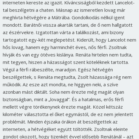
interneten kereste az igazit. Kíváncsiságból kezdett Lancelot-
tal beszélgetni a chaten. Másnap az ismeretlen lovag már
meghívta hétvégére a Mátrába. Gondolkodás nélkül igent
mondott. Barátnői vissza akarták tartani, de ő nem hallgatott
az észérvekre. Izgatottan várta a találkozást, ami bizony
tartogatott egy-két meglepetést. Kiderült, hogy Lancelot nem
hős lovag, hanem egy harminchét éves, nős férfi. Zsoltnak
hívják és van egy ötéves kislánya. Renáta hirtelen nem tudta,
mit tegyen, hiszen a házasságot szent köteléknek tartotta.
Végül a férfi rábeszélte, maradjon. Egész hétvégén
beszélgettek, s Renáta megtudta, Zsolt házassága rég nem
működik. Az esze azt mondta, ne higgyen neki, a szíve
azonban mást diktált. Soha nem érezte még magát olyan
biztonságban, mint a „lovaggal”. És a hatalmas, erős férfi
mellett végre törékenynek érezte magát. Közel kétszáz
kilométer választotta el őket egymástól, de ez nem jelentett
problémát. Minden éjszaka órákon át beszélgettek az
interneten, a hétvégéket együtt töltötték. Zsoltnak eleinte
gondot okozott, hogy tizenkét évvel idősebb Renátánál – azt