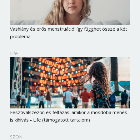
Vashiány és erős menstruáció: így függhet össze a két
probléma
Life
Fesztiválszezon és felfázás: amikor a mosdóba menés
is kihívás - Life (támogatott tartalom)
SZON