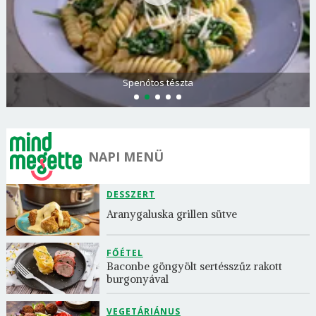
Olasz és görög paradicsomsaláta
NAPI MENÜ
DESSZERT
Aranygaluska grillen sütve
FŐÉTEL
Baconbe göngyölt sertésszűz rakott 
burgonyával
VEGETÁRIÁNUS