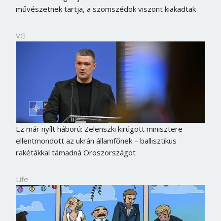
művészetnek tartja, a szomszédok viszont kiakadtak
VG
Ez már nyílt háború: Zelenszki kirúgott minisztere
ellentmondott az ukrán államfőnek – ballisztikus
rakétákkal támadná Oroszországot
Life