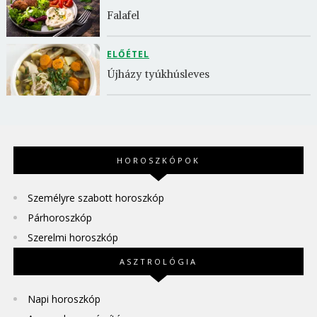
Falafel
ELŐÉTEL
Újházy tyúkhúsleves
HOROSZKÓPOK
Személyre szabott horoszkóp
Párhoroszkóp
Szerelmi horoszkóp
ASZTROLÓGIA
Napi horoszkóp