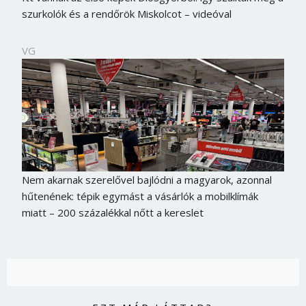
szurkolók és a rendőrök Miskolcot – videóval
VG
Nem akarnak szerelővel bajlódni a magyarok, azonnal
hűtenének: tépik egymást a vásárlók a mobilklímák
miatt – 200 százalékkal nőtt a kereslet
Borsonline bejelentkezés
E-mail cím vagy felhasználónév