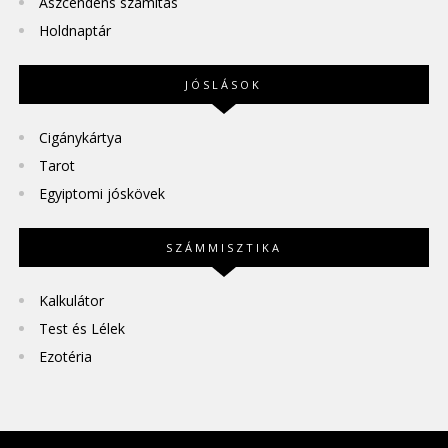
Aszcendens számítás
Holdnaptár
JÓSLÁSOK
Cigánykártya
Tarot
Egyiptomi jóskövek
SZÁMMISZTIKA
Kalkulátor
Test és Lélek
Ezotéria