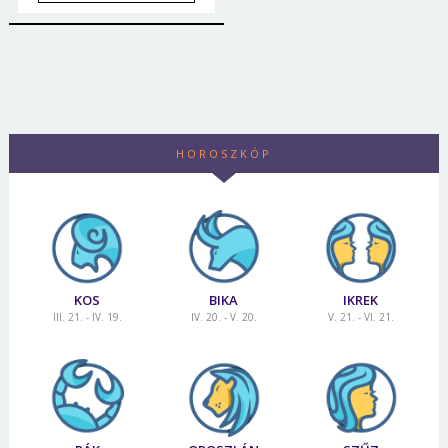
HOROSZKÓP
KOS
BIKA
IKREK
III. 21. - IV. 19.
IV. 20. - V. 20.
V. 21. - VI. 21.