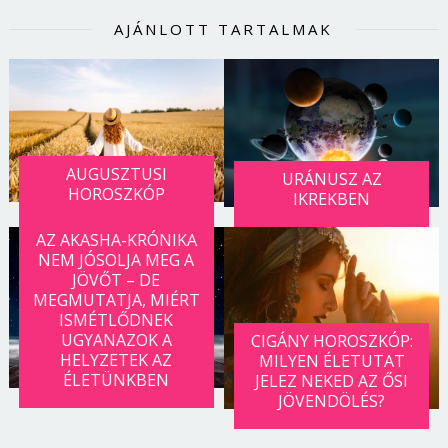
AJÁNLOTT TARTALMAK
AUGUSZTUSI
URÁNUSZ AZ
HOROSZKÓP
IKREKBEN
AZ AKASHA-KRÓNIKA
NEM JÓSOLJA MEG A
JÖVŐT – DE
MEGMUTATJA, MIÉRT
ISMÉTLŐDNEK
UGYANAZOK A
CIGÁNY HOROSZKÓP:
HELYZETEK AZ
MILYEN ÉLETUTAT
ÉLETÜNKBEN
JELEZ NEKED AZ ŐSI
JÖVENDÖLÉS?