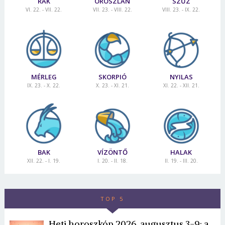
RÁK
OROSZLÁN
SZŰZ
VI. 22. - VII. 22.
VII. 23. - VIII. 22.
VIII. 23. - IX. 22.
MÉRLEG
SKORPIÓ
NYILAS
IX. 23. - X. 22.
X. 23. - XI. 21.
XI. 22. - XII. 21.
BAK
VÍZÖNTŐ
HALAK
XII. 22. - I. 19.
I. 20. - II. 18.
II. 19. - III. 20.
TOP 5
Heti horoszkóp 2026. augusztus 3-9: a