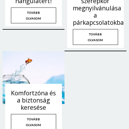
hangulatért!
szerepkör
megnyilvánulása
TOVÁBB
a
OLVASOM
párkapcsolatokban
TOVÁBB
OLVASOM
Komfortzóna és
a biztonság
keresése
TOVÁBB
OLVASOM