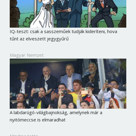
IQ-teszt: csak a sasszeműek tudják kideríteni, hova
tűnt az elveszett jegygyűrű
Magyar Nemzet
A labdarúgó-világbajnokság, amelynek már a
nyitómeccse is elmaradhat
Mindmegette