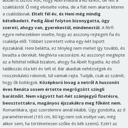
abban is biztos volt, hogy Ábel imádná a kis lurkót, de félt a
szakítástól. Ő még elviselte volna, de a fiát nem akarta kitenni
a csalódásnak.
Eltelt fél év, és Heni még mindig
kételkedett. Pedig Ábel folyton bizonygatta, úgy
szereti, ahogy van, gyerekestül, mindenestül.
A férfi
egyre nehezebben viselte, hogy az asszony rejtegeti fia és
családja elől. Többet szeretett volna egy-két lopott
éjszakánál. Heni belátta, ez tényleg nem mehet így tovább, és
beadta a derekát. Meghívta vacsorázni. Az asszonyt meglepte
az a feltétel nélküli bizalom, ahogy fia Ábelt fogadta. Az első
találkozás óta két év telt el. Bár akadtak nehézségek és
rosszindulatú rokonok, túl vannak rajta. Tudják, csak az számít,
hogy ők boldogok.
Középkorú lovag a netről
A huszonöt
éves Renáta sosem értette megrögzött szingli
barátnőit. Nem vágyott hat-hét számjegyű fizetésre,
beosztottakra, magányos éjszakákra meg főként nem.
Romantikára, igaz szerelemre annál inkább. Úgy gondolta, az ő
paramétereivel (165 cm, 80 kg) nem sok esélye van, még
akkor sem, ha történetesen szőke és kék szemű. Ezért az