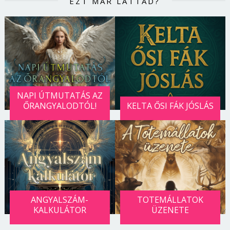
EZT MÁR LÁTTAD?
Jelszó
Mégse
Bejelentkezés
NAPI ÚTMUTATÁS AZ
ŐRANGYALODTÓL!
KELTA ŐSI FÁK JÓSLÁS
ANGYALSZÁM-
TOTEMÁLLATOK
KALKULÁTOR
ÜZENETE