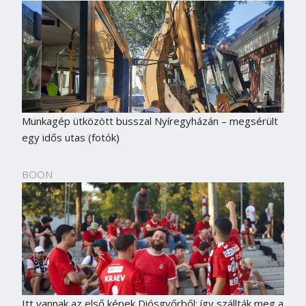
Munkagép ütközött busszal Nyíregyházán – megsérült
egy idős utas (fotók)
BOON
Itt vannak az első képek Diósgyőrből: így szállták meg a