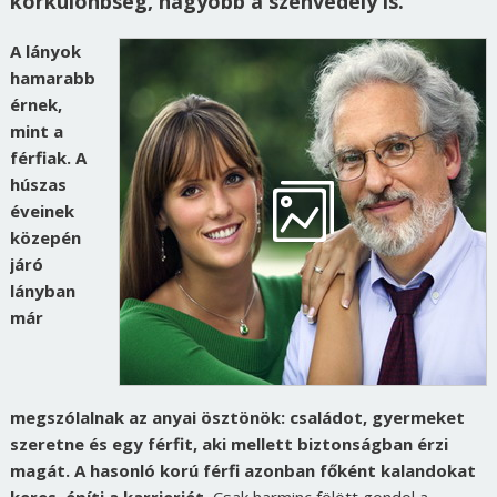
korkülönbség, nagyobb a szenvedély is.
A lányok
hamarabb
érnek,
mint a
férfiak. A
húszas
éveinek
közepén
járó
lányban
már
megszólalnak az anyai ösztönök: családot, gyermeket
szeretne és egy férfit, aki mellett biztonságban érzi
magát. A hasonló korú férfi azonban főként kalandokat