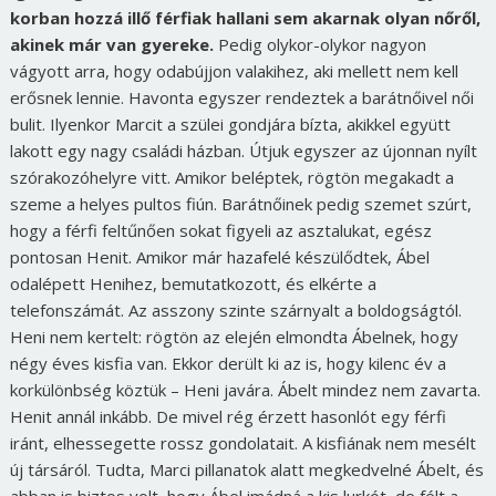
korban hozzá illő férfiak hallani sem akarnak olyan nőről,
akinek már van gyereke.
Pedig olykor-olykor nagyon
vágyott arra, hogy odabújjon valakihez, aki mellett nem kell
erősnek lennie. Havonta egyszer rendeztek a barátnőivel női
bulit. Ilyenkor Marcit a szülei gondjára bízta, akikkel együtt
lakott egy nagy családi házban. Útjuk egyszer az újonnan nyílt
szórakozóhelyre vitt. Amikor beléptek, rögtön megakadt a
szeme a helyes pultos fiún. Barátnőinek pedig szemet szúrt,
hogy a férfi feltűnően sokat figyeli az asztalukat, egész
pontosan Henit. Amikor már hazafelé készülődtek, Ábel
odalépett Henihez, bemutatkozott, és elkérte a
telefonszámát. Az asszony szinte szárnyalt a boldogságtól.
Heni nem kertelt: rögtön az elején elmondta Ábelnek, hogy
négy éves kisfia van. Ekkor derült ki az is, hogy kilenc év a
korkülönbség köztük – Heni javára. Ábelt mindez nem zavarta.
Henit annál inkább. De mivel rég érzett hasonlót egy férfi
iránt, elhessegette rossz gondolatait. A kisfiának nem mesélt
új társáról. Tudta, Marci pillanatok alatt megkedvelné Ábelt, és