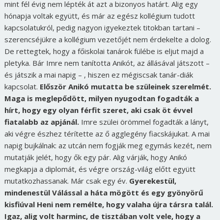
mint fél évig nem lépték át azt a bizonyos határt. Alig egy
hónapja voltak együtt, és már az egész kollégium tudott
kapcsolatukról, pedig nagyon igyekeztek titokban tartani –
szerencséjükre a kollégium vezetőjét nem érdekelte a dolog.
De rettegtek, hogy a főiskolai tanárok fülébe is eljut majd a
pletyka. Bár Imre nem tanította Anikót, az állásával játszott –
és játszik a mai napig – , hiszen ez mégiscsak tanár-diák
kapcsolat.
Először Anikó mutatta be szüleinek szerelmét.
Maga is meglepődött, milyen nyugodtan fogadták a
hírt, hogy egy olyan férfit szeret, aki csak öt évvel
fiatalabb az apjánál.
Imre szülei örömmel fogadták a lányt,
aki végre észhez térítette az ő agglegény fiacskájukat. A mai
napig bujkálnak: az utcán nem fogják meg egymás kezét, nem
mutatják jelét, hogy ők egy pár. Alig várják, hogy Anikó
megkapja a diplomát, és végre ország-világ előtt együtt
mutatkozhassanak. Már csak egy év.
Gyerekestül,
mindenestül
Válással a háta mögött és egy gyönyörű
kisfiúval Heni nem remélte, hogy valaha újra társra talál.
Igaz, alig volt harminc, de tisztában volt vele, hogy a