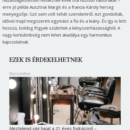
házasságkötéssel rendezték évek óta húzódó háborúikat –
erre jó példa Ausztriai Margit és a francia Károly herceg
menyegzője. Szó sem volt tehát szerelemről. Azt gondolták,
idővel majd megszereti egymást a fiú és a leány. És így is lett:
hosszú, boldog frigyek születtek a kényszerházasságból. A
nagy korkülönbség nem lehet akadálya egy harmonikus
kapcsolatnak.
EZEK IS ÉRDEKELHETNEK
Borsonline
Meztelenül vág hajat a 21 éves fodrásznő –