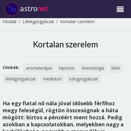
Főoldal
/
Lélekgyógyászat
/
Kortalan szerelem
Kortalan szerelem
Címkék:
aromaterápia
hipnózis
kineziológia
lélek
lélekgyógyászat
meditáció
színgyógyászat
Ha egy fiatal nő nála jóval idősebb férfihoz
megy feleségül, rögtön összesúgnak a háta
mögött: biztos a pénzéért ment hozzá. Pedig
azokban a kapcsolatokban, melyekben nagy a