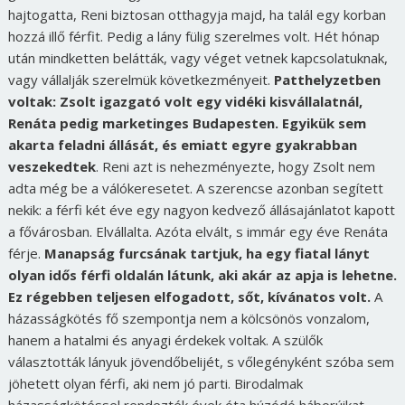
hajtogatta, Reni biztosan otthagyja majd, ha talál egy korban
hozzá illő férfit. Pedig a lány fülig szerelmes volt. Hét hónap
után mindketten belátták, vagy véget vetnek kapcsolatuknak,
vagy vállalják szerelmük következményeit.
Patthelyzetben
voltak: Zsolt igazgató volt egy vidéki kisvállalatnál,
Renáta pedig marketinges Budapesten. Egyikük sem
akarta feladni állását, és emiatt egyre gyakrabban
veszekedtek
. Reni azt is nehezményezte, hogy Zsolt nem
adta még be a válókeresetet. A szerencse azonban segített
nekik: a férfi két éve egy nagyon kedvező állásajánlatot kapott
a fővárosban. Elvállalta. Azóta elvált, s immár egy éve Renáta
férje.
Manapság furcsának tartjuk, ha egy fiatal lányt
olyan idős férfi oldalán látunk, aki akár az apja is lehetne.
Ez régebben teljesen elfogadott, sőt, kívánatos volt.
A
házasságkötés fő szempontja nem a kölcsönös vonzalom,
hanem a hatalmi és anyagi érdekek voltak. A szülők
választották lányuk jövendőbelijét, s vőlegényként szóba sem
jöhetett olyan férfi, aki nem jó parti. Birodalmak