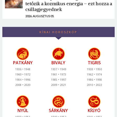
tetőzik a kozmikus energia – ezt hozza a
csillagjegyednek
2026. AUGUSZTUS 05.
KÍNAI HOROSZKÓP
PATKÁNY
BIVALY
TIGRIS
1936
1948
1937
1949
1938
1950
1960
1972
1961
1973
1962
1974
1984
1996
1985
1997
1986
1998
2008
2020
2009
2021
2010
2022
NYÚL
SÁRKÁNY
KÍGYÓ
1939
1951
1940
1952
1941
1953