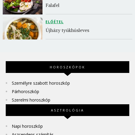
Falafel
ELŐÉTEL
Újházy tyúkhúsleves
HOROSZKÓPOK
Személyre szabott horoszkóp
Párhoroszkóp
Szerelmi horoszkóp
ASZTROLÓGIA
Napi horoszkóp
Aszcendens számítás