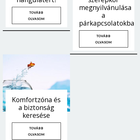
megnyilvánulása
TOVÁBB
a
OLVASOM
párkapcsolatokban
TOVÁBB
OLVASOM
Komfortzóna és
a biztonság
keresése
TOVÁBB
OLVASOM