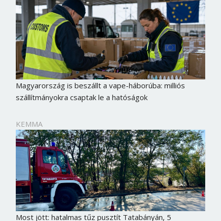
Magyarország is beszállt a vape-háborúba: milliós
szállítmányokra csaptak le a hatóságok
KEMMA
Most jött: hatalmas tűz pusztít Tatabányán, 5