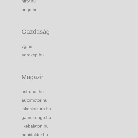
hirtv.hu
origo.hu
Gazdaság
vg.hu
agrokep.hu
Magazin
astronet.hu
automotor.hu
lakaskultura.hu
gamer.origo.hu
likebalaton.hu
napidoktor.hu