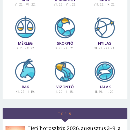
Jelszó
VI. 22. - VII. 22.
VII. 23. - VIII. 22.
VIII. 23. - IX. 22.
Mégse
Bejelentkezés
MÉRLEG
SKORPIÓ
NYILAS
IX. 23. - X. 22.
X. 23. - XI. 21.
XI. 22. - XII. 21.
BAK
VÍZÖNTŐ
HALAK
XII. 22. - I. 19.
I. 20. - II. 18.
II. 19. - III. 20.
TOP 5
Heti horoszkóp 2026. augusztus 3-9: a