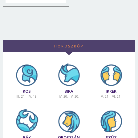
HOROSZKÓP
KOS
BIKA
IKREK
III. 21. - IV. 19.
IV. 20. - V. 20.
V. 21. - VI. 21.
Borsonline bejelentkezés
E-mail cím vagy felhasználónév
RÁK
OROSZLÁN
SZŰZ