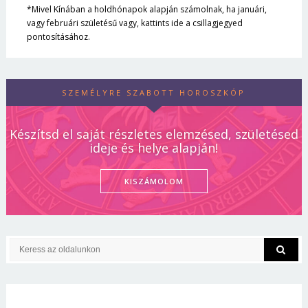
*Mivel Kínában a holdhónapok alapján számolnak, ha januári,
vagy februári születésű vagy, kattints ide a csillagjegyed
pontosításához.
SZEMÉLYRE SZABOTT HOROSZKÓP
Készítsd el saját részletes elemzésed, születésed
ideje és helye alapján!
KISZÁMOLOM