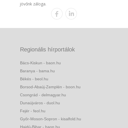
jövőnk záloga.
Regionális hírportálok
Bács-Kiskun - baon.hu
Baranya - bama.hu
Békés - beol.hu
Borsod-Abaúj-Zemplén - boon.hu
Csongrád - delmagyar.hu
Dunaújváros - duol.hu
Fejér - feol.hu
Győr-Moson-Sopron - kisalfold.hu
Hajdú-Bihar - haon.hu