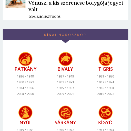
Vénusz, a kis szerencse bolygója jegyet
vált
2026. AUGUSZTUS 05.
KÍNAI HOROSZKÓP
PATKÁNY
BIVALY
TIGRIS
1936
1948
1937
1949
1938
1950
1960
1972
1961
1973
1962
1974
1984
1996
1985
1997
1986
1998
2008
2020
2009
2021
2010
2022
NYÚL
SÁRKÁNY
KÍGYÓ
1939
1951
1940
1952
1941
1953