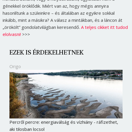
génekkel öröklődik. Miért van az, hogy mégis annyira
hasonlítunk a szüleinkre – és általában az egyikre sokkal
inkább, mint a másikra? A válasz a mintákban, és a láncon át
„örökölt” gondolatvilágban keresendő.
A teljes cikket itt tudod
elolvasni!
>>>
EZEK IS ÉRDEKELHETNEK
Origo
Percről percre: energiaválság és vízhiány - ráfizethet,
aki tilosban locsol