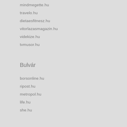
mindmegette.hu
travelo.hu
dietaesfitnesz.hu
vitorlazasmagazin.hu
videkize.hu
tvmusor.hu
Bulvár
borsonline.hu
ripost.hu
metropol.hu
life.hu
she.hu