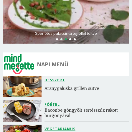
Spenótos palacsinta tejföllel töltve
NAPI MENÜ
DESSZERT
Aranygaluska grillen sütve
FŐÉTEL
Baconbe göngyölt sertésszűz rakott 
burgonyával
VEGETÁRIÁNUS