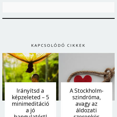
KAPCSOLÓDÓ CIKKEK
Irányítsd a
A Stockholm-
képzeleted – 5
szindróma,
minimeditáció
avagy az
a jó
áldozati
hangulatért!
szerepkör