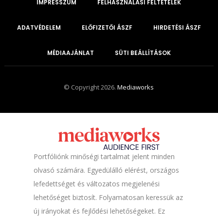
IMPRESSZUM
FELHASZNÁLÁSI FELTÉTELEK
ADATVÉDELEM
ELŐFIZETŐI ÁSZF
HIRDETÉSI ÁSZF
MÉDIAAJÁNLAT
SÜTI BEÁLLÍTÁSOK
© Copyright 2026.
Mediaworks
Portfóliónk minőségi tartalmat jelent minden
olvasó számára. Egyedülálló elérést, országos
lefedettséget és változatos megjelenési
lehetőséget biztosít. Folyamatosan keressük az
új irányokat és fejlődési lehetőségeket. Ez