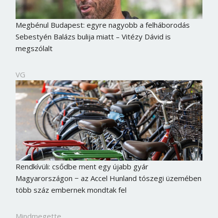
Megbénul Budapest: egyre nagyobb a felháborodás
Sebestyén Balázs bulija miatt – Vitézy Dávid is
megszólalt
VG
Rendkívüli: csődbe ment egy újabb gyár
Magyarországon − az Accel Hunland tószegi üzemében
több száz embernek mondtak fel
Mindmegette