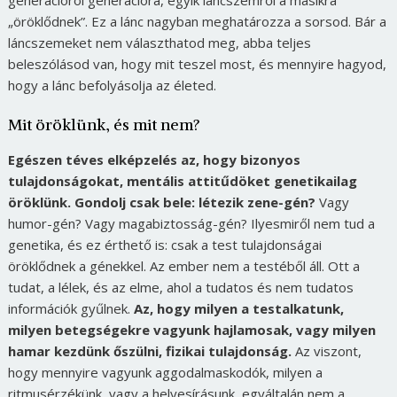
generációról generációra, egyik láncszemről a másikra
„öröklődnek”. Ez a lánc nagyban meghatározza a sorsod. Bár a
láncszemeket nem választhatod meg, abba teljes
beleszólásod van, hogy mit teszel most, és mennyire hagyod,
hogy a lánc befolyásolja az életed.
Mit öröklünk, és mit nem?
Egészen téves elképzelés az, hogy bizonyos
tulajdonságokat, mentális attitűdöket genetikailag
öröklünk. Gondolj csak bele: létezik zene-gén?
Vagy
humor-gén? Vagy magabiztosság-gén? Ilyesmiről nem tud a
genetika, és ez érthető is: csak a test tulajdonságai
öröklődnek a génekkel. Az ember nem a testéből áll. Ott a
tudat, a lélek, és az elme, ahol a tudatos és nem tudatos
információk gyűlnek.
Az, hogy milyen a testalkatunk,
milyen betegségekre vagyunk hajlamosak, vagy milyen
hamar kezdünk őszülni, fizikai tulajdonság.
Az viszont,
hogy mennyire vagyunk aggodalmaskodók, milyen a
ritmusérzékünk, vagy a helyesírásunk, egyáltalán nem a