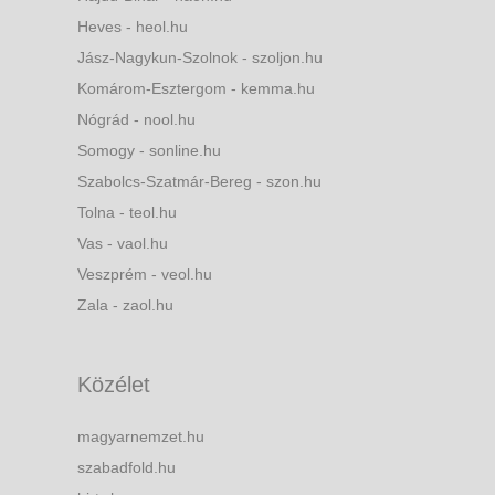
Heves - heol.hu
Jász-Nagykun-Szolnok - szoljon.hu
Komárom-Esztergom - kemma.hu
Nógrád - nool.hu
Somogy - sonline.hu
Szabolcs-Szatmár-Bereg - szon.hu
Tolna - teol.hu
Vas - vaol.hu
Veszprém - veol.hu
Zala - zaol.hu
Közélet
magyarnemzet.hu
szabadfold.hu