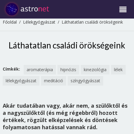
Főoldal
/
Lélekgyógyászat
/
Láthatatlan családi örökségeink
Láthatatlan családi örökségeink
Címkék:
aromaterápia
hipnózis
kineziológia
lélek
lélekgyógyászat
meditáció
színgyógyászat
Akár tudatában vagy, akár nem, a szülőktől és
a nagyszülőktől (és még régebbről) hozott
értékek, rögzült elképzelések és döntések
folyamatosan hatással vannak rád.