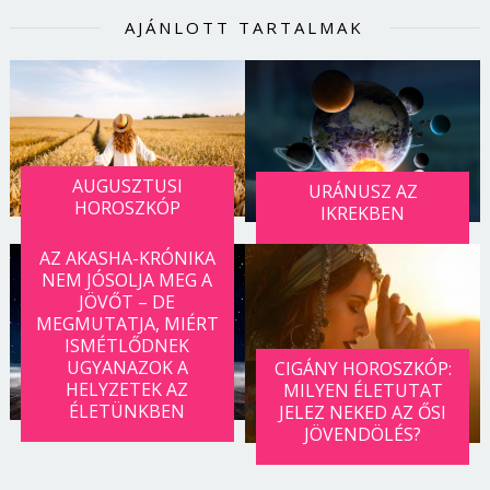
AJÁNLOTT TARTALMAK
AUGUSZTUSI
URÁNUSZ AZ
HOROSZKÓP
IKREKBEN
AZ AKASHA-KRÓNIKA
NEM JÓSOLJA MEG A
JÖVŐT – DE
MEGMUTATJA, MIÉRT
ISMÉTLŐDNEK
UGYANAZOK A
CIGÁNY HOROSZKÓP:
HELYZETEK AZ
MILYEN ÉLETUTAT
ÉLETÜNKBEN
JELEZ NEKED AZ ŐSI
JÖVENDÖLÉS?