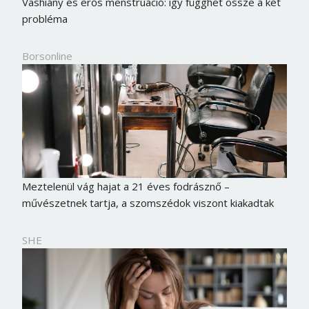
Vashiány és erős menstruáció: így függhet össze a két
probléma
Borsonline
Meztelenül vág hajat a 21 éves fodrásznő –
művészetnek tartja, a szomszédok viszont kiakadtak
SHE