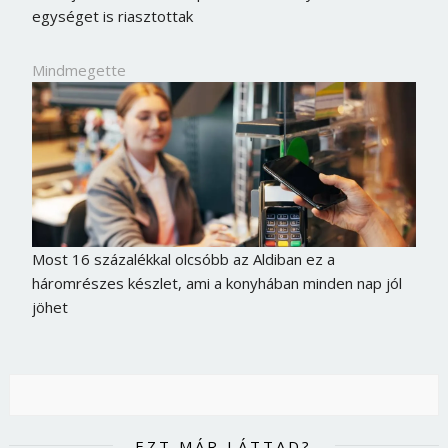
egységet is riasztottak
Mindmegette
Most 16 százalékkal olcsóbb az Aldiban ez a
háromrészes készlet, ami a konyhában minden nap jól
jöhet
EZT MÁR LÁTTAD?