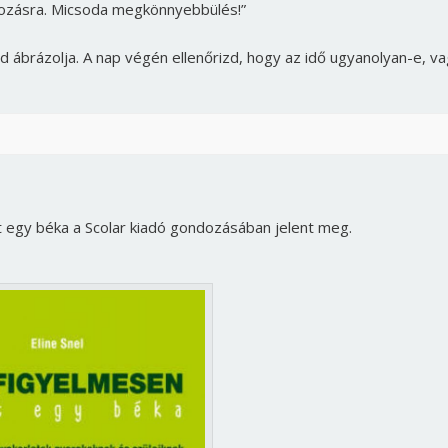
tkozásra. Micsoda megkönnyebbülés!”
ed ábrázolja. A nap végén ellenőrizd, hogy az idő ugyanolyan-e, v
nt egy béka a Scolar kiadó gondozásában jelent meg.
Borsonline bejelentkezés
E-mail cím vagy felhasználónév