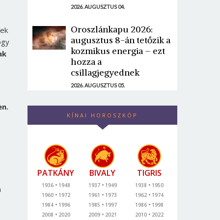
2026. AUGUSZTUS 04.
Oroszlánkapu 2026:
rek
augusztus 8-án tetőzik a
ogy
kozmikus energia – ezt
ak
hozza a
csillagjegyednek
2026. AUGUSZTUS 05.
en.
KÍNAI HOROSZKÓP
PATKÁNY
BIVALY
TIGRIS
1936
1948
1937
1949
1938
1950
a
1960
1972
1961
1973
1962
1974
1984
1996
1985
1997
1986
1998
2008
2020
2009
2021
2010
2022