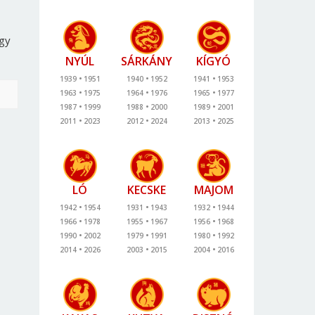
agy
NYÚL
SÁRKÁNY
KÍGYÓ
1939
1951
1940
1952
1941
1953
1963
1975
1964
1976
1965
1977
1987
1999
1988
2000
1989
2001
2011
2023
2012
2024
2013
2025
LÓ
KECSKE
MAJOM
1942
1954
1931
1943
1932
1944
1966
1978
1955
1967
1956
1968
1990
2002
1979
1991
1980
1992
2014
2026
2003
2015
2004
2016