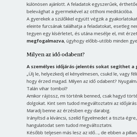
különösen ajánlott. A feladatok egyszerűek, érthető
belevághat a gyermekével az otthoni meditációba.
A gyerekek a szülőkkel együtt végzik a gyakorlatokat
eleinte furcsának találhatja a feladatokat, esetleg 
tegyen egy kísérletet, és utána mesélje el, mit érze
megfogalmazva
, úgyhogy előbb-utóbb minden gye
Milyen az idő odabent?
A személyes időjárás-jelentés sokat segíthet a
„Ülj le, helyezkedj el kényelmesen, csukd le, vagy f
hogy érzed magad. Milyen az idő odabent? Nyugalma
Talán vihar tombol?
Amikor rájössz, mi történik benned, csak hagyd tör
dolgokat. Kint sem tudod megváltoztatni az időjárást
Maradj benne az érzésben egy darabig.
Irányítsd a kíváncsi, szelíd figyelmedet a tiszta égr
hangulatodat sem tudod megváltoztatni.
Később teljesen más lesz az idő…, de ebben a pillana