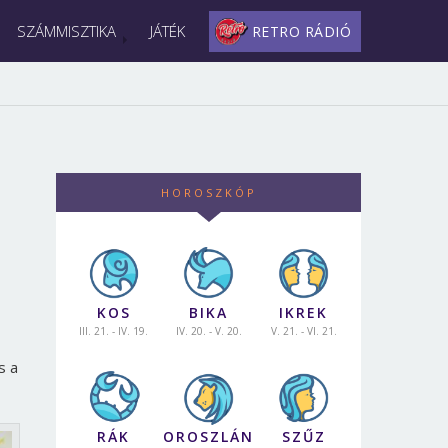
SZÁMMISZTIKA
JÁTÉK
RETRO RÁDIÓ
HOROSZKÓP
KOS
BIKA
IKREK
III. 21. - IV. 19.
IV. 20. - V. 20.
V. 21. - VI. 21.
s a
RÁK
OROSZLÁN
SZŰZ