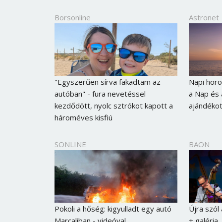
Borsonline
Astronet
"Egyszerűen sírva fakadtam az
Napi horo
autóban" - fura nevetéssel
a Nap és 
kezdődött, nyolc sztrókot kapott a
ajándékot
hároméves kisfiú
SONLINE
BAON
Pokoli a hőség: kigyulladt egy autó
Újra szól
Marcaliban - videóval
+ galéria