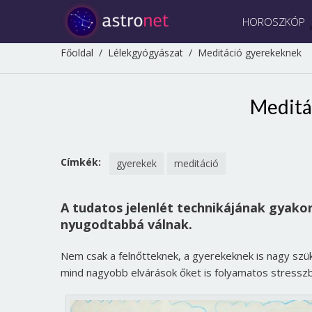
HOROSZKÓP
Főoldal
/
Lélekgyógyászat
/
Meditáció gyerekeknek
Meditá
Címkék:
gyerekek
meditáció
A tudatos jelenlét technikájának gyako
nyugodtabbá válnak.
Nem csak a felnőtteknek, a gyerekeknek is nagy szük
mind nagyobb elvárások őket is folyamatos stresszb