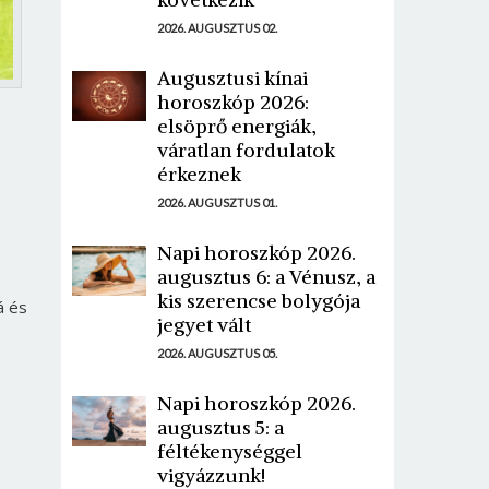
2026. AUGUSZTUS 02.
Augusztusi kínai
horoszkóp 2026:
elsöprő energiák,
váratlan fordulatok
érkeznek
2026. AUGUSZTUS 01.
Napi horoszkóp 2026.
augusztus 6: a Vénusz, a
kis szerencse bolygója
á és
jegyet vált
2026. AUGUSZTUS 05.
Napi horoszkóp 2026.
augusztus 5: a
féltékenységgel
vigyázzunk!