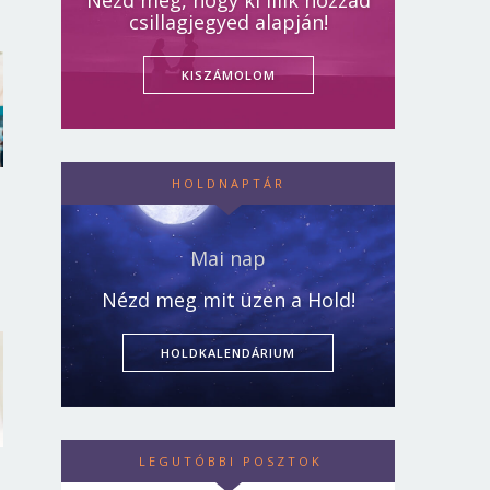
Nézd meg, hogy ki illik hozzád
csillagjegyed alapján!
KISZÁMOLOM
HOLDNAPTÁR
Mai nap
Nézd meg mit üzen a Hold!
HOLDKALENDÁRIUM
LEGUTÓBBI POSZTOK