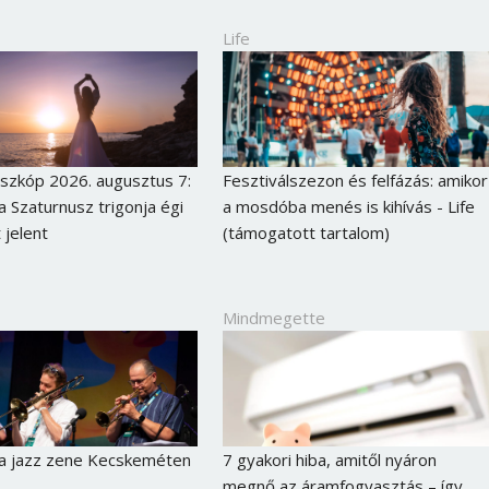
Life
szkóp 2026. augusztus 7:
Fesztiválszezon és felfázás: amikor
a Szaturnusz trigonja égi
a mosdóba menés is kihívás - Life
 jelent
(támogatott tartalom)
Mindmegette
 a jazz zene Kecskeméten
7 gyakori hiba, amitől nyáron
megnő az áramfogyasztás – így