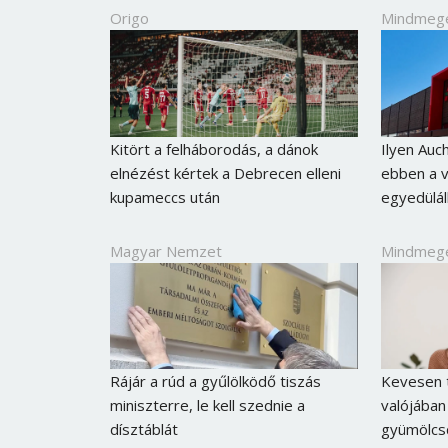
Origo
Mindmeg
Kitört a felháborodás, a dánok
Ilyen Auc
elnézést kértek a Debrecen elleni
ebben a v
kupameccs után
egyedülál
Magyar Nemzet
Mindmeg
Rájár a rúd a gyűlölködő tiszás
Kevesen t
miniszterre, le kell szednie a
valójában
dísztáblát
gyümölcs