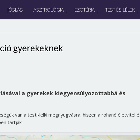
JÓSLÁS
ASZTROLÓGIA
EZOTÉRIA
TEST ÉS LÉLEK
ció gyerekeknek
rlásával a gyerekek kiegyensúlyozottabbá és
ségük van a testi-lelki megnyugvásra, hiszen a rohanó életvitel é
en tartják.