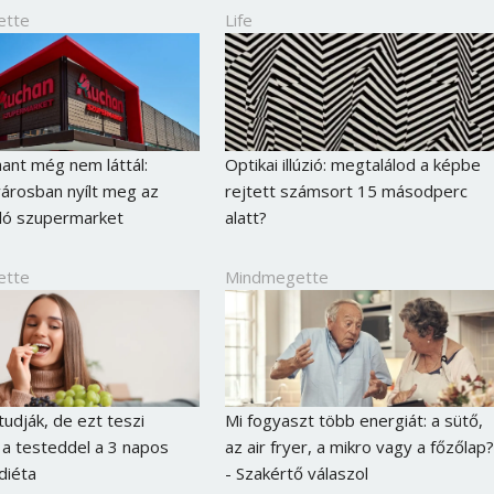
ette
Life
hant még nem láttál:
Optikai illúzió: megtalálod a képbe
árosban nyílt meg az
rejtett számsort 15 másodperc
ló szupermarket
alatt?
ette
Mindmegette
udják, de ezt teszi
Mi fogyaszt több energiát: a sütő,
 a testeddel a 3 napos
az air fryer, a mikro vagy a főzőlap?
diéta
- Szakértő válaszol