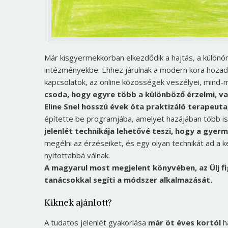
Már kisgyermekkorban elkezdődik a hajtás, a különór
intézményekbe. Ehhez járulnak a modern kora hozadé
kapcsolatok, az online közösségek veszélyei, mind-
csoda, hogy egyre több a különböző érzelmi, v
Eline Snel hosszú évek óta praktizáló terapeu
építette be programjába, amelyet hazájában több isk
jelenlét technikája lehetővé teszi, hogy a gyer
megélni az érzéseiket, és egy olyan technikát ad a 
nyitottabbá válnak.
A magyarul most megjelent könyvében, az Ülj f
tanácsokkal segíti a módszer alkalmazását.
Kiknek ajánlott?
A tudatos jelenlét gyakorlása
már öt éves kortól
h