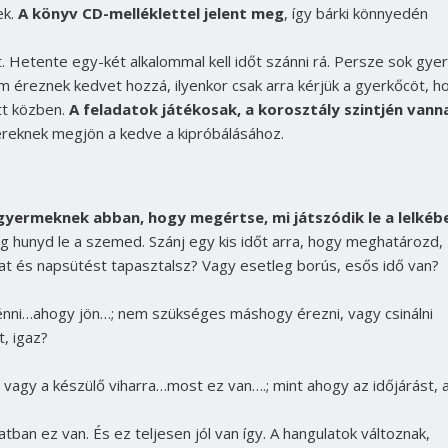
ek.
A könyv CD-melléklettel jelent meg
, így bárki könnyedén
. Hetente egy-két alkalommal kell időt szánni rá. Persze sok gye
nem éreznek kedvet hozzá, ilyenkor csak arra kérjük a gyerkőcöt, h
tt közben.
A feladatok játékosak, a korosztály szintjén vann
reknek megjön a kedve a kipróbálásához.
 gyermeknek abban, hogy megértse, mi játszódik le a lelkéb
élig hunyd le a szemed. Szánj egy kis időt arra, hogy meghatározd,
t és napsütést tapasztalsz? Vagy esetleg borús, esős idő van?
ténni…ahogy jön…; nem szükséges máshogy érezni, vagy csinálni
, igaz?
e, vagy a készülő viharra…most ez van….; mint ahogy az időjárást, 
tban ez van. És ez teljesen jól van így. A hangulatok változnak,