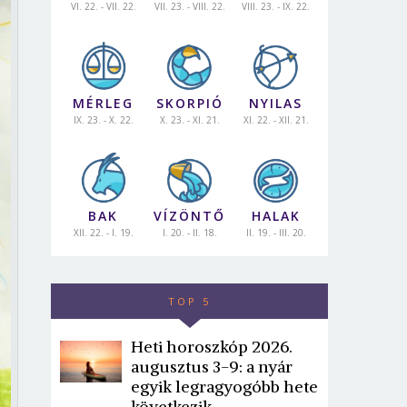
VI. 22. - VII. 22.
VII. 23. - VIII. 22.
VIII. 23. - IX. 22.
MÉRLEG
SKORPIÓ
NYILAS
IX. 23. - X. 22.
X. 23. - XI. 21.
XI. 22. - XII. 21.
BAK
VÍZÖNTŐ
HALAK
XII. 22. - I. 19.
I. 20. - II. 18.
II. 19. - III. 20.
TOP 5
Heti horoszkóp 2026.
augusztus 3-9: a nyár
egyik legragyogóbb hete
következik