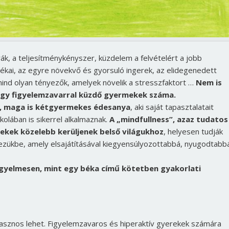
ák, a teljesítménykényszer, küzdelem a felvételért a jobb
kai, az egyre növekvő és gyorsuló ingerek, az elidegenedett
mind olyan tényezők, amelyek növelik a stresszfaktort …
Nem is
agy figyelemzavarral küzdő gyermekek száma.
ta, maga is kétgyermekes édesanya
, aki saját tapasztalatait
olában is sikerrel alkalmaznak.
A „mindfullness”, azaz tudatos
mekek közelebb kerüljenek belső világukhoz
, helyesen tudják
kezükbe, amely elsajátításával kiegyensúlyozottabbá, nyugodtabb
igyelmesen, mint egy béka című kötetben gyakorlati
asznos lehet. Figyelemzavaros és hiperaktív gyerekek számára