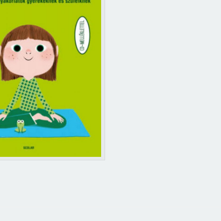
Jelszó
Mégse
Bejelentkezés