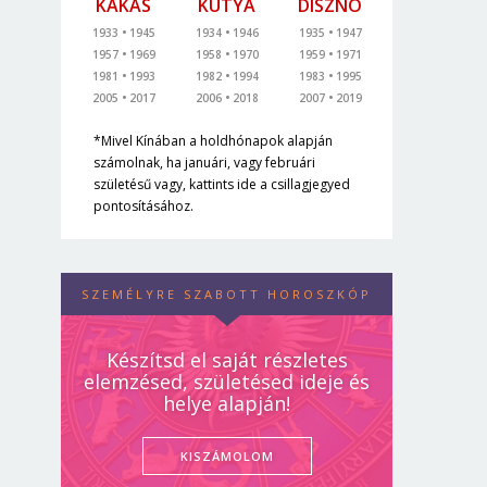
KAKAS
KUTYA
DISZNÓ
1933
1945
1934
1946
1935
1947
1957
1969
1958
1970
1959
1971
1981
1993
1982
1994
1983
1995
2005
2017
2006
2018
2007
2019
*Mivel Kínában a holdhónapok alapján
számolnak, ha januári, vagy februári
születésű vagy, kattints ide a csillagjegyed
pontosításához.
SZEMÉLYRE SZABOTT HOROSZKÓP
Készítsd el saját részletes
elemzésed, születésed ideje és
helye alapján!
KISZÁMOLOM