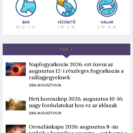
BAK
VÍZÖNTŐ
HALAK
XII. 22. - I. 19.
I. 20. - II. 18.
II. 19. - III. 20.
TOP 5
Napfogyatkozás 2026: ezt üzeni az
augusztus 12-i részleges fogyatkozás a
csillagjegyeknek
2026. AUGUSZTUS 06.
Heti horoszkóp 2026. augusztus 10-16:
nagy fordulatokat hoz ez az időszak
2026. AUGUSZTUS 09.
Oroszlánkapu 2026: augusztus 8-án