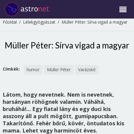
Főoldal
/
Lélekgyógyászat
/
Müller Péter: Sírva vigad a magyar
Müller Péter: Sírva vigad a magyar
Címkék:
humor
Müller Péter
Varázskő
Látom, hogy nevetnek. Nem is nevetnek,
harsányan röhögnek valamin. Váháhá,
bruháhá!… Egy fiatal lány és egy duci kis
asszony áll a pult mögött, gumipapucsban.
Takarítónő. Fehér bőrű, kövér, öntudatos kis
mama. Lehet vagy harmincöt éves.