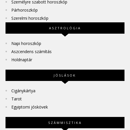
Személyre szabott horoszkóp
Párhoroszkóp
Szerelmi horoszkóp
ASZTROLÓGIA
Napi horoszkóp
Aszcendens számítás
Holdnaptár
JÓSLÁSOK
Cigánykártya
Tarot
Egyiptomi jóskövek
SZÁMMISZTIKA