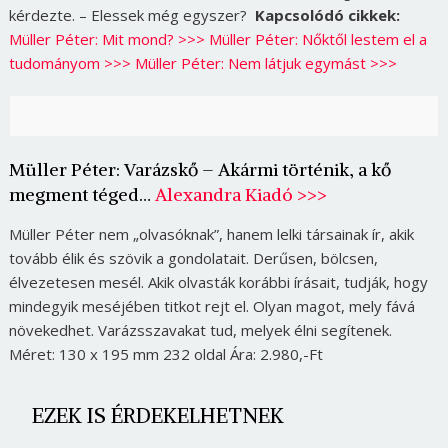
kérdezte. – Elessek még egyszer?
Kapcsolódó cikkek:
Müller Péter: Mit mond? >>>
Müller Péter: Nőktől lestem el a
tudományom >>>
Müller Péter: Nem látjuk egymást >>>
Müller Péter: Varázskő – Akármi történik, a kő
megment téged…
Alexandra Kiadó >>>
Müller Péter nem „olvasóknak”, hanem lelki társainak ír, akik
tovább élik és szövik a gondolatait. Derűsen, bölcsen,
élvezetesen mesél. Akik olvasták korábbi írásait, tudják, hogy
mindegyik meséjében titkot rejt el. Olyan magot, mely fává
növekedhet. Varázsszavakat tud, melyek élni segítenek.
Méret: 130 x 195 mm 232 oldal Ára: 2.980,-Ft
EZEK IS ÉRDEKELHETNEK