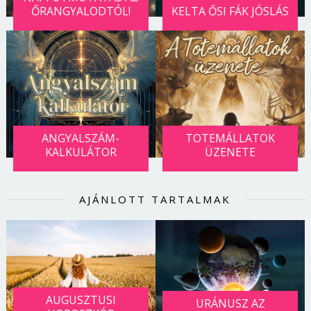
ŐRANGYALODTÓL!
KELTA ŐSI FÁK JÓSLÁS
ANGYALSZÁM-
TOTEMÁLLATOK
KALKULÁTOR
ÜZENETE
AJÁNLOTT TARTALMAK
AUGUSZTUSI
URÁNUSZ AZ