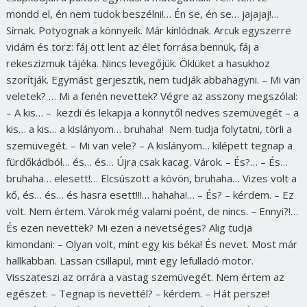
mondd el, én nem tudok beszélni!… Én se, én se… jajajaj!…
Sírnak. Potyognak a könnyeik. Már kínlódnak. Arcuk egyszerre
vidám és torz: fáj ott lent az élet forrása bennük, fáj a
rekeszizmuk tájéka. Nincs levegőjük. Öklüket a hasukhoz
szorítják. Egymást gerjesztik, nem tudják abbahagyni. – Mi van
veletek? … Mi a fenén nevettek? Végre az asszony megszólal:
– A kis… – kezdi és lekapja a könnytől nedves szemüvegét – a
kis… a kis… a kislányom… bruhaha! Nem tudja folytatni, törli a
szemüvegét. – Mi van vele? – A kislányom… kilépett tegnap a
fürdőkádból… és… és… Újra csak kacag. Várok. – És?… – És…
bruhaha… elesett!… Elcsúszott a kövön, bruhaha… Vizes volt a
kő, és… és… és hasra esett!!!… hahaha!… – És? – kérdem. – Ez
volt. Nem értem. Várok még valami poént, de nincs. – Ennyi?!…
És ezen nevettek? Mi ezen a nevetséges? Alig tudja
kimondani: – Olyan volt, mint egy kis béka! És nevet. Most már
hallkabban. Lassan csillapul, mint egy lefulladó motor.
Visszateszi az orrára a vastag szemüvegét. Nem értem az
egészet. – Tegnap is nevettél? – kérdem. – Hát persze!