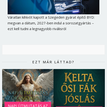
Jelszó
Váratlan kihívót kapott a Szegeden gyárat építő BYD:
megvan a dátum, 2027-ben indul a sorozatgyártás –
Mégse
Bejelentkezés
ezt kell tudni a legnagyobb riválisról
EZT MÁR LÁTTAD?
NAPI ÚTMUTATÁS AZ