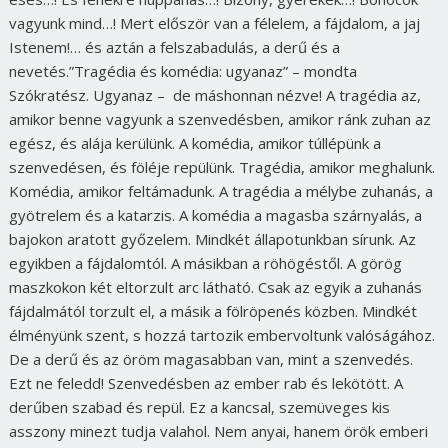
vagyunk mind…! Mert először van a félelem, a fájdalom, a jaj
Istenem!… és aztán a felszabadulás, a derű és a
nevetés.”Tragédia és komédia: ugyanaz” – mondta
Szókratész. Ugyanaz –
de máshonnan nézve!
A tragédia az,
amikor benne vagyunk a szenvedésben, amikor ránk zuhan az
egész, és alája kerülünk. A komédia, amikor túllépünk a
szenvedésen, és föléje repülünk. Tragédia, amikor meghalunk.
Komédia, amikor feltámadunk. A tragédia a mélybe zuhanás, a
gyötrelem és a katarzis. A komédia a magasba szárnyalás, a
bajokon aratott győzelem. Mindkét állapotunkban sírunk. Az
egyikben a fájdalomtól. A másikban a röhögéstől. A görög
maszkokon két eltorzult arc látható. Csak az egyik a zuhanás
fájdalmától torzult el, a másik a fölröpenés közben. Mindkét
élményünk szent, s hozzá tartozik embervoltunk valóságához.
De a derű és az öröm
magasabban van, mint a szenvedés.
Ezt ne feledd! Szenvedésben az ember rab és lekötött. A
derűben szabad és repül. Ez a kancsal, szemüveges kis
asszony minezt tudja valahol. Nem anyai, hanem örök emberi