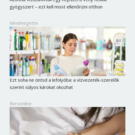
gyógyszert – ezt kell most ellenőrizni otthon
Mindmegette
Ezt soha ne öntsd a lefolyóba: a vízvezeték-szerelők
szerint súlyos károkat okozhat
Borsonline