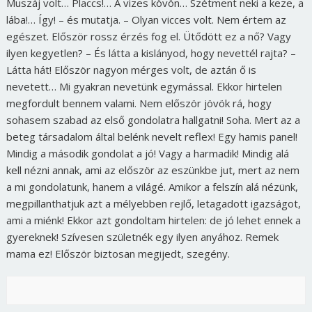
Muszáj volt… Placcs!… A vizes kövön… Szétment neki a keze, a
lába!… Így! – és mutatja. – Olyan vicces volt. Nem értem az
egészet. Először rossz érzés fog el. Ütődött ez a nő? Vagy
ilyen kegyetlen? – És látta a kislányod, hogy nevettél rajta? –
Látta hát! Először nagyon mérges volt, de aztán ő is
nevetett… Mi gyakran nevetünk egymással. Ekkor hirtelen
megfordult bennem valami. Nem először jövök rá, hogy
sohasem szabad az első gondolatra hallgatni! Soha. Mert az a
beteg társadalom által belénk nevelt reflex! Egy hamis panel!
Mindig a második gondolat a jó! Vagy a harmadik! Mindig alá
kell nézni annak, ami az először az eszünkbe jut, mert az nem
a mi gondolatunk, hanem a világé.
Amikor a felszín alá nézünk,
megpillanthatjuk azt a mélyebben rejlő, letagadott igazságot,
ami
a miénk!
Ekkor azt gondoltam hirtelen: de jó lehet ennek a
gyereknek! Szívesen születnék egy ilyen anyához. Remek
mama ez! Először biztosan megijedt, szegény.