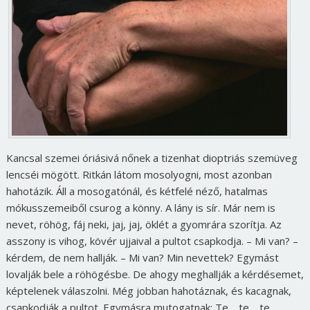
Kancsal szemei óriásivá nőnek a tizenhat dioptriás szemüveg
lencséi mögött. Ritkán látom mosolyogni, most azonban
hahotázik. Áll a mosogatónál, és kétfelé néző, hatalmas
mókusszemeiből csurog a könny. A lány is sír. Már nem is
nevet, röhög, fáj neki, jaj, jaj, öklét a gyomrára szorítja. Az
asszony is vihog, kövér ujjaival a pultot csapkodja. – Mi van? –
kérdem, de nem hallják. – Mi van? Min nevettek? Egymást
lovalják bele a röhögésbe. De ahogy meghallják a kérdésemet,
képtelenek válaszolni. Még jobban hahotáznak, és kacagnak,
csapkodják a pultot. Egymásra mutogatnak: Te… te… te