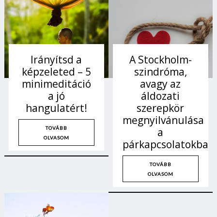
Irányítsd a
A Stockholm-
képzeleted – 5
szindróma,
minimeditáció
avagy az
a jó
áldozati
hangulatért!
szerepkör
megnyilvánulása
TOVÁBB
a
OLVASOM
párkapcsolatokban
TOVÁBB
OLVASOM