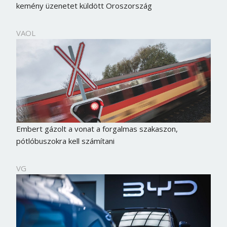
kemény üzenetet küldött Oroszország
VAOL
Embert gázolt a vonat a forgalmas szakaszon,
pótlóbuszokra kell számítani
VG
Borsonline bejelentkezés
E-mail cím vagy felhasználónév