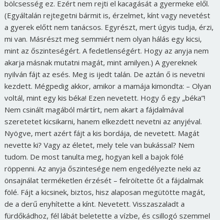
bölcsesség ez. Ezért nem rejti el kacagását a gyermeke elől.
(Egyáltalán rejtegetni bármit is, érzelmet, kínt vagy nevetést
a gyerek előtt nem tanácsos. Egyrészt, mert úgyis tudja, érzi,
mi van. Másrészt meg semmiért nem olyan hálás egy kicsi,
mint az őszinteségért. A fedetlenségért. Hogy az anyja nem
akarja másnak mutatni magát, mint amilyen.)
A gyereknek
nyilván fájt az esés. Meg is ijedt talán. De aztán ő is nevetni
kezdett. Mégpedig akkor, amikor a mamája kimondta: – Olyan
voltál, mint egy kis béka! Ezen nevetett. Hogy ő egy „béka”!
Nem csinált magából mártírt, nem akart a fájdalmával
szeretetet kicsikarni, hanem elkezdett nevetni az anyjéval.
Nyögve, mert azért fájt a kis bordája, de nevetett. Magát
nevette ki? Vagy az életet, mely tele van bukással? Nem
tudom. De most tanulta meg, hogyan kell a bajok fölé
röppenni. Az anyja őszintesége nem engedélyezte neki az
önsajnálat terméketlen érzését – felröítette őt a fájdalmak
fölé. Fájt a kicsinek, biztos, hisz alaposan megütötte magát,
de a derű enyhítette a kínt. Nevetett. Visszaszaladt a
fürdőkádhoz, fél lábát beletette a vízbe, és csillogó szemmel