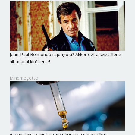
Jean-Paul Belmondo rajongója? Akkor ezt a kvízt illene
hibátlanul kitöltenie!
Mindmegette
Azonnal visszahívtak egy népszerű vény nélküli