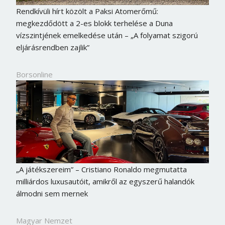
Rendkívüli hírt közölt a Paksi Atomerőmű:
megkezdődött a 2-es blokk terhelése a Duna
vízszintjének emelkedése után – „A folyamat szigorú
eljárásrendben zajlik”
Borsonline
„A játékszereim” – Cristiano Ronaldo megmutatta
milliárdos luxusautóit, amikről az egyszerű halandók
álmodni sem mernek
Magyar Nemzet