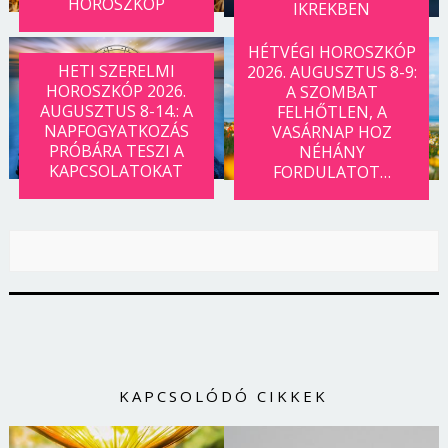
HOROSZKÓP
IKREKBEN
HÉTVÉGI HOROSZKÓP
HETI SZERELMI
2026. AUGUSZTUS 8-9:
HOROSZKÓP 2026.
A SZOMBAT
AUGUSZTUS 8-14.: A
FELHŐTLEN, A
NAPFOGYATKOZÁS
VASÁRNAP HOZ
PRÓBÁRA TESZI A
NÉHÁNY
KAPCSOLATOKAT
FORDULATOT…
KAPCSOLÓDÓ CIKKEK