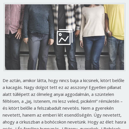
De aztán, amikor látta, hogy nincs baja a kicsinek, kitört belőle
a kacagás. Nagy dolgot tett ez az asszony! Egyetlen pillanat
alatt túllépett az ólmeleg anyai aggodalmán, a szüntelen
féltésen, a „Jaj, Istenem, mi lesz veled, picikém!” rémületén –
és kitört belőle a felszabadult nevetés. Nem a gyerekén
nevetett, hanem az emberi lét esendőségén. Úgy nevetett,
ahogy a cirkuszban a bohócokon nevetünk. Hogy az élet: hasra
esés…! És fenékre huppanás…! Bizony, gyerekek…! Bohócok