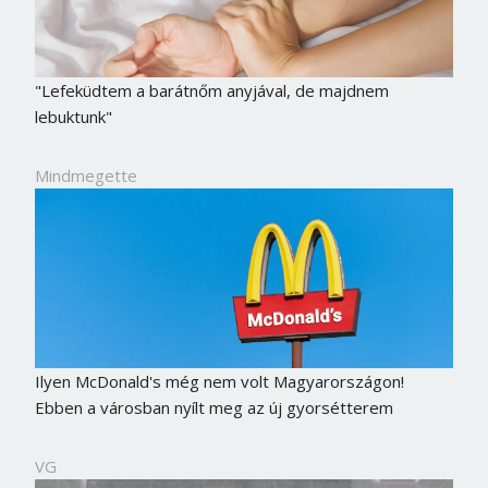
"Lefeküdtem a barátnőm anyjával, de majdnem
lebuktunk"
Mindmegette
Ilyen McDonald's még nem volt Magyarországon!
Ebben a városban nyílt meg az új gyorsétterem
VG