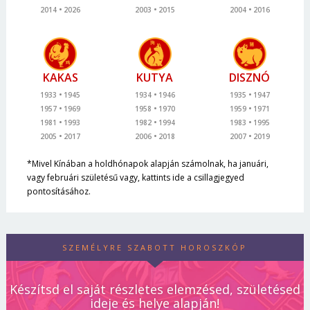
2014
2026
2003
2015
2004
2016
KAKAS
KUTYA
DISZNÓ
1933
1945
1934
1946
1935
1947
1957
1969
1958
1970
1959
1971
1981
1993
1982
1994
1983
1995
2005
2017
2006
2018
2007
2019
*Mivel Kínában a holdhónapok alapján számolnak, ha januári,
vagy februári születésű vagy, kattints ide a csillagjegyed
pontosításához.
SZEMÉLYRE SZABOTT HOROSZKÓP
Készítsd el saját részletes elemzésed, születésed
ideje és helye alapján!