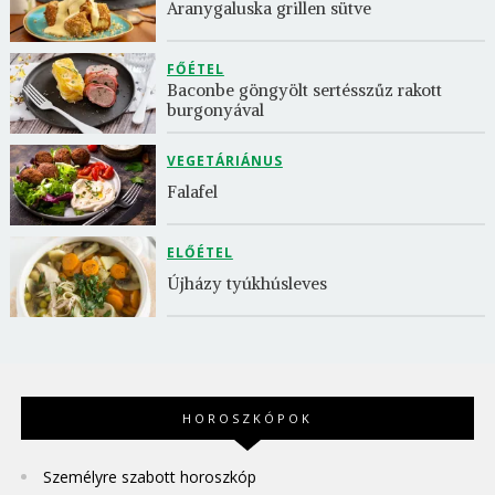
Aranygaluska grillen sütve
FŐÉTEL
Baconbe göngyölt sertésszűz rakott 
burgonyával
VEGETÁRIÁNUS
Falafel
ELŐÉTEL
Újházy tyúkhúsleves
HOROSZKÓPOK
Személyre szabott horoszkóp