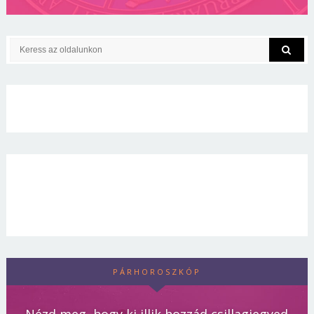
PÁRHOROSZKÓP
Nézd meg, hogy ki illik hozzád csillagjegyed