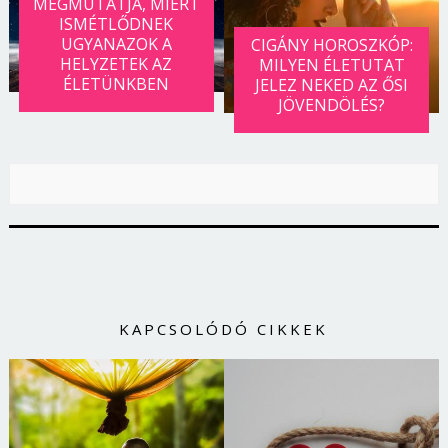
MEGMUTATJA, MIÉRT
ISMÉTLŐDNEK
UGYANAZOK A
CIGÁNY HOROSZKÓP:
HELYZETEK AZ
MILYEN ÉLETUTAT
ÉLETÜNKBEN
JELEZ NEKED AZ ŐSI
JÖVENDÖLÉS?
KAPCSOLÓDÓ CIKKEK