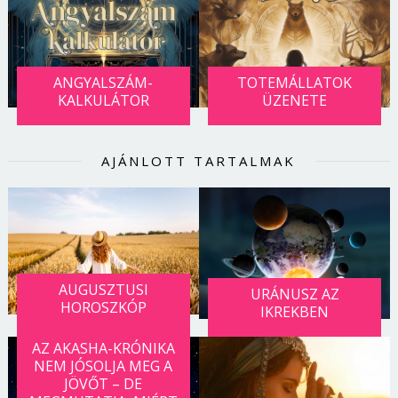
ANGYALSZÁM-
TOTEMÁLLATOK
KALKULÁTOR
ÜZENETE
AJÁNLOTT TARTALMAK
AUGUSZTUSI
URÁNUSZ AZ
HOROSZKÓP
IKREKBEN
AZ AKASHA-KRÓNIKA
NEM JÓSOLJA MEG A
JÖVŐT – DE