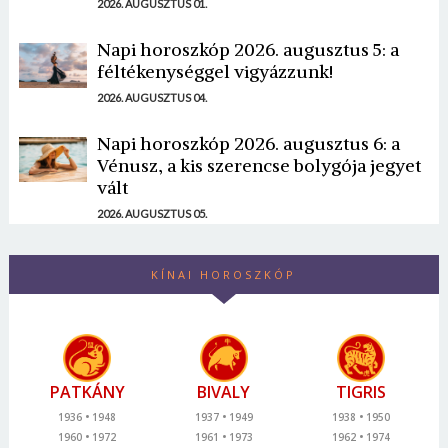
2026. AUGUSZTUS 01.
Napi horoszkóp 2026. augusztus 5: a
féltékenységgel vigyázzunk!
2026. AUGUSZTUS 04.
Napi horoszkóp 2026. augusztus 6: a
Vénusz, a kis szerencse bolygója jegyet
vált
2026. AUGUSZTUS 05.
KÍNAI HOROSZKÓP
PATKÁNY
BIVALY
TIGRIS
1936
1948
1937
1949
1938
1950
1960
1972
1961
1973
1962
1974