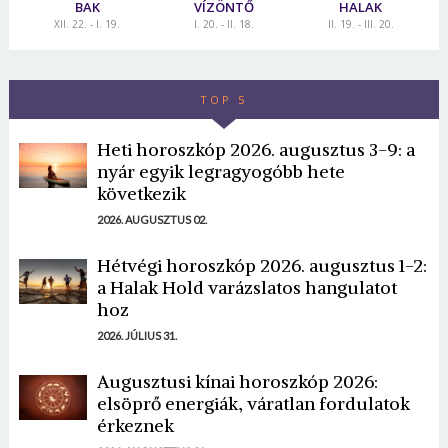
BAK
VÍZÖNTŐ
HALAK
XII. 22. - I. 19.
I. 20. - II. 18.
II. 19. - III. 20.
TOP 5
Heti horoszkóp 2026. augusztus 3-9: a
Borsonline bejelentkezés
nyár egyik legragyogóbb hete
következik
E-mail cím vagy felhasználónév
2026. AUGUSZTUS 02.
Hétvégi horoszkóp 2026. augusztus 1-2:
a Halak Hold varázslatos hangulatot
Jelszó
hoz
2026. JÚLIUS 31.
Mégse
Bejelentkezés
Augusztusi kínai horoszkóp 2026:
elsöprő energiák, váratlan fordulatok
érkeznek