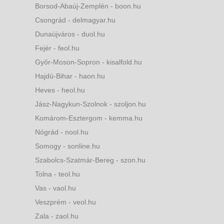
Borsod-Abaúj-Zemplén - boon.hu
Csongrád - delmagyar.hu
Dunaújváros - duol.hu
Fejér - feol.hu
Győr-Moson-Sopron - kisalfold.hu
Hajdú-Bihar - haon.hu
Heves - heol.hu
Jász-Nagykun-Szolnok - szoljon.hu
Komárom-Esztergom - kemma.hu
Nógrád - nool.hu
Somogy - sonline.hu
Szabolcs-Szatmár-Bereg - szon.hu
Tolna - teol.hu
Vas - vaol.hu
Veszprém - veol.hu
Zala - zaol.hu