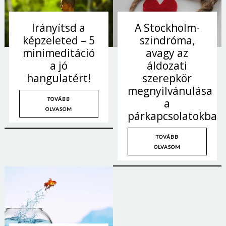
Irányítsd a
A Stockholm-
képzeleted – 5
szindróma,
minimeditáció
avagy az
a jó
áldozati
hangulatért!
szerepkör
megnyilvánulása
TOVÁBB
a
OLVASOM
párkapcsolatokban
TOVÁBB
OLVASOM