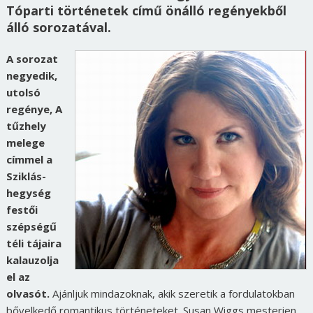
Tóparti történetek című önálló regényekből
álló sorozatával.
A sorozat
negyedik,
utolsó
regénye, A
tűzhely
melege
címmel a
Sziklás-
hegység
festői
szépségű
téli tájaira
kalauzolja
el az
olvasót.
Ajánljuk mindazoknak, akik szeretik a fordulatokban
bővelkedő romantikus történeteket. Susan Wiggs mesterien