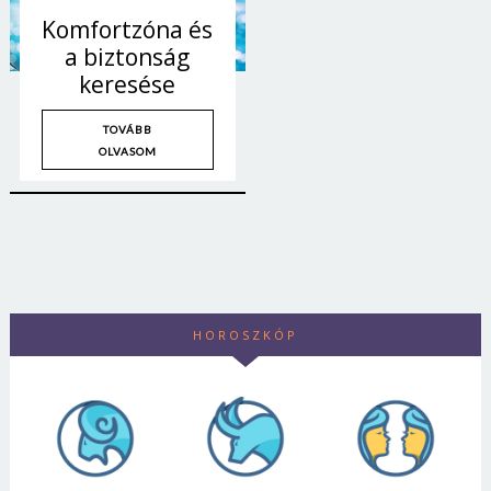
Komfortzóna és
a biztonság
keresése
TOVÁBB
OLVASOM
HOROSZKÓP