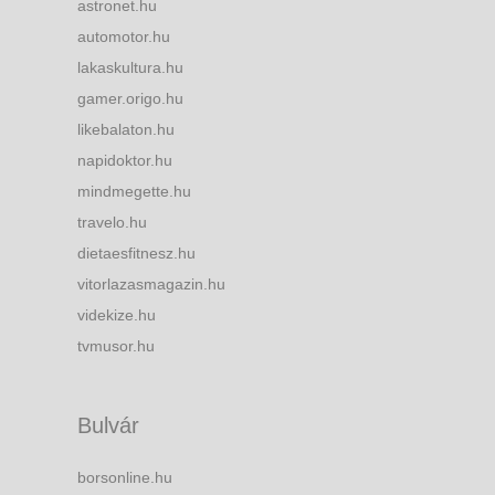
astronet.hu
automotor.hu
lakaskultura.hu
gamer.origo.hu
likebalaton.hu
napidoktor.hu
mindmegette.hu
travelo.hu
dietaesfitnesz.hu
vitorlazasmagazin.hu
videkize.hu
tvmusor.hu
Bulvár
borsonline.hu