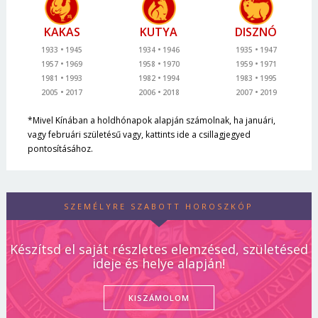
KAKAS
KUTYA
DISZNÓ
1933
1945
1934
1946
1935
1947
1957
1969
1958
1970
1959
1971
1981
1993
1982
1994
1983
1995
2005
2017
2006
2018
2007
2019
*Mivel Kínában a holdhónapok alapján számolnak, ha januári,
vagy februári születésű vagy, kattints ide a csillagjegyed
pontosításához.
SZEMÉLYRE SZABOTT HOROSZKÓP
Készítsd el saját részletes elemzésed, születésed
ideje és helye alapján!
KISZÁMOLOM