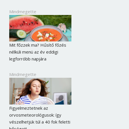
Mindmegette
Mit főzzek ma? Hűsítő főzés
nélküli menü az év eddigi
legforróbb napjára
Mindmegette
Figyelmeztetnek az
orvosmeteorológusok: így
vészelhetjük túl a 40 fok feletti
hőséget!