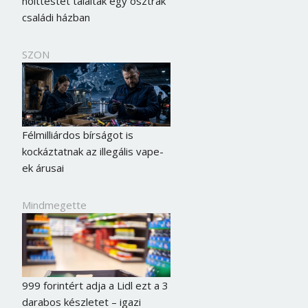
holttestet találtak egy osztrák
családi házban
SZON
Félmilliárdos bírságot is
kockáztatnak az illegális vape-
ek árusai
Mindmegette
999 forintért adja a Lidl ezt a 3
darabos készletet – igazi