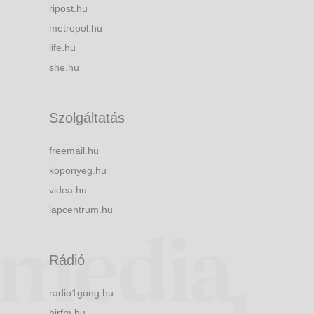
ripost.hu
metropol.hu
life.hu
she.hu
Szolgáltatás
freemail.hu
koponyeg.hu
videa.hu
lapcentrum.hu
Rádió
radio1gong.hu
hirfm.hu