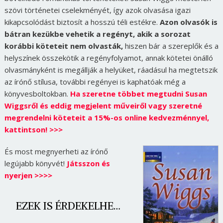
szövi történetei cselekményét, így azok olvasása igazi
kikapcsolódást biztosít a hosszú téli estékre.
Azon olvasók is
bátran kezükbe vehetik a regényt, akik a sorozat
korábbi köteteit nem olvasták,
hiszen bár a szereplők és a
helyszínek összekötik a regényfolyamot, annak kötetei önálló
olvasmányként is megállják a helyüket, ráadásul ha megtetszik
az írónő stílusa, további regényei is kaphatóak még a
könyvesboltokban.
Ha szeretne többet megtudni Susan
Wiggsről és eddig megjelent műveiről vagy szeretné
megrendelni köteteit a 15%-os online kedvezménnyel,
kattintson! >>>
És most megnyerheti az írónő
legújabb könyvét!
Játsszon és
nyerjen >>>>
EZEK IS ÉRDEKELHETNEK