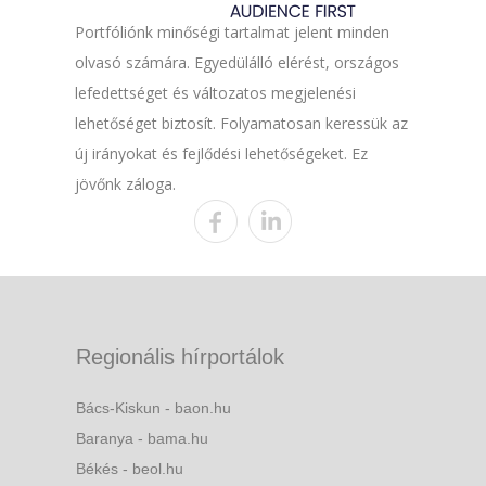
Portfóliónk minőségi tartalmat jelent minden
olvasó számára. Egyedülálló elérést, országos
lefedettséget és változatos megjelenési
lehetőséget biztosít. Folyamatosan keressük az
új irányokat és fejlődési lehetőségeket. Ez
jövőnk záloga.
Regionális hírportálok
Bács-Kiskun - baon.hu
Baranya - bama.hu
Békés - beol.hu