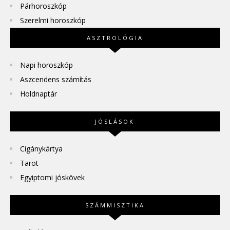
Párhoroszkóp
Szerelmi horoszkóp
ASZTROLÓGIA
Napi horoszkóp
Aszcendens számítás
Holdnaptár
JÓSLÁSOK
Cigánykártya
Tarot
Egyiptomi jóskövek
SZÁMMISZTIKA