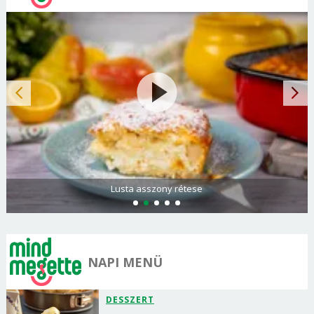
Spenótos palacsinta tejföllel töltve
NAPI MENÜ
DESSZERT