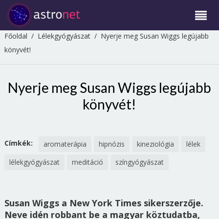
Főoldal
/
Lélekgyógyászat
/
Nyerje meg Susan Wiggs legújabb
könyvét!
Nyerje meg Susan Wiggs legújabb
könyvét!
Címkék:
aromaterápia
hipnózis
kineziológia
lélek
lélekgyógyászat
meditáció
színgyógyászat
Susan Wiggs a New York Times sikerszerzője.
Neve idén robbant be a magyar köztudatba,