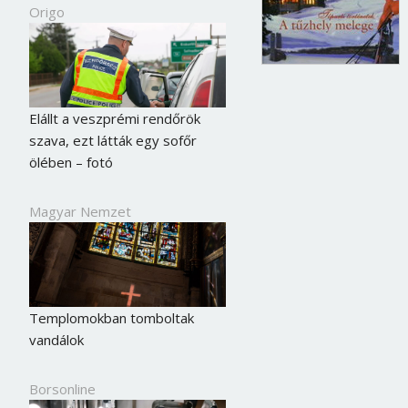
Origo
Elállt a veszprémi rendőrök
szava, ezt látták egy sofőr
ölében – fotó
Magyar Nemzet
Templomokban tomboltak
vandálok
Borsonline