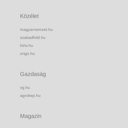
Közélet
magyarnemzet.hu
szabadfold.hu
hirtv.hu
origo.hu
Gazdaság
vg.hu
agrokep.hu
Magazin