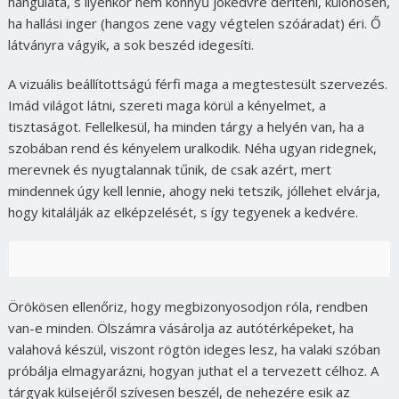
hangulata, s ilyenkor nem könnyű jókedvre deríteni, különösen,
ha hallási inger (hangos zene vagy végtelen szóáradat) éri. Ő
látványra vágyik, a sok beszéd idegesíti.
A vizuális beállítottságú férfi maga a megtestesült szervezés.
Imád világot látni, szereti maga körül a kényelmet, a
tisztaságot. Fellelkesül, ha minden tárgy a helyén van, ha a
szobában rend és kényelem uralkodik. Néha ugyan ridegnek,
merevnek és nyugtalannak tűnik, de csak azért, mert
mindennek úgy kell lennie, ahogy neki tetszik, jóllehet elvárja,
hogy kitalálják az elképzelését, s így tegyenek a kedvére.
Örökösen ellenőriz, hogy megbizonyosodjon róla, rendben
van-e minden. Ölszámra vásárolja az autótérképeket, ha
valahová készül, viszont rögtön ideges lesz, ha valaki szóban
próbálja elmagyarázni, hogyan juthat el a tervezett célhoz. A
tárgyak külsejéről szívesen beszél, de nehezére esik az