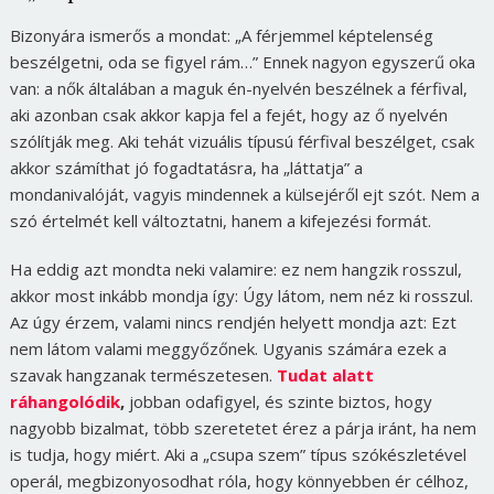
Bizonyára ismerős a mondat:
„A férjemmel képtelenség
beszélgetni, oda se figyel rám…”
Ennek nagyon egyszerű oka
van: a nők általában a maguk én-nyelvén beszélnek a férfival,
aki azonban csak akkor kapja fel a fejét, hogy az ő nyelvén
szólítják meg. Aki tehát vizuális típusú férfival beszélget, csak
akkor számíthat jó fogadtatásra, ha „láttatja” a
mondanivalóját, vagyis mindennek a külsejéről ejt szót. Nem a
szó értelmét kell változtatni, hanem a kifejezési formát.
Ha eddig azt mondta neki valamire: ez nem hangzik rosszul,
akkor most inkább mondja így: Úgy látom, nem néz ki rosszul.
Az úgy érzem, valami nincs rendjén helyett mondja azt: Ezt
nem látom valami meggyőzőnek. Ugyanis számára ezek a
szavak hangzanak természetesen.
Tudat alatt
ráhangolódik
,
jobban odafigyel, és szinte biztos, hogy
nagyobb bizalmat, több szeretetet érez a párja iránt, ha nem
is tudja, hogy miért. Aki a „csupa szem” típus szókészletével
operál, megbizonyosodhat róla, hogy könnyebben ér célhoz,