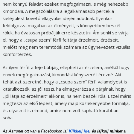
nem könnyű feladat ezeket megfogalmazni, s még nehezebb
kimondani. A megszólalásra a legalkalmasabb percek a
kielégülést követő ellágyulás idején adódnak. Ilyenkor
feldolgozza magában az élményeit, s könnyebben beszél
róluk, ha óvatosan próbálják erre késztetni. Ám senki se várja
el, hogy a „csupa szem” férfi feltárja érzelmeit, érzéseit,
mielőtt meg nem teremtődik számára az úgynevezett vizuális
komfortérzés.
Az ilyen férfit a feje búbjáig ellepheti az érzelem, anélkül hogy
ennek megfogalmazási, kimondási kényszerét érezné. Aki
tehát azt szeretné, hogy a „csupa szem” férfi valamelyest is
kitárulkozzék, az jól teszi, ha elmagyarázza a párjának, hogy
„jól látja az érzelmeit” akkor is, ha nem beszél róla. Ezzel máris
megteszi az első lépést, amely majd közlékenyebbé formálja,
és olyasmit is elmond, amire nem volt kapható korábban
soha…
Az Astronet ott van a Facebookon is!
Klikkelj ide
, és lájkolj minket 
a 