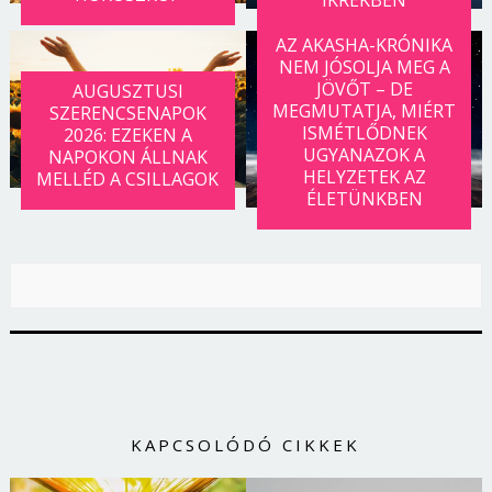
AZ AKASHA-KRÓNIKA
NEM JÓSOLJA MEG A
JÖVŐT – DE
AUGUSZTUSI
MEGMUTATJA, MIÉRT
SZERENCSENAPOK
ISMÉTLŐDNEK
2026: EZEKEN A
UGYANAZOK A
NAPOKON ÁLLNAK
HELYZETEK AZ
MELLÉD A CSILLAGOK
ÉLETÜNKBEN
KAPCSOLÓDÓ CIKKEK