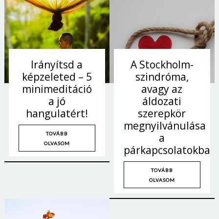
Irányítsd a
A Stockholm-
képzeleted – 5
szindróma,
minimeditáció
avagy az
a jó
áldozati
hangulatért!
szerepkör
megnyilvánulása
TOVÁBB
a
OLVASOM
párkapcsolatokban
TOVÁBB
OLVASOM