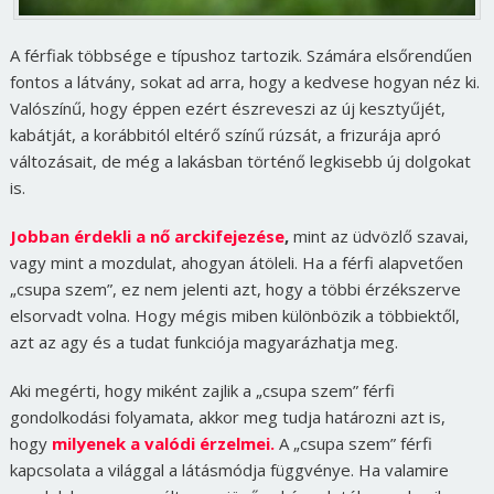
A férfiak többsége e típushoz tartozik. Számára elsőrendűen
fontos a látvány, sokat ad arra, hogy a kedvese hogyan néz ki.
Valószínű, hogy éppen ezért észreveszi az új kesztyűjét,
kabátját, a korábbitól eltérő színű rúzsát, a frizurája apró
változásait, de még a lakásban történő legkisebb új dolgokat
is.
Jobban érdekli a nő arckifejezése
,
mint az üdvözlő szavai,
vagy mint a mozdulat, ahogyan átöleli. Ha a férfi alapvetően
„csupa szem”, ez nem jelenti azt, hogy a többi érzékszerve
elsorvadt volna. Hogy mégis miben különbözik a többiektől,
azt az agy és a tudat funkciója magyarázhatja meg.
Aki megérti, hogy miként zajlik a „csupa szem” férfi
gondolkodási folyamata, akkor meg tudja határozni azt is,
hogy
milyenek a valódi érzelmei.
A „csupa szem” férfi
kapcsolata a világgal a látásmódja függvénye. Ha valamire