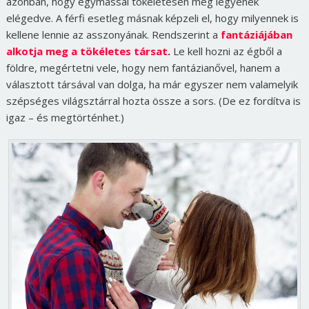
azonban, hogy egymással tökéletesen meg legyenek
elégedve. A férfi esetleg másnak képzeli el, hogy milyennek is
kellene lennie az asszonyának. Rendszerint a
fantáziájában
alkotja meg a tökéletes társat
.
Le kell hozni az égből a
földre, megértetni vele, hogy nem fantázianővel, hanem a
választott társával van dolga, ha már egyszer nem valamelyik
szépséges világsztárral hozta össze a sors. (De ez fordítva is
igaz – és megtörténhet.)