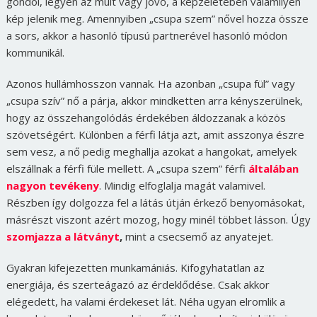
gondol, legyen az múlt vagy jövő, a képzeletében valamilyen
kép jelenik meg. Amennyiben „csupa szem” nővel hozza össze
a sors, akkor a hasonló típusú partnerével hasonló módon
kommunikál.
Azonos hullámhosszon vannak. Ha azonban „csupa fül” vagy
„csupa szív” nő a párja, akkor mindketten arra kényszerülnek,
hogy az összehangolódás érdekében áldozzanak a közös
szövetségért. Különben a férfi látja azt, amit asszonya észre
sem vesz, a nő pedig meghallja azokat a hangokat, amelyek
elszállnak a férfi füle mellett. A „csupa szem” férfi
általában
nagyon tevékeny
. Mindig elfoglalja magát valamivel.
Részben így dolgozza fel a látás útján érkező benyomásokat,
másrészt viszont azért mozog, hogy minél többet lásson. Úgy
szomjazza a látványt
,
mint a csecsemő az anyatejet.
Gyakran kifejezetten munkamániás. Kifogyhatatlan az
energiája, és szerteágazó az érdeklődése. Csak akkor
elégedett, ha valami érdekeset lát. Néha ugyan elromlik a