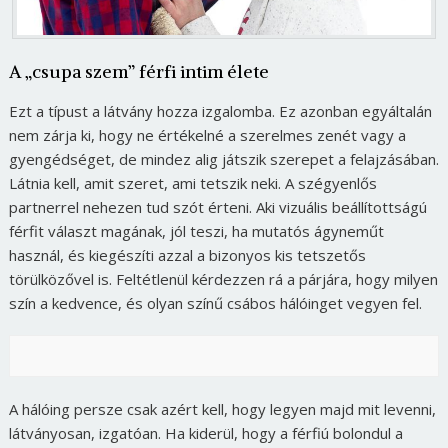
A „csupa szem” férfi intim élete
Ezt a típust a látvány hozza izgalomba. Ez azonban egyáltalán
nem zárja ki, hogy ne értékelné a szerelmes zenét vagy a
gyengédséget, de mindez alig játszik szerepet a felajzásában.
Látnia kell, amit szeret, ami tetszik neki. A szégyenlős
partnerrel nehezen tud szót érteni. Aki vizuális beállítottságú
férfit választ magának, jól teszi, ha mutatós ágyneműt
használ, és kiegészíti azzal a bizonyos kis tetszetős
törülközővel is. Feltétlenül kérdezzen rá a párjára, hogy milyen
szín a kedvence, és olyan színű csábos hálóinget vegyen fel.
A hálóing persze csak azért kell, hogy legyen majd mit levenni,
látványosan, izgatóan. Ha kiderül, hogy a férfiú bolondul a