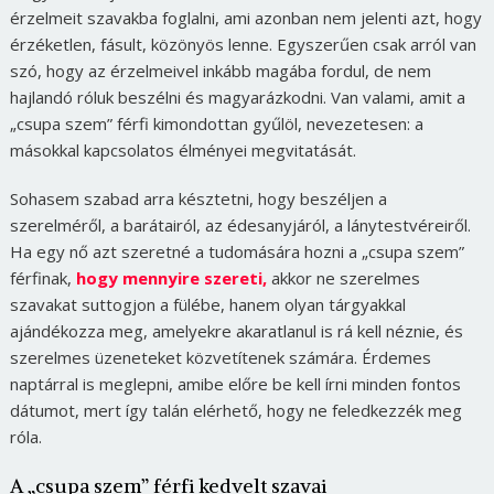
érzelmeit szavakba foglalni, ami azonban nem jelenti azt, hogy
érzéketlen, fásult, közönyös lenne. Egyszerűen csak arról van
szó, hogy az érzelmeivel inkább magába fordul, de nem
hajlandó róluk beszélni és magyarázkodni. Van valami, amit a
„csupa szem” férfi kimondottan gyűlöl, nevezetesen: a
másokkal kapcsolatos élményei megvitatását.
Sohasem szabad arra késztetni, hogy beszéljen a
szerelméről, a barátairól, az édesanyjáról, a lánytestvéreiről.
Ha egy nő azt szeretné a tudomására hozni a „csupa szem”
férfinak,
hogy mennyire szereti,
akkor ne szerelmes
szavakat suttogjon a fülébe, hanem olyan tárgyakkal
ajándékozza meg, amelyekre akaratlanul is rá kell néznie, és
szerelmes üzeneteket közvetítenek számára. Érdemes
naptárral is meglepni, amibe előre be kell írni minden fontos
dátumot, mert így talán elérhető, hogy ne feledkezzék meg
róla.
A „csupa szem” férfi kedvelt szavai