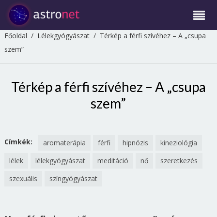
Főoldal
/
Lélekgyógyászat
/
Térkép a férfi szívéhez – A „csupa
szem”
Térkép a férfi szívéhez – A „csupa
szem”
Címkék:
aromaterápia
férfi
hipnózis
kineziológia
lélek
lélekgyógyászat
meditáció
nő
szeretkezés
szexuális
színgyógyászat