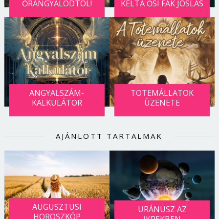
ŐRANGYALODTÓL!
KELTA ŐSI FÁK JÓSLÁS
ANGYALSZÁM-
TOTEMÁLLATOK
KALKULÁTOR
ÜZENETE
AJÁNLOTT TARTALMAK
AUGUSZTUSI
URÁNUSZ AZ
HOROSZKÓP
IKREKBEN