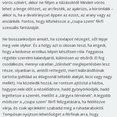
vörös színért, akkor ne féljen a túlzásoktól! Minden vörös
lehet: a lenge öltözet, az arcfesték, az ajakrúzs, a körömlakk –
akkor is, ha a divatirányzat éppen az ezüst, az arany vagy az
enciánkék. Fontos, hogy kifürkéssze a „csupa szem” férfi
szexuális fantáziáját.
Ne bosszankodjon amiatt, ha szexlapot nézeget, sőt lepje
meg vele olykor. És a hölgy azt is okosan teszi, ha engedi,
hogy a kedvese erotikus képet készítsen róla. Faggassa
régebbi szerelmi kalandjairól, különösen az elsőről. El fog
csodálkozni, mennyi váratlan „ízlésbeli” meglepetésben lesz
része, olyanban is, amitől rettegett, mert kiábrándítónak
tartotta (például az átlagosnál teltebb alakját, kicsi vagy nagy
mellét). Ha közeledik hozzá, ne rontson ajtóstul a házba,
hagyjon neki időt a nézelődésre, hadd gyönyörködjék, hadd
legeltesse a szemét, mielőtt a „tárgyra térnének”. A legjobb
módszer a „csupa szem” férfi felizgatására, ha felöltözve
várja, és csak apránként szabadul meg a ruhadaraboktól.
Tempósan nyújtson lehetőséget a férfinak arra, hogy