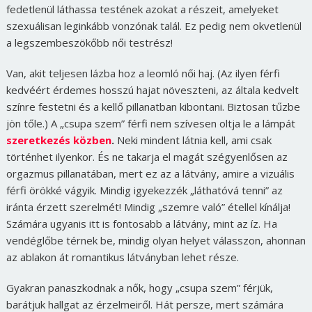
fedetlenül láthassa testének azokat a részeit, amelyeket
szexuálisan leginkább vonzónak talál. Ez pedig nem okvetlenül
a legszembeszökőbb női testrész!
Van, akit teljesen lázba hoz a leomló női haj. (Az ilyen férfi
kedvéért érdemes hosszú hajat növeszteni, az általa kedvelt
színre festetni és a kellő pillanatban kibontani. Biztosan tűzbe
jön tőle.) A „csupa szem” férfi nem szívesen oltja le a lámpát
szeretkezés közben
.
Neki mindent látnia kell, ami csak
történhet ilyenkor. És ne takarja el magát szégyenlősen az
orgazmus pillanatában, mert ez az a látvány, amire a vizuális
férfi örökké vágyik. Mindig igyekezzék „láthatóvá tenni” az
iránta érzett szerelmét! Mindig „szemre való” étellel kínálja!
Számára ugyanis itt is fontosabb a látvány, mint az íz. Ha
vendéglőbe térnek be, mindig olyan helyet válasszon, ahonnan
az ablakon át romantikus látványban lehet része.
Gyakran panaszkodnak a nők, hogy „csupa szem” férjük,
barátjuk hallgat az érzelmeiről. Hát persze, mert számára