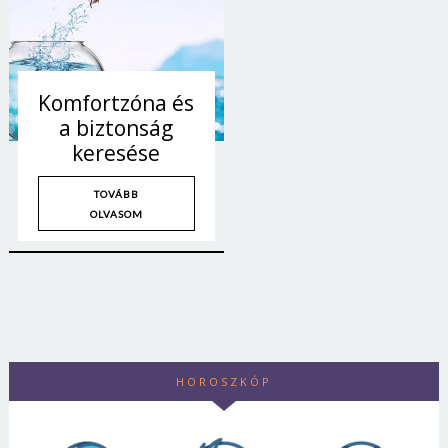
Komfortzóna és
a biztonság
keresése
TOVÁBB
OLVASOM
HOROSZKÓP