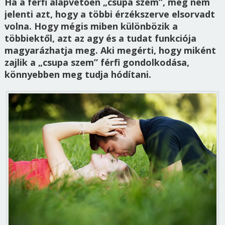
Ha a férfi alapvetően „csupa szem”, még nem
jelenti azt, hogy a többi érzékszerve elsorvadt
volna. Hogy mégis miben különbözik a
többiektől, azt az agy és a tudat funkciója
magyarázhatja meg. Aki megérti, hogy miként
zajlik a „csupa szem” férfi gondolkodása,
könnyebben meg tudja hódítani.