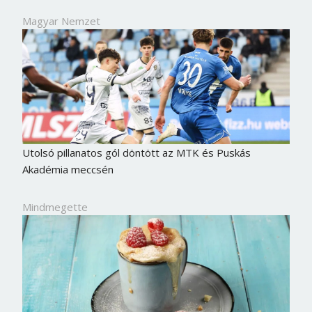
Magyar Nemzet
Utolsó pillanatos gól döntött az MTK és Puskás
Akadémia meccsén
Mindmegette
Borsonline bejelentkezés
E-mail cím vagy felhasználónév