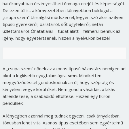
hatékonyabban érvényesítheti önmaga erejét és képességét.
De ezen túl is, a környezetében könnyebben boldogul a
„csupa szem” társalgási módszerrel, legyen szó akar az ilyen
típusú gyerekéről, barátairól, sőt ügyfeleiről, netán
üzlettársairól. Óhatatlanul – tudat alatt – felmerül bennük az
igény, hogy egyetértsenek, hiszen a nyelvükön beszél.
A „csupa szem” nőnek az azonos típusú házastárs nemigen ad
okot a legkisebb nyugtalanságra
sem.
Mindketten
meggyőződéssel gondoskodnak arról, hogy szépség és
kényelem vegye körül őket. Nem gond a vásárlás, a lakás
átrendezése, a szabadidő eltöltése. Hiszen egy húron
pendülnek.
A lényegben azonnal meg tudnak egyezni, csak árnyalatban,
tónusban lehet vita. Azonos típus esetében sem egyértelmű