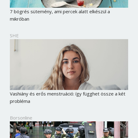
Jelszó
7 bögrés sütemény, ami percek alatt elkészül a
mikróban
Mégse
Bejelentkezés
SHE
Vashiány és erős menstruáció: így függhet össze a két
probléma
Borsonline