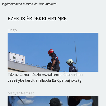
legérdekesebb hírekért és friss infókért!
EZEK IS ÉRDEKELHETNEK
Origo
Tűz az Ormai László Asztalitenisz Csarnokban:
veszélybe került a fallabda Európa-bajnokság
Magyar Nemzet