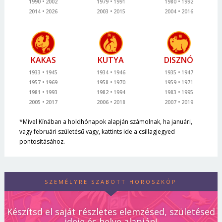
1990
2002
1979
1991
1980
1992
2014
2026
2003
2015
2004
2016
KAKAS
KUTYA
DISZNÓ
1933
1945
1934
1946
1935
1947
1957
1969
1958
1970
1959
1971
1981
1993
1982
1994
1983
1995
2005
2017
2006
2018
2007
2019
*Mivel Kínában a holdhónapok alapján számolnak, ha januári,
vagy februári születésű vagy, kattints ide a csillagjegyed
pontosításához.
SZEMÉLYRE SZABOTT HOROSZKÓP
Készítsd el saját részletes elemzésed, születésed
ideje és helye alapján!