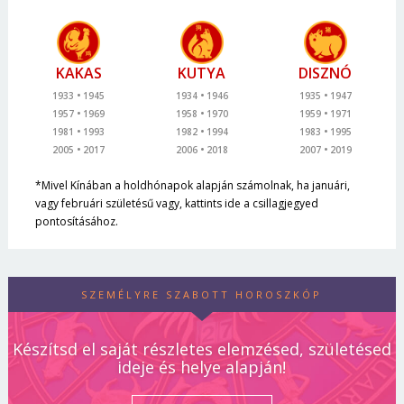
KAKAS
KUTYA
DISZNÓ
1933
1945
1934
1946
1935
1947
1957
1969
1958
1970
1959
1971
1981
1993
1982
1994
1983
1995
2005
2017
2006
2018
2007
2019
*Mivel Kínában a holdhónapok alapján számolnak, ha januári,
vagy februári születésű vagy, kattints ide a csillagjegyed
pontosításához.
SZEMÉLYRE SZABOTT HOROSZKÓP
Készítsd el saját részletes elemzésed, születésed
ideje és helye alapján!