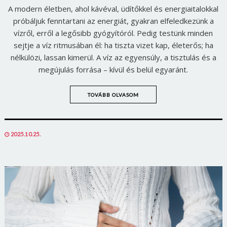
A modern életben, ahol kávéval, üdítőkkel és energiaitalokkal
próbáljuk fenntartani az energiát, gyakran elfeledkezünk a
vízről, erről a legősibb gyógyítóról. Pedig testünk minden
sejtje a víz ritmusában él: ha tiszta vizet kap, életerős; ha
nélkülözi, lassan kimerül. A víz az egyensúly, a tisztulás és a
megújulás forrása – kívül és belül egyaránt.
TOVÁBB OLVASOM
POSTED
2025.10.25.
ON