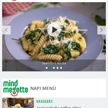
Görögdinnye-limonádé
NAPI MENÜ
DESSZERT
Aranygaluska grillen sütve