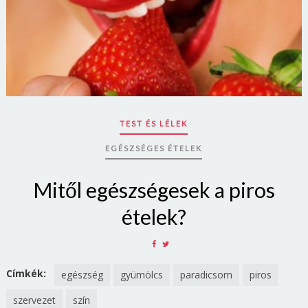
TEST ÉS LÉLEK
EGÉSZSÉGES ÉTELEK
Mitől egészségesek a piros
ételek?
SHARE
SHARE
ON
ON
FACEBOOK
TWITTER
Címkék:
egészség
gyümölcs
paradicsom
piros
szervezet
szín