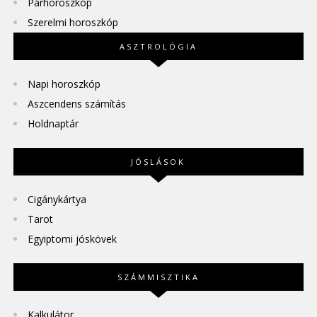
Párhoroszkóp
Szerelmi horoszkóp
ASZTROLÓGIA
Napi horoszkóp
Aszcendens számítás
Holdnaptár
JÓSLÁSOK
Cigánykártya
Tarot
Egyiptomi jóskövek
SZÁMMISZTIKA
Kalkulátor