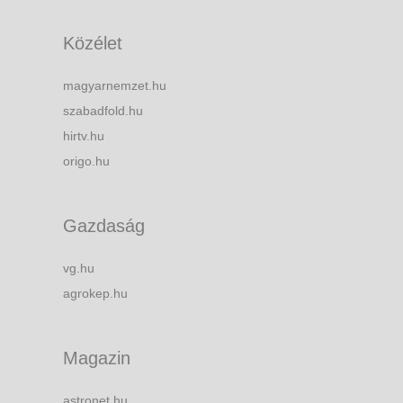
Közélet
magyarnemzet.hu
szabadfold.hu
hirtv.hu
origo.hu
Gazdaság
vg.hu
agrokep.hu
Magazin
astronet.hu