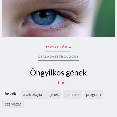
ASZTROLÓGIA
CSALÁDASZTROLÓGUS
Öngyilkos gének
SHARE
SHARE
ON
ON
FACEBOOK
TWITTER
Címkék:
asztrológia
gének
genetika
program
szervezet