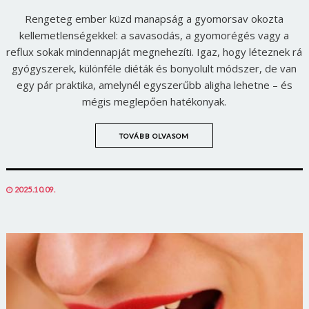
Rengeteg ember küzd manapság a gyomorsav okozta
kellemetlenségekkel: a savasodás, a gyomorégés vagy a
reflux sokak mindennapját megnehezíti. Igaz, hogy léteznek rá
gyógyszerek, különféle diéták és bonyolult módszer, de van
egy pár praktika, amelynél egyszerűbb aligha lehetne – és
mégis meglepően hatékonyak.
TOVÁBB OLVASOM
POSTED
2025.10.09.
ON