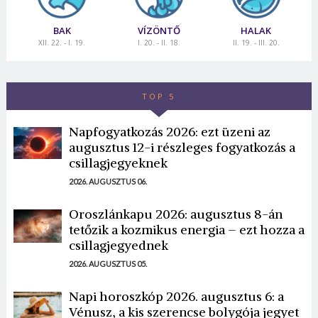
BAK
VÍZÖNTŐ
HALAK
XII. 22. - I. 19.
I. 20. - II. 18.
II. 19. - III. 20.
TOP 5
Napfogyatkozás 2026: ezt üzeni az
augusztus 12-i részleges fogyatkozás a
csillagjegyeknek
2026. AUGUSZTUS 06.
Oroszlánkapu 2026: augusztus 8-án
tetőzik a kozmikus energia – ezt hozza a
csillagjegyednek
2026. AUGUSZTUS 05.
Napi horoszkóp 2026. augusztus 6: a
Vénusz, a kis szerencse bolygója jegyet