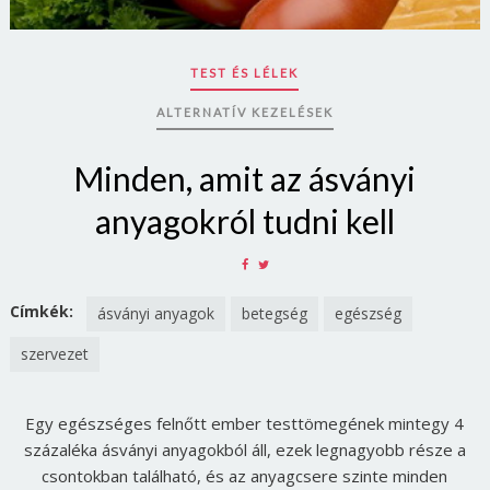
TEST ÉS LÉLEK
ALTERNATÍV KEZELÉSEK
Minden, amit az ásványi
anyagokról tudni kell
SHARE
SHARE
ON
ON
FACEBOOK
TWITTER
Címkék:
ásványi anyagok
betegség
egészség
szervezet
Borsonline bejelentkezés
Egy egészséges felnőtt ember testtömegének mintegy 4
E-mail cím vagy felhasználónév
százaléka ásványi anyagokból áll, ezek legnagyobb része a
csontokban található, és az anyagcsere szinte minden