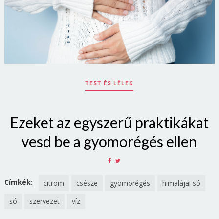
TEST ÉS LÉLEK
Ezeket az egyszerű praktikákat
vesd be a gyomorégés ellen
SHARE
SHARE
ON
ON
FACEBOOK
TWITTER
Címkék:
citrom
csésze
gyomorégés
himalájai só
só
szervezet
víz