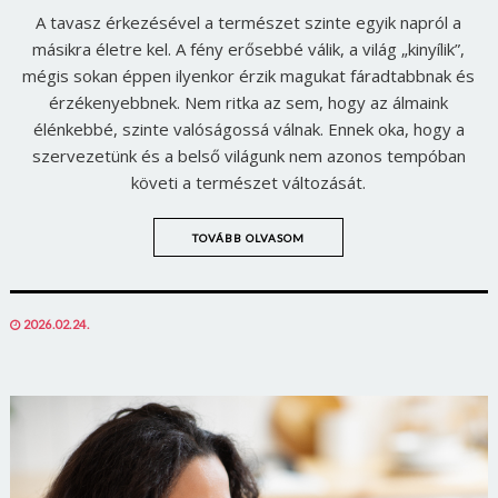
A tavasz érkezésével a természet szinte egyik napról a
másikra életre kel. A fény erősebbé válik, a világ „kinyílik”,
mégis sokan éppen ilyenkor érzik magukat fáradtabbnak és
érzékenyebbnek. Nem ritka az sem, hogy az álmaink
élénkebbé, szinte valóságossá válnak. Ennek oka, hogy a
szervezetünk és a belső világunk nem azonos tempóban
követi a természet változását.
TOVÁBB OLVASOM
POSTED
2026.02.24.
ON