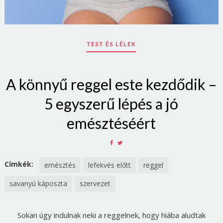
TEST ÉS LÉLEK
A könnyű reggel este kezdődik –
5 egyszerű lépés a jó
emésztéséért
SHARE
SHARE
ON
ON
FACEBOOK
TWITTER
Címkék:
emésztés
lefekvés előtt
reggel
savanyú káposzta
szervezet
Sokan úgy indulnak neki a reggelnek, hogy hiába aludtak