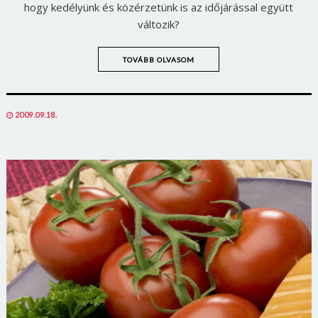
hogy kedélyünk és közérzetünk is az időjárással együtt
változik?
TOVÁBB OLVASOM
POSTED
2009.09.18.
ON