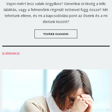
Vajon miért lesz valaki öngyilkos? Genetikai örökség a lelki
labilitás, vagy a felmenőink régmúlt tetteivel függ össze? Mit
tehetünk ellene, és mi a kapcsolódási pont az őseink és a mi
életünk között?
TOVÁBB OLVASOM
POSTED
2010.04.12.
ON