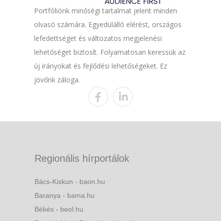
Portfóliónk minőségi tartalmat jelent minden
olvasó számára. Egyedülálló elérést, országos
lefedettséget és változatos megjelenési
lehetőséget biztosít. Folyamatosan keressük az
új irányokat és fejlődési lehetőségeket. Ez
jövőnk záloga.
Regionális hírportálok
Bács-Kiskun - baon.hu
Baranya - bama.hu
Békés - beol.hu