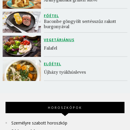
FŐÉTEL
Baconbe göngyölt sertésszűz rakott 
burgonyával
VEGETÁRIÁNUS
Falafel
ELŐÉTEL
Újházy tyúkhúsleves
HOROSZKÓPOK
Személyre szabott horoszkóp