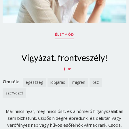
ÉLETMÓD
Vigyázat, frontveszély!
SHARE
SHARE
ON
ON
FACEBOOK
TWITTER
Címkék:
egészség
időjárás
migrén
ősz
szervezet
Már nincs nyár, még nincs ősz, és a hőmérő higanyszálában
sem bízhatunk. Csípős hidegre ébredünk, és délután vagy
verőfényes nap vagy hűvös esőfelhők várnak ránk. Csoda,