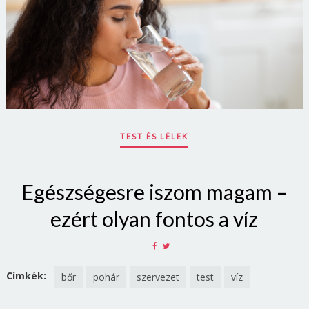
TEST ÉS LÉLEK
Egészségesre iszom magam –
ezért olyan fontos a víz
SHARE
SHARE
ON
ON
FACEBOOK
TWITTER
Címkék:
bőr
pohár
szervezet
test
víz