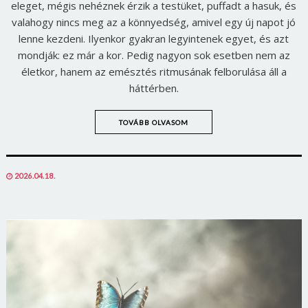
eleget, mégis nehéznek érzik a testüket, puffadt a hasuk, és
valahogy nincs meg az a könnyedség, amivel egy új napot jó
lenne kezdeni. Ilyenkor gyakran legyintenek egyet, és azt
mondják: ez már a kor. Pedig nagyon sok esetben nem az
életkor, hanem az emésztés ritmusának felborulása áll a
háttérben.
TOVÁBB OLVASOM
POSTED
2026.04.18.
ON