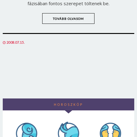
fázisában fontos szerepet töltenek be.
Jelszó
TOVÁBB OLVASOM
Mégse
Bejelentkezés
POSTED
2008.07.15.
ON
HOROSZKÓP