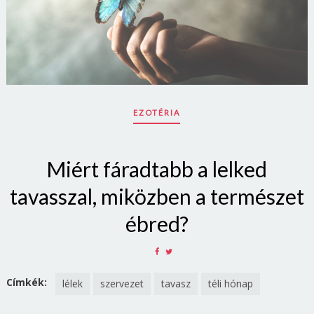
EZOTÉRIA
Miért fáradtabb a lelked
tavasszal, miközben a természet
ébred?
SHARE
SHARE
ON
ON
FACEBOOK
TWITTER
Címkék:
lélek
szervezet
tavasz
téli hónap