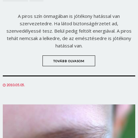
A piros szín önmagában is jótékony hatással van
szervezetedre. Ha látod biztonságérzetet ad,
szenvedélyessé tesz. Belül pedig feltölt energiával. A piros
tehát nemcsak a lelkedre, de az emésztésedre is jótékony
hatással van.
TOVÁBB OLVASOM
POSTED
2010.05.05.
ON