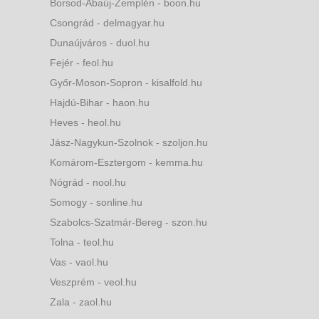
Borsod-Abaúj-Zemplén - boon.hu
Csongrád - delmagyar.hu
Dunaújváros - duol.hu
Fejér - feol.hu
Győr-Moson-Sopron - kisalfold.hu
Hajdú-Bihar - haon.hu
Heves - heol.hu
Jász-Nagykun-Szolnok - szoljon.hu
Komárom-Esztergom - kemma.hu
Nógrád - nool.hu
Somogy - sonline.hu
Szabolcs-Szatmár-Bereg - szon.hu
Tolna - teol.hu
Vas - vaol.hu
Veszprém - veol.hu
Zala - zaol.hu