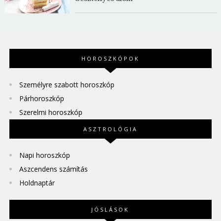
HOROSZKÓPOK
Személyre szabott horoszkóp
Párhoroszkóp
Szerelmi horoszkóp
ASZTROLÓGIA
Napi horoszkóp
Aszcendens számítás
Holdnaptár
JÓSLÁSOK