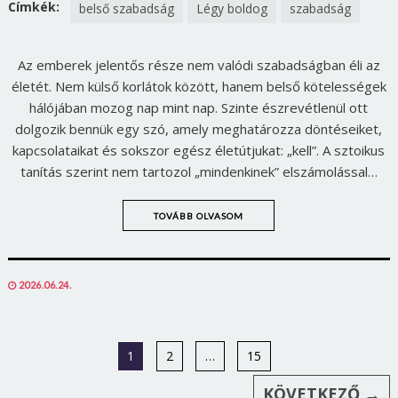
FACEBOOK
TWITTER
Címkék:
belső szabadság
Légy boldog
szabadság
Az emberek jelentős része nem valódi szabadságban éli az
életét. Nem külső korlátok között, hanem belső kötelességek
hálójában mozog nap mint nap. Szinte észrevétlenül ott
dolgozik bennük egy szó, amely meghatározza döntéseiket,
kapcsolataikat és sokszor egész életútjukat: „kell”. A sztoikus
tanítás szerint nem tartozol „mindenkinek” elszámolással…
TOVÁBB OLVASOM
POSTED
2026.06.24.
ON
1
2
…
15
KÖVETKEZŐ →