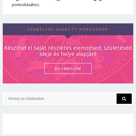
pontosításához.
SZEMÉLYRE SZABOTT HOROSZKÓP
Készítsd el saját részletes elemzésed, születésed
ideje és helye alapján!
KISZÁMOLOM