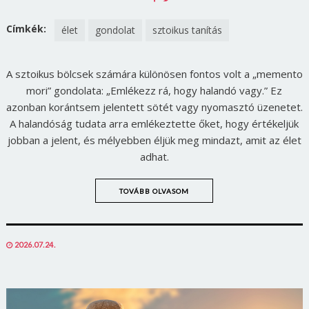
ON
ON
FACEBOOK
TWITTER
Címkék:
élet
gondolat
sztoikus tanítás
A sztoikus bölcsek számára különösen fontos volt a „memento
mori” gondolata: „Emlékezz rá, hogy halandó vagy.” Ez
azonban korántsem jelentett sötét vagy nyomasztó üzenetet.
A halandóság tudata arra emlékeztette őket, hogy értékeljük
jobban a jelent, és mélyebben éljük meg mindazt, amit az élet
adhat.
TOVÁBB OLVASOM
POSTED
2026.07.24.
ON