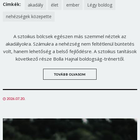
FACEBOOK
TWITTER
Címkék:
akadály
élet
ember
Légy boldog
nehézségek közepette
A sztoikus bölcsek egészen más szemmel néztek az
akadályokra. Számukra a nehézség nem feltétlenül büntetés
volt, hanem lehetőség a belső fejlődésre. A sztoikus tanítások
következő része Bolla Hajnal boldogság-trénertől.
TOVÁBB OLVASOM
POSTED
2026.07.20.
ON