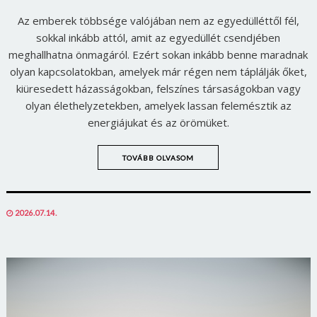
Az emberek többsége valójában nem az egyedülléttől fél,
sokkal inkább attól, amit az egyedüllét csendjében
meghallhatna önmagáról. Ezért sokan inkább benne maradnak
olyan kapcsolatokban, amelyek már régen nem táplálják őket,
kiüresedett házasságokban, felszínes társaságokban vagy
olyan élethelyzetekben, amelyek lassan felemésztik az
energiájukat és az örömüket.
TOVÁBB OLVASOM
POSTED
2026.07.14.
ON