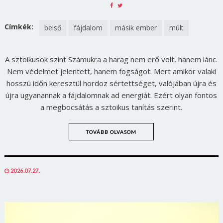
SHARE
SHARE
ON
ON
FACEBOOK
TWITTER
Címkék:
belső
fájdalom
másik ember
múlt
A sztoikusok szint Számukra a harag nem erő volt, hanem lánc.
Nem védelmet jelentett, hanem fogságot. Mert amikor valaki
hosszú időn keresztül hordoz sértettséget, valójában újra és
újra ugyanannak a fájdalomnak ad energiát. Ezért olyan fontos
a megbocsátás a sztoikus tanítás szerint.
TOVÁBB OLVASOM
POSTED
2026.07.27.
ON