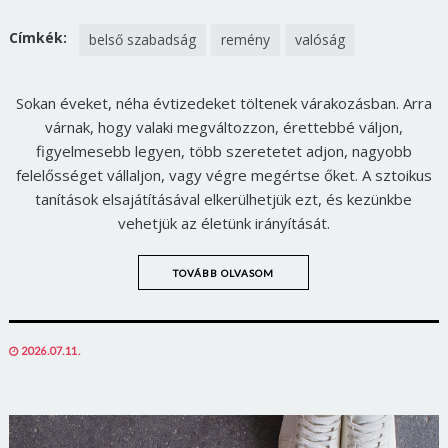
Jelszó
ON
ON
FACEBOOK
TWITTER
Címkék:
belső szabadság
remény
valóság
Sokan éveket, néha évtizedeket töltenek várakozásban. Arra
Mégse
Bejelentkezés
várnak, hogy valaki megváltozzon, érettebbé váljon,
figyelmesebb legyen, több szeretetet adjon, nagyobb
felelősséget vállaljon, vagy végre megértse őket. A sztoikus
tanítások elsajátításával elkerülhetjük ezt, és kezünkbe
vehetjük az életünk irányítását.
TOVÁBB OLVASOM
POSTED
2026.07.11.
ON