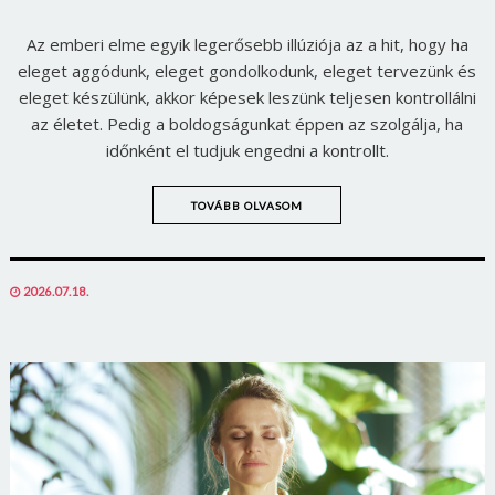
Az emberi elme egyik legerősebb illúziója az a hit, hogy ha
eleget aggódunk, eleget gondolkodunk, eleget tervezünk és
eleget készülünk, akkor képesek leszünk teljesen kontrollálni
az életet. Pedig a boldogságunkat éppen az szolgálja, ha
időnként el tudjuk engedni a kontrollt.
TOVÁBB OLVASOM
POSTED
2026.07.18.
ON