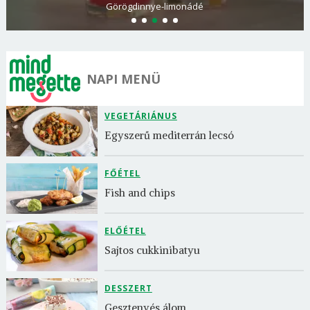
Görögdinnye-limonádé
NAPI MENÜ
VEGETÁRIÁNUS
Egyszerű mediterrán lecsó
FŐÉTEL
Fish and chips
ELŐÉTEL
Sajtos cukkinibatyu
DESSZERT
Gesztenyés álom