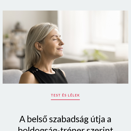
TEST ÉS LÉLEK
A belső szabadság útja a
boldogság-tréner szerint