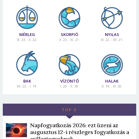
MÉRLEG
SKORPIÓ
NYILAS
IX. 23. - X. 22.
X. 23. - XI. 21.
XI. 22. - XII. 21.
BAK
VÍZÖNTŐ
HALAK
XII. 22. - I. 19.
I. 20. - II. 18.
II. 19. - III. 20.
TOP 5
Napfogyatkozás 2026: ezt üzeni az
augusztus 12-i részleges fogyatkozás a
csillagjegyeknek