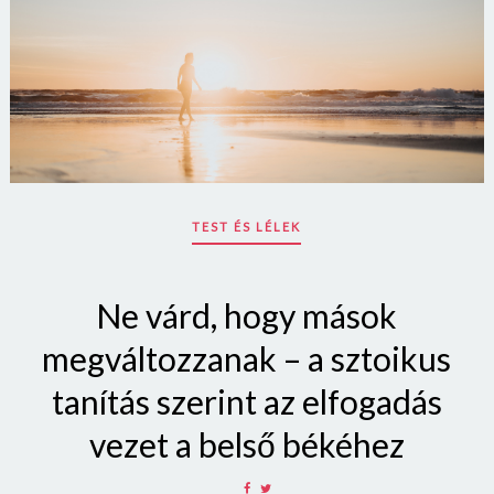
TEST ÉS LÉLEK
Ne várd, hogy mások
megváltozzanak – a sztoikus
Borsonline bejelentkezés
tanítás szerint az elfogadás
E-mail cím vagy felhasználónév
vezet a belső békéhez
SHARE
SHARE