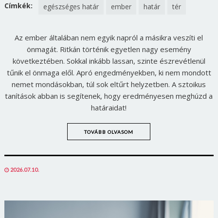
FACEBOOK
TWITTER
Címkék:
egészséges határ
ember
határ
tér
Az ember általában nem egyik napról a másikra veszíti el
önmagát. Ritkán történik egyetlen nagy esemény
következtében. Sokkal inkább lassan, szinte észrevétlenül
tűnik el önmaga elől. Apró engedményekben, ki nem mondott
nemet mondásokban, túl sok eltűrt helyzetben. A sztoikus
tanítások abban is segítenek, hogy eredményesen meghúzd a
határaidat!
TOVÁBB OLVASOM
POSTED
2026.07.10.
ON