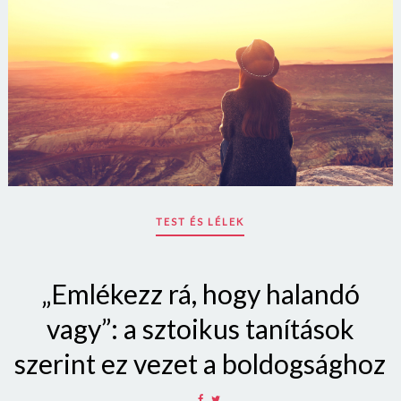
TEST ÉS LÉLEK
„Emlékezz rá, hogy halandó
vagy”: a sztoikus tanítások
szerint ez vezet a boldogsághoz
SHARE
SHARE