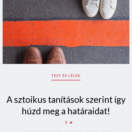
TEST ÉS LÉLEK
A sztoikus tanítások szerint így
húzd meg a határaidat!
SHARE
SHARE
ON
ON