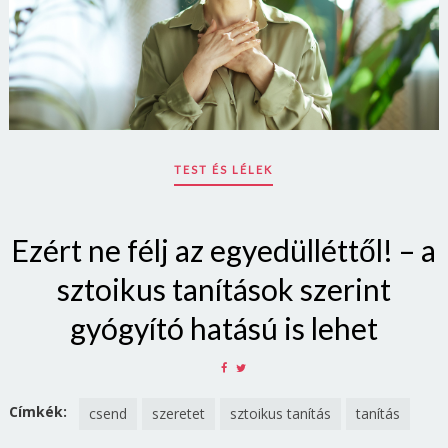
TEST ÉS LÉLEK
Ezért ne félj az egyedülléttől! – a
sztoikus tanítások szerint
gyógyító hatású is lehet
SHARE
SHARE
ON
ON
FACEBOOK
TWITTER
Címkék:
csend
szeretet
sztoikus tanítás
tanítás