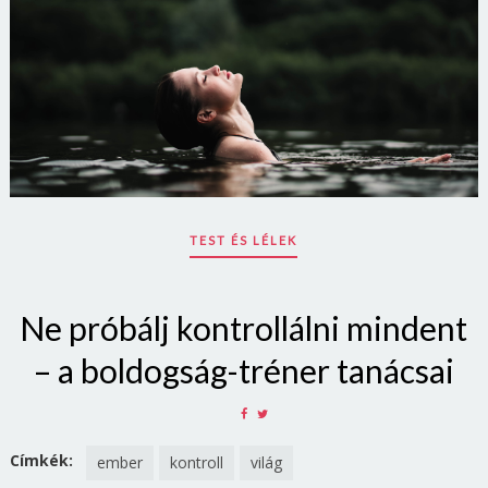
TEST ÉS LÉLEK
Ne próbálj kontrollálni mindent
– a boldogság-tréner tanácsai
SHARE
SHARE
ON
ON
FACEBOOK
TWITTER
Címkék:
ember
kontroll
világ