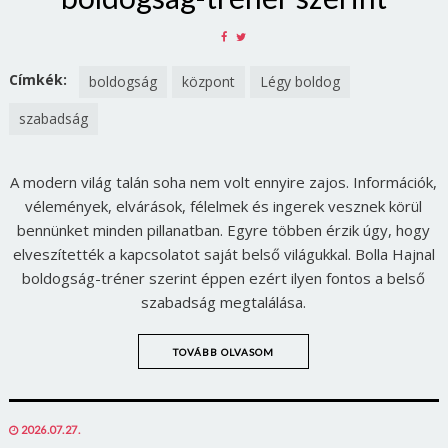
SHARE
SHARE
ON
ON
FACEBOOK
TWITTER
Címkék:
boldogság
központ
Légy boldog
szabadság
A modern világ talán soha nem volt ennyire zajos. Információk,
vélemények, elvárások, félelmek és ingerek vesznek körül
bennünket minden pillanatban. Egyre többen érzik úgy, hogy
elveszítették a kapcsolatot saját belső világukkal. Bolla Hajnal
boldogság-tréner szerint éppen ezért ilyen fontos a belső
szabadság megtalálása.
TOVÁBB OLVASOM
POSTED
2026.07.27.