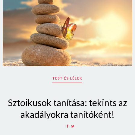
TEST ÉS LÉLEK
Sztoikusok tanítása: tekints az
akadályokra tanítóként!
SHARE
SHARE
ON
ON