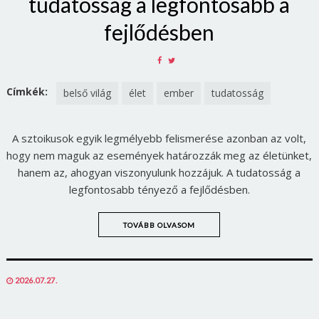
tudatosság a legfontosabb a
fejlődésben
SHARE
SHARE
ON
ON
FACEBOOK
TWITTER
Címkék:
belső világ
élet
ember
tudatosság
A sztoikusok egyik legmélyebb felismerése azonban az volt,
hogy nem maguk az események határozzák meg az életünket,
hanem az, ahogyan viszonyulunk hozzájuk. A tudatosság a
legfontosabb tényező a fejlődésben.
TOVÁBB OLVASOM
POSTED
2026.07.27.
ON