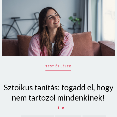
TEST ÉS LÉLEK
Sztoikus tanítás: fogadd el, hogy
nem tartozol mindenkinek!
SHARE
SHARE
ON
ON